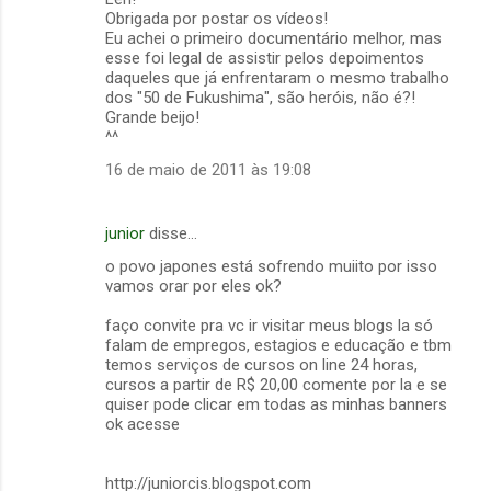
o
Obrigada por postar os vídeos!
m
Eu achei o primeiro documentário melhor, mas
esse foi legal de assistir pelos depoimentos
e
daqueles que já enfrentaram o mesmo trabalho
dos "50 de Fukushima", são heróis, não é?!
n
Grande beijo!
t
^^
á
16 de maio de 2011 às 19:08
r
i
junior
disse…
o
o povo japones está sofrendo muiito por isso
s
vamos orar por eles ok?
faço convite pra vc ir visitar meus blogs la só
falam de empregos, estagios e educação e tbm
temos serviços de cursos on line 24 horas,
cursos a partir de R$ 20,00 comente por la e se
quiser pode clicar em todas as minhas banners
ok acesse
http://juniorcis.blogspot.com