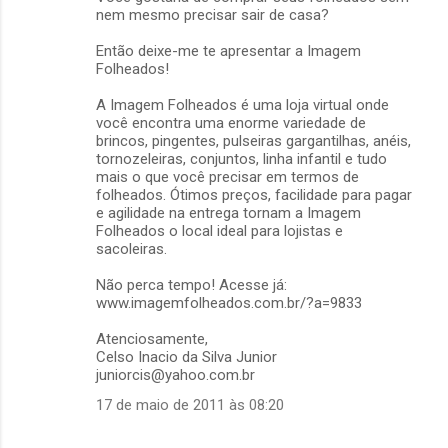
nem mesmo precisar sair de casa?
Então deixe-me te apresentar a Imagem
Folheados!
A Imagem Folheados é uma loja virtual onde
você encontra uma enorme variedade de
brincos, pingentes, pulseiras gargantilhas, anéis,
tornozeleiras, conjuntos, linha infantil e tudo
mais o que você precisar em termos de
folheados. Ótimos preços, facilidade para pagar
e agilidade na entrega tornam a Imagem
Folheados o local ideal para lojistas e
sacoleiras.
Não perca tempo! Acesse já:
www.imagemfolheados.com.br/?a=9833
Atenciosamente,
Celso Inacio da Silva Junior
juniorcis@yahoo.com.br
17 de maio de 2011 às 08:20