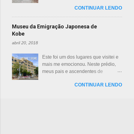
ambiental, o parque temático de
preferência ao futebol pelos
Shichifukujin (七 福神) significa "Sete
CONTINUAR LENDO
dinossauros, Dino Adventure
japoneses foi crescendo
Deuses da Sorte", fazem parte da
Nagoya, foi inaugurado em julho do
gradativamente. Algumas pesquisas
cultura, do folclore japonês e do
ano passado (2016), junto ao Odaka
de poucos anos atrás, mostravam o
Museu da Emigração Japonesa de
xintoísmo. Shichi ...
Ryokuchi, localizado em Sakyoyama,
beisebol como o esporte favorito dos
Kobe
Nagoya. A resposta dada, quanto à
japoneses e, em segundo, o futebol.
abril 20, 2018
questão ambiental, é que fora
Hoje, a preferência dos japoneses
previamente analisada, sem causar
pelo futebol ultrapassou o beisebol.
Este foi um dos lugares que visitei e
danos ou prejuízo. Dino Adventure é
Existem campos de futebol
mais me emocionou. Neste prédio,
um parque temático que contém 18
espalhados por todo o arquipélago.
meus pais e ascendentes de
réplicas de dinossauros, com sons e
Nos trens, encontramos muitos
milhares de nipo brasileiros
movimentos para aguçar ainda mais
garotos japoneses praticantes do
CONTINUAR LENDO
estiveram pela última vez no Japão,
a curiosidade. O som é obtido a partir
esporte. Não é raro encontrar
antes de partir para o Brasil. Todos
de um sensor, indicado na foto
camisetas escritas com a paixão pelo
os descendentes nipônicos deveriam
acima. Muitas réplicas são
futebol. A história do futebol e sua
visitar este museu, que fora um dia
enormemente assustadoras, como se
introdução no...
chamado de Centro de Imigração de
pode perceber nas fotos acima e
Kob e, na cidade de Kobe, Hyogo.
abaixo. Esses abaixo parecem
Inaugurado em 1928, com o nome
sorrir... Em Gujo, Gifu, já existe um