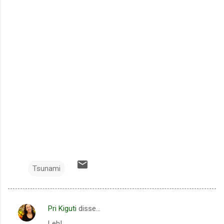
Tsunami
Pri Kiguti
disse…
C
Leh!