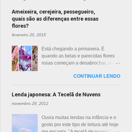
Ameixeira, cerejeira, pessegueiro,
quais são as diferenças entre essas
flores?
fevereiro 20, 2015
Está chegando a primavera. É
quando as belas e parecidas flores
rosas começam a desabrochar, uma
atrás da outra, a primeira em
CONTINUAR LENDO
fevereiro, a segunda em março e, no
final de março até abril, as cerejeiras.
Lembrando que o clima pode
Lenda japonesa: A Tecelã de Nuvens
interferir nas previsões, antecipando
novembro 29, 2012
ou atrasando a florescência. Também
começam as confusões com a
Ouvia muitas lendas na infância e o
identificação ou com o nome das
gosto por este tipo de leitura até hoje
flores, pelas cores e algumas
me encanta. "A tecelã de nuvens" é