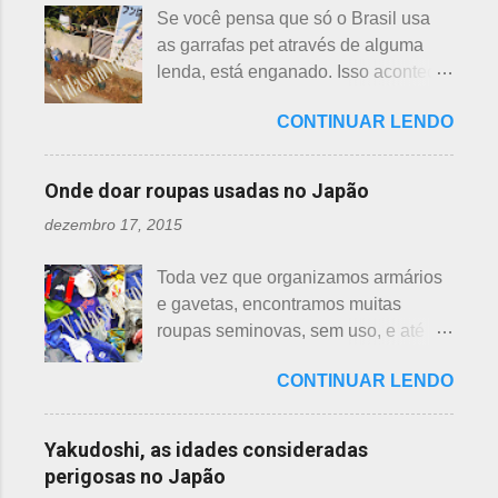
aranha suspensa por um fio de seda
Se você pensa que só o Brasil usa
hasu, em japonês. Basta dar uma
da teia. A aranha fez Sei lembrar da
as garrafas pet através de alguma
olhada nas flores para perceber as
mãe - pequena e indefesa - e
lenda, está enganado. Isso acontece
grandes diferenças e, para isso, vou
imediatamente levou a cobra para
em vários países de primeiro mundo,
mostrar em fotos. Flor de lotus As
bem longe com seu ancinho. A
CONTINUAR LENDO
inclusive no Japão. Este assunto é
flores de lotus são grandes, que
aranha, surpresa com a bondade de
mais uma das postagens que estava
brotam de hastes compridas e em
Sei , olhou para ele. Sei nunca
em rascunho por alguns anos, desde
apenas 3 cores, branca, creme e
Onde doar roupas usadas no Japão
percebeu, pois além da aranha ser
que passei por estas casas e
rosa. F echadas lembram tulipas;
pequena, ele havia...
dezembro 17, 2015
descobri pra que serviam essas
abertas lembram o sol. Suas folhas
garrafas. O tempo passou, o assunto
largas e cor única: verde. As folhas
Toda vez que organizamos armários
acabou esquecido, até que postei
crescem para o alto, em hastes
e gavetas, encontramos muitas
sobre esses baldes de água
longas. As raízes são comestíveis,
roupas seminovas, sem uso, e até
dispostos em alguns bairros de
produzindo o renkon. Detalhei sobre
das que não se lembrava mais.
algumas cidades, muito visto em
flor de lotus, na postagem anterior
CONTINUAR LENDO
Roupas de crianças, em perfeito
Arashiyama, em Kyoto, inclusive nos
que você pode ler clicando >>> AQUI
estado, que não servem mais, peças
jardins do Heian Jinja. Esses baldes
, bem como muito mais informações
novas, semi novas, de pouco uso. O
com água, escritos 消火用, ou Shōka-
Yakudoshi, as idades consideradas
e imagens de uma pla...
que fazer com elas? No Japão,
yō, balde para combate a incêndios,
perigosas no Japão
deparamos com este problema: a