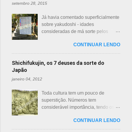
são utilizados para auxiliar em
setembro 28, 2015
quem doar. Existem lojas que
princípios ou focos iniciais de
compram calçados, vestuário e
incêndios, para que não se
Já havia comentado superficialmente
acessórios usados, mas nem sempre
propaguem. A colocação dos baldes
sobre yakudoshi - idades
tem interesse nas peças, além do
depende de cada associação de
consideradas de má sorte pelos
baixo preço oferecido. Doar dá uma
bairro, não sendo, portanto,
japoneses, segundo uma crença -
sensação muito melhor do que
obrigatória, e visto em pouquíssimas
CONTINUAR LENDO
nesta >>> postagem e não havia
vender a preço baixo. O Japão é um
cidades. Na minha opinião -
feito uma exclusiva sobre o assunto,
país que recicla há muitos anos e
esclarecendo bem que é apenas
até porque existem toneladas de
leva muito a sério. Em cidades como
Shichifukujin, os 7 deuses da sorte do
uma opinião, não consultei ninguém
informações pela net. No entanto, a
Nagoya, basta colocar as roupas em
Japão
do Corpo de Bombeiros - servem
pedido de um amigo da fanpage ,
sacos brancos. As roupas serão
para atender aos nossos insti...
janeiro 04, 2012
puxei um antigo rascunho do fundo
recicladas para diversos usos, como
da gaveta. Yakudoshi se refere às
panos de limpeza ou enviadas aos
Toda cultura tem um pouco de
idades perigosas, antiga crença com
países pobres. Campanhas ou
superstição. Números tem
origem no período Heian. Uma
grupos de ajuda solicitando roupas
considerável importância, tendo os
superstição baseada em trocadilhos,
usadas aparecem vez ou outra em
da sorte e do azar. No Japão, os
fundamentados na pronúncia dos
redes sociais. Algumas instituições
CONTINUAR LENDO
números 4 (pronunciado " shi ") e 9
números com significados ruins. Nos
religiosas, igrejas católicas,
(pronunciado " ku ") são
tempos antigos, outras idades eram