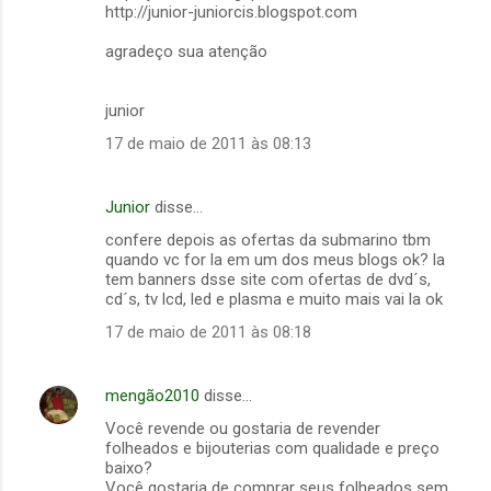
http://junior-juniorcis.blogspot.com
agradeço sua atenção
junior
17 de maio de 2011 às 08:13
Junior
disse…
confere depois as ofertas da submarino tbm
quando vc for la em um dos meus blogs ok? la
tem banners dsse site com ofertas de dvd´s,
cd´s, tv lcd, led e plasma e muito mais vai la ok
17 de maio de 2011 às 08:18
mengão2010
disse…
Você revende ou gostaria de revender
folheados e bijouterias com qualidade e preço
baixo?
Você gostaria de comprar seus folheados sem