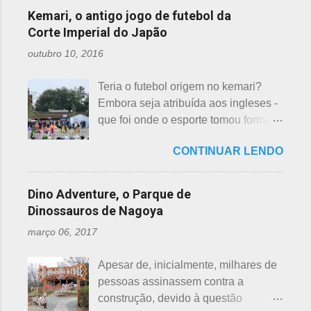
evangélicas, espíritas, aceitam para
considerados de azar, por causa da
incluídas como desfavoráveis. Yaku,
Kemari, o antigo jogo de futebol da
repassar aos necessitados. A pref...
pronúncia. "Shi" significa, também,
se traduz como infortúnio ou má sorte
Corte Imperial do Japão
morte e "ku" , agonia ou tortura. 7 é
e, doshi, consoante alterada devido à
outubro 10, 2016
um número auspicioso em quase
junção da palavra toshi, que significa
todos os países do mundo, não
ano. Se procurarmos pela tradução
Teria o futebol origem no kemari?
sendo exceção no Japão. Este
da palavra Yakudoshi no Google,
Embora seja atribuída aos ingleses -
número é incluído em vários termos,
aparece a palavra climatério. Embora
que foi onde o esporte tomou forma -
por exemplo: 7 maravilhas do mundo,
não haja muita informação, encontrei
não se sabe exatamente qual é a
7 pecados mortais, 7 virtudes, 7
este significado para o climatério
CONTINUAR LENDO
origem do futebol. Muitos povos dos
mares, 7 dias da semana, 7 cores, 7
masculino: "homem no intervalo dos
antigos Egito, Grécia e Roma já
anões, etc... Budistas acreditam em 7
40 aos 41 anos". A explic...
tiveram jogos semelhantes há
reencarnações. Japoneses
Dino Adventure, o Parque de
milhares de anos, além dos sempre
comemoram o sétimo dia após o
Dinossauros de Nagoya
citados chineses e japoneses. Longe
nascimento de um bebê e, assim,
março 06, 2017
de serem beisebol ou sumô os
como os cristãos realizam culto uma
esportes preferidos dos japoneses
semana após a morte e, novamente,
Apesar de, inicialmente, milhares de
atualmente, o futebol caiu no gosto
depois de 7 semanas. Não descobri
pessoas assinassem contra a
deles e é o primeiro no ranking. O
a razão, mas não é de estranhar
construção, devido à questão
beisebol caiu para o segundo lugar. A
porque há 7 deuses da sorte.