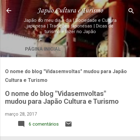
Pular para o conteúdo principal
Japão Cultura e Turismo
Japão do meu dia a dia | Sociedade e Cultura
japonesa | Tradições japonesas | Dicas de
turismo e lazer no Japão
PÁGINA INICIAL
O nome do blog "Vidasemvoltas" mudou para Japão
Cultura e Turismo
O nome do blog "Vidasemvoltas"
mudou para Japão Cultura e Turismo
março 28, 2017
6 comentários