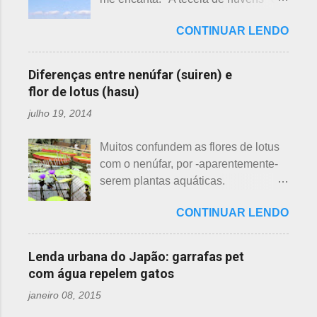
semelhanças. Saiba como identificar
uma das mais bonitas lendas
essas 3 belas flores, ligeiramente
CONTINUAR LENDO
japonesas e - embora muitos
parecidas: - Ameixeira - Ume 梅 A
conheçam - compartilho aos que
primeira a florescer é a ameixeira.
ainda não tiveram essa
Particularmente, dessas 3 flores,
Diferenças entre nenúfar (suiren) e
oportunidade. A tecelã de nuvens Há
gosto mais da ameixeira. O período
flor de lotus (hasu)
muito tempo atrás, na terra do sol
de florescência previsto das
julho 19, 2014
nascente, um jovem agricultor,
ameixeiras é o mês de fevereiro.
chamado Sei , estava preparando
Ameixeiras não tem caule e as flores
Muitos confundem as flores de lotus
suas terras para o plantio. Sozinho
brotam diretamente dos ramos. Cada
com o nenúfar, por -aparentemente-
no mundo e muito triste, pois a mãe,
junta no botão tem apenas uma flor e
serem plantas aquáticas.
que era tecelã, havia falecido
é relativamente espaçoso. As pétalas
Ambas, nenúfar e flor de lotus brotam
recentemente e não havia ninguém
são arredondadas. - Pessegueiro -
CONTINUAR LENDO
na água, no entanto, existem
para ajudá-lo nessa tarefa. Eis que
Momo 桃 A previsão de florescimento
diferenças. Nenúfar brota na água e
estava ele semeando e, de repente,
é março, como todas as flores. As
flor de lotus no chão lodoso que,
viu uma cobra rastejando no chão.
Lenda urbana do Japão: garrafas pet
árvores do pessegueiro são mais
popularmente, dizemos brejo. Vou
Sei percebeu que a cobra deslizou
com água repelem gatos
baixas, geralmente apresen...
explicar de maneira bem objetiva,
firmemente em direção a uma moita
janeiro 08, 2015
qual a diferença entre o nenúfar -
de crisântemos, onde havia uma
suiren, em japonês - e flor de lotus -