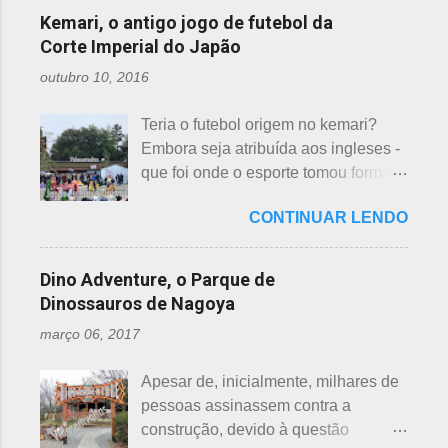
evangélicas, espíritas, aceitam para
considerados de azar, por causa da
incluídas como desfavoráveis. Yaku,
Kemari, o antigo jogo de futebol da
repassar aos necessitados. A pref...
pronúncia. "Shi" significa, também,
se traduz como infortúnio ou má sorte
Corte Imperial do Japão
morte e "ku" , agonia ou tortura. 7 é
e, doshi, consoante alterada devido à
outubro 10, 2016
um número auspicioso em quase
junção da palavra toshi, que significa
todos os países do mundo, não
ano. Se procurarmos pela tradução
Teria o futebol origem no kemari?
sendo exceção no Japão. Este
da palavra Yakudoshi no Google,
Embora seja atribuída aos ingleses -
número é incluído em vários termos,
aparece a palavra climatério. Embora
que foi onde o esporte tomou forma -
por exemplo: 7 maravilhas do mundo,
não haja muita informação, encontrei
não se sabe exatamente qual é a
7 pecados mortais, 7 virtudes, 7
este significado para o climatério
CONTINUAR LENDO
origem do futebol. Muitos povos dos
mares, 7 dias da semana, 7 cores, 7
masculino: "homem no intervalo dos
antigos Egito, Grécia e Roma já
anões, etc... Budistas acreditam em 7
40 aos 41 anos". A explic...
tiveram jogos semelhantes há
reencarnações. Japoneses
Dino Adventure, o Parque de
milhares de anos, além dos sempre
comemoram o sétimo dia após o
Dinossauros de Nagoya
citados chineses e japoneses. Longe
nascimento de um bebê e, assim,
março 06, 2017
de serem beisebol ou sumô os
como os cristãos realizam culto uma
esportes preferidos dos japoneses
semana após a morte e, novamente,
Apesar de, inicialmente, milhares de
atualmente, o futebol caiu no gosto
depois de 7 semanas. Não descobri
pessoas assinassem contra a
deles e é o primeiro no ranking. O
a razão, mas não é de estranhar
construção, devido à questão
beisebol caiu para o segundo lugar. A
porque há 7 deuses da sorte.