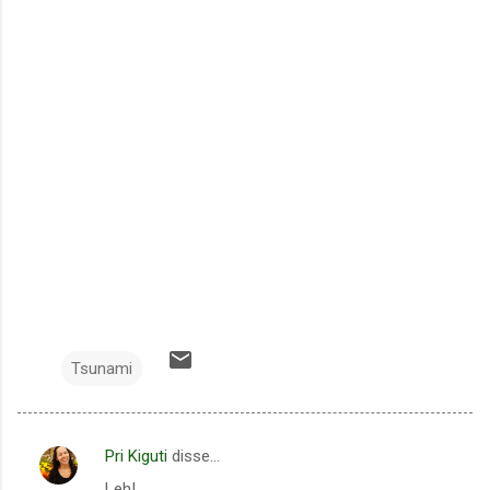
Tsunami
Pri Kiguti
disse…
C
Leh!