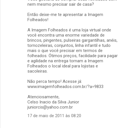
nem mesmo precisar sair de casa?
Então deixe-me te apresentar a Imagem
Folheados!
A Imagem Folheados é uma loja virtual onde
você encontra uma enorme variedade de
brincos, pingentes, pulseiras gargantilhas, anéis,
tornozeleiras, conjuntos, linha infantil e tudo
mais o que você precisar em termos de
folheados. Ótimos preços, facilidade para pagar
e agilidade na entrega tornam a Imagem
Folheados o local ideal para lojistas e
sacoleiras.
Não perca tempo! Acesse já:
www.imagemfolheados.com.br/?a=9833
Atenciosamente,
Celso Inacio da Silva Junior
juniorcis@yahoo.com.br
17 de maio de 2011 às 08:20