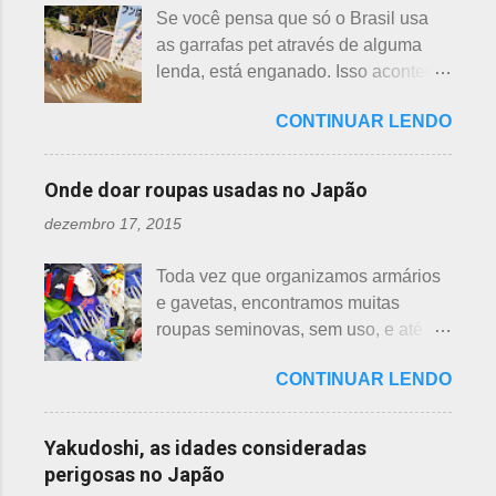
aranha suspensa por um fio de seda
Se você pensa que só o Brasil usa
hasu, em japonês. Basta dar uma
da teia. A aranha fez Sei lembrar da
as garrafas pet através de alguma
olhada nas flores para perceber as
mãe - pequena e indefesa - e
lenda, está enganado. Isso acontece
grandes diferenças e, para isso, vou
imediatamente levou a cobra para
em vários países de primeiro mundo,
mostrar em fotos. Flor de lotus As
bem longe com seu ancinho. A
CONTINUAR LENDO
inclusive no Japão. Este assunto é
flores de lotus são grandes, que
aranha, surpresa com a bondade de
mais uma das postagens que estava
brotam de hastes compridas e em
Sei , olhou para ele. Sei nunca
em rascunho por alguns anos, desde
apenas 3 cores, branca, creme e
Onde doar roupas usadas no Japão
percebeu, pois além da aranha ser
que passei por estas casas e
rosa. F echadas lembram tulipas;
pequena, ele havia...
dezembro 17, 2015
descobri pra que serviam essas
abertas lembram o sol. Suas folhas
garrafas. O tempo passou, o assunto
largas e cor única: verde. As folhas
Toda vez que organizamos armários
acabou esquecido, até que postei
crescem para o alto, em hastes
e gavetas, encontramos muitas
sobre esses baldes de água
longas. As raízes são comestíveis,
roupas seminovas, sem uso, e até
dispostos em alguns bairros de
produzindo o renkon. Detalhei sobre
das que não se lembrava mais.
algumas cidades, muito visto em
flor de lotus, na postagem anterior
CONTINUAR LENDO
Roupas de crianças, em perfeito
Arashiyama, em Kyoto, inclusive nos
que você pode ler clicando >>> AQUI
estado, que não servem mais, peças
jardins do Heian Jinja. Esses baldes
, bem como muito mais informações
novas, semi novas, de pouco uso. O
com água, escritos 消火用, ou Shōka-
Yakudoshi, as idades consideradas
e imagens de uma pla...
que fazer com elas? No Japão,
yō, balde para combate a incêndios,
perigosas no Japão
deparamos com este problema: a