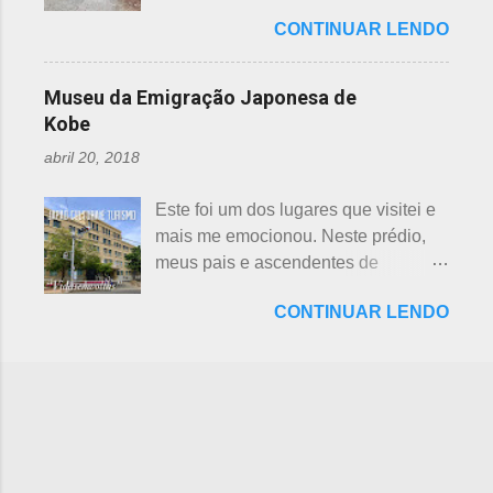
ambiental, o parque temático de
preferência ao futebol pelos
Shichifukujin (七 福神) significa "Sete
CONTINUAR LENDO
dinossauros, Dino Adventure
japoneses foi crescendo
Deuses da Sorte", fazem parte da
Nagoya, foi inaugurado em julho do
gradativamente. Algumas pesquisas
cultura, do folclore japonês e do
ano passado (2016), junto ao Odaka
de poucos anos atrás, mostravam o
Museu da Emigração Japonesa de
xintoísmo. Shichi ...
Ryokuchi, localizado em Sakyoyama,
beisebol como o esporte favorito dos
Kobe
Nagoya. A resposta dada, quanto à
japoneses e, em segundo, o futebol.
abril 20, 2018
questão ambiental, é que fora
Hoje, a preferência dos japoneses
previamente analisada, sem causar
pelo futebol ultrapassou o beisebol.
Este foi um dos lugares que visitei e
danos ou prejuízo. Dino Adventure é
Existem campos de futebol
mais me emocionou. Neste prédio,
um parque temático que contém 18
espalhados por todo o arquipélago.
meus pais e ascendentes de
réplicas de dinossauros, com sons e
Nos trens, encontramos muitos
milhares de nipo brasileiros
movimentos para aguçar ainda mais
garotos japoneses praticantes do
CONTINUAR LENDO
estiveram pela última vez no Japão,
a curiosidade. O som é obtido a partir
esporte. Não é raro encontrar
antes de partir para o Brasil. Todos
de um sensor, indicado na foto
camisetas escritas com a paixão pelo
os descendentes nipônicos deveriam
acima. Muitas réplicas são
futebol. A história do futebol e sua
visitar este museu, que fora um dia
enormemente assustadoras, como se
introdução no...
chamado de Centro de Imigração de
pode perceber nas fotos acima e
Kob e, na cidade de Kobe, Hyogo.
abaixo. Esses abaixo parecem
Inaugurado em 1928, com o nome
sorrir... Em Gujo, Gifu, já existe um