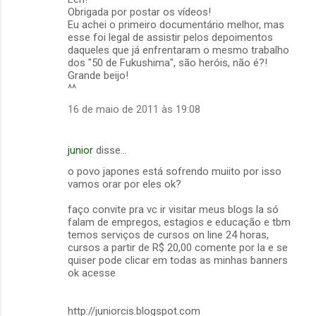
o
Obrigada por postar os vídeos!
m
Eu achei o primeiro documentário melhor, mas
esse foi legal de assistir pelos depoimentos
e
daqueles que já enfrentaram o mesmo trabalho
dos "50 de Fukushima", são heróis, não é?!
n
Grande beijo!
t
^^
á
16 de maio de 2011 às 19:08
r
i
junior
disse…
o
o povo japones está sofrendo muiito por isso
s
vamos orar por eles ok?
faço convite pra vc ir visitar meus blogs la só
falam de empregos, estagios e educação e tbm
temos serviços de cursos on line 24 horas,
cursos a partir de R$ 20,00 comente por la e se
quiser pode clicar em todas as minhas banners
ok acesse
http://juniorcis.blogspot.com