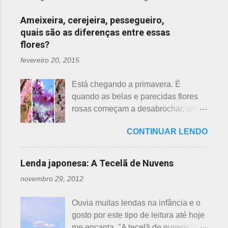
Ameixeira, cerejeira, pessegueiro,
quais são as diferenças entre essas
flores?
fevereiro 20, 2015
Está chegando a primavera. É
quando as belas e parecidas flores
rosas começam a desabrochar, uma
atrás da outra, a primeira em
CONTINUAR LENDO
fevereiro, a segunda em março e, no
final de março até abril, as cerejeiras.
Lembrando que o clima pode
Lenda japonesa: A Tecelã de Nuvens
interferir nas previsões, antecipando
novembro 29, 2012
ou atrasando a florescência. Também
começam as confusões com a
Ouvia muitas lendas na infância e o
identificação ou com o nome das
gosto por este tipo de leitura até hoje
flores, pelas cores e algumas
me encanta. "A tecelã de nuvens" é