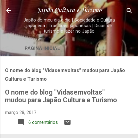
Pular para o conteúdo principal
Japão Cultura e Turismo
Japão do meu dia a dia | Sociedade e Cultura
japonesa | Tradições japonesas | Dicas de
turismo e lazer no Japão
PÁGINA INICIAL
O nome do blog "Vidasemvoltas" mudou para Japão
Cultura e Turismo
O nome do blog "Vidasemvoltas"
mudou para Japão Cultura e Turismo
março 28, 2017
6 comentários