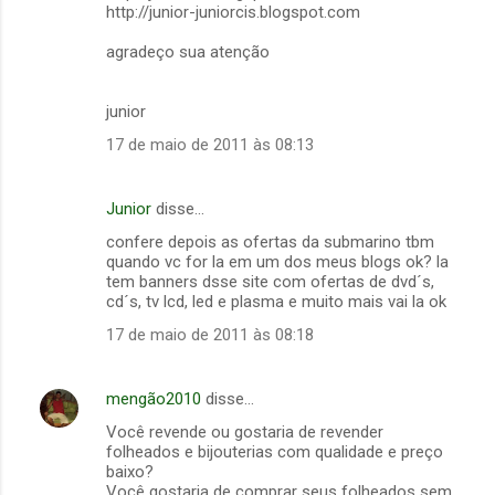
http://junior-juniorcis.blogspot.com
agradeço sua atenção
junior
17 de maio de 2011 às 08:13
Junior
disse…
confere depois as ofertas da submarino tbm
quando vc for la em um dos meus blogs ok? la
tem banners dsse site com ofertas de dvd´s,
cd´s, tv lcd, led e plasma e muito mais vai la ok
17 de maio de 2011 às 08:18
mengão2010
disse…
Você revende ou gostaria de revender
folheados e bijouterias com qualidade e preço
baixo?
Você gostaria de comprar seus folheados sem