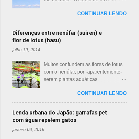
semelhanças. Saiba como identificar
uma das mais bonitas lendas
essas 3 belas flores, ligeiramente
CONTINUAR LENDO
japonesas e - embora muitos
parecidas: - Ameixeira - Ume 梅 A
conheçam - compartilho aos que
primeira a florescer é a ameixeira.
ainda não tiveram essa
Particularmente, dessas 3 flores,
Diferenças entre nenúfar (suiren) e
oportunidade. A tecelã de nuvens Há
gosto mais da ameixeira. O período
flor de lotus (hasu)
muito tempo atrás, na terra do sol
de florescência previsto das
julho 19, 2014
nascente, um jovem agricultor,
ameixeiras é o mês de fevereiro.
chamado Sei , estava preparando
Ameixeiras não tem caule e as flores
Muitos confundem as flores de lotus
suas terras para o plantio. Sozinho
brotam diretamente dos ramos. Cada
com o nenúfar, por -aparentemente-
no mundo e muito triste, pois a mãe,
junta no botão tem apenas uma flor e
serem plantas aquáticas.
que era tecelã, havia falecido
é relativamente espaçoso. As pétalas
Ambas, nenúfar e flor de lotus brotam
recentemente e não havia ninguém
são arredondadas. - Pessegueiro -
CONTINUAR LENDO
na água, no entanto, existem
para ajudá-lo nessa tarefa. Eis que
Momo 桃 A previsão de florescimento
diferenças. Nenúfar brota na água e
estava ele semeando e, de repente,
é março, como todas as flores. As
flor de lotus no chão lodoso que,
viu uma cobra rastejando no chão.
Lenda urbana do Japão: garrafas pet
árvores do pessegueiro são mais
popularmente, dizemos brejo. Vou
Sei percebeu que a cobra deslizou
com água repelem gatos
baixas, geralmente apresen...
explicar de maneira bem objetiva,
firmemente em direção a uma moita
janeiro 08, 2015
qual a diferença entre o nenúfar -
de crisântemos, onde havia uma
suiren, em japonês - e flor de lotus -