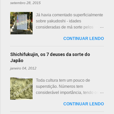
são utilizados para auxiliar em
setembro 28, 2015
quem doar. Existem lojas que
princípios ou focos iniciais de
compram calçados, vestuário e
incêndios, para que não se
Já havia comentado superficialmente
acessórios usados, mas nem sempre
propaguem. A colocação dos baldes
sobre yakudoshi - idades
tem interesse nas peças, além do
depende de cada associação de
consideradas de má sorte pelos
baixo preço oferecido. Doar dá uma
bairro, não sendo, portanto,
japoneses, segundo uma crença -
sensação muito melhor do que
obrigatória, e visto em pouquíssimas
CONTINUAR LENDO
nesta >>> postagem e não havia
vender a preço baixo. O Japão é um
cidades. Na minha opinião -
feito uma exclusiva sobre o assunto,
país que recicla há muitos anos e
esclarecendo bem que é apenas
até porque existem toneladas de
leva muito a sério. Em cidades como
Shichifukujin, os 7 deuses da sorte do
uma opinião, não consultei ninguém
informações pela net. No entanto, a
Nagoya, basta colocar as roupas em
Japão
do Corpo de Bombeiros - servem
pedido de um amigo da fanpage ,
sacos brancos. As roupas serão
para atender aos nossos insti...
janeiro 04, 2012
puxei um antigo rascunho do fundo
recicladas para diversos usos, como
da gaveta. Yakudoshi se refere às
panos de limpeza ou enviadas aos
Toda cultura tem um pouco de
idades perigosas, antiga crença com
países pobres. Campanhas ou
superstição. Números tem
origem no período Heian. Uma
grupos de ajuda solicitando roupas
considerável importância, tendo os
superstição baseada em trocadilhos,
usadas aparecem vez ou outra em
da sorte e do azar. No Japão, os
fundamentados na pronúncia dos
redes sociais. Algumas instituições
CONTINUAR LENDO
números 4 (pronunciado " shi ") e 9
números com significados ruins. Nos
religiosas, igrejas católicas,
(pronunciado " ku ") são
tempos antigos, outras idades eram