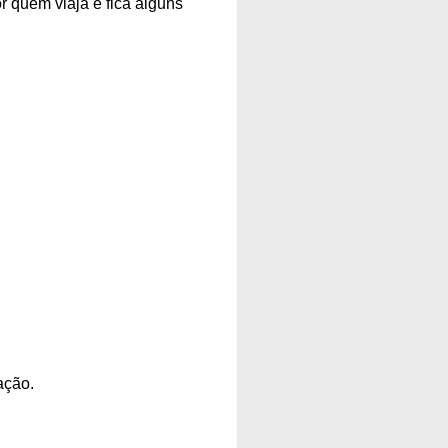
r quem viaja e fica alguns
ação.