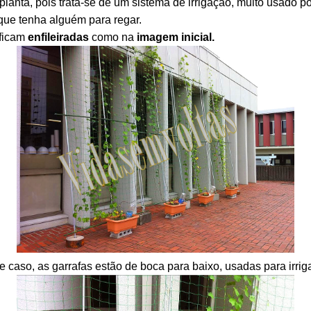
lanta, pois trata-se de um sistema de irrigação, muito usado po
 que tenha alguém para regar.
 ficam
enfileiradas
como na
imagem inicial.
e caso, as garrafas estão de boca para baixo, usadas para irrig