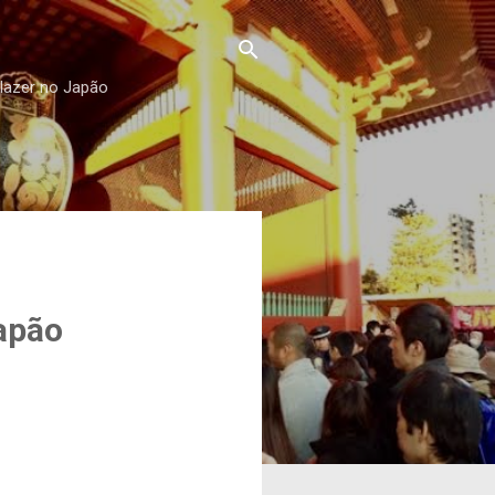
 lazer no Japão
apão