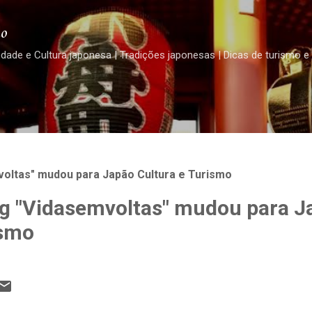
Pular para o conteúdo principal
o
edade e Cultura japonesa | Tradições japonesas | Dicas de turismo e
oltas" mudou para Japão Cultura e Turismo
g "Vidasemvoltas" mudou para J
ismo