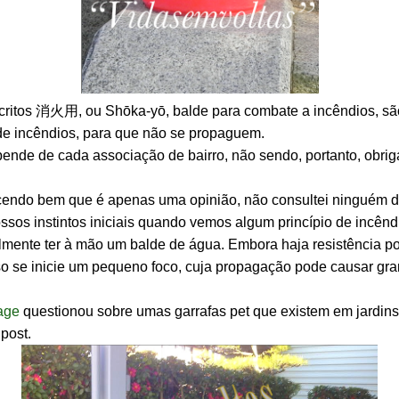
ritos 消火用, ou Shōka-yō, balde para combate a incêndios, são 
s de incêndios, para que não se propaguem.
nde de cada associação de bairro, não sendo, portanto, obriga
ecendo bem que é apenas uma opinião, não consultei ninguém 
ssos instintos iniciais quando vemos algum princípio de incên
almente ter à mão um balde de água. Embora haja resistência p
caso se inicie um pequeno foco, cuja propagação pode causar gr
age
questionou sobre umas garrafas pet que existem em jardin
 post.