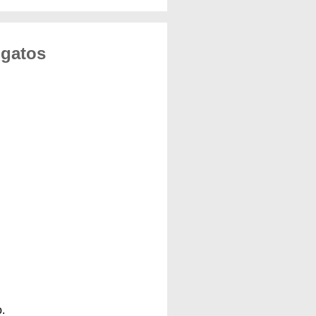
 gatos
.