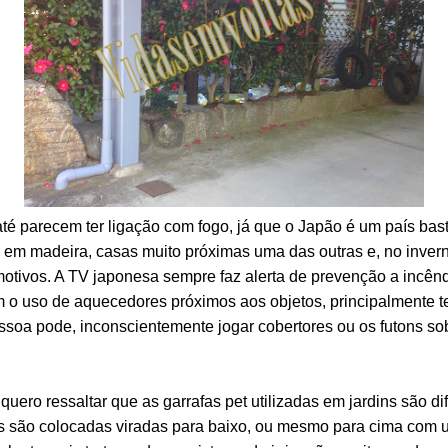
 até parecem ter ligação com fogo, já que o Japão é um país bast
s em madeira, casas muito próximas uma das outras e, no inver
motivos. A TV japonesa sempre faz alerta de prevenção a incê
m o uso de aquecedores próximos aos objetos, principalmente t
ssoa pode, inconscientemente jogar cobertores ou os futons s
quero ressaltar que as garrafas pet utilizadas em jardins são d
as são colocadas viradas para baixo, ou mesmo para cima com 