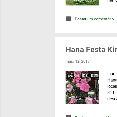
nemo
todo
das 
Postar um comentário
minú
snow
form
outro
Hana Festa Ki
maio 12, 2017
Inau
Hana
loca
81 he
desca
de fl
Tash