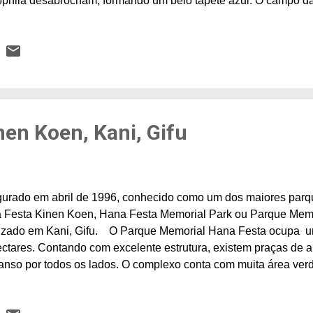
phila desabrocham, formando um belo tapete azul. O campo d
s, com a predominância da cor azul, das pequeninas flores da 
flores da nemophila na época, ainda podem ser vistas as árvor
sculas flores brancas e as gigantescas flores de oodemari, ch
 ball, bola de neve, parecidas com hortênsias em tamanho gr
ada com as árvores de nanja monja, nos dois lados. Elas tamb
s cantos do parque. Oodemari são estas flore...
nen Koen, Kani, Gifu
gurado em abril de 1996, conhecido como um dos maiores parqu
 Festa Kinen Koen, Hana Festa Memorial Park ou Parque Memor
lizado em Kani, Gifu. O Parque Memorial Hana Festa ocupa 
ctares. Contando com excelente estrutura, existem praças de 
nso por todos os lados. O complexo conta com muita área verde
ores sazonais, espalhados em toda a extensão. Na área das rose
a's Garden, como se estivesse em meio à floresta. Nesta loja 