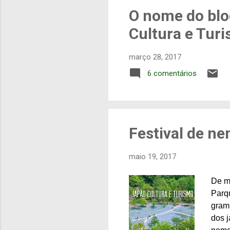
g
O nome do blo
e
Cultura e Tur
n
s
março 28, 2017
6 comentários
Festival de n
maio 19, 2017
De m
Parq
gramí
dos 