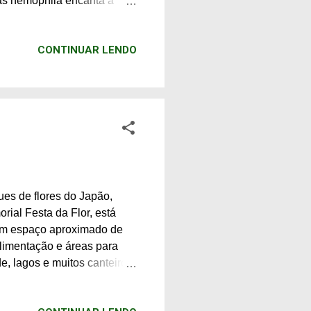
as nemophila encanta a
nemophila. No parque, além
es de nanja monja com suas
CONTINUAR LENDO
amadas pelos americanos de
ande. Uma pequena rua é
ém podem ser vistas em
es de flores do Japão,
ial Festa da Flor, está
um espaço aproximado de
alimentação e áreas para
, lagos e muitos canteiros
iras, uma loja rústica no
são vendidos artesanatos e