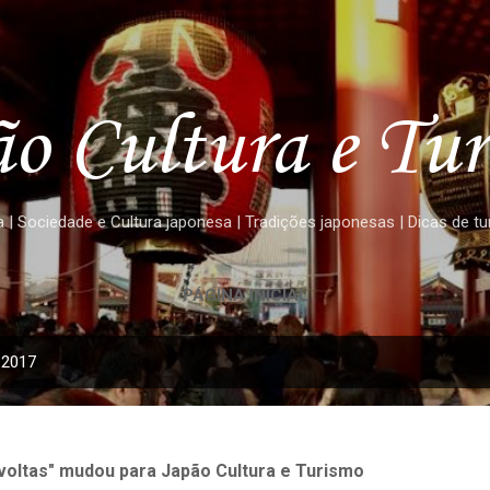
Pular para o conteúdo principal
o Cultura e Tu
 | Sociedade e Cultura japonesa | Tradições japonesas | Dicas de t
PÁGINA INICIAL
 2017
oltas" mudou para Japão Cultura e Turismo