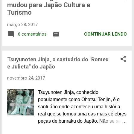
mudou para Japão Cultura e
n
Turismo
s
março 28, 2017
CONTINUAR LENDO
6 comentários
Tsuyunoten Jinja, o santuário do "Romeu
e Julieta" do Japão
novembro 24, 2017
Tsuyunoten Jinja, conhecido
popularmente como Ohatsu Tenjin, é o
santuário onde aconteceu uma história
real que se tornou uma das mais célebres
peças de bunraku do Japão. Não se sabe
exatamente qual a idade do santuário,