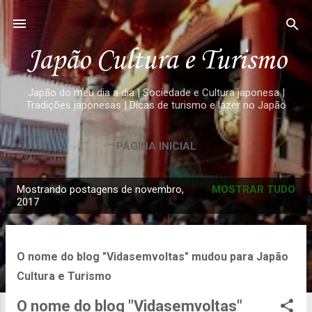
Pular para o conteúdo principal
Japão Cultura e Turismo
Japão do meu dia a dia | Sociedade e Cultura japonesa |
Tradições japonesas | Dicas de turismo e lazer no Japão
PÁGINA INICIAL
Mostrando postagens de novembro,
MOSTRAR TUDO
P
2017
o
s
t
O nome do blog "Vidasemvoltas" mudou para Japão
a
Cultura e Turismo
g
O nome do blog "Vidasemvoltas"
e