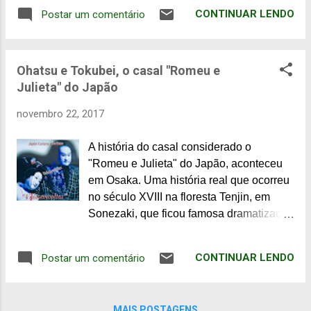
mas de acordo com diversos registros
CONTINUAR LENDO
Postar um comentário
(realização de festivais, registros de
poemas em livros, citações pelos antigos
historiadores e antigos mapas), conta
Ohatsu e Tokubei, o casal "Romeu e
com, pelo menos, 1300 anos. Como a
Julieta" do Japão
maioria dos locais históricos, turísticos,
passou por incêndios e seus edifícios
novembro 22, 2017
foram reconstruídos. Localizado perto da
estação Higashi Umeda e junto a um
A história do casal considerado o
famoso shotengai (lojas em galeria
"Romeu e Julieta" do Japão, aconteceu
coberta), o santuário parece despontar
em Osaka. Uma história real que ocorreu
timidamente. No entanto, é conhecido
no século XVIII na floresta Tenjin, em
também, como protetor de Umeda e
Sonezaki, que ficou famosa dramatizada
Sonezaki, áreas centrais da ex-capital do
por Monzaemon Chikamatsu.
Japão, Osaka. Os prédios que circundam
Monzaemon Chikamatsu era
o santuário demonstram a localização
CONTINUAR LENDO
Postar um comentário
descendente de samurais, mas preferiu
central. Entradas com portais xintoístas,
dedicar-se às artes cênicas. Foi um
torii, estão em todos os lados. O acesso
célebre escritor de shows de fantoches
ao santuário pode ser feito pela Ohatsu
MAIS POSTAGENS