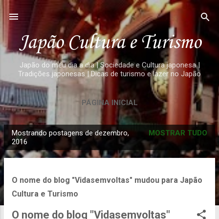
Pular para o conteúdo principal
Japão Cultura e Turismo
Japão do meu dia a dia | Sociedade e Cultura japonesa |
Tradições japonesas | Dicas de turismo e lazer no Japão
PÁGINA INICIAL
Mostrando postagens de dezembro,
MOSTRAR TUDO
P
2016
o
s
t
O nome do blog "Vidasemvoltas" mudou para Japão
a
Cultura e Turismo
g
O nome do blog "Vidasemvoltas"
e