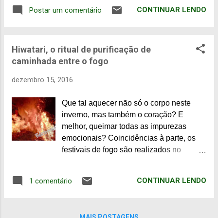
localizado em Komaki, realiza o festival
CONTINUAR LENDO
Postar um comentário
Hiwatari Akiba Shinji. Hiwatari Akiba
Shinji vem sendo realizado há mais de 5
séculos, com objetivo de retirar as
Hiwatari, o ritual de purificação de
impurezas do corpo e da mente, cuja
caminhada entre o fogo
mensagem é: "Ao experimentar o medo
do fogo, passando pela chama que
dezembro 15, 2016
queima a si mesmo, recupere uma
postura humilde". Com uma grande
Que tal aquecer não só o corpo neste
estátua de Kannon ao longo da rodovia
inverno, mas também o coração? E
que passa em frente e do outro lado da
melhor, queimar todas as impurezas
entrada do templo, está localizado
emocionais? Coincidências à parte, os
Fukugonji, em Komaki, Aichi. Endereço e
festivais de fogo são realizados no
mapa estão no final desta postagem.
inverno. Alguns deles são realizados em
Akibasan Jakubō, divindade protetora de
dezembro, como é o caso dos templos
Fukugonji, tinha o poder de controlar o
CONTINUAR LENDO
1 comentário
Akiba, para chegar ao novo
fogo físico, bem como o fogo que habita
ano purificados. Hiwatari é um ritual de
dentro de todos nós (inveja, raiva, luxúria,
purificação de origem budista, de
inveja, malícia, ressentimento, etc.).
MAIS POSTAGENS