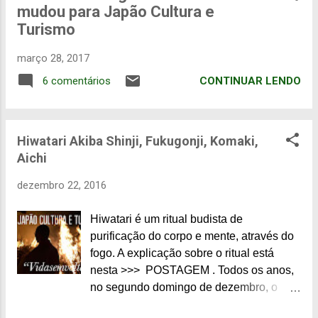
mudou para Japão Cultura e
n
Turismo
s
março 28, 2017
CONTINUAR LENDO
6 comentários
Hiwatari Akiba Shinji, Fukugonji, Komaki,
Aichi
dezembro 22, 2016
Hiwatari é um ritual budista de
purificação do corpo e mente, através do
fogo. A explicação sobre o ritual está
nesta >>> POSTAGEM . Todos os anos,
no segundo domingo de dezembro, o
templo denominado Fukugonji,