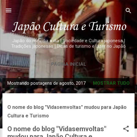
Pular para o conteúdo principal
Japão Cultura e Turismo
Japão do meu dia a dia | Sociedade e Cultura japonesa |
Tradições japonesas | Dicas de turismo e lazer no Japão
PÁGINA INICIAL
Mostrando postagens de agosto, 2017
MOSTRAR TUDO
P
o
s
O nome do blog "Vidasemvoltas" mudou para Japão
t
Cultura e Turismo
a
g
O nome do blog "Vidasemvoltas"
e
mudou para Japão Cultura e