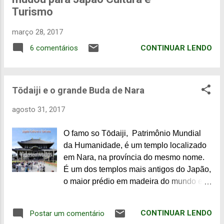
n
Turismo
s
março 28, 2017
CONTINUAR LENDO
6 comentários
Tōdaiji e o grande Buda de Nara
agosto 31, 2017
O famo so Tōdaiji, Patrimônio Mundial
da Humanidade, é um templo localizado
em Nara, na província do mesmo nome.
É um dos templos mais antigos do Japão,
o maior prédio em madeira do mundo e
famoso por ser a sede da maior estátua
de Buda no interior de um templo no
CONTINUAR LENDO
Postar um comentário
Japão. Construído como símbolo do