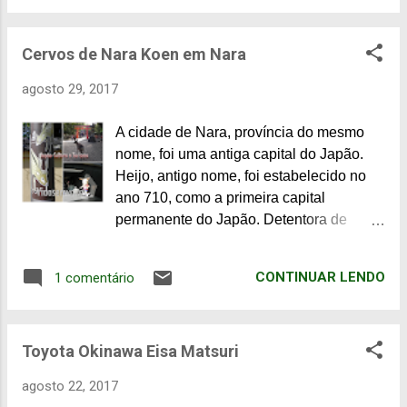
poder imperial no ano 745, século VIII, é
um dos mais importantes edifícios
Cervos de Nara Koen em Nara
religiosos e locais históricos do Japão.
Todaiji é impressionante, tanto na
agosto 29, 2017
engenharia como em tamanho. Foi
destruído 2 vezes, reconstruído nos
A cidade de Nara, província do mesmo
períodos Kamakura e Edo. Localizada na
nome, foi uma antiga capital do Japão.
área central da cidade, no Parque Nara, a
Heijo, antigo nome, foi estabelecido no
rua que dá acesso ao templo é
ano 710, como a primeira capital
movimentada e cheia de barracas. Portão
permanente do Japão. Detentora de
Nandaimon, Tesouro Nacional, entrada
tesouros históricos, é um dos destinos
do complexo. No portão, enormes
turísticos mais populares, pois tem os
estátuas de Niō, g uardiães de templos
CONTINUAR LENDO
1 comentário
maiores e mais antigos templos e
budistas. Falei sobre Niō >>> AQUI
santuários do Japão. Nara é, depois de
Alces circulam livremente pelo complexo.
Kyoto, o segundo lar de sítios tradicionais
Depois do portão Nandaimon há um
Toyota Okinawa Eisa Matsuri
do Japão. Conta com alguns dos
outro chamado Chumon. Nesta ...
melhores templos e santuários do país,
agosto 22, 2017
jardins, museus e bairros tradicionais. O