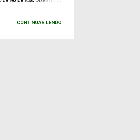
 da residência. Dizem que,
 de Cavalaria da Terceira
pesar da história, o parque
CONTINUAR LENDO
im jardim japonês conta com
ácer no outono e diversas
ão de palha são
.