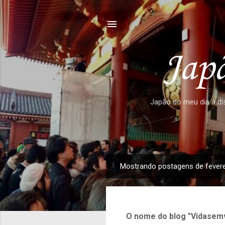
Japã
Japão do meu dia a dia
Mostrando postagens de fevere
P
o
s
t
O nome do blog "Vidasemv
a