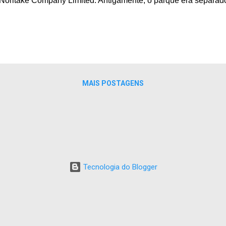
 Noritake Company Limited. Antigamente, o parque era separado
927, o Imperador Tsunenori Taika, comandante do 3º Regimento
ão do Exército Imperial do Japão, fez uma visita à residência. A
s famoso pelos arbustos de azaleias. O antigo e elegante jard
ias na primavera, hortênsias antecedendo o verão, árvores de 
es e flores, embelezando as 4 estações. A casa de lazer e port
iedades culturais nacionais tangíveis registradas. Há também ..
MAIS POSTAGENS
Tecnologia do Blogger