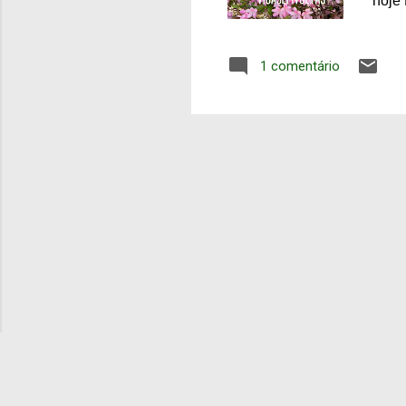
hoje
em 1
Divis
1 comentário
é mai
azale
árvor
propr