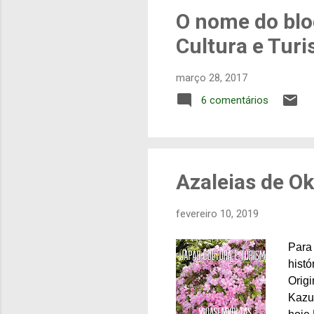
g
O nome do blo
e
Cultura e Tur
n
s
março 28, 2017
6 comentários
Azaleias de Ok
fevereiro 10, 2019
Para
hist
Origi
Kazuc