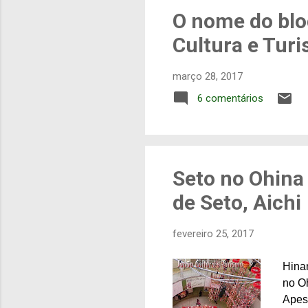
g
O nome do blo
e
Cultura e Tur
n
s
março 28, 2017
6 comentários
Seto no Ohina 
de Seto, Aichi
fevereiro 25, 2017
Hina
no Oh
Apes