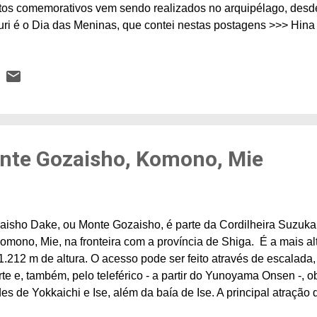
os comemorativos vem sendo realizados no arquipélago, desde 
ri é o Dia das Meninas, que contei nestas postagens >>> Hina
apão e >>> AQUI , um dia para desejar felicidade e cresciment
orme a tradição, bonecas ohina são exibidas em plataformas 
. A data levou inúmeras cidades japonesas a exibirem infinid
tadores para diversas partes do Japão. A cidade de Seto, loca
cerâmica, aproveita a oportunidade do evento para exibir em ga
decorações relacionadas ao Dia das Men...
nte Gozaisho, Komono, Mie
isho Dake, ou Monte Gozaisho, é parte da Cordilheira Suzuka 
mono, Mie, na fronteira com a província de Shiga. É a mais al
.212 m de altura. O acesso pode ser feito através de escalada
te e, também, pelo teleférico - a partir do Yunoyama Onsen -, o
es de Yokkaichi e Ise, além da baía de Ise. A principal atração 
ionando desde 1959, um bondinho exclusivo para você e sua fa