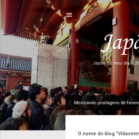
Japã
Japão do meu dia a dia
Mostrando postagens de fevere
P
o
s
t
O nome do blog "Vidasemv
a