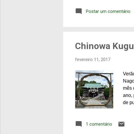
filas
Postar um comentário
vaga
do ní
Goza
custa
Chinowa Kuguri
fevereiro 11, 2017
Verã
Nagos
mês d
ano, 
de pu
ritua
Os ri
1 comentário
Japã
terre