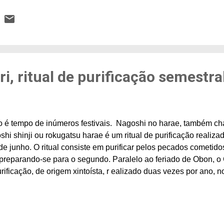
, que parte a cada minuto. Na volta, dependendo do horário e ta
s são ocupadas. As famosas 6 torres de aço indicam a quantos
vel do mar e o áudio informa quanto falta para chegar ao topo. 
isho Ropeway, de mais de 2 km, opera das 9h às 16h no inver
 2.160円 para adultos, ida e volta. ...
, ritual de purificação semestra
o é tempo de inúmeros festivais. Nagoshi no harae, também c
hi shinji ou rokugatsu harae é um ritual de purificação realiza
e junho. O ritual consiste em purificar pelos pecados cometido
preparando-se para o segundo. Paralelo ao feriado de Obon, o 
rificação, de origem xintoísta, r ealizado duas vezes por ano, 
l de dezembro leva o nome de Toshi koshi no harae, "Purificaç
tuais de purificação - semelhante às bênçãos em igrejas cristãs
o. Sacerdotes são sempre vistos em residências pelo nascime
nos onde se inicia uma construção, ao realizar compra de bens