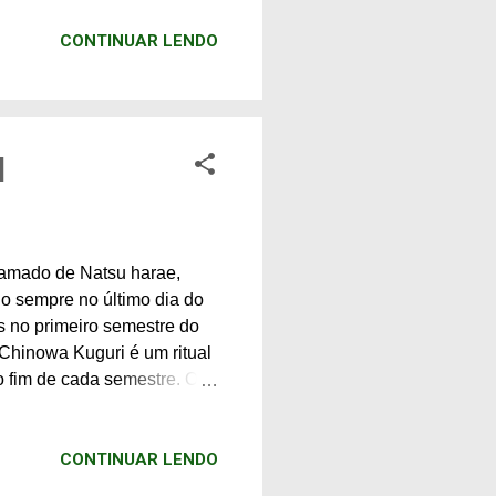
manho da fila, todas as
CONTINUAR LENDO
 metros se encontra acima
O passeio através do
no (dezembro a março) e
l
hamado de Natsu harae,
do sempre no último dia do
s no primeiro semestre do
Chinowa Kuguri é um ritual
no fim de cada semestre. O
ão de véspera de Ano Novo"
 - são muito populares no
CONTINUAR LENDO
nto de uma criança, em
 ou em santuários,