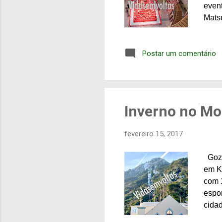
event
Matsu
no J
Conf
Postar um comentário
moram
expec
pela 
das 
Inverno no Mo
fevereiro 15, 2017
Goza
em Ko
com 1
espor
cidad
Func