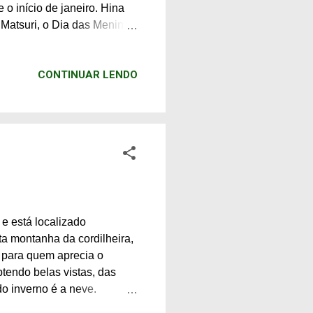
o início de janeiro. Hina
 Matsuri, o Dia das Meninas
o saudável às meninas.
nas casas onde meninas
CONTINUAR LENDO
ade de bonecas, atraindo
lizada em Aichi, famosa
lerias e shotengai, muitas
e está localizado
ta montanha da cordilheira,
, para quem aprecia o
btendo belas vistas, das
do inverno é a neve.
mília, quando não existem