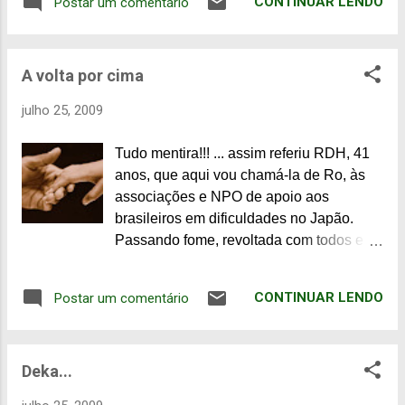
CONTINUAR LENDO
Postar um comentário
ainda ouço os cantos, parece uma
cascata. Até saber que eram cigarras, eu
achava que alguém estava usando uma
A volta por cima
mangueira de água... Procurei saber mais
sobre elas e descobri que as fêmeas tem
julho 25, 2009
vida curta, morrem logo depois que põem
os ovos, as ninfas vivem de 4 a 17 anos e
Tudo mentira!!! ... assim referiu RDH, 41
se alimentam das seivas das raízes. Mas
anos, que aqui vou chamá-la de Ro, às
quem faz esse ruído todo são os machos
associações e NPO de apoio aos
para atrair as fêmeas, que são
brasileiros em dificuldades no Japão.
silenciosas. Como elas se alimentam das
Passando fome, revoltada com todos e a
seivas das raízes são nocivas, mas
tudo, perante a situação em que se
positivas porque servem de alimentos a
encontrava. Sofrendo violência
outros predadores. No verão, saem das
CONTINUAR LENDO
Postar um comentário
doméstica psicológica, desempregada e
suas tocas e o resultado é esse aí, o dia
com um filho de 11 anos, procurou apoio
inteiro. O canto das cigarras é o ruído do
em vários lugares, mas não obteve
verão japonês. Haja fôlego! Para saber
Deka...
rapidamente. O filho de Ro fala japonês
mais sobre o Japão, curta a >>> fanpage
fluente e foi educado à maneira
e inscreva-se...