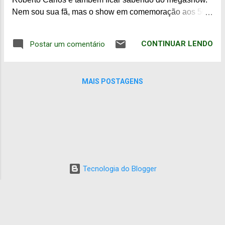
Dedicação Integral, e além dessas horas... lucro para o
Nem sou sua fã, mas o show em comemoração aos 50
Banco! Durante 20 anos, meu marido ostentou esse
anos de carreira, foi divino... Vídeos com imagens do
sonho, até que res...
show está em todos os lugares: na Globo Vídeos,
CONTINUAR LENDO
Postar um comentário
YouTube... e aqui! apenas um deles. Confiram....
MAIS POSTAGENS
Tecnologia do Blogger