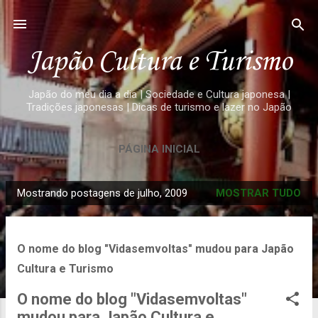
Pular para o conteúdo principal
Japão Cultura e Turismo
Japão do meu dia a dia | Sociedade e Cultura japonesa |
Tradições japonesas | Dicas de turismo e lazer no Japão
PÁGINA INICIAL
Mostrando postagens de julho, 2009
MOSTRAR TUDO
P
o
s
O nome do blog "Vidasemvoltas" mudou para Japão
t
Cultura e Turismo
a
g
O nome do blog "Vidasemvoltas"
e
mudou para Japão Cultura e