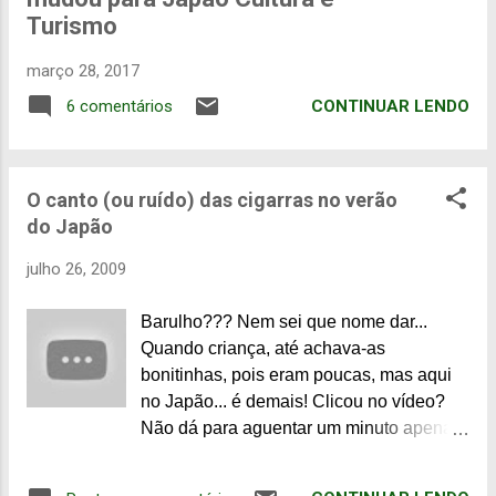
n
Turismo
s
março 28, 2017
CONTINUAR LENDO
6 comentários
O canto (ou ruído) das cigarras no verão
do Japão
julho 26, 2009
Barulho??? Nem sei que nome dar...
Quando criança, até achava-as
bonitinhas, pois eram poucas, mas aqui
no Japão... é demais! Clicou no vídeo?
Não dá para aguentar um minuto apenas.
Mas na real é o dia inteiro... Barulho de
panela de pressão... Fecho a porta e