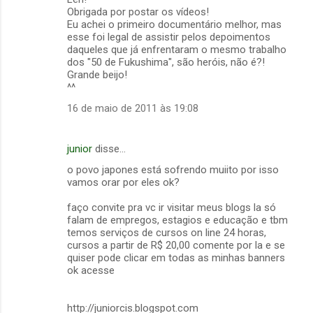
o
Obrigada por postar os vídeos!
m
Eu achei o primeiro documentário melhor, mas
esse foi legal de assistir pelos depoimentos
e
daqueles que já enfrentaram o mesmo trabalho
dos "50 de Fukushima", são heróis, não é?!
n
Grande beijo!
t
^^
á
16 de maio de 2011 às 19:08
r
i
junior
disse…
o
o povo japones está sofrendo muiito por isso
s
vamos orar por eles ok?
faço convite pra vc ir visitar meus blogs la só
falam de empregos, estagios e educação e tbm
temos serviços de cursos on line 24 horas,
cursos a partir de R$ 20,00 comente por la e se
quiser pode clicar em todas as minhas banners
ok acesse
http://juniorcis.blogspot.com