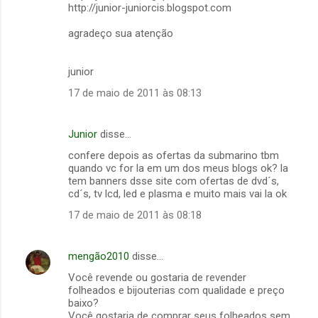
http://junior-juniorcis.blogspot.com
agradeço sua atenção
junior
17 de maio de 2011 às 08:13
Junior
disse…
confere depois as ofertas da submarino tbm
quando vc for la em um dos meus blogs ok? la
tem banners dsse site com ofertas de dvd´s,
cd´s, tv lcd, led e plasma e muito mais vai la ok
17 de maio de 2011 às 08:18
mengão2010
disse…
Você revende ou gostaria de revender
folheados e bijouterias com qualidade e preço
baixo?
Você gostaria de comprar seus folheados sem