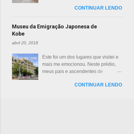
ambiental, o parque temático de
preferência ao futebol pelos
Shichifukujin (七 福神) significa "Sete
CONTINUAR LENDO
dinossauros, Dino Adventure
japoneses foi crescendo
Deuses da Sorte", fazem parte da
Nagoya, foi inaugurado em julho do
gradativamente. Algumas pesquisas
cultura, do folclore japonês e do
ano passado (2016), junto ao Odaka
de poucos anos atrás, mostravam o
Museu da Emigração Japonesa de
xintoísmo. Shichi ...
Ryokuchi, localizado em Sakyoyama,
beisebol como o esporte favorito dos
Kobe
Nagoya. A resposta dada, quanto à
japoneses e, em segundo, o futebol.
abril 20, 2018
questão ambiental, é que fora
Hoje, a preferência dos japoneses
previamente analisada, sem causar
pelo futebol ultrapassou o beisebol.
Este foi um dos lugares que visitei e
danos ou prejuízo. Dino Adventure é
Existem campos de futebol
mais me emocionou. Neste prédio,
um parque temático que contém 18
espalhados por todo o arquipélago.
meus pais e ascendentes de
réplicas de dinossauros, com sons e
Nos trens, encontramos muitos
milhares de nipo brasileiros
movimentos para aguçar ainda mais
garotos japoneses praticantes do
CONTINUAR LENDO
estiveram pela última vez no Japão,
a curiosidade. O som é obtido a partir
esporte. Não é raro encontrar
antes de partir para o Brasil. Todos
de um sensor, indicado na foto
camisetas escritas com a paixão pelo
os descendentes nipônicos deveriam
acima. Muitas réplicas são
futebol. A história do futebol e sua
visitar este museu, que fora um dia
enormemente assustadoras, como se
introdução no...
chamado de Centro de Imigração de
pode perceber nas fotos acima e
Kob e, na cidade de Kobe, Hyogo.
abaixo. Esses abaixo parecem
Inaugurado em 1928, com o nome
sorrir... Em Gujo, Gifu, já existe um