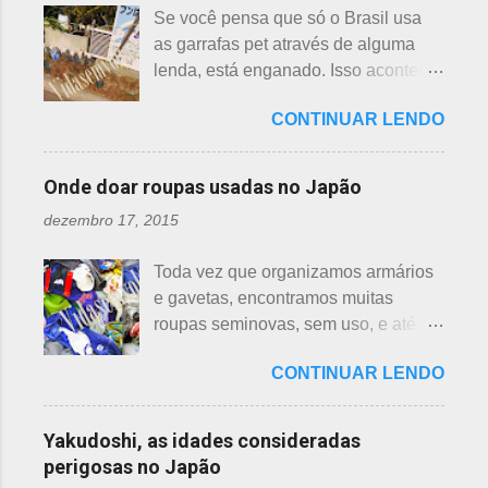
aranha suspensa por um fio de seda
Se você pensa que só o Brasil usa
hasu, em japonês. Basta dar uma
da teia. A aranha fez Sei lembrar da
as garrafas pet através de alguma
olhada nas flores para perceber as
mãe - pequena e indefesa - e
lenda, está enganado. Isso acontece
grandes diferenças e, para isso, vou
imediatamente levou a cobra para
em vários países de primeiro mundo,
mostrar em fotos. Flor de lotus As
bem longe com seu ancinho. A
CONTINUAR LENDO
inclusive no Japão. Este assunto é
flores de lotus são grandes, que
aranha, surpresa com a bondade de
mais uma das postagens que estava
brotam de hastes compridas e em
Sei , olhou para ele. Sei nunca
em rascunho por alguns anos, desde
apenas 3 cores, branca, creme e
Onde doar roupas usadas no Japão
percebeu, pois além da aranha ser
que passei por estas casas e
rosa. F echadas lembram tulipas;
pequena, ele havia...
dezembro 17, 2015
descobri pra que serviam essas
abertas lembram o sol. Suas folhas
garrafas. O tempo passou, o assunto
largas e cor única: verde. As folhas
Toda vez que organizamos armários
acabou esquecido, até que postei
crescem para o alto, em hastes
e gavetas, encontramos muitas
sobre esses baldes de água
longas. As raízes são comestíveis,
roupas seminovas, sem uso, e até
dispostos em alguns bairros de
produzindo o renkon. Detalhei sobre
das que não se lembrava mais.
algumas cidades, muito visto em
flor de lotus, na postagem anterior
CONTINUAR LENDO
Roupas de crianças, em perfeito
Arashiyama, em Kyoto, inclusive nos
que você pode ler clicando >>> AQUI
estado, que não servem mais, peças
jardins do Heian Jinja. Esses baldes
, bem como muito mais informações
novas, semi novas, de pouco uso. O
com água, escritos 消火用, ou Shōka-
Yakudoshi, as idades consideradas
e imagens de uma pla...
que fazer com elas? No Japão,
yō, balde para combate a incêndios,
perigosas no Japão
deparamos com este problema: a