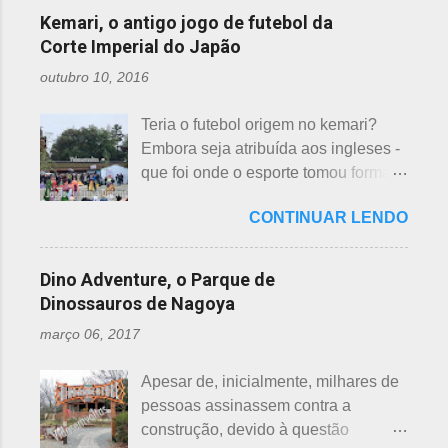
evangélicas, espíritas, aceitam para
considerados de azar, por causa da
incluídas como desfavoráveis. Yaku,
Kemari, o antigo jogo de futebol da
repassar aos necessitados. A pref...
pronúncia. "Shi" significa, também,
se traduz como infortúnio ou má sorte
Corte Imperial do Japão
morte e "ku" , agonia ou tortura. 7 é
e, doshi, consoante alterada devido à
outubro 10, 2016
um número auspicioso em quase
junção da palavra toshi, que significa
todos os países do mundo, não
ano. Se procurarmos pela tradução
Teria o futebol origem no kemari?
sendo exceção no Japão. Este
da palavra Yakudoshi no Google,
Embora seja atribuída aos ingleses -
número é incluído em vários termos,
aparece a palavra climatério. Embora
que foi onde o esporte tomou forma -
por exemplo: 7 maravilhas do mundo,
não haja muita informação, encontrei
não se sabe exatamente qual é a
7 pecados mortais, 7 virtudes, 7
este significado para o climatério
CONTINUAR LENDO
origem do futebol. Muitos povos dos
mares, 7 dias da semana, 7 cores, 7
masculino: "homem no intervalo dos
antigos Egito, Grécia e Roma já
anões, etc... Budistas acreditam em 7
40 aos 41 anos". A explic...
tiveram jogos semelhantes há
reencarnações. Japoneses
Dino Adventure, o Parque de
milhares de anos, além dos sempre
comemoram o sétimo dia após o
Dinossauros de Nagoya
citados chineses e japoneses. Longe
nascimento de um bebê e, assim,
março 06, 2017
de serem beisebol ou sumô os
como os cristãos realizam culto uma
esportes preferidos dos japoneses
semana após a morte e, novamente,
Apesar de, inicialmente, milhares de
atualmente, o futebol caiu no gosto
depois de 7 semanas. Não descobri
pessoas assinassem contra a
deles e é o primeiro no ranking. O
a razão, mas não é de estranhar
construção, devido à questão
beisebol caiu para o segundo lugar. A
porque há 7 deuses da sorte.