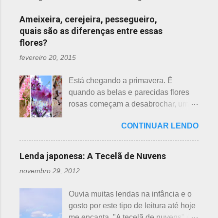
Ameixeira, cerejeira, pessegueiro,
quais são as diferenças entre essas
flores?
fevereiro 20, 2015
Está chegando a primavera. É
quando as belas e parecidas flores
rosas começam a desabrochar, uma
atrás da outra, a primeira em
CONTINUAR LENDO
fevereiro, a segunda em março e, no
final de março até abril, as cerejeiras.
Lembrando que o clima pode
Lenda japonesa: A Tecelã de Nuvens
interferir nas previsões, antecipando
novembro 29, 2012
ou atrasando a florescência. Também
começam as confusões com a
Ouvia muitas lendas na infância e o
identificação ou com o nome das
gosto por este tipo de leitura até hoje
flores, pelas cores e algumas
me encanta. "A tecelã de nuvens" é