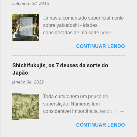
são utilizados para auxiliar em
setembro 28, 2015
quem doar. Existem lojas que
princípios ou focos iniciais de
compram calçados, vestuário e
incêndios, para que não se
Já havia comentado superficialmente
acessórios usados, mas nem sempre
propaguem. A colocação dos baldes
sobre yakudoshi - idades
tem interesse nas peças, além do
depende de cada associação de
consideradas de má sorte pelos
baixo preço oferecido. Doar dá uma
bairro, não sendo, portanto,
japoneses, segundo uma crença -
sensação muito melhor do que
obrigatória, e visto em pouquíssimas
CONTINUAR LENDO
nesta >>> postagem e não havia
vender a preço baixo. O Japão é um
cidades. Na minha opinião -
feito uma exclusiva sobre o assunto,
país que recicla há muitos anos e
esclarecendo bem que é apenas
até porque existem toneladas de
leva muito a sério. Em cidades como
Shichifukujin, os 7 deuses da sorte do
uma opinião, não consultei ninguém
informações pela net. No entanto, a
Nagoya, basta colocar as roupas em
Japão
do Corpo de Bombeiros - servem
pedido de um amigo da fanpage ,
sacos brancos. As roupas serão
para atender aos nossos insti...
janeiro 04, 2012
puxei um antigo rascunho do fundo
recicladas para diversos usos, como
da gaveta. Yakudoshi se refere às
panos de limpeza ou enviadas aos
Toda cultura tem um pouco de
idades perigosas, antiga crença com
países pobres. Campanhas ou
superstição. Números tem
origem no período Heian. Uma
grupos de ajuda solicitando roupas
considerável importância, tendo os
superstição baseada em trocadilhos,
usadas aparecem vez ou outra em
da sorte e do azar. No Japão, os
fundamentados na pronúncia dos
redes sociais. Algumas instituições
CONTINUAR LENDO
números 4 (pronunciado " shi ") e 9
números com significados ruins. Nos
religiosas, igrejas católicas,
(pronunciado " ku ") são
tempos antigos, outras idades eram