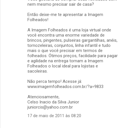
nem mesmo precisar sair de casa?
Então deixe-me te apresentar a Imagem
Folheados!
A Imagem Folheados é uma loja virtual onde
você encontra uma enorme variedade de
brincos, pingentes, pulseiras gargantilhas, anéis,
tornozeleiras, conjuntos, linha infantil e tudo
mais o que você precisar em termos de
folheados. Ótimos preços, facilidade para pagar
e agilidade na entrega tornam a Imagem
Folheados o local ideal para lojistas e
sacoleiras.
Não perca tempo! Acesse já:
www.imagemfolheados.com.br/?a=9833
Atenciosamente,
Celso Inacio da Silva Junior
juniorcis@yahoo.com.br
17 de maio de 2011 às 08:20