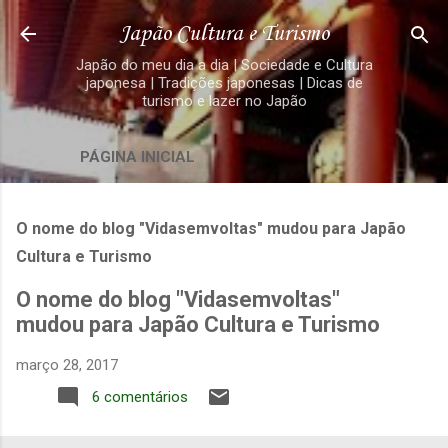
Pular para o conteúdo principal
Japão Cultura e Turismo
Japão do meu dia a dia | Sociedade e Cultura
japonesa | Tradições japonesas | Dicas de
turismo e lazer no Japão
PÁGINA INICIAL
O nome do blog "Vidasemvoltas" mudou para Japão
Cultura e Turismo
O nome do blog "Vidasemvoltas"
mudou para Japão Cultura e Turismo
março 28, 2017
6 comentários