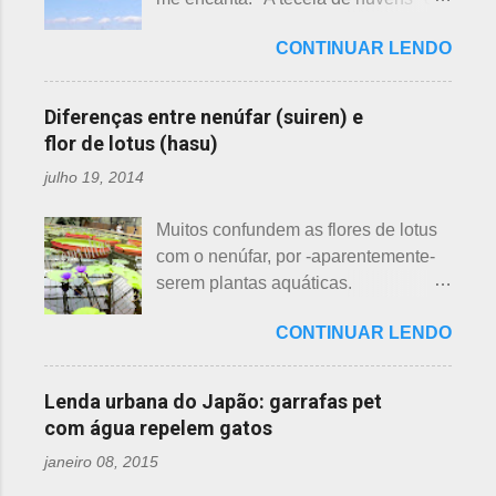
semelhanças. Saiba como identificar
uma das mais bonitas lendas
essas 3 belas flores, ligeiramente
CONTINUAR LENDO
japonesas e - embora muitos
parecidas: - Ameixeira - Ume 梅 A
conheçam - compartilho aos que
primeira a florescer é a ameixeira.
ainda não tiveram essa
Particularmente, dessas 3 flores,
Diferenças entre nenúfar (suiren) e
oportunidade. A tecelã de nuvens Há
gosto mais da ameixeira. O período
flor de lotus (hasu)
muito tempo atrás, na terra do sol
de florescência previsto das
julho 19, 2014
nascente, um jovem agricultor,
ameixeiras é o mês de fevereiro.
chamado Sei , estava preparando
Ameixeiras não tem caule e as flores
Muitos confundem as flores de lotus
suas terras para o plantio. Sozinho
brotam diretamente dos ramos. Cada
com o nenúfar, por -aparentemente-
no mundo e muito triste, pois a mãe,
junta no botão tem apenas uma flor e
serem plantas aquáticas.
que era tecelã, havia falecido
é relativamente espaçoso. As pétalas
Ambas, nenúfar e flor de lotus brotam
recentemente e não havia ninguém
são arredondadas. - Pessegueiro -
CONTINUAR LENDO
na água, no entanto, existem
para ajudá-lo nessa tarefa. Eis que
Momo 桃 A previsão de florescimento
diferenças. Nenúfar brota na água e
estava ele semeando e, de repente,
é março, como todas as flores. As
flor de lotus no chão lodoso que,
viu uma cobra rastejando no chão.
Lenda urbana do Japão: garrafas pet
árvores do pessegueiro são mais
popularmente, dizemos brejo. Vou
Sei percebeu que a cobra deslizou
com água repelem gatos
baixas, geralmente apresen...
explicar de maneira bem objetiva,
firmemente em direção a uma moita
janeiro 08, 2015
qual a diferença entre o nenúfar -
de crisântemos, onde havia uma
suiren, em japonês - e flor de lotus -