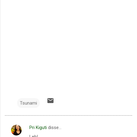
Tsunami
Pri Kiguti
disse…
C
Leh!