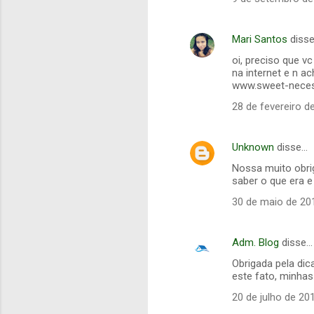
Mari Santos
diss
oi, preciso que v
na internet e n a
www.sweet-neces
28 de fevereiro d
Unknown
disse…
Nossa muito obri
saber o que era e
30 de maio de 20
Adm. Blog
disse…
Obrigada pela dic
este fato, minhas
20 de julho de 20