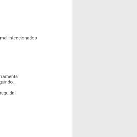
 mal intencionados
rramenta:
guindo...
seguida!