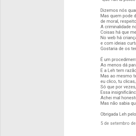
r
i
Dizemos nós quan
Mas quem pode da
o
de moral, respeit
s
A criminalidade n
Coisas há que me
No web há crianç
e com ideias curta
Gostaria de os ter
É um procedimen
Ao menos dá par
E a Leh tem razão
Mas ao mesmo te
eu clico, tu clica
Só que por vezes
Essa insignificân
Achei mal honesto
Mas não sabia que
Obrigada Leh pel
5 de setembro de