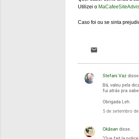
Utilizei o
MaCafeeSiteAdvis
Caso foi ou se sinta preju
Stefani Vaz
disse
C
Bá, valeu pela d
o
fui atrás pra sabe
m
Obrigada Leh.
e
5 de setembro de
n
t
Okāsan
disse…
á
"Que fait la police