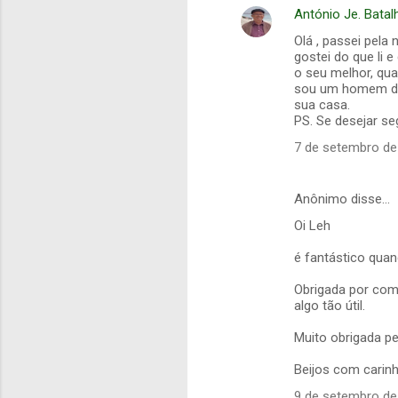
António Je. Batal
Olá , passei pela
gostei do que li 
o seu melhor, qu
sou um homem de 
sua casa.
PS. Se desejar seg
7 de setembro de
Anônimo disse…
Oi Leh
é fantástico quand
Obrigada por com
algo tão útil.
Muito obrigada pe
Beijos com carin
9 de setembro de