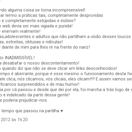
do alguma coisa se torna incompreensível!
r termo a práticas tais, completamente desprovidas
o e completamente estúpidas e inúteis?
o web devia ser mais vigiada e punida!
 enervam realmente!
as,adolescentes e adultos que não partilham a visão desses loucos
s, estreitas, obtusas e ridículas!
 diante de mim para lhes rir na frente do nariz!
to INADMISSÍVEL!
a desabafar o nosso descontentamento!
 quando diz que não se deve clicar em links desconhecidos!
mpo é aberrante, porque é esse mesmo o funcionamento desta fe
s,ele clica, nós clicamos, vós clicais, eles clicam!!!! E assim vamos se
,ficamos surpreendidos e de mau humor!
cia por cá passou e desde que dei por ela, foi marcha a trás logo de 
 e indelicado da parte dessa gente!
 poderia prejudicar-nos.
o tempo que passou na partilha ♥
 2012 às 16:20