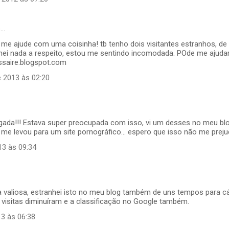
e…
c me ajude com uma coisinha! tb tenho dois visitantes estranhos, de 
chei nada a respeito, estou me sentindo incomodada. POde me ajudar
saire.blogspot.com
e 2013 às 02:20
gada!!! Estava super preocupada com isso, vi um desses no meu blo
 me levou para um site pornográfico... espero que isso não me prejud
13 às 09:34
a valiosa, estranhei isto no meu blog também de uns tempos para cá
 visitas diminuíram e a classificação no Google também.
13 às 06:38