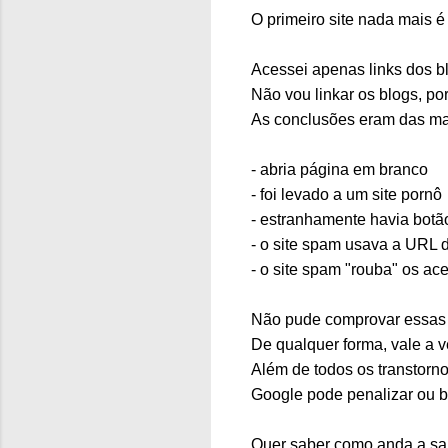
O primeiro site nada mais 
Acessei apenas links dos b
Não vou linkar os blogs, p
As conclusões eram das mais
- abria página em branco
- foi levado a um site pornô
- estranhamente havia botã
- o site spam usava a URL d
- o site spam "rouba" os a
Não pude comprovar essas c
De qualquer forma, vale a 
Além de todos os transtorn
Google pode penalizar ou bl
Quer saber como anda a sa