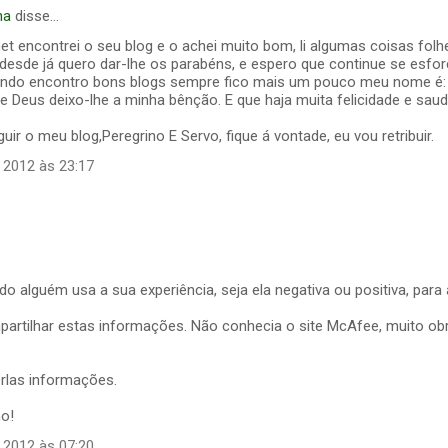
ha
disse…
 net encontrei o seu blog e o achei muito bom, li algumas coisas fol
e desde já quero dar-lhe os parabéns, e espero que continue se esf
ando encontro bons blogs sempre fico mais um pouco meu nome é:
Deus deixo-lhe a minha bênção. E que haja muita felicidade e saud
uir o meu blog,Peregrino E Servo, fique á vontade, eu vou retribuir.
 2012 às 23:17
o alguém usa a sua experiência, seja ela negativa ou positiva, para 
partilhar estas informações. Não conhecia o site McAfee, muito ob
rlas informações.
ho!
 2012 às 07:20