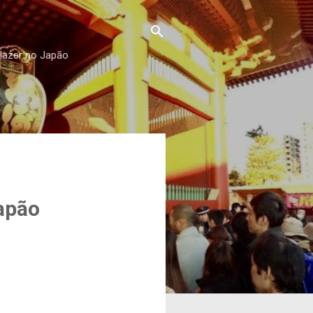
 lazer no Japão
apão