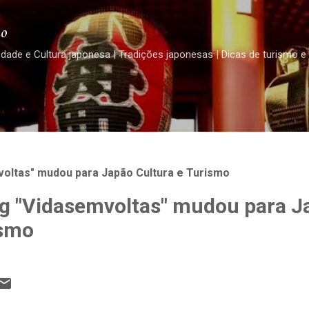
Pular para o conteúdo principal
o
edade e Cultura japonesa | Tradições japonesas | Dicas de turismo e
oltas" mudou para Japão Cultura e Turismo
g "Vidasemvoltas" mudou para J
ismo