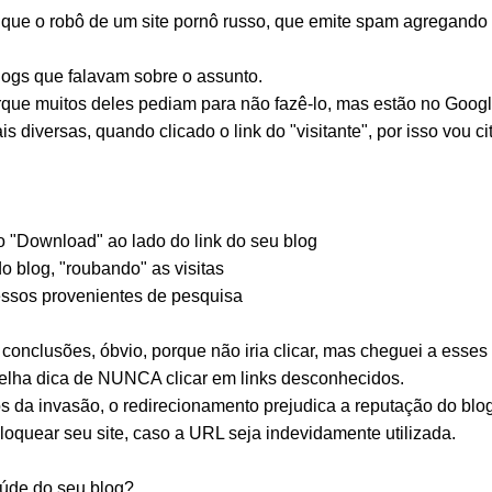
é que o robô de um site pornô russo, que emite spam agregando
logs que falavam sobre o assunto.
orque muitos deles pediam para não fazê-lo, mas estão no Goog
 diversas, quando clicado o link do "visitante", por isso vou c
o "Download" ao lado do link do seu blog
o blog, "roubando" as visitas
cessos provenientes de pesquisa
onclusões, óbvio, porque não iria clicar, mas cheguei a esse
velha dica de NUNCA clicar em links desconhecidos.
os da invasão, o redirecionamento prejudica a reputação do blo
oquear seu site, caso a URL seja indevidamente utilizada.
úde do seu blog?