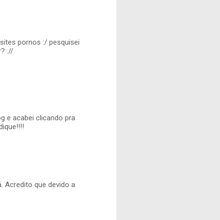
sites pornos :/ pesquisei
? ://
g e acabei clicando pra
ique!!!!
. Acredito que devido a