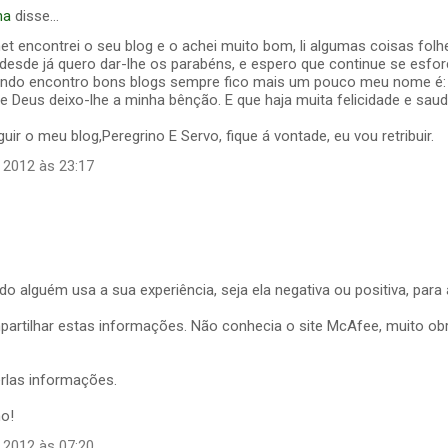
ha
disse…
 net encontrei o seu blog e o achei muito bom, li algumas coisas fol
e desde já quero dar-lhe os parabéns, e espero que continue se esf
ando encontro bons blogs sempre fico mais um pouco meu nome é:
Deus deixo-lhe a minha bênção. E que haja muita felicidade e saud
uir o meu blog,Peregrino E Servo, fique á vontade, eu vou retribuir.
 2012 às 23:17
o alguém usa a sua experiência, seja ela negativa ou positiva, para 
partilhar estas informações. Não conhecia o site McAfee, muito ob
rlas informações.
ho!
 2012 às 07:20