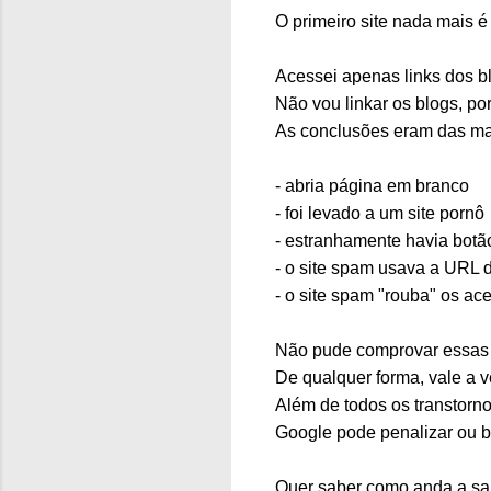
O primeiro site nada mais 
Acessei apenas links dos b
Não vou linkar os blogs, p
As conclusões eram das mais
- abria página em branco
- foi levado a um site pornô
- estranhamente havia botã
- o site spam usava a URL d
- o site spam "rouba" os a
Não pude comprovar essas c
De qualquer forma, vale a 
Além de todos os transtorn
Google pode penalizar ou bl
Quer saber como anda a sa