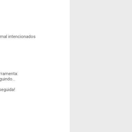
 mal intencionados
rramenta:
guindo...
seguida!