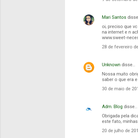
Mari Santos
diss
oi, preciso que v
na internet e n a
www.sweet-neces
28 de fevereiro d
Unknown
disse…
Nossa muito obri
saber o que era e
30 de maio de 20
Adm. Blog
disse…
Obrigada pela dic
este fato, minhas
20 de julho de 20