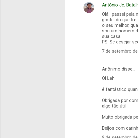
António Je. Batal
Olá , passei pela
gostei do que li 
o seu melhor, qu
sou um homem de 
sua casa.
PS. Se desejar seg
7 de setembro de
Anônimo disse…
Oi Leh
é fantástico quand
Obrigada por com
algo tão útil.
Muito obrigada pe
Beijos com carin
9 de setembro de