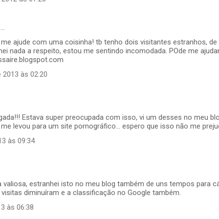
e…
c me ajude com uma coisinha! tb tenho dois visitantes estranhos, de 
chei nada a respeito, estou me sentindo incomodada. POde me ajudar
saire.blogspot.com
e 2013 às 02:20
gada!!! Estava super preocupada com isso, vi um desses no meu blo
 me levou para um site pornográfico... espero que isso não me prejud
13 às 09:34
a valiosa, estranhei isto no meu blog também de uns tempos para cá
 visitas diminuíram e a classificação no Google também.
13 às 06:38