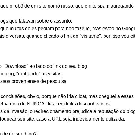
é que o robô de um site pornô russo, que emite spam agregando
logs que falavam sobre o assunto.
orque muitos deles pediam para não fazê-lo, mas estão no Goog
 diversas, quando clicado o link do "visitante", por isso vou c
o "Download" ao lado do link do seu blog
o blog, "roubando" as visitas
cessos provenientes de pesquisa
onclusões, óbvio, porque não iria clicar, mas cheguei a esse
velha dica de NUNCA clicar em links desconhecidos.
os da invasão, o redirecionamento prejudica a reputação do blo
oquear seu site, caso a URL seja indevidamente utilizada.
úde do seu blog?