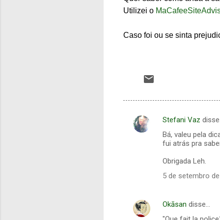
Utilizei o
MaCafeeSiteAdvis
Caso foi ou se sinta preju
Stefani Vaz
disse
C
Bá, valeu pela d
o
fui atrás pra sabe
m
Obrigada Leh.
e
5 de setembro de
n
t
Okāsan
disse…
á
"Que fait la police