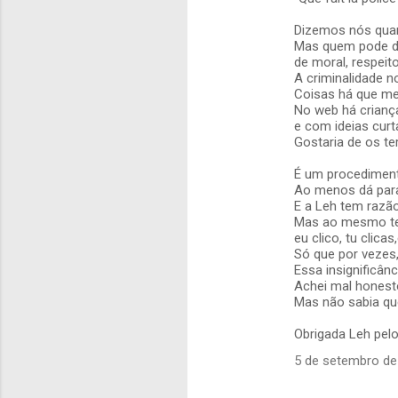
r
i
Dizemos nós quan
Mas quem pode da
o
de moral, respeit
s
A criminalidade n
Coisas há que me
No web há crianç
e com ideias curta
Gostaria de os ter
É um procedimen
Ao menos dá par
E a Leh tem razão
Mas ao mesmo te
eu clico, tu clica
Só que por vezes
Essa insignificân
Achei mal honesto
Mas não sabia que
Obrigada Leh pel
5 de setembro de