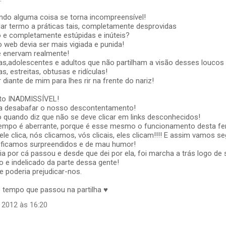
do alguma coisa se torna incompreensível!
r termo a práticas tais, completamente desprovidas
o e completamente estúpidas e inúteis?
o web devia ser mais vigiada e punida!
 enervam realmente!
as,adolescentes e adultos que não partilham a visão desses loucos
s, estreitas, obtusas e ridículas!
 diante de mim para lhes rir na frente do nariz!
to INADMISSÍVEL!
a desabafar o nosso descontentamento!
 quando diz que não se deve clicar em links desconhecidos!
mpo é aberrante, porque é esse mesmo o funcionamento desta fe
s,ele clica, nós clicamos, vós clicais, eles clicam!!!! E assim vamos se
,ficamos surpreendidos e de mau humor!
cia por cá passou e desde que dei por ela, foi marcha a trás logo de 
 e indelicado da parte dessa gente!
 poderia prejudicar-nos.
o tempo que passou na partilha ♥
 2012 às 16:20