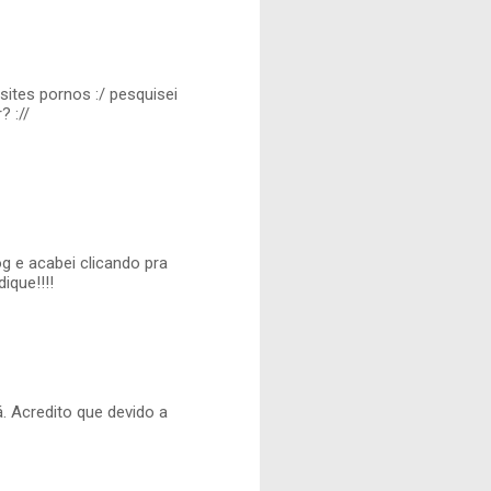
sites pornos :/ pesquisei
? ://
g e acabei clicando pra
ique!!!!
. Acredito que devido a