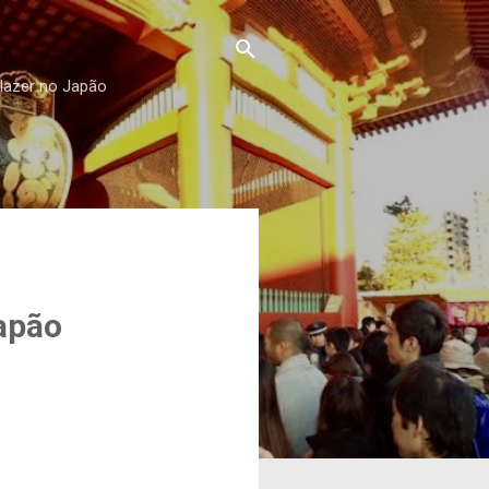
 lazer no Japão
apão