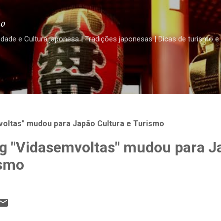
Pular para o conteúdo principal
o
edade e Cultura japonesa | Tradições japonesas | Dicas de turismo e
oltas" mudou para Japão Cultura e Turismo
g "Vidasemvoltas" mudou para J
ismo