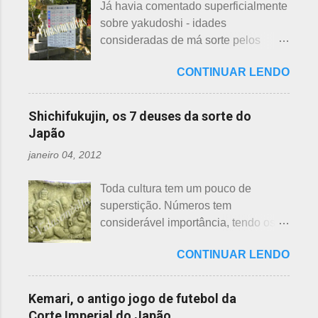
Já havia comentado superficialmente
acessórios usados, mas nem sempre
propaguem. A colocação dos baldes
sobre yakudoshi - idades
tem interesse nas peças, além do
depende de cada associação de
consideradas de má sorte pelos
baixo preço oferecido. Doar dá uma
bairro, não sendo, portanto,
japoneses, segundo uma crença -
sensação muito melhor do que
obrigatória, e visto em pouquíssimas
CONTINUAR LENDO
nesta >>> postagem e não havia
vender a preço baixo. O Japão é um
cidades. Na minha opinião -
feito uma exclusiva sobre o assunto,
país que recicla há muitos anos e
esclarecendo bem que é apenas
até porque existem toneladas de
leva muito a sério. Em cidades como
Shichifukujin, os 7 deuses da sorte do
uma opinião, não consultei ninguém
informações pela net. No entanto, a
Nagoya, basta colocar as roupas em
Japão
do Corpo de Bombeiros - servem
pedido de um amigo da fanpage ,
sacos brancos. As roupas serão
para atender aos nossos insti...
janeiro 04, 2012
puxei um antigo rascunho do fundo
recicladas para diversos usos, como
da gaveta. Yakudoshi se refere às
panos de limpeza ou enviadas aos
Toda cultura tem um pouco de
idades perigosas, antiga crença com
países pobres. Campanhas ou
superstição. Números tem
origem no período Heian. Uma
grupos de ajuda solicitando roupas
considerável importância, tendo os
superstição baseada em trocadilhos,
usadas aparecem vez ou outra em
da sorte e do azar. No Japão, os
fundamentados na pronúncia dos
redes sociais. Algumas instituições
CONTINUAR LENDO
números 4 (pronunciado " shi ") e 9
números com significados ruins. Nos
religiosas, igrejas católicas,
(pronunciado " ku ") são
tempos antigos, outras idades eram
evangélicas, espíritas, aceitam para
considerados de azar, por causa da
incluídas como desfavoráveis. Yaku,
Kemari, o antigo jogo de futebol da
repassar aos necessitados. A pref...
pronúncia. "Shi" significa, também,
se traduz como infortúnio ou má sorte
Corte Imperial do Japão