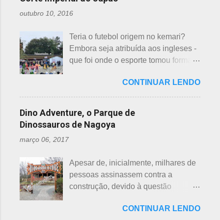
morte e "ku" , agonia ou tortura. 7 é
e, doshi, consoante alterada devido à
outubro 10, 2016
um número auspicioso em quase
junção da palavra toshi, que significa
todos os países do mundo, não
ano. Se procurarmos pela tradução
Teria o futebol origem no kemari?
sendo exceção no Japão. Este
da palavra Yakudoshi no Google,
Embora seja atribuída aos ingleses -
número é incluído em vários termos,
aparece a palavra climatério. Embora
que foi onde o esporte tomou forma -
por exemplo: 7 maravilhas do mundo,
não haja muita informação, encontrei
não se sabe exatamente qual é a
7 pecados mortais, 7 virtudes, 7
este significado para o climatério
CONTINUAR LENDO
origem do futebol. Muitos povos dos
mares, 7 dias da semana, 7 cores, 7
masculino: "homem no intervalo dos
antigos Egito, Grécia e Roma já
anões, etc... Budistas acreditam em 7
40 aos 41 anos". A explic...
tiveram jogos semelhantes há
reencarnações. Japoneses
Dino Adventure, o Parque de
milhares de anos, além dos sempre
comemoram o sétimo dia após o
Dinossauros de Nagoya
citados chineses e japoneses. Longe
nascimento de um bebê e, assim,
março 06, 2017
de serem beisebol ou sumô os
como os cristãos realizam culto uma
esportes preferidos dos japoneses
semana após a morte e, novamente,
Apesar de, inicialmente, milhares de
atualmente, o futebol caiu no gosto
depois de 7 semanas. Não descobri
pessoas assinassem contra a
deles e é o primeiro no ranking. O
a razão, mas não é de estranhar
construção, devido à questão
beisebol caiu para o segundo lugar. A
porque há 7 deuses da sorte.
ambiental, o parque temático de
preferência ao futebol pelos
Shichifukujin (七 福神) significa "Sete
CONTINUAR LENDO
dinossauros, Dino Adventure
japoneses foi crescendo
Deuses da Sorte", fazem parte da