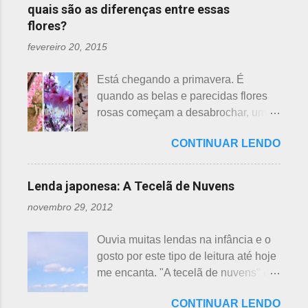
quais são as diferenças entre essas
flores?
fevereiro 20, 2015
Está chegando a primavera. É
quando as belas e parecidas flores
rosas começam a desabrochar, uma
atrás da outra, a primeira em
CONTINUAR LENDO
fevereiro, a segunda em março e, no
final de março até abril, as cerejeiras.
Lembrando que o clima pode
Lenda japonesa: A Tecelã de Nuvens
interferir nas previsões, antecipando
novembro 29, 2012
ou atrasando a florescência. Também
começam as confusões com a
Ouvia muitas lendas na infância e o
identificação ou com o nome das
gosto por este tipo de leitura até hoje
flores, pelas cores e algumas
me encanta. "A tecelã de nuvens" é
semelhanças. Saiba como identificar
uma das mais bonitas lendas
essas 3 belas flores, ligeiramente
CONTINUAR LENDO
japonesas e - embora muitos