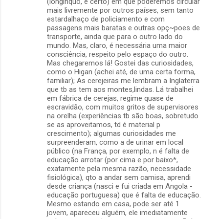
(longínquo, é certo) em que poderemos circular
e
mais livremente por outros países, sem tanto
estardalhaço de policiamento e com
n
passagens mais baratas e outras opç~poes de
t
transporte, ainda que para o outro lado do
mundo. Mas, claro, é necessária uma maior
á
consciência, respeito pelo espaço do outro.
r
Mas chegaremos lá! Gostei das curiosidades,
como o Higan (achei até, de uma certa forma,
i
familiar); As cerejeiras me lembram a Inglaterra
o
que tb as tem aos montes,lindas. Lá trabalhei
em fábrica de cerejas, regime quase de
s
escravidão, com muitos gritos de supervisores
na orelha (experiências tb são boas, sobretudo
se as aproveitamos, td é material p
crescimento); algumas curiosidades me
surpreenderam, como a de urinar em local
público (na França, por exemplo, n é falta de
educação arrotar (por cima e por baixo*,
exatamente pela mesma razão, necessidade
fisiológica), qto a andar sem camisa, aprendi
desde criança (nasci e fui criada em Angola -
educação portuguesa) que é falta de educação.
Mesmo estando em casa, pode ser até 1
jovem, apareceu alguém, ele imediatamente