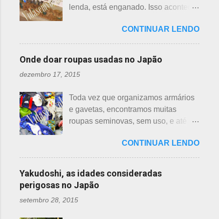
mãe - pequena e indefesa - e
lenda, está enganado. Isso acontece
grandes diferenças e, para isso, vou
imediatamente levou a cobra para
em vários países de primeiro mundo,
mostrar em fotos. Flor de lotus As
bem longe com seu ancinho. A
CONTINUAR LENDO
inclusive no Japão. Este assunto é
flores de lotus são grandes, que
aranha, surpresa com a bondade de
mais uma das postagens que estava
brotam de hastes compridas e em
Sei , olhou para ele. Sei nunca
em rascunho por alguns anos, desde
apenas 3 cores, branca, creme e
Onde doar roupas usadas no Japão
percebeu, pois além da aranha ser
que passei por estas casas e
rosa. F echadas lembram tulipas;
pequena, ele havia...
dezembro 17, 2015
descobri pra que serviam essas
abertas lembram o sol. Suas folhas
garrafas. O tempo passou, o assunto
largas e cor única: verde. As folhas
Toda vez que organizamos armários
acabou esquecido, até que postei
crescem para o alto, em hastes
e gavetas, encontramos muitas
sobre esses baldes de água
longas. As raízes são comestíveis,
roupas seminovas, sem uso, e até
dispostos em alguns bairros de
produzindo o renkon. Detalhei sobre
das que não se lembrava mais.
algumas cidades, muito visto em
flor de lotus, na postagem anterior
CONTINUAR LENDO
Roupas de crianças, em perfeito
Arashiyama, em Kyoto, inclusive nos
que você pode ler clicando >>> AQUI
estado, que não servem mais, peças
jardins do Heian Jinja. Esses baldes
, bem como muito mais informações
novas, semi novas, de pouco uso. O
com água, escritos 消火用, ou Shōka-
Yakudoshi, as idades consideradas
e imagens de uma pla...
que fazer com elas? No Japão,
yō, balde para combate a incêndios,
perigosas no Japão
deparamos com este problema: a
são utilizados para auxiliar em
setembro 28, 2015
quem doar. Existem lojas que
princípios ou focos iniciais de
compram calçados, vestuário e
incêndios, para que não se