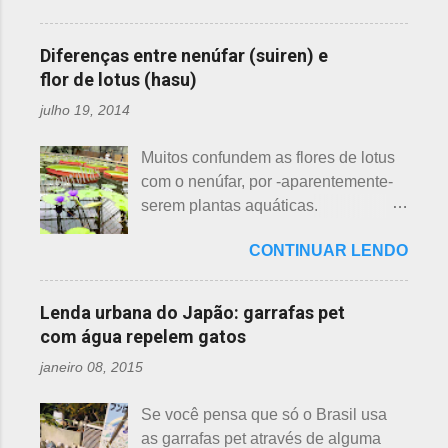
parecidas: - Ameixeira - Ume 梅 A
conheçam - compartilho aos que
primeira a florescer é a ameixeira.
ainda não tiveram essa
Particularmente, dessas 3 flores,
Diferenças entre nenúfar (suiren) e
oportunidade. A tecelã de nuvens Há
gosto mais da ameixeira. O período
flor de lotus (hasu)
muito tempo atrás, na terra do sol
de florescência previsto das
julho 19, 2014
nascente, um jovem agricultor,
ameixeiras é o mês de fevereiro.
chamado Sei , estava preparando
Ameixeiras não tem caule e as flores
Muitos confundem as flores de lotus
suas terras para o plantio. Sozinho
brotam diretamente dos ramos. Cada
com o nenúfar, por -aparentemente-
no mundo e muito triste, pois a mãe,
junta no botão tem apenas uma flor e
serem plantas aquáticas.
que era tecelã, havia falecido
é relativamente espaçoso. As pétalas
Ambas, nenúfar e flor de lotus brotam
recentemente e não havia ninguém
são arredondadas. - Pessegueiro -
CONTINUAR LENDO
na água, no entanto, existem
para ajudá-lo nessa tarefa. Eis que
Momo 桃 A previsão de florescimento
diferenças. Nenúfar brota na água e
estava ele semeando e, de repente,
é março, como todas as flores. As
flor de lotus no chão lodoso que,
viu uma cobra rastejando no chão.
Lenda urbana do Japão: garrafas pet
árvores do pessegueiro são mais
popularmente, dizemos brejo. Vou
Sei percebeu que a cobra deslizou
com água repelem gatos
baixas, geralmente apresen...
explicar de maneira bem objetiva,
firmemente em direção a uma moita
janeiro 08, 2015
qual a diferença entre o nenúfar -
de crisântemos, onde havia uma
suiren, em japonês - e flor de lotus -
aranha suspensa por um fio de seda
Se você pensa que só o Brasil usa
hasu, em japonês. Basta dar uma
da teia. A aranha fez Sei lembrar da
as garrafas pet através de alguma
olhada nas flores para perceber as