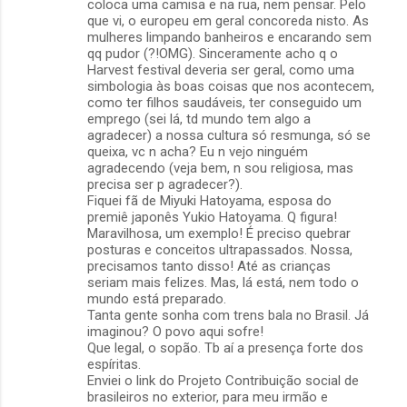
coloca uma camisa e na rua, nem pensar. Pelo
que vi, o europeu em geral concoreda nisto. As
mulheres limpando banheiros e encarando sem
qq pudor (?!OMG). Sinceramente acho q o
Harvest festival deveria ser geral, como uma
simbologia às boas coisas que nos acontecem,
como ter filhos saudáveis, ter conseguido um
emprego (sei lá, td mundo tem algo a
agradecer) a nossa cultura só resmunga, só se
queixa, vc n acha? Eu n vejo ninguém
agradecendo (veja bem, n sou religiosa, mas
precisa ser p agradecer?).
Fiquei fã de Miyuki Hatoyama, esposa do
premiê japonês Yukio Hatoyama. Q figura!
Maravilhosa, um exemplo! É preciso quebrar
posturas e conceitos ultrapassados. Nossa,
precisamos tanto disso! Até as crianças
seriam mais felizes. Mas, lá está, nem todo o
mundo está preparado.
Tanta gente sonha com trens bala no Brasil. Já
imaginou? O povo aqui sofre!
Que legal, o sopão. Tb aí a presença forte dos
espíritas.
Enviei o link do Projeto Contribuição social de
brasileiros no exterior, para meu irmão e