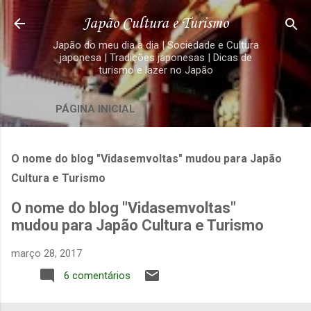
Pular para o conteúdo principal
Japão Cultura e Turismo
Japão do meu dia a dia | Sociedade e Cultura
japonesa | Tradições japonesas | Dicas de
turismo e lazer no Japão
PÁGINA INICIAL
O nome do blog "Vidasemvoltas" mudou para Japão
Cultura e Turismo
O nome do blog "Vidasemvoltas"
mudou para Japão Cultura e Turismo
março 28, 2017
6 comentários