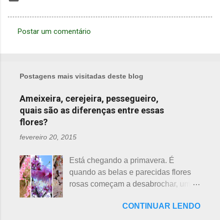
Postar um comentário
C
o
m
Postagens mais visitadas deste blog
e
n
Ameixeira, cerejeira, pessegueiro,
quais são as diferenças entre essas
t
flores?
á
r
fevereiro 20, 2015
i
Está chegando a primavera. É
o
quando as belas e parecidas flores
s
rosas começam a desabrochar, uma
atrás da outra, a primeira em
CONTINUAR LENDO
fevereiro, a segunda em março e, no
final de março até abril, as cerejeiras.