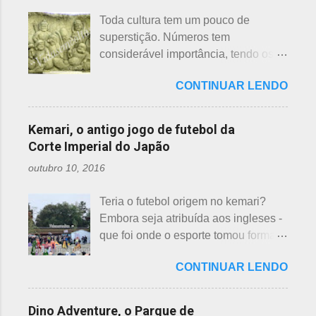
da gaveta. Yakudoshi se refere às
panos de limpeza ou enviadas aos
Toda cultura tem um pouco de
idades perigosas, antiga crença com
países pobres. Campanhas ou
superstição. Números tem
origem no período Heian. Uma
grupos de ajuda solicitando roupas
considerável importância, tendo os
superstição baseada em trocadilhos,
usadas aparecem vez ou outra em
da sorte e do azar. No Japão, os
fundamentados na pronúncia dos
redes sociais. Algumas instituições
CONTINUAR LENDO
números 4 (pronunciado " shi ") e 9
números com significados ruins. Nos
religiosas, igrejas católicas,
(pronunciado " ku ") são
tempos antigos, outras idades eram
evangélicas, espíritas, aceitam para
considerados de azar, por causa da
incluídas como desfavoráveis. Yaku,
Kemari, o antigo jogo de futebol da
repassar aos necessitados. A pref...
pronúncia. "Shi" significa, também,
se traduz como infortúnio ou má sorte
Corte Imperial do Japão
morte e "ku" , agonia ou tortura. 7 é
e, doshi, consoante alterada devido à
outubro 10, 2016
um número auspicioso em quase
junção da palavra toshi, que significa
todos os países do mundo, não
ano. Se procurarmos pela tradução
Teria o futebol origem no kemari?
sendo exceção no Japão. Este
da palavra Yakudoshi no Google,
Embora seja atribuída aos ingleses -
número é incluído em vários termos,
aparece a palavra climatério. Embora
que foi onde o esporte tomou forma -
por exemplo: 7 maravilhas do mundo,
não haja muita informação, encontrei
não se sabe exatamente qual é a
7 pecados mortais, 7 virtudes, 7
este significado para o climatério
CONTINUAR LENDO
origem do futebol. Muitos povos dos
mares, 7 dias da semana, 7 cores, 7
masculino: "homem no intervalo dos
antigos Egito, Grécia e Roma já
anões, etc... Budistas acreditam em 7
40 aos 41 anos". A explic...
tiveram jogos semelhantes há
reencarnações. Japoneses
Dino Adventure, o Parque de