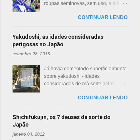
longas. As raízes são comestíveis,
roupas seminovas, sem uso, e até
dispostos em alguns bairros de
produzindo o renkon. Detalhei sobre
das que não se lembrava mais.
algumas cidades, muito visto em
flor de lotus, na postagem anterior
CONTINUAR LENDO
Roupas de crianças, em perfeito
Arashiyama, em Kyoto, inclusive nos
que você pode ler clicando >>> AQUI
estado, que não servem mais, peças
jardins do Heian Jinja. Esses baldes
, bem como muito mais informações
novas, semi novas, de pouco uso. O
com água, escritos 消火用, ou Shōka-
Yakudoshi, as idades consideradas
e imagens de uma pla...
que fazer com elas? No Japão,
yō, balde para combate a incêndios,
perigosas no Japão
deparamos com este problema: a
são utilizados para auxiliar em
setembro 28, 2015
quem doar. Existem lojas que
princípios ou focos iniciais de
compram calçados, vestuário e
incêndios, para que não se
Já havia comentado superficialmente
acessórios usados, mas nem sempre
propaguem. A colocação dos baldes
sobre yakudoshi - idades
tem interesse nas peças, além do
depende de cada associação de
consideradas de má sorte pelos
baixo preço oferecido. Doar dá uma
bairro, não sendo, portanto,
japoneses, segundo uma crença -
sensação muito melhor do que
obrigatória, e visto em pouquíssimas
CONTINUAR LENDO
nesta >>> postagem e não havia
vender a preço baixo. O Japão é um
cidades. Na minha opinião -
feito uma exclusiva sobre o assunto,
país que recicla há muitos anos e
esclarecendo bem que é apenas
até porque existem toneladas de
leva muito a sério. Em cidades como
Shichifukujin, os 7 deuses da sorte do
uma opinião, não consultei ninguém
informações pela net. No entanto, a
Nagoya, basta colocar as roupas em
Japão
do Corpo de Bombeiros - servem
pedido de um amigo da fanpage ,
sacos brancos. As roupas serão
para atender aos nossos insti...
janeiro 04, 2012
puxei um antigo rascunho do fundo
recicladas para diversos usos, como