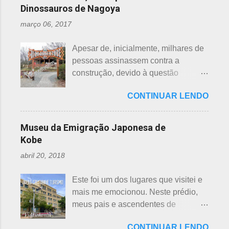
milhares de anos, além dos sempre
comemoram o sétimo dia após o
Dinossauros de Nagoya
citados chineses e japoneses. Longe
nascimento de um bebê e, assim,
março 06, 2017
de serem beisebol ou sumô os
como os cristãos realizam culto uma
esportes preferidos dos japoneses
semana após a morte e, novamente,
Apesar de, inicialmente, milhares de
atualmente, o futebol caiu no gosto
depois de 7 semanas. Não descobri
pessoas assinassem contra a
deles e é o primeiro no ranking. O
a razão, mas não é de estranhar
construção, devido à questão
beisebol caiu para o segundo lugar. A
porque há 7 deuses da sorte.
ambiental, o parque temático de
preferência ao futebol pelos
Shichifukujin (七 福神) significa "Sete
CONTINUAR LENDO
dinossauros, Dino Adventure
japoneses foi crescendo
Deuses da Sorte", fazem parte da
Nagoya, foi inaugurado em julho do
gradativamente. Algumas pesquisas
cultura, do folclore japonês e do
ano passado (2016), junto ao Odaka
de poucos anos atrás, mostravam o
Museu da Emigração Japonesa de
xintoísmo. Shichi ...
Ryokuchi, localizado em Sakyoyama,
beisebol como o esporte favorito dos
Kobe
Nagoya. A resposta dada, quanto à
japoneses e, em segundo, o futebol.
abril 20, 2018
questão ambiental, é que fora
Hoje, a preferência dos japoneses
previamente analisada, sem causar
pelo futebol ultrapassou o beisebol.
Este foi um dos lugares que visitei e
danos ou prejuízo. Dino Adventure é
Existem campos de futebol
mais me emocionou. Neste prédio,
um parque temático que contém 18
espalhados por todo o arquipélago.
meus pais e ascendentes de
réplicas de dinossauros, com sons e
Nos trens, encontramos muitos
milhares de nipo brasileiros
movimentos para aguçar ainda mais
garotos japoneses praticantes do
CONTINUAR LENDO
estiveram pela última vez no Japão,