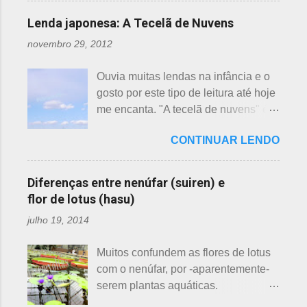
Lembrando que o clima pode
Lenda japonesa: A Tecelã de Nuvens
interferir nas previsões, antecipando
novembro 29, 2012
ou atrasando a florescência. Também
começam as confusões com a
Ouvia muitas lendas na infância e o
identificação ou com o nome das
gosto por este tipo de leitura até hoje
flores, pelas cores e algumas
me encanta. "A tecelã de nuvens" é
semelhanças. Saiba como identificar
uma das mais bonitas lendas
essas 3 belas flores, ligeiramente
CONTINUAR LENDO
japonesas e - embora muitos
parecidas: - Ameixeira - Ume 梅 A
conheçam - compartilho aos que
primeira a florescer é a ameixeira.
ainda não tiveram essa
Particularmente, dessas 3 flores,
Diferenças entre nenúfar (suiren) e
oportunidade. A tecelã de nuvens Há
gosto mais da ameixeira. O período
flor de lotus (hasu)
muito tempo atrás, na terra do sol
de florescência previsto das
julho 19, 2014
nascente, um jovem agricultor,
ameixeiras é o mês de fevereiro.
chamado Sei , estava preparando
Ameixeiras não tem caule e as flores
Muitos confundem as flores de lotus
suas terras para o plantio. Sozinho
brotam diretamente dos ramos. Cada
com o nenúfar, por -aparentemente-
no mundo e muito triste, pois a mãe,
junta no botão tem apenas uma flor e
serem plantas aquáticas.
que era tecelã, havia falecido
é relativamente espaçoso. As pétalas
Ambas, nenúfar e flor de lotus brotam
recentemente e não havia ninguém