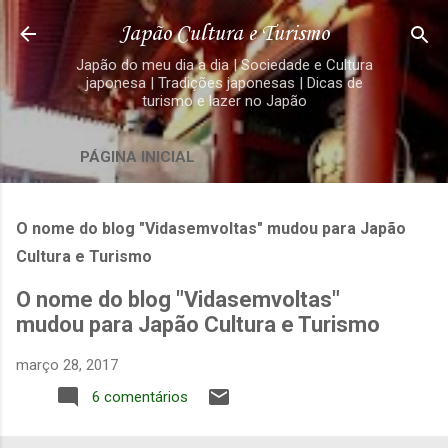
Pular para o conteúdo principal
Japão Cultura e Turismo
Japão do meu dia a dia | Sociedade e Cultura
japonesa | Tradições japonesas | Dicas de
turismo e lazer no Japão
PÁGINA INICIAL
O nome do blog "Vidasemvoltas" mudou para Japão
Cultura e Turismo
O nome do blog "Vidasemvoltas"
mudou para Japão Cultura e Turismo
março 28, 2017
6 comentários