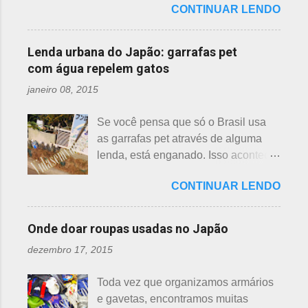
são arredondadas. - Pessegueiro -
CONTINUAR LENDO
na água, no entanto, existem
para ajudá-lo nessa tarefa. Eis que
Momo 桃 A previsão de florescimento
diferenças. Nenúfar brota na água e
estava ele semeando e, de repente,
é março, como todas as flores. As
flor de lotus no chão lodoso que,
viu uma cobra rastejando no chão.
Lenda urbana do Japão: garrafas pet
árvores do pessegueiro são mais
popularmente, dizemos brejo. Vou
Sei percebeu que a cobra deslizou
com água repelem gatos
baixas, geralmente apresen...
explicar de maneira bem objetiva,
firmemente em direção a uma moita
janeiro 08, 2015
qual a diferença entre o nenúfar -
de crisântemos, onde havia uma
suiren, em japonês - e flor de lotus -
aranha suspensa por um fio de seda
Se você pensa que só o Brasil usa
hasu, em japonês. Basta dar uma
da teia. A aranha fez Sei lembrar da
as garrafas pet através de alguma
olhada nas flores para perceber as
mãe - pequena e indefesa - e
lenda, está enganado. Isso acontece
grandes diferenças e, para isso, vou
imediatamente levou a cobra para
em vários países de primeiro mundo,
mostrar em fotos. Flor de lotus As
bem longe com seu ancinho. A
CONTINUAR LENDO
inclusive no Japão. Este assunto é
flores de lotus são grandes, que
aranha, surpresa com a bondade de
mais uma das postagens que estava
brotam de hastes compridas e em
Sei , olhou para ele. Sei nunca
em rascunho por alguns anos, desde
apenas 3 cores, branca, creme e
Onde doar roupas usadas no Japão
percebeu, pois além da aranha ser
que passei por estas casas e
rosa. F echadas lembram tulipas;
pequena, ele havia...
dezembro 17, 2015
descobri pra que serviam essas
abertas lembram o sol. Suas folhas
garrafas. O tempo passou, o assunto
largas e cor única: verde. As folhas
Toda vez que organizamos armários
acabou esquecido, até que postei
crescem para o alto, em hastes
e gavetas, encontramos muitas
sobre esses baldes de água