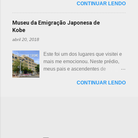
Shichifukujin (七 福神) significa "Sete
CONTINUAR LENDO
dinossauros, Dino Adventure
japoneses foi crescendo
Deuses da Sorte", fazem parte da
Nagoya, foi inaugurado em julho do
gradativamente. Algumas pesquisas
cultura, do folclore japonês e do
ano passado (2016), junto ao Odaka
de poucos anos atrás, mostravam o
Museu da Emigração Japonesa de
xintoísmo. Shichi ...
Ryokuchi, localizado em Sakyoyama,
beisebol como o esporte favorito dos
Kobe
Nagoya. A resposta dada, quanto à
japoneses e, em segundo, o futebol.
abril 20, 2018
questão ambiental, é que fora
Hoje, a preferência dos japoneses
previamente analisada, sem causar
pelo futebol ultrapassou o beisebol.
Este foi um dos lugares que visitei e
danos ou prejuízo. Dino Adventure é
Existem campos de futebol
mais me emocionou. Neste prédio,
um parque temático que contém 18
espalhados por todo o arquipélago.
meus pais e ascendentes de
réplicas de dinossauros, com sons e
Nos trens, encontramos muitos
milhares de nipo brasileiros
movimentos para aguçar ainda mais
garotos japoneses praticantes do
CONTINUAR LENDO
estiveram pela última vez no Japão,
a curiosidade. O som é obtido a partir
esporte. Não é raro encontrar
antes de partir para o Brasil. Todos
de um sensor, indicado na foto
camisetas escritas com a paixão pelo
os descendentes nipônicos deveriam
acima. Muitas réplicas são
futebol. A história do futebol e sua
visitar este museu, que fora um dia
enormemente assustadoras, como se
introdução no...
chamado de Centro de Imigração de
pode perceber nas fotos acima e
Kob e, na cidade de Kobe, Hyogo.
abaixo. Esses abaixo parecem
Inaugurado em 1928, com o nome
sorrir... Em Gujo, Gifu, já existe um
de Kokuritsu Imin Shūyōsho que
parque semelhante, porém os