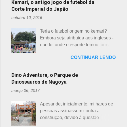
incluídas como desfavoráveis. Yaku,
Kemari, o antigo jogo de futebol da
repassar aos necessitados. A pref...
pronúncia. "Shi" significa, também,
se traduz como infortúnio ou má sorte
Corte Imperial do Japão
morte e "ku" , agonia ou tortura. 7 é
e, doshi, consoante alterada devido à
outubro 10, 2016
um número auspicioso em quase
junção da palavra toshi, que significa
todos os países do mundo, não
ano. Se procurarmos pela tradução
Teria o futebol origem no kemari?
sendo exceção no Japão. Este
da palavra Yakudoshi no Google,
Embora seja atribuída aos ingleses -
número é incluído em vários termos,
aparece a palavra climatério. Embora
que foi onde o esporte tomou forma -
por exemplo: 7 maravilhas do mundo,
não haja muita informação, encontrei
não se sabe exatamente qual é a
7 pecados mortais, 7 virtudes, 7
este significado para o climatério
CONTINUAR LENDO
origem do futebol. Muitos povos dos
mares, 7 dias da semana, 7 cores, 7
masculino: "homem no intervalo dos
antigos Egito, Grécia e Roma já
anões, etc... Budistas acreditam em 7
40 aos 41 anos". A explic...
tiveram jogos semelhantes há
reencarnações. Japoneses
Dino Adventure, o Parque de
milhares de anos, além dos sempre
comemoram o sétimo dia após o
Dinossauros de Nagoya
citados chineses e japoneses. Longe
nascimento de um bebê e, assim,
março 06, 2017
de serem beisebol ou sumô os
como os cristãos realizam culto uma
esportes preferidos dos japoneses
semana após a morte e, novamente,
Apesar de, inicialmente, milhares de
atualmente, o futebol caiu no gosto
depois de 7 semanas. Não descobri
pessoas assinassem contra a
deles e é o primeiro no ranking. O
a razão, mas não é de estranhar
construção, devido à questão
beisebol caiu para o segundo lugar. A
porque há 7 deuses da sorte.
ambiental, o parque temático de
preferência ao futebol pelos