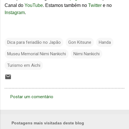
Canal do
YouTube
. Estamos também no
Twitter
e no
Instagram
.
Dica para feriadão no Japão
Gon Kitsune
Handa
Museu Memorial Niimi Nankichi
Niimi Nankichi
Turismo em Aichi
Postar um comentário
C
o
m
Postagens mais visitadas deste blog
e