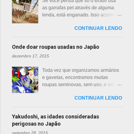
Se você pensa que só o Brasil usa
hasu, em japonês. Basta dar uma
da teia. A aranha fez Sei lembrar da
as garrafas pet através de alguma
olhada nas flores para perceber as
mãe - pequena e indefesa - e
lenda, está enganado. Isso acontece
grandes diferenças e, para isso, vou
imediatamente levou a cobra para
em vários países de primeiro mundo,
mostrar em fotos. Flor de lotus As
bem longe com seu ancinho. A
CONTINUAR LENDO
inclusive no Japão. Este assunto é
flores de lotus são grandes, que
aranha, surpresa com a bondade de
mais uma das postagens que estava
brotam de hastes compridas e em
Sei , olhou para ele. Sei nunca
em rascunho por alguns anos, desde
apenas 3 cores, branca, creme e
Onde doar roupas usadas no Japão
percebeu, pois além da aranha ser
que passei por estas casas e
rosa. F echadas lembram tulipas;
pequena, ele havia...
dezembro 17, 2015
descobri pra que serviam essas
abertas lembram o sol. Suas folhas
garrafas. O tempo passou, o assunto
largas e cor única: verde. As folhas
Toda vez que organizamos armários
acabou esquecido, até que postei
crescem para o alto, em hastes
e gavetas, encontramos muitas
sobre esses baldes de água
longas. As raízes são comestíveis,
roupas seminovas, sem uso, e até
dispostos em alguns bairros de
produzindo o renkon. Detalhei sobre
das que não se lembrava mais.
algumas cidades, muito visto em
flor de lotus, na postagem anterior
CONTINUAR LENDO
Roupas de crianças, em perfeito
Arashiyama, em Kyoto, inclusive nos
que você pode ler clicando >>> AQUI
estado, que não servem mais, peças
jardins do Heian Jinja. Esses baldes
, bem como muito mais informações
novas, semi novas, de pouco uso. O
com água, escritos 消火用, ou Shōka-
Yakudoshi, as idades consideradas
e imagens de uma pla...
que fazer com elas? No Japão,
yō, balde para combate a incêndios,
perigosas no Japão
deparamos com este problema: a
são utilizados para auxiliar em
setembro 28, 2015