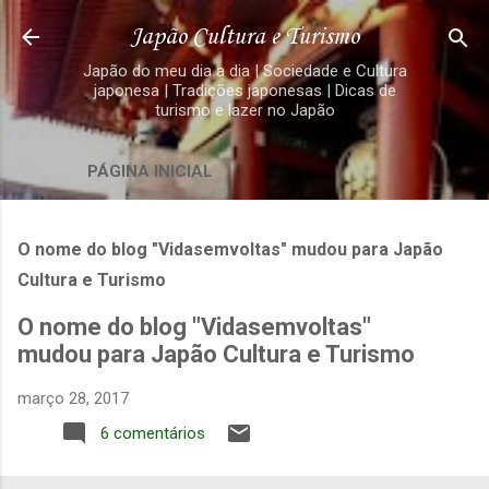
Pular para o conteúdo principal
Japão Cultura e Turismo
Japão do meu dia a dia | Sociedade e Cultura
japonesa | Tradições japonesas | Dicas de
turismo e lazer no Japão
PÁGINA INICIAL
O nome do blog "Vidasemvoltas" mudou para Japão
Cultura e Turismo
O nome do blog "Vidasemvoltas"
mudou para Japão Cultura e Turismo
março 28, 2017
6 comentários