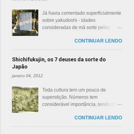
quem doar. Existem lojas que
princípios ou focos iniciais de
compram calçados, vestuário e
incêndios, para que não se
Já havia comentado superficialmente
acessórios usados, mas nem sempre
propaguem. A colocação dos baldes
sobre yakudoshi - idades
tem interesse nas peças, além do
depende de cada associação de
consideradas de má sorte pelos
baixo preço oferecido. Doar dá uma
bairro, não sendo, portanto,
japoneses, segundo uma crença -
sensação muito melhor do que
obrigatória, e visto em pouquíssimas
CONTINUAR LENDO
nesta >>> postagem e não havia
vender a preço baixo. O Japão é um
cidades. Na minha opinião -
feito uma exclusiva sobre o assunto,
país que recicla há muitos anos e
esclarecendo bem que é apenas
até porque existem toneladas de
leva muito a sério. Em cidades como
Shichifukujin, os 7 deuses da sorte do
uma opinião, não consultei ninguém
informações pela net. No entanto, a
Nagoya, basta colocar as roupas em
Japão
do Corpo de Bombeiros - servem
pedido de um amigo da fanpage ,
sacos brancos. As roupas serão
para atender aos nossos insti...
janeiro 04, 2012
puxei um antigo rascunho do fundo
recicladas para diversos usos, como
da gaveta. Yakudoshi se refere às
panos de limpeza ou enviadas aos
Toda cultura tem um pouco de
idades perigosas, antiga crença com
países pobres. Campanhas ou
superstição. Números tem
origem no período Heian. Uma
grupos de ajuda solicitando roupas
considerável importância, tendo os
superstição baseada em trocadilhos,
usadas aparecem vez ou outra em
da sorte e do azar. No Japão, os
fundamentados na pronúncia dos
redes sociais. Algumas instituições
CONTINUAR LENDO
números 4 (pronunciado " shi ") e 9
números com significados ruins. Nos
religiosas, igrejas católicas,
(pronunciado " ku ") são
tempos antigos, outras idades eram
evangélicas, espíritas, aceitam para
considerados de azar, por causa da