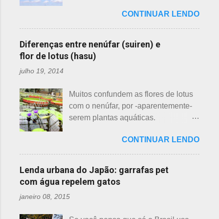
uma das mais bonitas lendas
essas 3 belas flores, ligeiramente
CONTINUAR LENDO
japonesas e - embora muitos
parecidas: - Ameixeira - Ume 梅 A
conheçam - compartilho aos que
primeira a florescer é a ameixeira.
ainda não tiveram essa
Particularmente, dessas 3 flores,
Diferenças entre nenúfar (suiren) e
oportunidade. A tecelã de nuvens Há
gosto mais da ameixeira. O período
flor de lotus (hasu)
muito tempo atrás, na terra do sol
de florescência previsto das
julho 19, 2014
nascente, um jovem agricultor,
ameixeiras é o mês de fevereiro.
chamado Sei , estava preparando
Ameixeiras não tem caule e as flores
Muitos confundem as flores de lotus
suas terras para o plantio. Sozinho
brotam diretamente dos ramos. Cada
com o nenúfar, por -aparentemente-
no mundo e muito triste, pois a mãe,
junta no botão tem apenas uma flor e
serem plantas aquáticas.
que era tecelã, havia falecido
é relativamente espaçoso. As pétalas
Ambas, nenúfar e flor de lotus brotam
recentemente e não havia ninguém
são arredondadas. - Pessegueiro -
CONTINUAR LENDO
na água, no entanto, existem
para ajudá-lo nessa tarefa. Eis que
Momo 桃 A previsão de florescimento
diferenças. Nenúfar brota na água e
estava ele semeando e, de repente,
é março, como todas as flores. As
flor de lotus no chão lodoso que,
viu uma cobra rastejando no chão.
Lenda urbana do Japão: garrafas pet
árvores do pessegueiro são mais
popularmente, dizemos brejo. Vou
Sei percebeu que a cobra deslizou
com água repelem gatos
baixas, geralmente apresen...
explicar de maneira bem objetiva,
firmemente em direção a uma moita
janeiro 08, 2015
qual a diferença entre o nenúfar -
de crisântemos, onde havia uma
suiren, em japonês - e flor de lotus -
aranha suspensa por um fio de seda