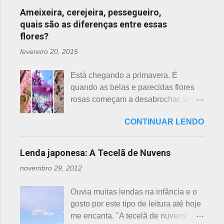
n
Ameixeira, cerejeira, pessegueiro,
quais são as diferenças entre essas
t
flores?
á
r
fevereiro 20, 2015
i
Está chegando a primavera. É
o
quando as belas e parecidas flores
s
rosas começam a desabrochar, uma
atrás da outra, a primeira em
CONTINUAR LENDO
fevereiro, a segunda em março e, no
final de março até abril, as cerejeiras.
Lembrando que o clima pode
Lenda japonesa: A Tecelã de Nuvens
interferir nas previsões, antecipando
novembro 29, 2012
ou atrasando a florescência. Também
começam as confusões com a
Ouvia muitas lendas na infância e o
identificação ou com o nome das
gosto por este tipo de leitura até hoje
flores, pelas cores e algumas
me encanta. "A tecelã de nuvens" é
semelhanças. Saiba como identificar