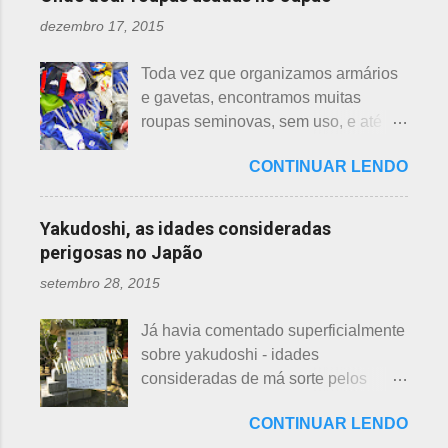
que passei por estas casas e
rosa. F echadas lembram tulipas;
pequena, ele havia...
dezembro 17, 2015
descobri pra que serviam essas
abertas lembram o sol. Suas folhas
garrafas. O tempo passou, o assunto
largas e cor única: verde. As folhas
Toda vez que organizamos armários
acabou esquecido, até que postei
crescem para o alto, em hastes
e gavetas, encontramos muitas
sobre esses baldes de água
longas. As raízes são comestíveis,
roupas seminovas, sem uso, e até
dispostos em alguns bairros de
produzindo o renkon. Detalhei sobre
das que não se lembrava mais.
algumas cidades, muito visto em
flor de lotus, na postagem anterior
CONTINUAR LENDO
Roupas de crianças, em perfeito
Arashiyama, em Kyoto, inclusive nos
que você pode ler clicando >>> AQUI
estado, que não servem mais, peças
jardins do Heian Jinja. Esses baldes
, bem como muito mais informações
novas, semi novas, de pouco uso. O
com água, escritos 消火用, ou Shōka-
Yakudoshi, as idades consideradas
e imagens de uma pla...
que fazer com elas? No Japão,
yō, balde para combate a incêndios,
perigosas no Japão
deparamos com este problema: a
são utilizados para auxiliar em
setembro 28, 2015
quem doar. Existem lojas que
princípios ou focos iniciais de
compram calçados, vestuário e
incêndios, para que não se
Já havia comentado superficialmente
acessórios usados, mas nem sempre
propaguem. A colocação dos baldes
sobre yakudoshi - idades
tem interesse nas peças, além do
depende de cada associação de
consideradas de má sorte pelos
baixo preço oferecido. Doar dá uma
bairro, não sendo, portanto,
japoneses, segundo uma crença -
sensação muito melhor do que
obrigatória, e visto em pouquíssimas
CONTINUAR LENDO
nesta >>> postagem e não havia
vender a preço baixo. O Japão é um
cidades. Na minha opinião -