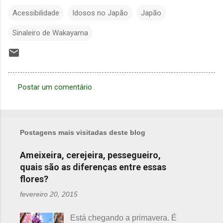
Acessibilidade
Idosos no Japão
Japão
Sinaleiro de Wakayama
Postar um comentário
C
o
m
Postagens mais visitadas deste blog
e
n
Ameixeira, cerejeira, pessegueiro,
quais são as diferenças entre essas
t
flores?
á
r
fevereiro 20, 2015
i
Está chegando a primavera. É
o