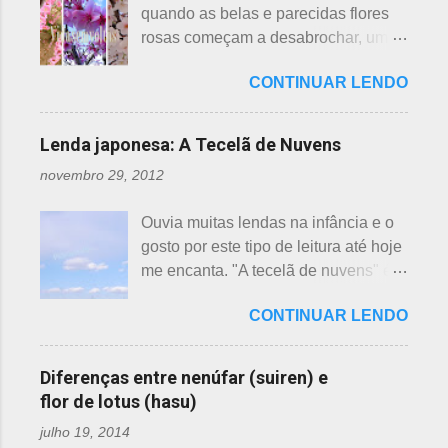
quando as belas e parecidas flores
s
rosas começam a desabrochar, uma
atrás da outra, a primeira em
CONTINUAR LENDO
fevereiro, a segunda em março e, no
final de março até abril, as cerejeiras.
Lembrando que o clima pode
Lenda japonesa: A Tecelã de Nuvens
interferir nas previsões, antecipando
novembro 29, 2012
ou atrasando a florescência. Também
começam as confusões com a
Ouvia muitas lendas na infância e o
identificação ou com o nome das
gosto por este tipo de leitura até hoje
flores, pelas cores e algumas
me encanta. "A tecelã de nuvens" é
semelhanças. Saiba como identificar
uma das mais bonitas lendas
essas 3 belas flores, ligeiramente
CONTINUAR LENDO
japonesas e - embora muitos
parecidas: - Ameixeira - Ume 梅 A
conheçam - compartilho aos que
primeira a florescer é a ameixeira.
ainda não tiveram essa
Particularmente, dessas 3 flores,
Diferenças entre nenúfar (suiren) e
oportunidade. A tecelã de nuvens Há
gosto mais da ameixeira. O período
flor de lotus (hasu)
muito tempo atrás, na terra do sol
de florescência previsto das
julho 19, 2014
nascente, um jovem agricultor,
ameixeiras é o mês de fevereiro.