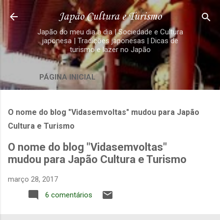
Pular para o conteúdo principal
Japão Cultura e Turismo
Japão do meu dia a dia | Sociedade e Cultura
japonesa | Tradições japonesas | Dicas de
turismo e lazer no Japão
PÁGINA INICIAL
O nome do blog "Vidasemvoltas" mudou para Japão
Cultura e Turismo
O nome do blog "Vidasemvoltas"
mudou para Japão Cultura e Turismo
março 28, 2017
6 comentários