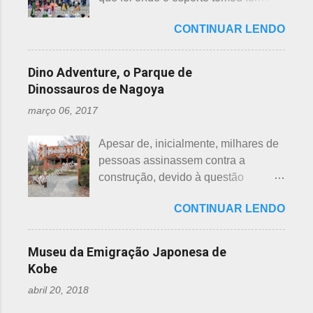
por exemplo: 7 maravilhas do mundo,
não haja muita informação, encontrei
não se sabe exatamente qual é a
7 pecados mortais, 7 virtudes, 7
este significado para o climatério
CONTINUAR LENDO
origem do futebol. Muitos povos dos
mares, 7 dias da semana, 7 cores, 7
masculino: "homem no intervalo dos
antigos Egito, Grécia e Roma já
anões, etc... Budistas acreditam em 7
40 aos 41 anos". A explic...
tiveram jogos semelhantes há
reencarnações. Japoneses
Dino Adventure, o Parque de
milhares de anos, além dos sempre
comemoram o sétimo dia após o
Dinossauros de Nagoya
citados chineses e japoneses. Longe
nascimento de um bebê e, assim,
março 06, 2017
de serem beisebol ou sumô os
como os cristãos realizam culto uma
esportes preferidos dos japoneses
semana após a morte e, novamente,
Apesar de, inicialmente, milhares de
atualmente, o futebol caiu no gosto
depois de 7 semanas. Não descobri
pessoas assinassem contra a
deles e é o primeiro no ranking. O
a razão, mas não é de estranhar
construção, devido à questão
beisebol caiu para o segundo lugar. A
porque há 7 deuses da sorte.
ambiental, o parque temático de
preferência ao futebol pelos
Shichifukujin (七 福神) significa "Sete
CONTINUAR LENDO
dinossauros, Dino Adventure
japoneses foi crescendo
Deuses da Sorte", fazem parte da
Nagoya, foi inaugurado em julho do
gradativamente. Algumas pesquisas
cultura, do folclore japonês e do
ano passado (2016), junto ao Odaka
de poucos anos atrás, mostravam o
Museu da Emigração Japonesa de
xintoísmo. Shichi ...
Ryokuchi, localizado em Sakyoyama,
beisebol como o esporte favorito dos
Kobe
Nagoya. A resposta dada, quanto à
japoneses e, em segundo, o futebol.
abril 20, 2018
questão ambiental, é que fora
Hoje, a preferência dos japoneses
previamente analisada, sem causar