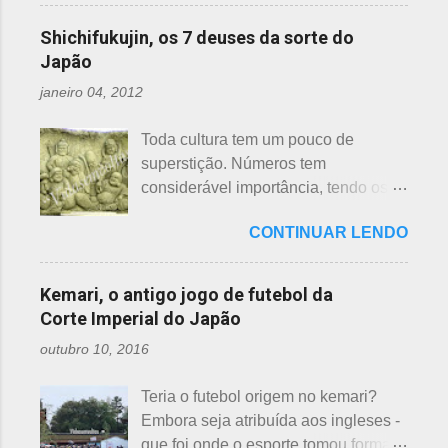
feito uma exclusiva sobre o assunto,
país que recicla há muitos anos e
esclarecendo bem que é apenas
até porque existem toneladas de
leva muito a sério. Em cidades como
Shichifukujin, os 7 deuses da sorte do
uma opinião, não consultei ninguém
informações pela net. No entanto, a
Nagoya, basta colocar as roupas em
Japão
do Corpo de Bombeiros - servem
pedido de um amigo da fanpage ,
sacos brancos. As roupas serão
para atender aos nossos insti...
janeiro 04, 2012
puxei um antigo rascunho do fundo
recicladas para diversos usos, como
da gaveta. Yakudoshi se refere às
panos de limpeza ou enviadas aos
Toda cultura tem um pouco de
idades perigosas, antiga crença com
países pobres. Campanhas ou
superstição. Números tem
origem no período Heian. Uma
grupos de ajuda solicitando roupas
considerável importância, tendo os
superstição baseada em trocadilhos,
usadas aparecem vez ou outra em
da sorte e do azar. No Japão, os
fundamentados na pronúncia dos
redes sociais. Algumas instituições
CONTINUAR LENDO
números 4 (pronunciado " shi ") e 9
números com significados ruins. Nos
religiosas, igrejas católicas,
(pronunciado " ku ") são
tempos antigos, outras idades eram
evangélicas, espíritas, aceitam para
considerados de azar, por causa da
incluídas como desfavoráveis. Yaku,
Kemari, o antigo jogo de futebol da
repassar aos necessitados. A pref...
pronúncia. "Shi" significa, também,
se traduz como infortúnio ou má sorte
Corte Imperial do Japão
morte e "ku" , agonia ou tortura. 7 é
e, doshi, consoante alterada devido à
outubro 10, 2016
um número auspicioso em quase
junção da palavra toshi, que significa
todos os países do mundo, não
ano. Se procurarmos pela tradução
Teria o futebol origem no kemari?
sendo exceção no Japão. Este
da palavra Yakudoshi no Google,
Embora seja atribuída aos ingleses -
número é incluído em vários termos,
aparece a palavra climatério. Embora
que foi onde o esporte tomou forma -