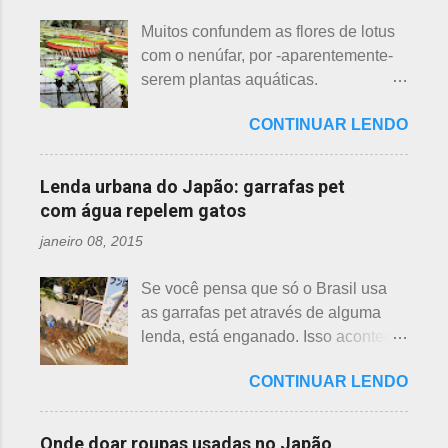
chamado Sei , estava preparando
Ameixeiras não tem caule e as flores
Muitos confundem as flores de lotus
suas terras para o plantio. Sozinho
brotam diretamente dos ramos. Cada
com o nenúfar, por -aparentemente-
no mundo e muito triste, pois a mãe,
junta no botão tem apenas uma flor e
serem plantas aquáticas.
que era tecelã, havia falecido
é relativamente espaçoso. As pétalas
Ambas, nenúfar e flor de lotus brotam
recentemente e não havia ninguém
são arredondadas. - Pessegueiro -
CONTINUAR LENDO
na água, no entanto, existem
para ajudá-lo nessa tarefa. Eis que
Momo 桃 A previsão de florescimento
diferenças. Nenúfar brota na água e
estava ele semeando e, de repente,
é março, como todas as flores. As
flor de lotus no chão lodoso que,
viu uma cobra rastejando no chão.
Lenda urbana do Japão: garrafas pet
árvores do pessegueiro são mais
popularmente, dizemos brejo. Vou
Sei percebeu que a cobra deslizou
com água repelem gatos
baixas, geralmente apresen...
explicar de maneira bem objetiva,
firmemente em direção a uma moita
janeiro 08, 2015
qual a diferença entre o nenúfar -
de crisântemos, onde havia uma
suiren, em japonês - e flor de lotus -
aranha suspensa por um fio de seda
Se você pensa que só o Brasil usa
hasu, em japonês. Basta dar uma
da teia. A aranha fez Sei lembrar da
as garrafas pet através de alguma
olhada nas flores para perceber as
mãe - pequena e indefesa - e
lenda, está enganado. Isso acontece
grandes diferenças e, para isso, vou
imediatamente levou a cobra para
em vários países de primeiro mundo,
mostrar em fotos. Flor de lotus As
bem longe com seu ancinho. A
CONTINUAR LENDO
inclusive no Japão. Este assunto é
flores de lotus são grandes, que
aranha, surpresa com a bondade de
mais uma das postagens que estava
brotam de hastes compridas e em
Sei , olhou para ele. Sei nunca
em rascunho por alguns anos, desde
apenas 3 cores, branca, creme e
Onde doar roupas usadas no Japão
percebeu, pois além da aranha ser