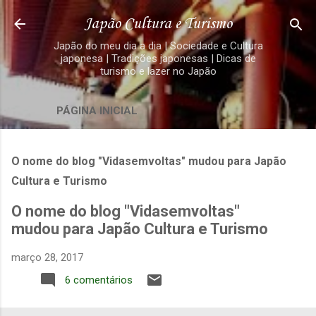
Pular para o conteúdo principal
Japão Cultura e Turismo
Japão do meu dia a dia | Sociedade e Cultura
japonesa | Tradições japonesas | Dicas de
turismo e lazer no Japão
PÁGINA INICIAL
O nome do blog "Vidasemvoltas" mudou para Japão
Cultura e Turismo
O nome do blog "Vidasemvoltas"
mudou para Japão Cultura e Turismo
março 28, 2017
6 comentários