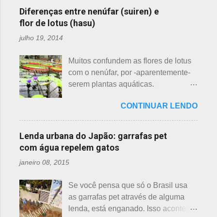
ainda não tiveram essa
Particularmente, dessas 3 flores,
Diferenças entre nenúfar (suiren) e
oportunidade. A tecelã de nuvens Há
gosto mais da ameixeira. O período
flor de lotus (hasu)
muito tempo atrás, na terra do sol
de florescência previsto das
julho 19, 2014
nascente, um jovem agricultor,
ameixeiras é o mês de fevereiro.
chamado Sei , estava preparando
Ameixeiras não tem caule e as flores
Muitos confundem as flores de lotus
suas terras para o plantio. Sozinho
brotam diretamente dos ramos. Cada
com o nenúfar, por -aparentemente-
no mundo e muito triste, pois a mãe,
junta no botão tem apenas uma flor e
serem plantas aquáticas.
que era tecelã, havia falecido
é relativamente espaçoso. As pétalas
Ambas, nenúfar e flor de lotus brotam
recentemente e não havia ninguém
são arredondadas. - Pessegueiro -
CONTINUAR LENDO
na água, no entanto, existem
para ajudá-lo nessa tarefa. Eis que
Momo 桃 A previsão de florescimento
diferenças. Nenúfar brota na água e
estava ele semeando e, de repente,
é março, como todas as flores. As
flor de lotus no chão lodoso que,
viu uma cobra rastejando no chão.
Lenda urbana do Japão: garrafas pet
árvores do pessegueiro são mais
popularmente, dizemos brejo. Vou
Sei percebeu que a cobra deslizou
com água repelem gatos
baixas, geralmente apresen...
explicar de maneira bem objetiva,
firmemente em direção a uma moita
janeiro 08, 2015
qual a diferença entre o nenúfar -
de crisântemos, onde havia uma
suiren, em japonês - e flor de lotus -
aranha suspensa por um fio de seda
Se você pensa que só o Brasil usa
hasu, em japonês. Basta dar uma
da teia. A aranha fez Sei lembrar da
as garrafas pet através de alguma
olhada nas flores para perceber as
mãe - pequena e indefesa - e
lenda, está enganado. Isso acontece
grandes diferenças e, para isso, vou
imediatamente levou a cobra para