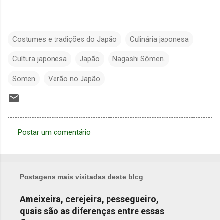
Costumes e tradições do Japão
Culinária japonesa
Cultura japonesa
Japão
Nagashi Sōmen.
Somen
Verão no Japão
Postar um comentário
C
o
m
Postagens mais visitadas deste blog
e
n
Ameixeira, cerejeira, pessegueiro,
quais são as diferenças entre essas
t