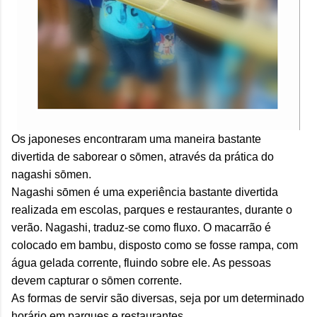
Os japoneses encontraram
uma maneira bastante
divertida de saborear o s
ō
men, através da prática do
nagashi s
ō
men.
Nagashi sōmen é uma experiência bastante divertida
realizada em escolas, parques e restaurantes, durante o
verão.
Nagashi, traduz-se como fluxo.
O macarrão é
colocado em bambu, disposto como se fosse rampa, com
água gelada corrente, fluindo sobre ele. As pessoas
devem capturar o
s
ō
men corrente
.
As formas de servir são diversas, seja por um determinado
horário em parques e restaurantes
.