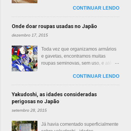
em vários países de primeiro mundo,
mostrar em fotos. Flor de lotus As
bem longe com seu ancinho. A
CONTINUAR LENDO
inclusive no Japão. Este assunto é
flores de lotus são grandes, que
aranha, surpresa com a bondade de
mais uma das postagens que estava
brotam de hastes compridas e em
Sei , olhou para ele. Sei nunca
em rascunho por alguns anos, desde
apenas 3 cores, branca, creme e
Onde doar roupas usadas no Japão
percebeu, pois além da aranha ser
que passei por estas casas e
rosa. F echadas lembram tulipas;
pequena, ele havia...
dezembro 17, 2015
descobri pra que serviam essas
abertas lembram o sol. Suas folhas
garrafas. O tempo passou, o assunto
largas e cor única: verde. As folhas
Toda vez que organizamos armários
acabou esquecido, até que postei
crescem para o alto, em hastes
e gavetas, encontramos muitas
sobre esses baldes de água
longas. As raízes são comestíveis,
roupas seminovas, sem uso, e até
dispostos em alguns bairros de
produzindo o renkon. Detalhei sobre
das que não se lembrava mais.
algumas cidades, muito visto em
flor de lotus, na postagem anterior
CONTINUAR LENDO
Roupas de crianças, em perfeito
Arashiyama, em Kyoto, inclusive nos
que você pode ler clicando >>> AQUI
estado, que não servem mais, peças
jardins do Heian Jinja. Esses baldes
, bem como muito mais informações
novas, semi novas, de pouco uso. O
com água, escritos 消火用, ou Shōka-
Yakudoshi, as idades consideradas
e imagens de uma pla...
que fazer com elas? No Japão,
yō, balde para combate a incêndios,
perigosas no Japão
deparamos com este problema: a
são utilizados para auxiliar em
setembro 28, 2015
quem doar. Existem lojas que
princípios ou focos iniciais de
compram calçados, vestuário e
incêndios, para que não se
Já havia comentado superficialmente
acessórios usados, mas nem sempre
propaguem. A colocação dos baldes