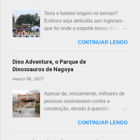
um número auspicioso em quase
junção da palavra toshi, que significa
todos os países do mundo, não
ano. Se procurarmos pela tradução
Teria o futebol origem no kemari?
sendo exceção no Japão. Este
da palavra Yakudoshi no Google,
Embora seja atribuída aos ingleses -
número é incluído em vários termos,
aparece a palavra climatério. Embora
que foi onde o esporte tomou forma -
por exemplo: 7 maravilhas do mundo,
não haja muita informação, encontrei
não se sabe exatamente qual é a
7 pecados mortais, 7 virtudes, 7
este significado para o climatério
CONTINUAR LENDO
origem do futebol. Muitos povos dos
mares, 7 dias da semana, 7 cores, 7
masculino: "homem no intervalo dos
antigos Egito, Grécia e Roma já
anões, etc... Budistas acreditam em 7
40 aos 41 anos". A explic...
tiveram jogos semelhantes há
reencarnações. Japoneses
Dino Adventure, o Parque de
milhares de anos, além dos sempre
comemoram o sétimo dia após o
Dinossauros de Nagoya
citados chineses e japoneses. Longe
nascimento de um bebê e, assim,
março 06, 2017
de serem beisebol ou sumô os
como os cristãos realizam culto uma
esportes preferidos dos japoneses
semana após a morte e, novamente,
Apesar de, inicialmente, milhares de
atualmente, o futebol caiu no gosto
depois de 7 semanas. Não descobri
pessoas assinassem contra a
deles e é o primeiro no ranking. O
a razão, mas não é de estranhar
construção, devido à questão
beisebol caiu para o segundo lugar. A
porque há 7 deuses da sorte.
ambiental, o parque temático de
preferência ao futebol pelos
Shichifukujin (七 福神) significa "Sete
CONTINUAR LENDO
dinossauros, Dino Adventure
japoneses foi crescendo
Deuses da Sorte", fazem parte da
Nagoya, foi inaugurado em julho do
gradativamente. Algumas pesquisas
cultura, do folclore japonês e do
ano passado (2016), junto ao Odaka