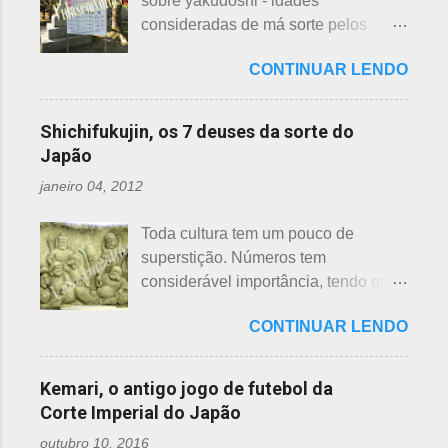
sobre yakudoshi - idades
tem interesse nas peças, além do
depende de cada associação de
consideradas de má sorte pelos
baixo preço oferecido. Doar dá uma
bairro, não sendo, portanto,
japoneses, segundo uma crença -
sensação muito melhor do que
obrigatória, e visto em pouquíssimas
CONTINUAR LENDO
nesta >>> postagem e não havia
vender a preço baixo. O Japão é um
cidades. Na minha opinião -
feito uma exclusiva sobre o assunto,
país que recicla há muitos anos e
esclarecendo bem que é apenas
até porque existem toneladas de
leva muito a sério. Em cidades como
Shichifukujin, os 7 deuses da sorte do
uma opinião, não consultei ninguém
informações pela net. No entanto, a
Nagoya, basta colocar as roupas em
Japão
do Corpo de Bombeiros - servem
pedido de um amigo da fanpage ,
sacos brancos. As roupas serão
para atender aos nossos insti...
janeiro 04, 2012
puxei um antigo rascunho do fundo
recicladas para diversos usos, como
da gaveta. Yakudoshi se refere às
panos de limpeza ou enviadas aos
Toda cultura tem um pouco de
idades perigosas, antiga crença com
países pobres. Campanhas ou
superstição. Números tem
origem no período Heian. Uma
grupos de ajuda solicitando roupas
considerável importância, tendo os
superstição baseada em trocadilhos,
usadas aparecem vez ou outra em
da sorte e do azar. No Japão, os
fundamentados na pronúncia dos
redes sociais. Algumas instituições
CONTINUAR LENDO
números 4 (pronunciado " shi ") e 9
números com significados ruins. Nos
religiosas, igrejas católicas,
(pronunciado " ku ") são
tempos antigos, outras idades eram
evangélicas, espíritas, aceitam para
considerados de azar, por causa da
incluídas como desfavoráveis. Yaku,
Kemari, o antigo jogo de futebol da
repassar aos necessitados. A pref...
pronúncia. "Shi" significa, também,
se traduz como infortúnio ou má sorte
Corte Imperial do Japão
morte e "ku" , agonia ou tortura. 7 é
e, doshi, consoante alterada devido à
outubro 10, 2016