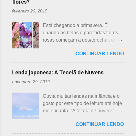
flores?
á
r
fevereiro 20, 2015
i
Está chegando a primavera. É
o
quando as belas e parecidas flores
s
rosas começam a desabrochar, uma
atrás da outra, a primeira em
CONTINUAR LENDO
fevereiro, a segunda em março e, no
final de março até abril, as cerejeiras.
Lembrando que o clima pode
Lenda japonesa: A Tecelã de Nuvens
interferir nas previsões, antecipando
novembro 29, 2012
ou atrasando a florescência. Também
começam as confusões com a
Ouvia muitas lendas na infância e o
identificação ou com o nome das
gosto por este tipo de leitura até hoje
flores, pelas cores e algumas
me encanta. "A tecelã de nuvens" é
semelhanças. Saiba como identificar
uma das mais bonitas lendas
essas 3 belas flores, ligeiramente
CONTINUAR LENDO
japonesas e - embora muitos
parecidas: - Ameixeira - Ume 梅 A
conheçam - compartilho aos que
primeira a florescer é a ameixeira.