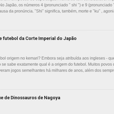
 No Japão, os números 4 (pronunciado " shi ") e 9 (pronunciado 
causa da pronúncia. "Shi" significa, também, morte e "ku" , agon
 em quase todos os países do mundo, não sendo exceção no J
m vários termos, por exemplo: 7 maravilhas do mundo, 7 pecados 
ias da semana, 7 cores, 7 anões, etc... Budistas acreditam em
o sétimo dia após o nascimento de um bebê e, assim, como os 
e futebol da Corte Imperial do Japão
 após a morte e, novamente, depois de 7 semanas. Não desco
porque há 7 deuses da sorte. Shichifukujin (七 福神) significa "S
 da cultura, do folclore japonês e do xintoísmo. Shichi ...
tebol origem no kemari? Embora seja atribuída aos ingleses - qu
o se sabe exatamente qual é a origem do futebol. Muitos povos 
veram jogos semelhantes há milhares de anos, além dos sempr
 Longe de serem beisebol ou sumô os esportes preferidos dos 
iu no gosto deles e é o primeiro no ranking. O beisebol caiu par
a ao futebol pelos japoneses foi crescendo gradativamente. A
, mostravam o beisebol como o esporte favorito dos japoneses e
ue de Dinossauros de Nagoya
eferência dos japoneses pelo futebol ultrapassou o beisebol. E
 por todo o arquipélago. Nos trens, encontramos muitos garoto
ão é raro encontrar camisetas escritas com a paixão pelo futebol