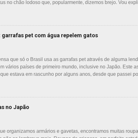
lotus no chão lodoso que, popularmente, dizemos brejo. Vou exp
ual a diferença entre o nenúfar - suiren, em japonês - e flor de 
uma olhada nas flores para perceber as grandes diferenças e, p
r de lotus As flores de lotus são grandes, que brotam de haste
nca, creme e rosa. F echadas lembram tulipas; abertas lembram 
 garrafas pet com água repelem gatos
 verde. As folhas crescem para o alto, em hastes longas. As raíz
 o renkon. Detalhei sobre flor de lotus, na postagem anterior q
 bem como muito mais informações e imagens de uma pla...
nsa que só o Brasil usa as garrafas pet através de alguma lend
m vários países de primeiro mundo, inclusive no Japão. Este 
que estava em rascunho por alguns anos, desde que passei por
rviam essas garrafas. O tempo passou, o assunto acabou esque
es de água dispostos em alguns bairros de algumas cidades, m
inclusive nos jardins do Heian Jinja. Esses baldes com água,
combate a incêndios, são utilizados para auxiliar em princípios 
as no Japão
 para que não se propaguem. A colocação dos baldes depende
o sendo, portanto, obrigatória, e visto em pouquíssimas cidades
do bem que é apenas uma opinião, não consultei ninguém do 
ue organizamos armários e gavetas, encontramos muitas roupa
a atender aos nossos insti...