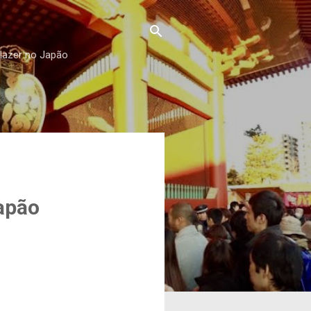
 lazer no Japão
apão