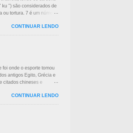
" ku ") são considerados de
ia ou tortura. 7 é um número
apão. Este número é
CONTINUAR LENDO
mortais, 7 virtudes, 7
 7 reencarnações. Japoneses
cristãos realizam culto
bri a razão, mas não é de
ete Deuses da Sorte",
e foi onde o esporte tomou
dos antigos Egito, Grécia e
e citados chineses e
japoneses atualmente, o
CONTINUAR LENDO
a o segundo lugar. A
lgumas pesquisas de poucos
, em segundo, o futebol.
xistem campos de futebol
s japoneses praticantes do
. A história do futebol e sua