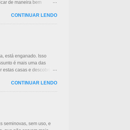
licar de maneira bem
lotus - hasu, em japonês.
CONTINUAR LENDO
ara isso, vou mostrar em
s compridas e em apenas 3
o sol. Suas folhas largas e
es são comestíveis,
ue você pode ler clicando
a, está enganado. Isso
assunto é mais uma das
 estas casas e descobri
cido, até que postei sobre
CONTINUAR LENDO
uito visto em Arashiyama,
 escritos 消火用, ou Shōka-yō,
ou focos iniciais de
 de cada associação de
. Na minha opinião -
Corpo de Bombeiros -
s seminovas, sem uso, e