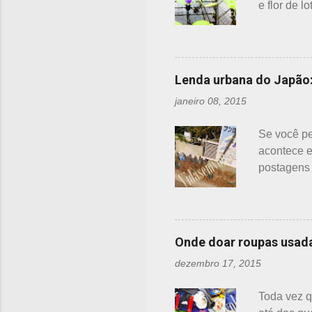
e flor de 
objetiva, q
Basta dar 
fotos. Flo
cores, bra
Lenda urbana do Japão:
cor única:
janeiro 08, 2015
produzindo
>>> AQUI ,
Se você pe
acontece e
postagens 
pra que se
esses bald
em Kyoto, 
balde para 
Onde doar roupas usad
incêndios,
dezembro 17, 2015
bairro, nã
esclarecen
Toda vez q
servem par