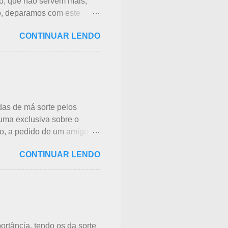
do, que não servem mais,
o, deparamos com este
e acessórios usados, mas
CONTINUAR LENDO
ar dá uma sensação muito
itos anos e leva muito a
os. As roupas serão
 países pobres. Campanhas
redes sociais. Algumas
ara repassar aos
das de má sorte pelos
uma exclusiva sobre o
to, a pedido de um amigo
refere às idades perigosas,
CONTINUAR LENDO
 trocadilhos,
pos antigos, outras idades
 sorte e, doshi, consoante
rmos pela tradução da
aja muita informação,
lo dos 40 aos 41 anos". A
rtância, tendo os da sorte