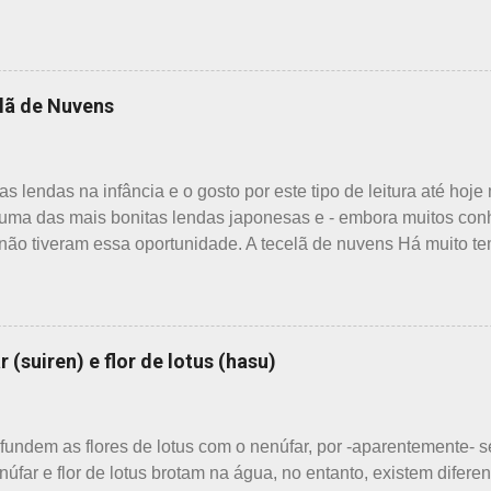
ia. Também começam as confusões com a identificação ou com 
gumas semelhanças. Saiba como identificar essas 3 belas flores,
- Ume 梅 A primeira a florescer é a ameixeira. Particularmente, 
ra. O período de florescência previsto das ameixeiras é o mês 
lã de Nuvens
e as flores brotam diretamente dos ramos. Cada junta no botão 
nte espaçoso. As pétalas são arredondadas. - Pessegueiro - 
nto é março, como todas as flores. As árvores do pessegueiro s
s lendas na infância e o gosto por este tipo de leitura até hoje
uma das mais bonitas lendas japonesas e - embora muitos con
não tiveram essa oportunidade. A tecelã de nuvens Há muito tem
um jovem agricultor, chamado Sei , estava preparando suas terr
 muito triste, pois a mãe, que era tecelã, havia falecido rece
-lo nessa tarefa. Eis que estava ele semeando e, de repente, v
percebeu que a cobra deslizou firmemente em direção a uma mo
 (suiren) e flor de lotus (hasu)
aranha suspensa por um fio de seda da teia. A aranha fez Sei 
 e imediatamente levou a cobra para bem longe com seu ancinh
 Sei , olhou para ele. Sei nunca percebeu, pois além da aranha
fundem as flores de lotus com o nenúfar, por -aparentemente- s
úfar e flor de lotus brotam na água, no entanto, existem difere