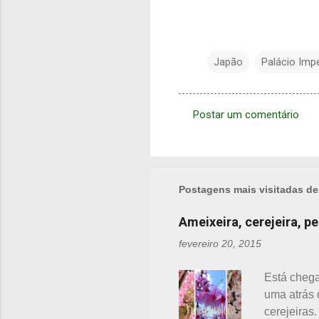
Japão
Palácio Impe
Postar um comentário
C
o
m
e
Postagens mais visitadas de
n
Ameixeira, cerejeira, p
t
fevereiro 20, 2015
á
r
Está chega
i
uma atrás 
o
cerejeiras