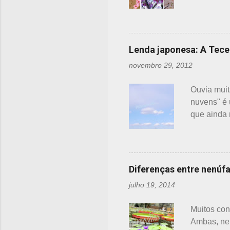
s
florescênc
cores e al
Ameixeira 
da ameixei
Lenda japonesa: A Tece
tem caule 
novembro 29, 2012
relativame
florescime
Ouvia muita
apresen...
nuvens" é 
que ainda 
nascente, 
no mundo e
para ajudá
chão. Sei 
Diferenças entre nenúfar
havia uma 
julho 19, 2014
indefesa -
bondade de
Muitos con
Ambas, nen