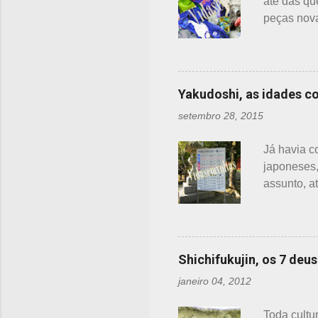
até das qu
peças nova
problema: 
nem sempre
melhor do 
sério. Em 
Yakudoshi, as idades c
recicladas
setembro 28, 2015
ou grupos 
instituiçõe
Já havia c
necessitado
japoneses,
assunto, a
da fanpage
antiga cre
fundamenta
eram inclu
Shichifukujin, os 7 deu
alterada d
janeiro 04, 2012
palavra Ya
encontrei 
Toda cultu