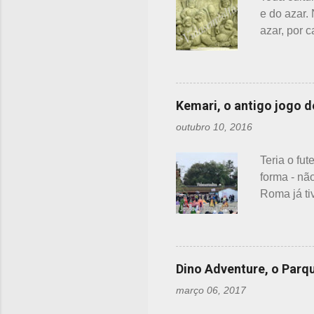
explic...
e do azar.
azar, por 
auspicioso
incluído e
mares, 7 d
comemoram 
Kemari, o antigo jogo d
uma semana
outubro 10, 2016
estranhar 
fazem parte
Teria o fu
forma - nã
Roma já ti
japoneses.
futebol ca
preferênci
anos atrás
Dino Adventure, o Parq
Hoje, a pr
março 06, 2017
espalhados
esporte. N