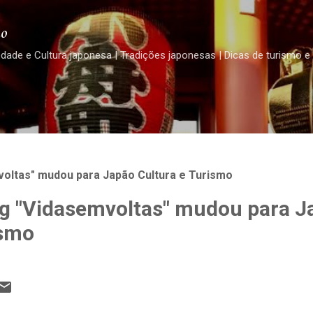
Pular para o conteúdo principal
o
edade e Cultura japonesa | Tradições japonesas | Dicas de turismo e
oltas" mudou para Japão Cultura e Turismo
g "Vidasemvoltas" mudou para J
ismo