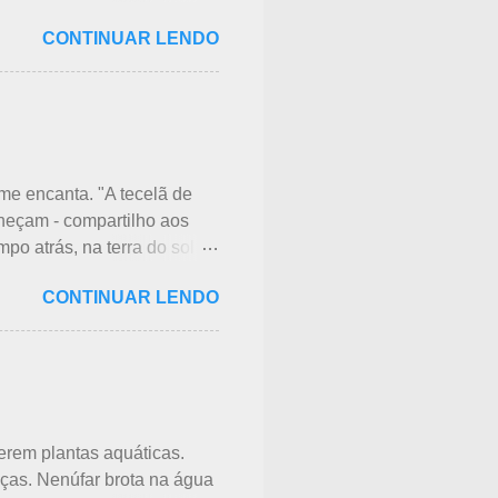
o nome das flores, pelas
CONTINUAR LENDO
 ligeiramente parecidas: -
dessas 3 flores, gosto mais
de fevereiro. Ameixeiras não
tem apenas uma flor e é
Momo 桃 A previsão de
ão mais baixas, geralmente
 me encanta. "A tecelã de
heçam - compartilho aos
po atrás, na terra do sol
as para o plantio. Sozinho
CONTINUAR LENDO
ntemente e não havia ninguém
iu uma cobra rastejando no
ita de crisântemos, onde
lembrar da mãe - pequena e
o. A aranha, surpresa com a
 ser pequena, ele havia...
erem plantas aquáticas.
nças. Nenúfar brota na água