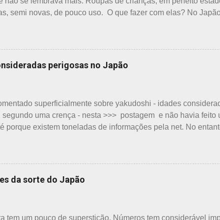
e não se lembrava mais. Roupas de crianças, em perfeito esta
s, semi novas, de pouco uso. O que fazer com elas? No Japã
a quem doar. Existem lojas que compram calçados, vestuário 
 tem interesse nas peças, além do baixo preço oferecido. Do
que vender a preço baixo. O Japão é um país que recicla há mu
cidades como Nagoya, basta colocar as roupas em sacos branc
onsideradas perigosas no Japão
 para diversos usos, como panos de limpeza ou enviadas aos
de ajuda solicitando roupas usadas aparecem vez ou outra em 
s religiosas, igrejas católicas, evangélicas, espíritas, aceitam p
omentado superficialmente sobre yakudoshi - idades considera
s. A pref...
 segundo uma crença - nesta >>> postagem e não havia feito 
té porque existem toneladas de informações pela net. No entan
 , puxei um antigo rascunho do fundo da gaveta. Yakudoshi se 
nça com origem no período Heian. Uma superstição baseada em
dos na pronúncia dos números com significados ruins. Nos tem
ídas como desfavoráveis. Yaku, se traduz como infortúnio ou má
ses da sorte do Japão
evido à junção da palavra toshi, que significa ano. Se procura
kudoshi no Google, aparece a palavra climatério. Embora não h
este significado para o climatério masculino: "homem no interva
ra tem um pouco de superstição. Números tem considerável impo