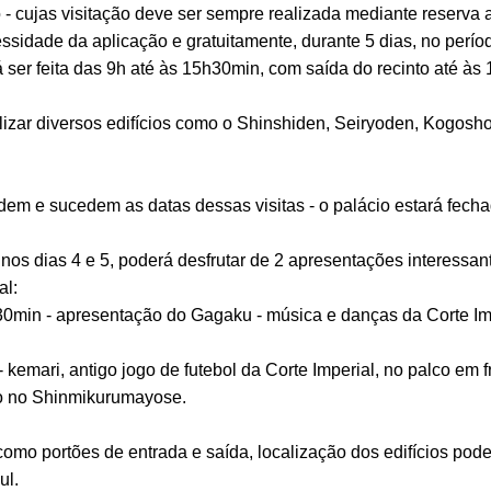
 - cujas visitação deve ser sempre realizada mediante reserva a
ssidade da aplicação e gratuitamente, durante 5 dias, no período
 ser feita das 9h até às 15h30min, com saída do recinto até às
alizar diversos edifícios como o Shinshiden, Seiryoden, Kogos
edem e sucedem as datas dessas visitas - o palácio estará fech
r nos dias 4 e 5, poderá desfrutar de 2 apresentações interessan
al:
h30min - apresentação do Gagaku - música e danças da Corte Im
h - kemari, antigo jogo de futebol da Corte Imperial, no palco e
do no Shinmikurumayose.
 como portões de entrada e saída, localização dos edifícios pode
ul.