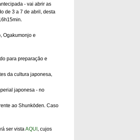
ntecipada - vai abrir as
 de 3 a 7 de abril, desta
 16h15min.
ho, Ogakumonjo e
ado para preparação e
tes da cultura japonesa,
perial japonesa - no
m frente ao Shunkōden. Caso
rá ser vista
AQUI
, cujos