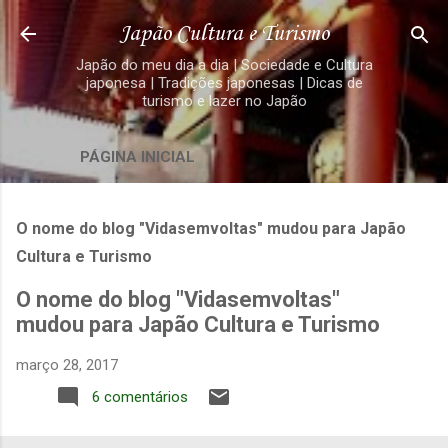
Pular para o conteúdo principal
Japão Cultura e Turismo
Japão do meu dia a dia | Sociedade e Cultura
japonesa | Tradições japonesas | Dicas de
turismo e lazer no Japão
PÁGINA INICIAL
O nome do blog "Vidasemvoltas" mudou para Japão
Cultura e Turismo
O nome do blog "Vidasemvoltas"
mudou para Japão Cultura e Turismo
março 28, 2017
6 comentários