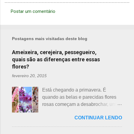
Postar um comentário
C
o
m
Postagens mais visitadas deste blog
e
n
Ameixeira, cerejeira, pessegueiro,
quais são as diferenças entre essas
t
flores?
á
r
fevereiro 20, 2015
i
Está chegando a primavera. É
o
quando as belas e parecidas flores
s
rosas começam a desabrochar, uma
atrás da outra, a primeira em
CONTINUAR LENDO
fevereiro, a segunda em março e, no
final de março até abril, as cerejeiras.
Lembrando que o clima pode