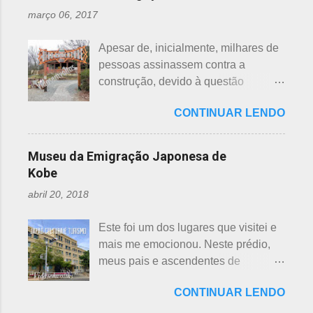
citados chineses e japoneses. Longe
nascimento de um bebê e, assim,
março 06, 2017
de serem beisebol ou sumô os
como os cristãos realizam culto uma
esportes preferidos dos japoneses
semana após a morte e, novamente,
Apesar de, inicialmente, milhares de
atualmente, o futebol caiu no gosto
depois de 7 semanas. Não descobri
pessoas assinassem contra a
deles e é o primeiro no ranking. O
a razão, mas não é de estranhar
construção, devido à questão
beisebol caiu para o segundo lugar. A
porque há 7 deuses da sorte.
ambiental, o parque temático de
preferência ao futebol pelos
Shichifukujin (七 福神) significa "Sete
CONTINUAR LENDO
dinossauros, Dino Adventure
japoneses foi crescendo
Deuses da Sorte", fazem parte da
Nagoya, foi inaugurado em julho do
gradativamente. Algumas pesquisas
cultura, do folclore japonês e do
ano passado (2016), junto ao Odaka
de poucos anos atrás, mostravam o
Museu da Emigração Japonesa de
xintoísmo. Shichi ...
Ryokuchi, localizado em Sakyoyama,
beisebol como o esporte favorito dos
Kobe
Nagoya. A resposta dada, quanto à
japoneses e, em segundo, o futebol.
abril 20, 2018
questão ambiental, é que fora
Hoje, a preferência dos japoneses
previamente analisada, sem causar
pelo futebol ultrapassou o beisebol.
Este foi um dos lugares que visitei e
danos ou prejuízo. Dino Adventure é
Existem campos de futebol
mais me emocionou. Neste prédio,
um parque temático que contém 18
espalhados por todo o arquipélago.
meus pais e ascendentes de
réplicas de dinossauros, com sons e
Nos trens, encontramos muitos
milhares de nipo brasileiros
movimentos para aguçar ainda mais
garotos japoneses praticantes do
CONTINUAR LENDO
estiveram pela última vez no Japão,
a curiosidade. O som é obtido a partir
esporte. Não é raro encontrar
antes de partir para o Brasil. Todos