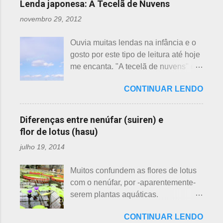
Lenda japonesa: A Tecelã de Nuvens
interferir nas previsões, antecipando
novembro 29, 2012
ou atrasando a florescência. Também
começam as confusões com a
Ouvia muitas lendas na infância e o
identificação ou com o nome das
gosto por este tipo de leitura até hoje
flores, pelas cores e algumas
me encanta. "A tecelã de nuvens" é
semelhanças. Saiba como identificar
uma das mais bonitas lendas
essas 3 belas flores, ligeiramente
CONTINUAR LENDO
japonesas e - embora muitos
parecidas: - Ameixeira - Ume 梅 A
conheçam - compartilho aos que
primeira a florescer é a ameixeira.
ainda não tiveram essa
Particularmente, dessas 3 flores,
Diferenças entre nenúfar (suiren) e
oportunidade. A tecelã de nuvens Há
gosto mais da ameixeira. O período
flor de lotus (hasu)
muito tempo atrás, na terra do sol
de florescência previsto das
julho 19, 2014
nascente, um jovem agricultor,
ameixeiras é o mês de fevereiro.
chamado Sei , estava preparando
Ameixeiras não tem caule e as flores
Muitos confundem as flores de lotus
suas terras para o plantio. Sozinho
brotam diretamente dos ramos. Cada
com o nenúfar, por -aparentemente-
no mundo e muito triste, pois a mãe,
junta no botão tem apenas uma flor e
serem plantas aquáticas.
que era tecelã, havia falecido
é relativamente espaçoso. As pétalas
Ambas, nenúfar e flor de lotus brotam
recentemente e não havia ninguém
são arredondadas. - Pessegueiro -
CONTINUAR LENDO
na água, no entanto, existem
para ajudá-lo nessa tarefa. Eis que