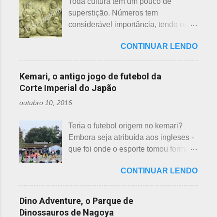
Toda cultura tem um pouco de
idades perigosas, antiga crença com
países pobres. Campanhas ou
superstição. Números tem
origem no período Heian. Uma
grupos de ajuda solicitando roupas
considerável importância, tendo os
superstição baseada em trocadilhos,
usadas aparecem vez ou outra em
da sorte e do azar. No Japão, os
fundamentados na pronúncia dos
redes sociais. Algumas instituições
CONTINUAR LENDO
números 4 (pronunciado " shi ") e 9
números com significados ruins. Nos
religiosas, igrejas católicas,
(pronunciado " ku ") são
tempos antigos, outras idades eram
evangélicas, espíritas, aceitam para
considerados de azar, por causa da
incluídas como desfavoráveis. Yaku,
Kemari, o antigo jogo de futebol da
repassar aos necessitados. A pref...
pronúncia. "Shi" significa, também,
se traduz como infortúnio ou má sorte
Corte Imperial do Japão
morte e "ku" , agonia ou tortura. 7 é
e, doshi, consoante alterada devido à
outubro 10, 2016
um número auspicioso em quase
junção da palavra toshi, que significa
todos os países do mundo, não
ano. Se procurarmos pela tradução
Teria o futebol origem no kemari?
sendo exceção no Japão. Este
da palavra Yakudoshi no Google,
Embora seja atribuída aos ingleses -
número é incluído em vários termos,
aparece a palavra climatério. Embora
que foi onde o esporte tomou forma -
por exemplo: 7 maravilhas do mundo,
não haja muita informação, encontrei
não se sabe exatamente qual é a
7 pecados mortais, 7 virtudes, 7
este significado para o climatério
CONTINUAR LENDO
origem do futebol. Muitos povos dos
mares, 7 dias da semana, 7 cores, 7
masculino: "homem no intervalo dos
antigos Egito, Grécia e Roma já
anões, etc... Budistas acreditam em 7
40 aos 41 anos". A explic...
tiveram jogos semelhantes há
reencarnações. Japoneses
Dino Adventure, o Parque de
milhares de anos, além dos sempre
comemoram o sétimo dia após o
Dinossauros de Nagoya