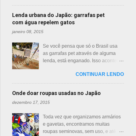
Momo 桃 A previsão de florescimento
diferenças. Nenúfar brota na água e
estava ele semeando e, de repente,
é março, como todas as flores. As
flor de lotus no chão lodoso que,
viu uma cobra rastejando no chão.
Lenda urbana do Japão: garrafas pet
árvores do pessegueiro são mais
popularmente, dizemos brejo. Vou
Sei percebeu que a cobra deslizou
com água repelem gatos
baixas, geralmente apresen...
explicar de maneira bem objetiva,
firmemente em direção a uma moita
janeiro 08, 2015
qual a diferença entre o nenúfar -
de crisântemos, onde havia uma
suiren, em japonês - e flor de lotus -
aranha suspensa por um fio de seda
Se você pensa que só o Brasil usa
hasu, em japonês. Basta dar uma
da teia. A aranha fez Sei lembrar da
as garrafas pet através de alguma
olhada nas flores para perceber as
mãe - pequena e indefesa - e
lenda, está enganado. Isso acontece
grandes diferenças e, para isso, vou
imediatamente levou a cobra para
em vários países de primeiro mundo,
mostrar em fotos. Flor de lotus As
bem longe com seu ancinho. A
CONTINUAR LENDO
inclusive no Japão. Este assunto é
flores de lotus são grandes, que
aranha, surpresa com a bondade de
mais uma das postagens que estava
brotam de hastes compridas e em
Sei , olhou para ele. Sei nunca
em rascunho por alguns anos, desde
apenas 3 cores, branca, creme e
Onde doar roupas usadas no Japão
percebeu, pois além da aranha ser
que passei por estas casas e
rosa. F echadas lembram tulipas;
pequena, ele havia...
dezembro 17, 2015
descobri pra que serviam essas
abertas lembram o sol. Suas folhas
garrafas. O tempo passou, o assunto
largas e cor única: verde. As folhas
Toda vez que organizamos armários
acabou esquecido, até que postei
crescem para o alto, em hastes
e gavetas, encontramos muitas
sobre esses baldes de água
longas. As raízes são comestíveis,
roupas seminovas, sem uso, e até
dispostos em alguns bairros de
produzindo o renkon. Detalhei sobre