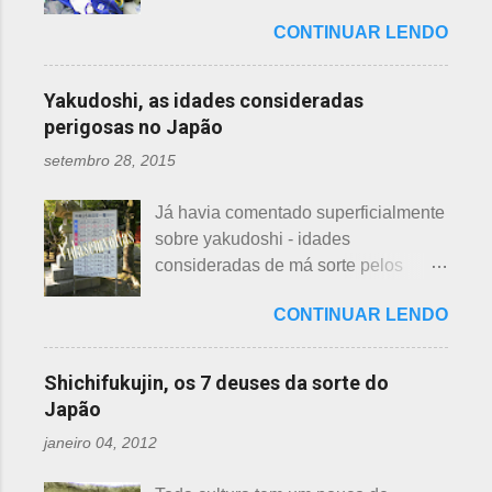
das que não se lembrava mais.
algumas cidades, muito visto em
flor de lotus, na postagem anterior
CONTINUAR LENDO
Roupas de crianças, em perfeito
Arashiyama, em Kyoto, inclusive nos
que você pode ler clicando >>> AQUI
estado, que não servem mais, peças
jardins do Heian Jinja. Esses baldes
, bem como muito mais informações
novas, semi novas, de pouco uso. O
com água, escritos 消火用, ou Shōka-
Yakudoshi, as idades consideradas
e imagens de uma pla...
que fazer com elas? No Japão,
yō, balde para combate a incêndios,
perigosas no Japão
deparamos com este problema: a
são utilizados para auxiliar em
setembro 28, 2015
quem doar. Existem lojas que
princípios ou focos iniciais de
compram calçados, vestuário e
incêndios, para que não se
Já havia comentado superficialmente
acessórios usados, mas nem sempre
propaguem. A colocação dos baldes
sobre yakudoshi - idades
tem interesse nas peças, além do
depende de cada associação de
consideradas de má sorte pelos
baixo preço oferecido. Doar dá uma
bairro, não sendo, portanto,
japoneses, segundo uma crença -
sensação muito melhor do que
obrigatória, e visto em pouquíssimas
CONTINUAR LENDO
nesta >>> postagem e não havia
vender a preço baixo. O Japão é um
cidades. Na minha opinião -
feito uma exclusiva sobre o assunto,
país que recicla há muitos anos e
esclarecendo bem que é apenas
até porque existem toneladas de
leva muito a sério. Em cidades como
Shichifukujin, os 7 deuses da sorte do
uma opinião, não consultei ninguém
informações pela net. No entanto, a
Nagoya, basta colocar as roupas em
Japão
do Corpo de Bombeiros - servem
pedido de um amigo da fanpage ,
sacos brancos. As roupas serão
para atender aos nossos insti...
janeiro 04, 2012
puxei um antigo rascunho do fundo
recicladas para diversos usos, como
da gaveta. Yakudoshi se refere às
panos de limpeza ou enviadas aos