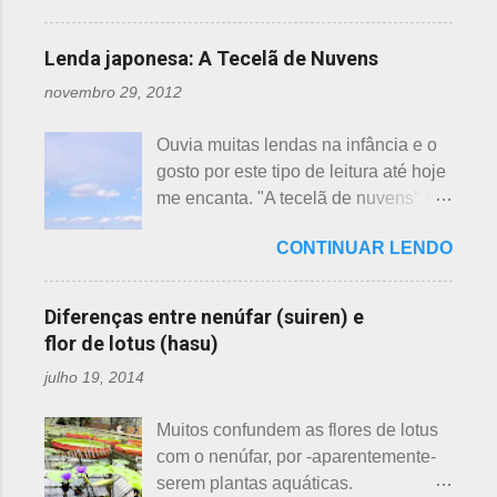
final de março até abril, as cerejeiras.
Lembrando que o clima pode
Lenda japonesa: A Tecelã de Nuvens
interferir nas previsões, antecipando
novembro 29, 2012
ou atrasando a florescência. Também
começam as confusões com a
Ouvia muitas lendas na infância e o
identificação ou com o nome das
gosto por este tipo de leitura até hoje
flores, pelas cores e algumas
me encanta. "A tecelã de nuvens" é
semelhanças. Saiba como identificar
uma das mais bonitas lendas
essas 3 belas flores, ligeiramente
CONTINUAR LENDO
japonesas e - embora muitos
parecidas: - Ameixeira - Ume 梅 A
conheçam - compartilho aos que
primeira a florescer é a ameixeira.
ainda não tiveram essa
Particularmente, dessas 3 flores,
Diferenças entre nenúfar (suiren) e
oportunidade. A tecelã de nuvens Há
gosto mais da ameixeira. O período
flor de lotus (hasu)
muito tempo atrás, na terra do sol
de florescência previsto das
julho 19, 2014
nascente, um jovem agricultor,
ameixeiras é o mês de fevereiro.
chamado Sei , estava preparando
Ameixeiras não tem caule e as flores
Muitos confundem as flores de lotus
suas terras para o plantio. Sozinho
brotam diretamente dos ramos. Cada
com o nenúfar, por -aparentemente-
no mundo e muito triste, pois a mãe,
junta no botão tem apenas uma flor e
serem plantas aquáticas.
que era tecelã, havia falecido