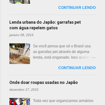
é relativamente espaçoso. As pétalas
Ambas, nenúfar e flor de lotus brotam
recentemente e não havia ninguém
são arredondadas. - Pessegueiro -
CONTINUAR LENDO
na água, no entanto, existem
para ajudá-lo nessa tarefa. Eis que
Momo 桃 A previsão de florescimento
diferenças. Nenúfar brota na água e
estava ele semeando e, de repente,
é março, como todas as flores. As
flor de lotus no chão lodoso que,
viu uma cobra rastejando no chão.
Lenda urbana do Japão: garrafas pet
árvores do pessegueiro são mais
popularmente, dizemos brejo. Vou
Sei percebeu que a cobra deslizou
com água repelem gatos
baixas, geralmente apresen...
explicar de maneira bem objetiva,
firmemente em direção a uma moita
janeiro 08, 2015
qual a diferença entre o nenúfar -
de crisântemos, onde havia uma
suiren, em japonês - e flor de lotus -
aranha suspensa por um fio de seda
Se você pensa que só o Brasil usa
hasu, em japonês. Basta dar uma
da teia. A aranha fez Sei lembrar da
as garrafas pet através de alguma
olhada nas flores para perceber as
mãe - pequena e indefesa - e
lenda, está enganado. Isso acontece
grandes diferenças e, para isso, vou
imediatamente levou a cobra para
em vários países de primeiro mundo,
mostrar em fotos. Flor de lotus As
bem longe com seu ancinho. A
CONTINUAR LENDO
inclusive no Japão. Este assunto é
flores de lotus são grandes, que
aranha, surpresa com a bondade de
mais uma das postagens que estava
brotam de hastes compridas e em
Sei , olhou para ele. Sei nunca
em rascunho por alguns anos, desde
apenas 3 cores, branca, creme e
Onde doar roupas usadas no Japão
percebeu, pois além da aranha ser
que passei por estas casas e
rosa. F echadas lembram tulipas;
pequena, ele havia...
dezembro 17, 2015
descobri pra que serviam essas
abertas lembram o sol. Suas folhas
garrafas. O tempo passou, o assunto
largas e cor única: verde. As folhas
Toda vez que organizamos armários
acabou esquecido, até que postei
crescem para o alto, em hastes