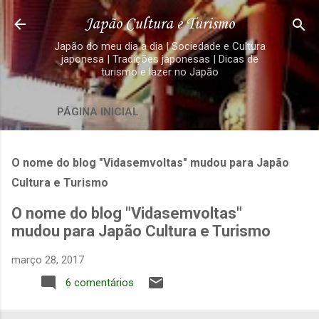
Pular para o conteúdo principal
Japão Cultura e Turismo
Japão do meu dia a dia | Sociedade e Cultura
japonesa | Tradições japonesas | Dicas de
turismo e lazer no Japão
PÁGINA INICIAL
O nome do blog "Vidasemvoltas" mudou para Japão
Cultura e Turismo
O nome do blog "Vidasemvoltas"
mudou para Japão Cultura e Turismo
março 28, 2017
6 comentários