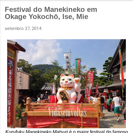
Festival do Manekineko em
Okage Yokochō, Ise, Mie
setembro 27, 2014
Kurufuku Manekineko Matsuri
é o maior festival do famoso