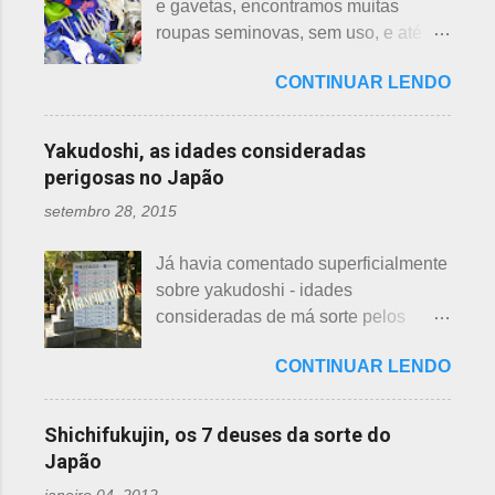
e gavetas, encontramos muitas
sobre esses baldes de água
longas. As raízes são comestíveis,
roupas seminovas, sem uso, e até
dispostos em alguns bairros de
produzindo o renkon. Detalhei sobre
das que não se lembrava mais.
algumas cidades, muito visto em
flor de lotus, na postagem anterior
CONTINUAR LENDO
Roupas de crianças, em perfeito
Arashiyama, em Kyoto, inclusive nos
que você pode ler clicando >>> AQUI
estado, que não servem mais, peças
jardins do Heian Jinja. Esses baldes
, bem como muito mais informações
novas, semi novas, de pouco uso. O
com água, escritos 消火用, ou Shōka-
Yakudoshi, as idades consideradas
e imagens de uma pla...
que fazer com elas? No Japão,
yō, balde para combate a incêndios,
perigosas no Japão
deparamos com este problema: a
são utilizados para auxiliar em
setembro 28, 2015
quem doar. Existem lojas que
princípios ou focos iniciais de
compram calçados, vestuário e
incêndios, para que não se
Já havia comentado superficialmente
acessórios usados, mas nem sempre
propaguem. A colocação dos baldes
sobre yakudoshi - idades
tem interesse nas peças, além do
depende de cada associação de
consideradas de má sorte pelos
baixo preço oferecido. Doar dá uma
bairro, não sendo, portanto,
japoneses, segundo uma crença -
sensação muito melhor do que
obrigatória, e visto em pouquíssimas
CONTINUAR LENDO
nesta >>> postagem e não havia
vender a preço baixo. O Japão é um
cidades. Na minha opinião -
feito uma exclusiva sobre o assunto,
país que recicla há muitos anos e
esclarecendo bem que é apenas
até porque existem toneladas de
leva muito a sério. Em cidades como
Shichifukujin, os 7 deuses da sorte do
uma opinião, não consultei ninguém
informações pela net. No entanto, a
Nagoya, basta colocar as roupas em
Japão
do Corpo de Bombeiros - servem
pedido de um amigo da fanpage ,
sacos brancos. As roupas serão
para atender aos nossos insti...
janeiro 04, 2012