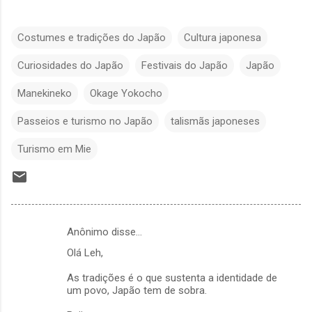
Costumes e tradições do Japão
Cultura japonesa
Curiosidades do Japão
Festivais do Japão
Japão
Manekineko
Okage Yokocho
Passeios e turismo no Japão
talismãs japoneses
Turismo em Mie
Anônimo disse…
C
Olá Leh,
o
m
As tradições é o que sustenta a identidade de
um povo, Japão tem de sobra.
e