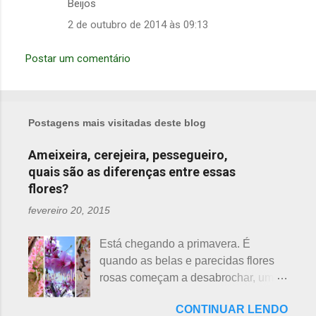
Beijos
n
t
2 de outubro de 2014 às 09:13
á
Postar um comentário
r
i
o
s
Postagens mais visitadas deste blog
Ameixeira, cerejeira, pessegueiro,
quais são as diferenças entre essas
flores?
fevereiro 20, 2015
Está chegando a primavera. É
quando as belas e parecidas flores
rosas começam a desabrochar, uma
atrás da outra, a primeira em
CONTINUAR LENDO
fevereiro, a segunda em março e, no