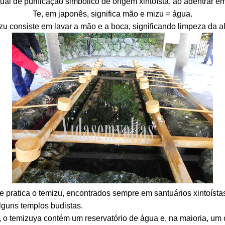
ual de purificação simbólico de origem xintoísta, ao adentrar 
Te, em japonês, significa mão e mizu = água.
izu consiste em lavar a mão e a boca, significando limpeza da 
e pratica o temizu, encontrados sempre em santuários xintoísta
lguns templos budistas.
 temizuya contém um reservatório de água e, na maioria, um 