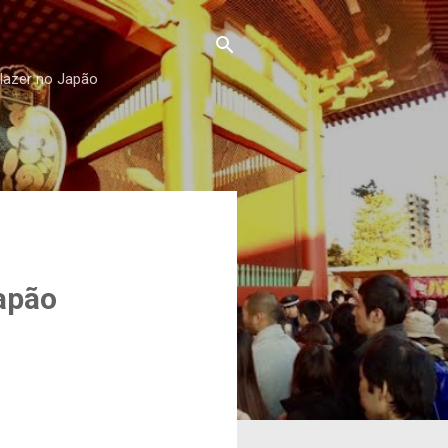
 lazer no Japão
apão