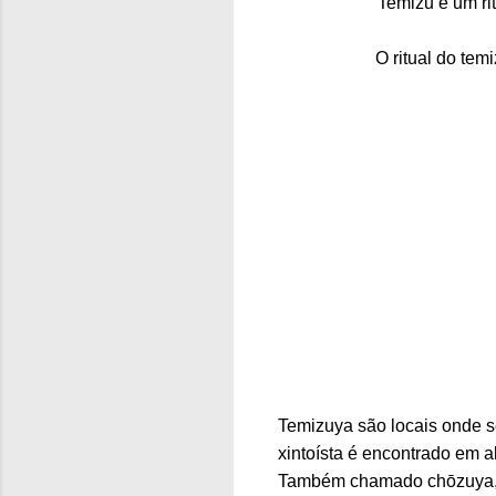
Temizu é um rit
O ritual do tem
Temizuya são locais onde s
xintoísta é encontrado em a
Também chamado chōzuya, o