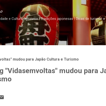
Pular para o conteúdo principal
o
edade e Cultura japonesa | Tradições japonesas | Dicas de turismo e
oltas" mudou para Japão Cultura e Turismo
g "Vidasemvoltas" mudou para J
ismo