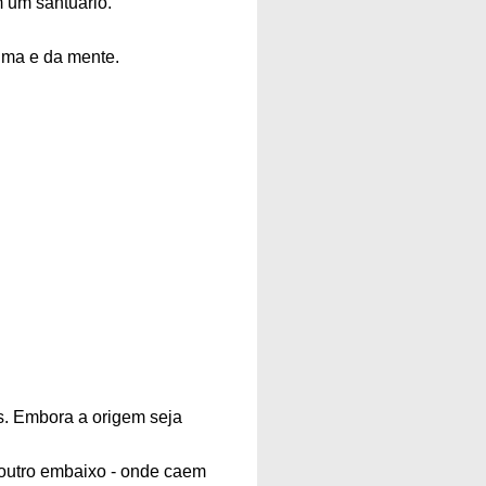
em um santuário.
alma e da mente.
s. Embora a origem seja
outro embaixo - onde caem