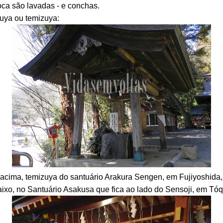
ca são lavadas - e conchas.
zuya ou temizuya:
cima, temizuya do santuário Arakura Sengen, em Fujiyoshida
ixo, no Santuário Asakusa que fica ao lado do Sensoji, em Tóq