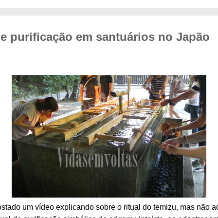
 de purificação em santuários no Japão
ostado um vídeo explicando sobre o ritual do temizu, mas não aq