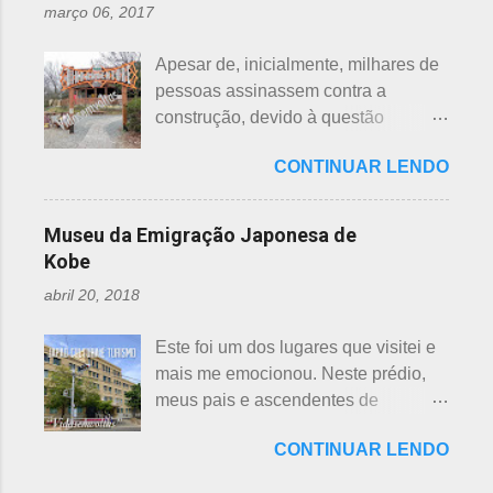
nascimento de um bebê e, assim,
março 06, 2017
de serem beisebol ou sumô os
como os cristãos realizam culto uma
esportes preferidos dos japoneses
semana após a morte e, novamente,
Apesar de, inicialmente, milhares de
atualmente, o futebol caiu no gosto
depois de 7 semanas. Não descobri
pessoas assinassem contra a
deles e é o primeiro no ranking. O
a razão, mas não é de estranhar
construção, devido à questão
beisebol caiu para o segundo lugar. A
porque há 7 deuses da sorte.
ambiental, o parque temático de
preferência ao futebol pelos
Shichifukujin (七 福神) significa "Sete
CONTINUAR LENDO
dinossauros, Dino Adventure
japoneses foi crescendo
Deuses da Sorte", fazem parte da
Nagoya, foi inaugurado em julho do
gradativamente. Algumas pesquisas
cultura, do folclore japonês e do
ano passado (2016), junto ao Odaka
de poucos anos atrás, mostravam o
Museu da Emigração Japonesa de
xintoísmo. Shichi ...
Ryokuchi, localizado em Sakyoyama,
beisebol como o esporte favorito dos
Kobe
Nagoya. A resposta dada, quanto à
japoneses e, em segundo, o futebol.
abril 20, 2018
questão ambiental, é que fora
Hoje, a preferência dos japoneses
previamente analisada, sem causar
pelo futebol ultrapassou o beisebol.
Este foi um dos lugares que visitei e
danos ou prejuízo. Dino Adventure é
Existem campos de futebol
mais me emocionou. Neste prédio,
um parque temático que contém 18
espalhados por todo o arquipélago.
meus pais e ascendentes de
réplicas de dinossauros, com sons e
Nos trens, encontramos muitos
milhares de nipo brasileiros
movimentos para aguçar ainda mais
garotos japoneses praticantes do
CONTINUAR LENDO
estiveram pela última vez no Japão,
a curiosidade. O som é obtido a partir
esporte. Não é raro encontrar
antes de partir para o Brasil. Todos
de um sensor, indicado na foto