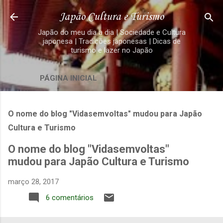
Pular para o conteúdo principal
Japão Cultura e Turismo
Japão do meu dia a dia | Sociedade e Cultura
japonesa | Tradições japonesas | Dicas de
turismo e lazer no Japão
PÁGINA INICIAL
O nome do blog "Vidasemvoltas" mudou para Japão
Cultura e Turismo
O nome do blog "Vidasemvoltas"
mudou para Japão Cultura e Turismo
março 28, 2017
6 comentários