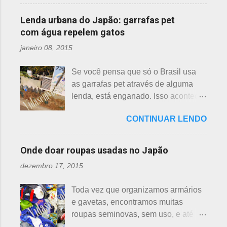
diferenças. Nenúfar brota na água e
estava ele semeando e, de repente,
é março, como todas as flores. As
flor de lotus no chão lodoso que,
viu uma cobra rastejando no chão.
Lenda urbana do Japão: garrafas pet
árvores do pessegueiro são mais
popularmente, dizemos brejo. Vou
Sei percebeu que a cobra deslizou
com água repelem gatos
baixas, geralmente apresen...
explicar de maneira bem objetiva,
firmemente em direção a uma moita
janeiro 08, 2015
qual a diferença entre o nenúfar -
de crisântemos, onde havia uma
suiren, em japonês - e flor de lotus -
aranha suspensa por um fio de seda
Se você pensa que só o Brasil usa
hasu, em japonês. Basta dar uma
da teia. A aranha fez Sei lembrar da
as garrafas pet através de alguma
olhada nas flores para perceber as
mãe - pequena e indefesa - e
lenda, está enganado. Isso acontece
grandes diferenças e, para isso, vou
imediatamente levou a cobra para
em vários países de primeiro mundo,
mostrar em fotos. Flor de lotus As
bem longe com seu ancinho. A
CONTINUAR LENDO
inclusive no Japão. Este assunto é
flores de lotus são grandes, que
aranha, surpresa com a bondade de
mais uma das postagens que estava
brotam de hastes compridas e em
Sei , olhou para ele. Sei nunca
em rascunho por alguns anos, desde
apenas 3 cores, branca, creme e
Onde doar roupas usadas no Japão
percebeu, pois além da aranha ser
que passei por estas casas e
rosa. F echadas lembram tulipas;
pequena, ele havia...
dezembro 17, 2015
descobri pra que serviam essas
abertas lembram o sol. Suas folhas
garrafas. O tempo passou, o assunto
largas e cor única: verde. As folhas
Toda vez que organizamos armários
acabou esquecido, até que postei
crescem para o alto, em hastes
e gavetas, encontramos muitas
sobre esses baldes de água
longas. As raízes são comestíveis,
roupas seminovas, sem uso, e até
dispostos em alguns bairros de
produzindo o renkon. Detalhei sobre
das que não se lembrava mais.