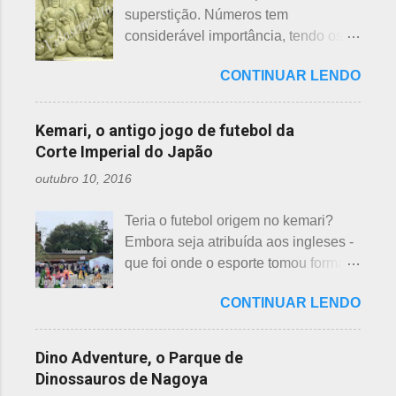
países pobres. Campanhas ou
superstição. Números tem
origem no período Heian. Uma
grupos de ajuda solicitando roupas
considerável importância, tendo os
superstição baseada em trocadilhos,
usadas aparecem vez ou outra em
da sorte e do azar. No Japão, os
fundamentados na pronúncia dos
redes sociais. Algumas instituições
CONTINUAR LENDO
números 4 (pronunciado " shi ") e 9
números com significados ruins. Nos
religiosas, igrejas católicas,
(pronunciado " ku ") são
tempos antigos, outras idades eram
evangélicas, espíritas, aceitam para
considerados de azar, por causa da
incluídas como desfavoráveis. Yaku,
Kemari, o antigo jogo de futebol da
repassar aos necessitados. A pref...
pronúncia. "Shi" significa, também,
se traduz como infortúnio ou má sorte
Corte Imperial do Japão
morte e "ku" , agonia ou tortura. 7 é
e, doshi, consoante alterada devido à
outubro 10, 2016
um número auspicioso em quase
junção da palavra toshi, que significa
todos os países do mundo, não
ano. Se procurarmos pela tradução
Teria o futebol origem no kemari?
sendo exceção no Japão. Este
da palavra Yakudoshi no Google,
Embora seja atribuída aos ingleses -
número é incluído em vários termos,
aparece a palavra climatério. Embora
que foi onde o esporte tomou forma -
por exemplo: 7 maravilhas do mundo,
não haja muita informação, encontrei
não se sabe exatamente qual é a
7 pecados mortais, 7 virtudes, 7
este significado para o climatério
CONTINUAR LENDO
origem do futebol. Muitos povos dos
mares, 7 dias da semana, 7 cores, 7
masculino: "homem no intervalo dos
antigos Egito, Grécia e Roma já
anões, etc... Budistas acreditam em 7
40 aos 41 anos". A explic...
tiveram jogos semelhantes há
reencarnações. Japoneses
Dino Adventure, o Parque de
milhares de anos, além dos sempre
comemoram o sétimo dia após o
Dinossauros de Nagoya
citados chineses e japoneses. Longe