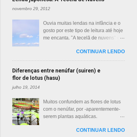
interferir nas previsões, antecipando
novembro 29, 2012
ou atrasando a florescência. Também
começam as confusões com a
Ouvia muitas lendas na infância e o
identificação ou com o nome das
gosto por este tipo de leitura até hoje
flores, pelas cores e algumas
me encanta. "A tecelã de nuvens" é
semelhanças. Saiba como identificar
uma das mais bonitas lendas
essas 3 belas flores, ligeiramente
CONTINUAR LENDO
japonesas e - embora muitos
parecidas: - Ameixeira - Ume 梅 A
conheçam - compartilho aos que
primeira a florescer é a ameixeira.
ainda não tiveram essa
Particularmente, dessas 3 flores,
Diferenças entre nenúfar (suiren) e
oportunidade. A tecelã de nuvens Há
gosto mais da ameixeira. O período
flor de lotus (hasu)
muito tempo atrás, na terra do sol
de florescência previsto das
julho 19, 2014
nascente, um jovem agricultor,
ameixeiras é o mês de fevereiro.
chamado Sei , estava preparando
Ameixeiras não tem caule e as flores
Muitos confundem as flores de lotus
suas terras para o plantio. Sozinho
brotam diretamente dos ramos. Cada
com o nenúfar, por -aparentemente-
no mundo e muito triste, pois a mãe,
junta no botão tem apenas uma flor e
serem plantas aquáticas.
que era tecelã, havia falecido
é relativamente espaçoso. As pétalas
Ambas, nenúfar e flor de lotus brotam
recentemente e não havia ninguém
são arredondadas. - Pessegueiro -
CONTINUAR LENDO
na água, no entanto, existem
para ajudá-lo nessa tarefa. Eis que
Momo 桃 A previsão de florescimento