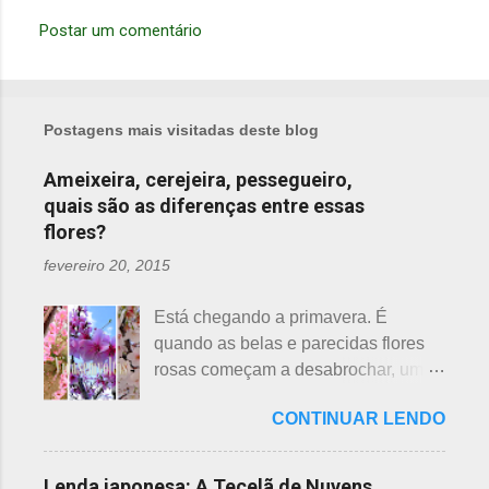
Postar um comentário
C
o
m
Postagens mais visitadas deste blog
e
n
Ameixeira, cerejeira, pessegueiro,
quais são as diferenças entre essas
t
flores?
á
r
fevereiro 20, 2015
i
Está chegando a primavera. É
o
quando as belas e parecidas flores
s
rosas começam a desabrochar, uma
atrás da outra, a primeira em
CONTINUAR LENDO
fevereiro, a segunda em março e, no
final de março até abril, as cerejeiras.
Lembrando que o clima pode
Lenda japonesa: A Tecelã de Nuvens