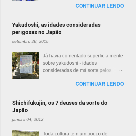
algumas cidades, muito visto em
flor de lotus, na postagem anterior
CONTINUAR LENDO
Roupas de crianças, em perfeito
Arashiyama, em Kyoto, inclusive nos
que você pode ler clicando >>> AQUI
estado, que não servem mais, peças
jardins do Heian Jinja. Esses baldes
, bem como muito mais informações
novas, semi novas, de pouco uso. O
com água, escritos 消火用, ou Shōka-
Yakudoshi, as idades consideradas
e imagens de uma pla...
que fazer com elas? No Japão,
yō, balde para combate a incêndios,
perigosas no Japão
deparamos com este problema: a
são utilizados para auxiliar em
setembro 28, 2015
quem doar. Existem lojas que
princípios ou focos iniciais de
compram calçados, vestuário e
incêndios, para que não se
Já havia comentado superficialmente
acessórios usados, mas nem sempre
propaguem. A colocação dos baldes
sobre yakudoshi - idades
tem interesse nas peças, além do
depende de cada associação de
consideradas de má sorte pelos
baixo preço oferecido. Doar dá uma
bairro, não sendo, portanto,
japoneses, segundo uma crença -
sensação muito melhor do que
obrigatória, e visto em pouquíssimas
CONTINUAR LENDO
nesta >>> postagem e não havia
vender a preço baixo. O Japão é um
cidades. Na minha opinião -
feito uma exclusiva sobre o assunto,
país que recicla há muitos anos e
esclarecendo bem que é apenas
até porque existem toneladas de
leva muito a sério. Em cidades como
Shichifukujin, os 7 deuses da sorte do
uma opinião, não consultei ninguém
informações pela net. No entanto, a
Nagoya, basta colocar as roupas em
Japão
do Corpo de Bombeiros - servem
pedido de um amigo da fanpage ,
sacos brancos. As roupas serão
para atender aos nossos insti...
janeiro 04, 2012
puxei um antigo rascunho do fundo
recicladas para diversos usos, como
da gaveta. Yakudoshi se refere às
panos de limpeza ou enviadas aos
Toda cultura tem um pouco de
idades perigosas, antiga crença com