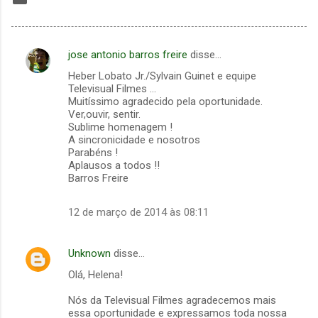
jose antonio barros freire
disse…
C
Heber Lobato Jr./Sylvain Guinet e equipe
o
Televisual Filmes ...
m
Muitíssimo agradecido pela oportunidade.
Ver,ouvir, sentir.
e
Sublime homenagem !
A sincronicidade e nosotros
n
Parabéns !
t
Aplausos a todos !!
Barros Freire
á
r
12 de março de 2014 às 08:11
i
o
Unknown
disse…
s
Olá, Helena!
Nós da Televisual Filmes agradecemos mais
essa oportunidade e expressamos toda nossa