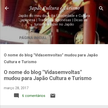
Pular para o conteúdo principal
Japão Cultura e Turismo
Japão do meu dia a dia | Sociedade e Cultura
japonesa | Tradições japonesas | Dicas de
turismo e lazer no Japão
PÁGINA INICIAL
O nome do blog "Vidasemvoltas" mudou para Japão
Cultura e Turismo
O nome do blog "Vidasemvoltas"
mudou para Japão Cultura e Turismo
março 28, 2017
6 comentários