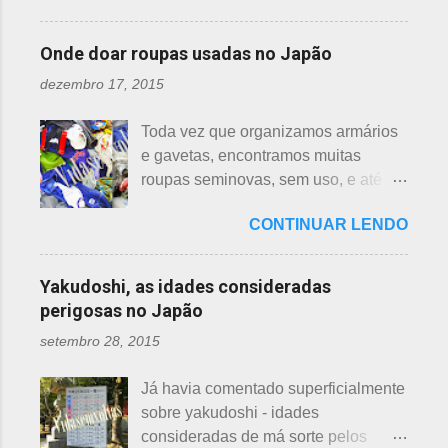
flores de lotus são grandes, que
aranha, surpresa com a bondade de
mais uma das postagens que estava
brotam de hastes compridas e em
Sei , olhou para ele. Sei nunca
em rascunho por alguns anos, desde
apenas 3 cores, branca, creme e
Onde doar roupas usadas no Japão
percebeu, pois além da aranha ser
que passei por estas casas e
rosa. F echadas lembram tulipas;
pequena, ele havia...
dezembro 17, 2015
descobri pra que serviam essas
abertas lembram o sol. Suas folhas
garrafas. O tempo passou, o assunto
largas e cor única: verde. As folhas
Toda vez que organizamos armários
acabou esquecido, até que postei
crescem para o alto, em hastes
e gavetas, encontramos muitas
sobre esses baldes de água
longas. As raízes são comestíveis,
roupas seminovas, sem uso, e até
dispostos em alguns bairros de
produzindo o renkon. Detalhei sobre
das que não se lembrava mais.
algumas cidades, muito visto em
flor de lotus, na postagem anterior
CONTINUAR LENDO
Roupas de crianças, em perfeito
Arashiyama, em Kyoto, inclusive nos
que você pode ler clicando >>> AQUI
estado, que não servem mais, peças
jardins do Heian Jinja. Esses baldes
, bem como muito mais informações
novas, semi novas, de pouco uso. O
com água, escritos 消火用, ou Shōka-
Yakudoshi, as idades consideradas
e imagens de uma pla...
que fazer com elas? No Japão,
yō, balde para combate a incêndios,
perigosas no Japão
deparamos com este problema: a
são utilizados para auxiliar em
setembro 28, 2015
quem doar. Existem lojas que
princípios ou focos iniciais de
compram calçados, vestuário e
incêndios, para que não se
Já havia comentado superficialmente
acessórios usados, mas nem sempre
propaguem. A colocação dos baldes
sobre yakudoshi - idades
tem interesse nas peças, além do
depende de cada associação de
consideradas de má sorte pelos
baixo preço oferecido. Doar dá uma