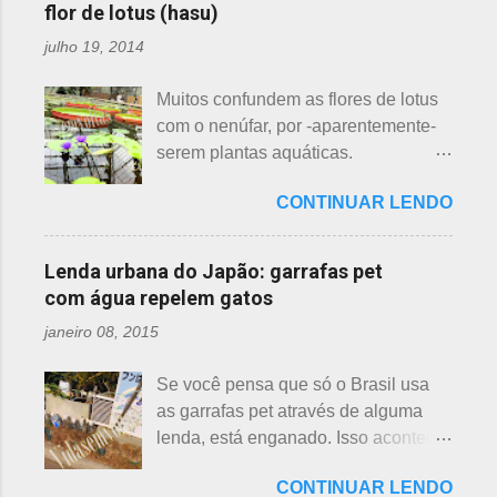
oportunidade. A tecelã de nuvens Há
gosto mais da ameixeira. O período
flor de lotus (hasu)
muito tempo atrás, na terra do sol
de florescência previsto das
julho 19, 2014
nascente, um jovem agricultor,
ameixeiras é o mês de fevereiro.
chamado Sei , estava preparando
Ameixeiras não tem caule e as flores
Muitos confundem as flores de lotus
suas terras para o plantio. Sozinho
brotam diretamente dos ramos. Cada
com o nenúfar, por -aparentemente-
no mundo e muito triste, pois a mãe,
junta no botão tem apenas uma flor e
serem plantas aquáticas.
que era tecelã, havia falecido
é relativamente espaçoso. As pétalas
Ambas, nenúfar e flor de lotus brotam
recentemente e não havia ninguém
são arredondadas. - Pessegueiro -
CONTINUAR LENDO
na água, no entanto, existem
para ajudá-lo nessa tarefa. Eis que
Momo 桃 A previsão de florescimento
diferenças. Nenúfar brota na água e
estava ele semeando e, de repente,
é março, como todas as flores. As
flor de lotus no chão lodoso que,
viu uma cobra rastejando no chão.
Lenda urbana do Japão: garrafas pet
árvores do pessegueiro são mais
popularmente, dizemos brejo. Vou
Sei percebeu que a cobra deslizou
com água repelem gatos
baixas, geralmente apresen...
explicar de maneira bem objetiva,
firmemente em direção a uma moita
janeiro 08, 2015
qual a diferença entre o nenúfar -
de crisântemos, onde havia uma
suiren, em japonês - e flor de lotus -
aranha suspensa por um fio de seda
Se você pensa que só o Brasil usa
hasu, em japonês. Basta dar uma
da teia. A aranha fez Sei lembrar da
as garrafas pet através de alguma
olhada nas flores para perceber as
mãe - pequena e indefesa - e
lenda, está enganado. Isso acontece
grandes diferenças e, para isso, vou
imediatamente levou a cobra para
em vários países de primeiro mundo,
mostrar em fotos. Flor de lotus As
bem longe com seu ancinho. A
CONTINUAR LENDO
inclusive no Japão. Este assunto é