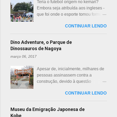
Teria o futebol origem no kemari?
sendo exceção no Japão. Este
da palavra Yakudoshi no Google,
Embora seja atribuída aos ingleses -
número é incluído em vários termos,
aparece a palavra climatério. Embora
que foi onde o esporte tomou forma -
por exemplo: 7 maravilhas do mundo,
não haja muita informação, encontrei
não se sabe exatamente qual é a
7 pecados mortais, 7 virtudes, 7
este significado para o climatério
CONTINUAR LENDO
origem do futebol. Muitos povos dos
mares, 7 dias da semana, 7 cores, 7
masculino: "homem no intervalo dos
antigos Egito, Grécia e Roma já
anões, etc... Budistas acreditam em 7
40 aos 41 anos". A explic...
tiveram jogos semelhantes há
reencarnações. Japoneses
Dino Adventure, o Parque de
milhares de anos, além dos sempre
comemoram o sétimo dia após o
Dinossauros de Nagoya
citados chineses e japoneses. Longe
nascimento de um bebê e, assim,
março 06, 2017
de serem beisebol ou sumô os
como os cristãos realizam culto uma
esportes preferidos dos japoneses
semana após a morte e, novamente,
Apesar de, inicialmente, milhares de
atualmente, o futebol caiu no gosto
depois de 7 semanas. Não descobri
pessoas assinassem contra a
deles e é o primeiro no ranking. O
a razão, mas não é de estranhar
construção, devido à questão
beisebol caiu para o segundo lugar. A
porque há 7 deuses da sorte.
ambiental, o parque temático de
preferência ao futebol pelos
Shichifukujin (七 福神) significa "Sete
CONTINUAR LENDO
dinossauros, Dino Adventure
japoneses foi crescendo
Deuses da Sorte", fazem parte da
Nagoya, foi inaugurado em julho do
gradativamente. Algumas pesquisas
cultura, do folclore japonês e do
ano passado (2016), junto ao Odaka
de poucos anos atrás, mostravam o
Museu da Emigração Japonesa de
xintoísmo. Shichi ...
Ryokuchi, localizado em Sakyoyama,
beisebol como o esporte favorito dos
Kobe