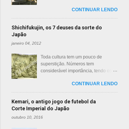
bairro, não sendo, portanto,
japoneses, segundo uma crença -
sensação muito melhor do que
obrigatória, e visto em pouquíssimas
CONTINUAR LENDO
nesta >>> postagem e não havia
vender a preço baixo. O Japão é um
cidades. Na minha opinião -
feito uma exclusiva sobre o assunto,
país que recicla há muitos anos e
esclarecendo bem que é apenas
até porque existem toneladas de
leva muito a sério. Em cidades como
Shichifukujin, os 7 deuses da sorte do
uma opinião, não consultei ninguém
informações pela net. No entanto, a
Nagoya, basta colocar as roupas em
Japão
do Corpo de Bombeiros - servem
pedido de um amigo da fanpage ,
sacos brancos. As roupas serão
para atender aos nossos insti...
janeiro 04, 2012
puxei um antigo rascunho do fundo
recicladas para diversos usos, como
da gaveta. Yakudoshi se refere às
panos de limpeza ou enviadas aos
Toda cultura tem um pouco de
idades perigosas, antiga crença com
países pobres. Campanhas ou
superstição. Números tem
origem no período Heian. Uma
grupos de ajuda solicitando roupas
considerável importância, tendo os
superstição baseada em trocadilhos,
usadas aparecem vez ou outra em
da sorte e do azar. No Japão, os
fundamentados na pronúncia dos
redes sociais. Algumas instituições
CONTINUAR LENDO
números 4 (pronunciado " shi ") e 9
números com significados ruins. Nos
religiosas, igrejas católicas,
(pronunciado " ku ") são
tempos antigos, outras idades eram
evangélicas, espíritas, aceitam para
considerados de azar, por causa da
incluídas como desfavoráveis. Yaku,
Kemari, o antigo jogo de futebol da
repassar aos necessitados. A pref...
pronúncia. "Shi" significa, também,
se traduz como infortúnio ou má sorte
Corte Imperial do Japão
morte e "ku" , agonia ou tortura. 7 é
e, doshi, consoante alterada devido à
outubro 10, 2016
um número auspicioso em quase
junção da palavra toshi, que significa
todos os países do mundo, não
ano. Se procurarmos pela tradução