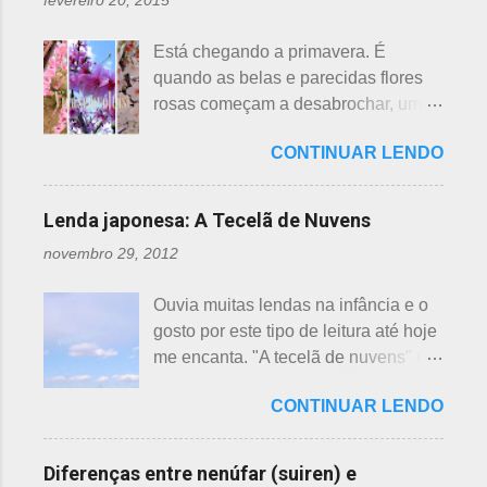
Está chegando a primavera. É
quando as belas e parecidas flores
rosas começam a desabrochar, uma
atrás da outra, a primeira em
CONTINUAR LENDO
fevereiro, a segunda em março e, no
final de março até abril, as cerejeiras.
Lembrando que o clima pode
Lenda japonesa: A Tecelã de Nuvens
interferir nas previsões, antecipando
novembro 29, 2012
ou atrasando a florescência. Também
começam as confusões com a
Ouvia muitas lendas na infância e o
identificação ou com o nome das
gosto por este tipo de leitura até hoje
flores, pelas cores e algumas
me encanta. "A tecelã de nuvens" é
semelhanças. Saiba como identificar
uma das mais bonitas lendas
essas 3 belas flores, ligeiramente
CONTINUAR LENDO
japonesas e - embora muitos
parecidas: - Ameixeira - Ume 梅 A
conheçam - compartilho aos que
primeira a florescer é a ameixeira.
ainda não tiveram essa
Particularmente, dessas 3 flores,
Diferenças entre nenúfar (suiren) e