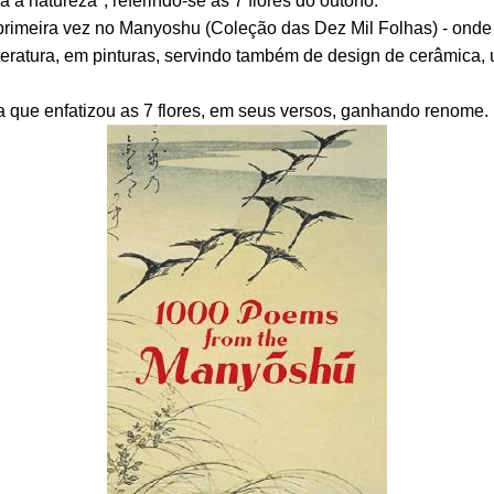
 a natureza", referindo-se às 7 flores do outono.
 primeira vez no Manyoshu (Coleção das Dez Mil Folhas) - onde
iteratura, em pinturas, servindo também de design de cerâmica, u
 que enfatizou as 7 flores, em seus versos, ganhando renome.