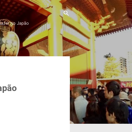
 lazer no Japão
apão