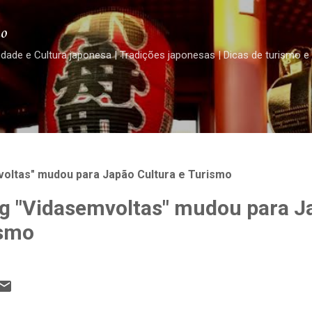
Pular para o conteúdo principal
o
edade e Cultura japonesa | Tradições japonesas | Dicas de turismo e
oltas" mudou para Japão Cultura e Turismo
g "Vidasemvoltas" mudou para J
ismo