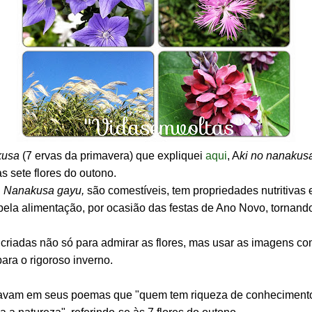
kusa
(7 ervas da primavera) que expliquei
aqui
, A
ki no nanakusa
s sete flores do outono.
u
Nanakusa gayu,
são comestíveis, tem propriedades nutritivas e
ela alimentação, por ocasião das festas de Ano Novo, tornand
 criadas não só para admirar as flores, mas usar as imagens c
ara o rigoroso inverno.
avam em seus poemas que "quem tem riqueza de conhecimento,