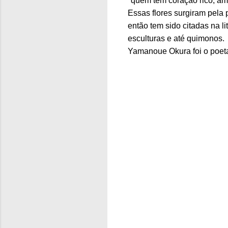
"quem tem coração rico, ama
Essas flores surgiram pela
então tem sido citadas na l
esculturas e até quimonos.
Yamanoue Okura foi o poeta