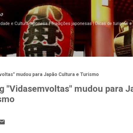
Pular para o conteúdo principal
o
edade e Cultura japonesa | Tradições japonesas | Dicas de turismo e
oltas" mudou para Japão Cultura e Turismo
g "Vidasemvoltas" mudou para J
ismo