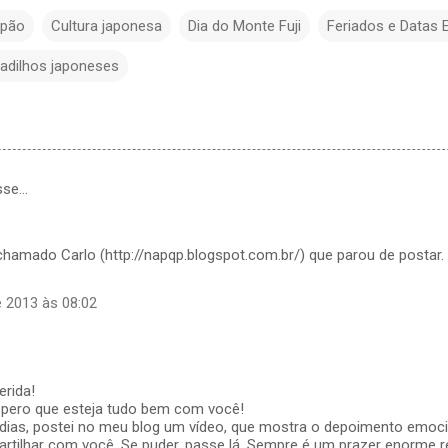
apão
Cultura japonesa
Dia do Monte Fuji
Feriados e Datas 
cadilhos japoneses
sse…
hamado Carlo (http://napqp.blogspot.com.br/) que parou de postar. 
e 2013 às 08:02
erida!
Espero que esteja tudo bem com você!
 dias, postei no meu blog um vídeo, que mostra o depoimento emo
rtilhar com você. Se puder, passe lá. Sempre é um prazer enorme re