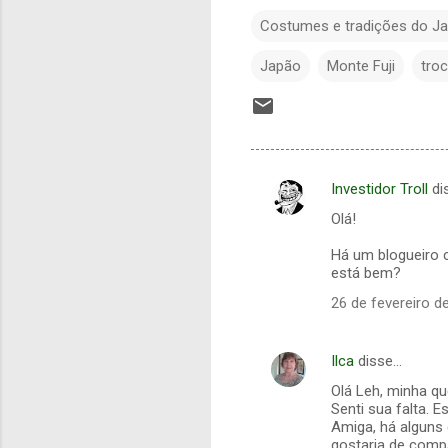
Costumes e tradições do J
Japão
Monte Fuji
tro
Investidor Troll
di
C
Olá!
o
m
Há um blogueiro c
está bem?
e
26 de fevereiro d
n
t
Ilca
disse…
á
Olá Leh, minha qu
r
Senti sua falta. 
i
Amiga, há alguns
gostaria de compa