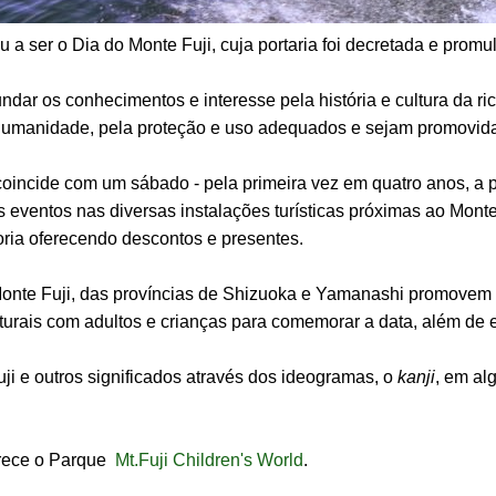
sou a ser o Dia do Monte Fuji, cuja portaria foi decretada e pr
undar os conhecimentos e interesse pela história e cultura da r
umanidade, pela proteção e uso adequados e sejam promovidas
oincide com um sábado - pela primeira vez em quatro anos, a par
 eventos nas diversas instalações turísticas próximas ao Monte
ria oferecendo descontos e presentes.
nte Fuji, das províncias de Shizuoka e Yamanashi promovem e
turais com adultos e crianças para comemorar a data, além de 
 e outros significados através dos ideogramas, o
kanji
, em alg
erece o Parque
Mt.Fuji Children's World
.