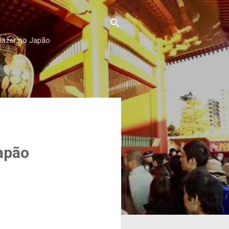
 lazer no Japão
apão