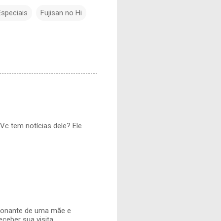
Especiais
Fujisan no Hi
Vc tem notícias dele? Ele
cionante de uma mãe e
ceber sua visita.