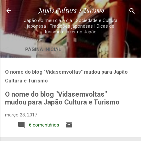
Pular para o conteúdo principal
Japão Cultura e Turismo
Japão do meu dia a dia | Sociedade e Cultura
japonesa | Tradições japonesas | Dicas de
turismo e lazer no Japão
PÁGINA INICIAL
O nome do blog "Vidasemvoltas" mudou para Japão
Cultura e Turismo
O nome do blog "Vidasemvoltas"
mudou para Japão Cultura e Turismo
março 28, 2017
6 comentários