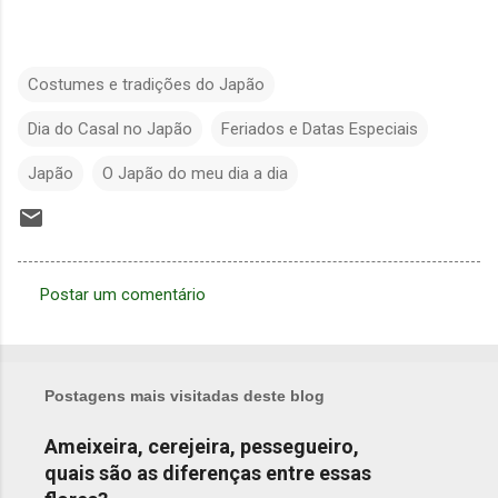
Costumes e tradições do Japão
Dia do Casal no Japão
Feriados e Datas Especiais
Japão
O Japão do meu dia a dia
Postar um comentário
C
o
m
Postagens mais visitadas deste blog
e
n
Ameixeira, cerejeira, pessegueiro,
quais são as diferenças entre essas
t