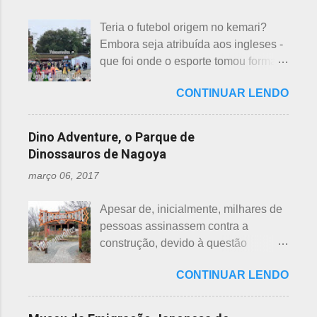
junção da palavra toshi, que significa
todos os países do mundo, não
ano. Se procurarmos pela tradução
Teria o futebol origem no kemari?
sendo exceção no Japão. Este
da palavra Yakudoshi no Google,
Embora seja atribuída aos ingleses -
número é incluído em vários termos,
aparece a palavra climatério. Embora
que foi onde o esporte tomou forma -
por exemplo: 7 maravilhas do mundo,
não haja muita informação, encontrei
não se sabe exatamente qual é a
7 pecados mortais, 7 virtudes, 7
este significado para o climatério
CONTINUAR LENDO
origem do futebol. Muitos povos dos
mares, 7 dias da semana, 7 cores, 7
masculino: "homem no intervalo dos
antigos Egito, Grécia e Roma já
anões, etc... Budistas acreditam em 7
40 aos 41 anos". A explic...
tiveram jogos semelhantes há
reencarnações. Japoneses
Dino Adventure, o Parque de
milhares de anos, além dos sempre
comemoram o sétimo dia após o
Dinossauros de Nagoya
citados chineses e japoneses. Longe
nascimento de um bebê e, assim,
março 06, 2017
de serem beisebol ou sumô os
como os cristãos realizam culto uma
esportes preferidos dos japoneses
semana após a morte e, novamente,
Apesar de, inicialmente, milhares de
atualmente, o futebol caiu no gosto
depois de 7 semanas. Não descobri
pessoas assinassem contra a
deles e é o primeiro no ranking. O
a razão, mas não é de estranhar
construção, devido à questão
beisebol caiu para o segundo lugar. A
porque há 7 deuses da sorte.
ambiental, o parque temático de
preferência ao futebol pelos
Shichifukujin (七 福神) significa "Sete
CONTINUAR LENDO
dinossauros, Dino Adventure
japoneses foi crescendo
Deuses da Sorte", fazem parte da
Nagoya, foi inaugurado em julho do
gradativamente. Algumas pesquisas
cultura, do folclore japonês e do
ano passado (2016), junto ao Odaka
de poucos anos atrás, mostravam o