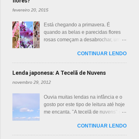
flores?
á
r
fevereiro 20, 2015
i
Está chegando a primavera. É
o
quando as belas e parecidas flores
s
rosas começam a desabrochar, uma
atrás da outra, a primeira em
CONTINUAR LENDO
fevereiro, a segunda em março e, no
final de março até abril, as cerejeiras.
Lembrando que o clima pode
Lenda japonesa: A Tecelã de Nuvens
interferir nas previsões, antecipando
novembro 29, 2012
ou atrasando a florescência. Também
começam as confusões com a
Ouvia muitas lendas na infância e o
identificação ou com o nome das
gosto por este tipo de leitura até hoje
flores, pelas cores e algumas
me encanta. "A tecelã de nuvens" é
semelhanças. Saiba como identificar
uma das mais bonitas lendas
essas 3 belas flores, ligeiramente
CONTINUAR LENDO
japonesas e - embora muitos
parecidas: - Ameixeira - Ume 梅 A
conheçam - compartilho aos que
primeira a florescer é a ameixeira.