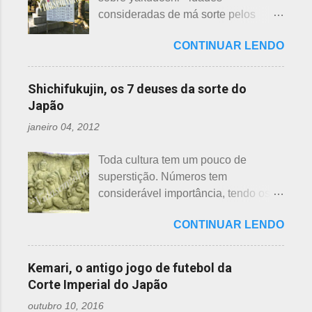
tem interesse nas peças, além do
depende de cada associação de
consideradas de má sorte pelos
baixo preço oferecido. Doar dá uma
bairro, não sendo, portanto,
japoneses, segundo uma crença -
sensação muito melhor do que
obrigatória, e visto em pouquíssimas
CONTINUAR LENDO
nesta >>> postagem e não havia
vender a preço baixo. O Japão é um
cidades. Na minha opinião -
feito uma exclusiva sobre o assunto,
país que recicla há muitos anos e
esclarecendo bem que é apenas
até porque existem toneladas de
leva muito a sério. Em cidades como
Shichifukujin, os 7 deuses da sorte do
uma opinião, não consultei ninguém
informações pela net. No entanto, a
Nagoya, basta colocar as roupas em
Japão
do Corpo de Bombeiros - servem
pedido de um amigo da fanpage ,
sacos brancos. As roupas serão
para atender aos nossos insti...
janeiro 04, 2012
puxei um antigo rascunho do fundo
recicladas para diversos usos, como
da gaveta. Yakudoshi se refere às
panos de limpeza ou enviadas aos
Toda cultura tem um pouco de
idades perigosas, antiga crença com
países pobres. Campanhas ou
superstição. Números tem
origem no período Heian. Uma
grupos de ajuda solicitando roupas
considerável importância, tendo os
superstição baseada em trocadilhos,
usadas aparecem vez ou outra em
da sorte e do azar. No Japão, os
fundamentados na pronúncia dos
redes sociais. Algumas instituições
CONTINUAR LENDO
números 4 (pronunciado " shi ") e 9
números com significados ruins. Nos
religiosas, igrejas católicas,
(pronunciado " ku ") são
tempos antigos, outras idades eram
evangélicas, espíritas, aceitam para
considerados de azar, por causa da
incluídas como desfavoráveis. Yaku,
Kemari, o antigo jogo de futebol da
repassar aos necessitados. A pref...
pronúncia. "Shi" significa, também,
se traduz como infortúnio ou má sorte
Corte Imperial do Japão
morte e "ku" , agonia ou tortura. 7 é
e, doshi, consoante alterada devido à
outubro 10, 2016
um número auspicioso em quase