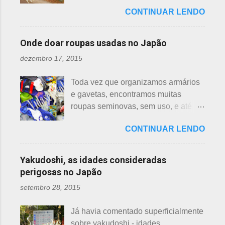
em vários países de primeiro mundo,
mostrar em fotos. Flor de lotus As
bem longe com seu ancinho. A
CONTINUAR LENDO
inclusive no Japão. Este assunto é
flores de lotus são grandes, que
aranha, surpresa com a bondade de
mais uma das postagens que estava
brotam de hastes compridas e em
Sei , olhou para ele. Sei nunca
em rascunho por alguns anos, desde
apenas 3 cores, branca, creme e
Onde doar roupas usadas no Japão
percebeu, pois além da aranha ser
que passei por estas casas e
rosa. F echadas lembram tulipas;
pequena, ele havia...
dezembro 17, 2015
descobri pra que serviam essas
abertas lembram o sol. Suas folhas
garrafas. O tempo passou, o assunto
largas e cor única: verde. As folhas
Toda vez que organizamos armários
acabou esquecido, até que postei
crescem para o alto, em hastes
e gavetas, encontramos muitas
sobre esses baldes de água
longas. As raízes são comestíveis,
roupas seminovas, sem uso, e até
dispostos em alguns bairros de
produzindo o renkon. Detalhei sobre
das que não se lembrava mais.
algumas cidades, muito visto em
flor de lotus, na postagem anterior
CONTINUAR LENDO
Roupas de crianças, em perfeito
Arashiyama, em Kyoto, inclusive nos
que você pode ler clicando >>> AQUI
estado, que não servem mais, peças
jardins do Heian Jinja. Esses baldes
, bem como muito mais informações
novas, semi novas, de pouco uso. O
com água, escritos 消火用, ou Shōka-
Yakudoshi, as idades consideradas
e imagens de uma pla...
que fazer com elas? No Japão,
yō, balde para combate a incêndios,
perigosas no Japão
deparamos com este problema: a
são utilizados para auxiliar em
setembro 28, 2015
quem doar. Existem lojas que
princípios ou focos iniciais de
compram calçados, vestuário e
incêndios, para que não se
Já havia comentado superficialmente
acessórios usados, mas nem sempre
propaguem. A colocação dos baldes
sobre yakudoshi - idades