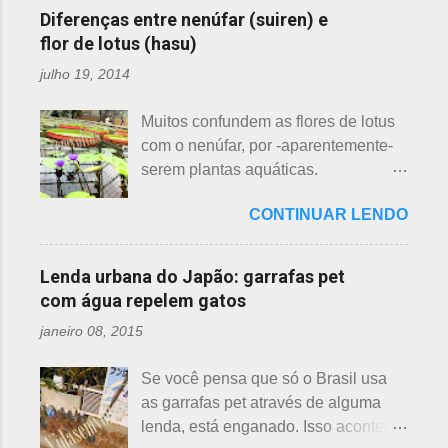
ainda não tiveram essa
Particularmente, dessas 3 flores,
Diferenças entre nenúfar (suiren) e
oportunidade. A tecelã de nuvens Há
gosto mais da ameixeira. O período
flor de lotus (hasu)
muito tempo atrás, na terra do sol
de florescência previsto das
julho 19, 2014
nascente, um jovem agricultor,
ameixeiras é o mês de fevereiro.
chamado Sei , estava preparando
Ameixeiras não tem caule e as flores
Muitos confundem as flores de lotus
suas terras para o plantio. Sozinho
brotam diretamente dos ramos. Cada
com o nenúfar, por -aparentemente-
no mundo e muito triste, pois a mãe,
junta no botão tem apenas uma flor e
serem plantas aquáticas.
que era tecelã, havia falecido
é relativamente espaçoso. As pétalas
Ambas, nenúfar e flor de lotus brotam
recentemente e não havia ninguém
são arredondadas. - Pessegueiro -
CONTINUAR LENDO
na água, no entanto, existem
para ajudá-lo nessa tarefa. Eis que
Momo 桃 A previsão de florescimento
diferenças. Nenúfar brota na água e
estava ele semeando e, de repente,
é março, como todas as flores. As
flor de lotus no chão lodoso que,
viu uma cobra rastejando no chão.
Lenda urbana do Japão: garrafas pet
árvores do pessegueiro são mais
popularmente, dizemos brejo. Vou
Sei percebeu que a cobra deslizou
com água repelem gatos
baixas, geralmente apresen...
explicar de maneira bem objetiva,
firmemente em direção a uma moita
janeiro 08, 2015
qual a diferença entre o nenúfar -
de crisântemos, onde havia uma
suiren, em japonês - e flor de lotus -
aranha suspensa por um fio de seda
Se você pensa que só o Brasil usa
hasu, em japonês. Basta dar uma
da teia. A aranha fez Sei lembrar da
as garrafas pet através de alguma
olhada nas flores para perceber as
mãe - pequena e indefesa - e
lenda, está enganado. Isso acontece
grandes diferenças e, para isso, vou
imediatamente levou a cobra para