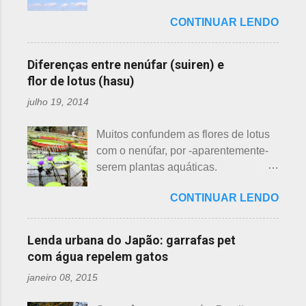
uma das mais bonitas lendas
essas 3 belas flores, ligeiramente
CONTINUAR LENDO
japonesas e - embora muitos
parecidas: - Ameixeira - Ume 梅 A
conheçam - compartilho aos que
primeira a florescer é a ameixeira.
ainda não tiveram essa
Particularmente, dessas 3 flores,
Diferenças entre nenúfar (suiren) e
oportunidade. A tecelã de nuvens Há
gosto mais da ameixeira. O período
flor de lotus (hasu)
muito tempo atrás, na terra do sol
de florescência previsto das
julho 19, 2014
nascente, um jovem agricultor,
ameixeiras é o mês de fevereiro.
chamado Sei , estava preparando
Ameixeiras não tem caule e as flores
Muitos confundem as flores de lotus
suas terras para o plantio. Sozinho
brotam diretamente dos ramos. Cada
com o nenúfar, por -aparentemente-
no mundo e muito triste, pois a mãe,
junta no botão tem apenas uma flor e
serem plantas aquáticas.
que era tecelã, havia falecido
é relativamente espaçoso. As pétalas
Ambas, nenúfar e flor de lotus brotam
recentemente e não havia ninguém
são arredondadas. - Pessegueiro -
CONTINUAR LENDO
na água, no entanto, existem
para ajudá-lo nessa tarefa. Eis que
Momo 桃 A previsão de florescimento
diferenças. Nenúfar brota na água e
estava ele semeando e, de repente,
é março, como todas as flores. As
flor de lotus no chão lodoso que,
viu uma cobra rastejando no chão.
Lenda urbana do Japão: garrafas pet
árvores do pessegueiro são mais
popularmente, dizemos brejo. Vou
Sei percebeu que a cobra deslizou
com água repelem gatos
baixas, geralmente apresen...
explicar de maneira bem objetiva,
firmemente em direção a uma moita
janeiro 08, 2015
qual a diferença entre o nenúfar -
de crisântemos, onde havia uma
suiren, em japonês - e flor de lotus -
aranha suspensa por um fio de seda