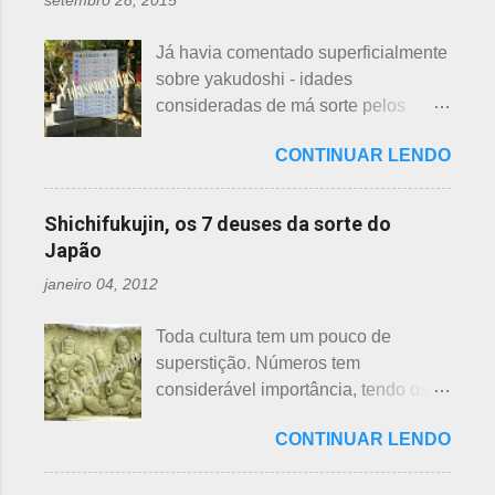
setembro 28, 2015
quem doar. Existem lojas que
princípios ou focos iniciais de
compram calçados, vestuário e
incêndios, para que não se
Já havia comentado superficialmente
acessórios usados, mas nem sempre
propaguem. A colocação dos baldes
sobre yakudoshi - idades
tem interesse nas peças, além do
depende de cada associação de
consideradas de má sorte pelos
baixo preço oferecido. Doar dá uma
bairro, não sendo, portanto,
japoneses, segundo uma crença -
sensação muito melhor do que
obrigatória, e visto em pouquíssimas
CONTINUAR LENDO
nesta >>> postagem e não havia
vender a preço baixo. O Japão é um
cidades. Na minha opinião -
feito uma exclusiva sobre o assunto,
país que recicla há muitos anos e
esclarecendo bem que é apenas
até porque existem toneladas de
leva muito a sério. Em cidades como
Shichifukujin, os 7 deuses da sorte do
uma opinião, não consultei ninguém
informações pela net. No entanto, a
Nagoya, basta colocar as roupas em
Japão
do Corpo de Bombeiros - servem
pedido de um amigo da fanpage ,
sacos brancos. As roupas serão
para atender aos nossos insti...
janeiro 04, 2012
puxei um antigo rascunho do fundo
recicladas para diversos usos, como
da gaveta. Yakudoshi se refere às
panos de limpeza ou enviadas aos
Toda cultura tem um pouco de
idades perigosas, antiga crença com
países pobres. Campanhas ou
superstição. Números tem
origem no período Heian. Uma
grupos de ajuda solicitando roupas
considerável importância, tendo os
superstição baseada em trocadilhos,
usadas aparecem vez ou outra em
da sorte e do azar. No Japão, os
fundamentados na pronúncia dos
redes sociais. Algumas instituições
CONTINUAR LENDO
números 4 (pronunciado " shi ") e 9
números com significados ruins. Nos
religiosas, igrejas católicas,
(pronunciado " ku ") são
tempos antigos, outras idades eram
evangélicas, espíritas, aceitam para