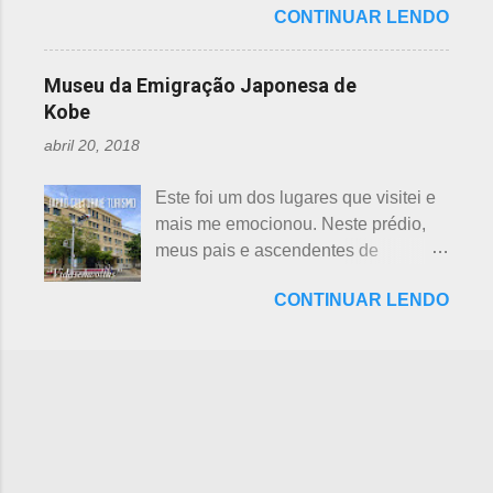
preferência ao futebol pelos
Shichifukujin (七 福神) significa "Sete
CONTINUAR LENDO
dinossauros, Dino Adventure
japoneses foi crescendo
Deuses da Sorte", fazem parte da
Nagoya, foi inaugurado em julho do
gradativamente. Algumas pesquisas
cultura, do folclore japonês e do
ano passado (2016), junto ao Odaka
de poucos anos atrás, mostravam o
Museu da Emigração Japonesa de
xintoísmo. Shichi ...
Ryokuchi, localizado em Sakyoyama,
beisebol como o esporte favorito dos
Kobe
Nagoya. A resposta dada, quanto à
japoneses e, em segundo, o futebol.
abril 20, 2018
questão ambiental, é que fora
Hoje, a preferência dos japoneses
previamente analisada, sem causar
pelo futebol ultrapassou o beisebol.
Este foi um dos lugares que visitei e
danos ou prejuízo. Dino Adventure é
Existem campos de futebol
mais me emocionou. Neste prédio,
um parque temático que contém 18
espalhados por todo o arquipélago.
meus pais e ascendentes de
réplicas de dinossauros, com sons e
Nos trens, encontramos muitos
milhares de nipo brasileiros
movimentos para aguçar ainda mais
garotos japoneses praticantes do
CONTINUAR LENDO
estiveram pela última vez no Japão,
a curiosidade. O som é obtido a partir
esporte. Não é raro encontrar
antes de partir para o Brasil. Todos
de um sensor, indicado na foto
camisetas escritas com a paixão pelo
os descendentes nipônicos deveriam
acima. Muitas réplicas são
futebol. A história do futebol e sua
visitar este museu, que fora um dia
enormemente assustadoras, como se
introdução no...
chamado de Centro de Imigração de
pode perceber nas fotos acima e
Kob e, na cidade de Kobe, Hyogo.
abaixo. Esses abaixo parecem
Inaugurado em 1928, com o nome
sorrir... Em Gujo, Gifu, já existe um
de Kokuritsu Imin Shūyōsho que