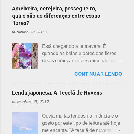
Ameixeira, cerejeira, pessegueiro,
quais são as diferenças entre essas
flores?
fevereiro 20, 2015
Está chegando a primavera. É
quando as belas e parecidas flores
rosas começam a desabrochar, uma
atrás da outra, a primeira em
CONTINUAR LENDO
fevereiro, a segunda em março e, no
final de março até abril, as cerejeiras.
Lembrando que o clima pode
Lenda japonesa: A Tecelã de Nuvens
interferir nas previsões, antecipando
novembro 29, 2012
ou atrasando a florescência. Também
começam as confusões com a
Ouvia muitas lendas na infância e o
identificação ou com o nome das
gosto por este tipo de leitura até hoje
flores, pelas cores e algumas
me encanta. "A tecelã de nuvens" é
semelhanças. Saiba como identificar