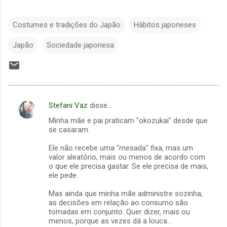
Costumes e tradições do Japão
Hábitos japoneses
Japão
Sociedade japonesa
Stefani Vaz
disse…
C
Minha mãe e pai praticam "okozukai" desde que
o
se casaram.
m
Ele não recebe uma "mesada" fixa, mas um
e
valor aleatório, mais ou menos de acordo com
o que ele precisa gastar. Se ele precisa de mais,
n
ele pede.
t
Mas ainda que minha mãe administre sozinha,
á
as decisões em relação ao consumo são
r
tomadas em conjunto. Quer dizer, mais ou
menos, porque as vezes dá a louca...
i