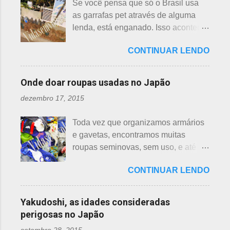
Se você pensa que só o Brasil usa
hasu, em japonês. Basta dar uma
da teia. A aranha fez Sei lembrar da
as garrafas pet através de alguma
olhada nas flores para perceber as
mãe - pequena e indefesa - e
lenda, está enganado. Isso acontece
grandes diferenças e, para isso, vou
imediatamente levou a cobra para
em vários países de primeiro mundo,
mostrar em fotos. Flor de lotus As
bem longe com seu ancinho. A
CONTINUAR LENDO
inclusive no Japão. Este assunto é
flores de lotus são grandes, que
aranha, surpresa com a bondade de
mais uma das postagens que estava
brotam de hastes compridas e em
Sei , olhou para ele. Sei nunca
em rascunho por alguns anos, desde
apenas 3 cores, branca, creme e
Onde doar roupas usadas no Japão
percebeu, pois além da aranha ser
que passei por estas casas e
rosa. F echadas lembram tulipas;
pequena, ele havia...
dezembro 17, 2015
descobri pra que serviam essas
abertas lembram o sol. Suas folhas
garrafas. O tempo passou, o assunto
largas e cor única: verde. As folhas
Toda vez que organizamos armários
acabou esquecido, até que postei
crescem para o alto, em hastes
e gavetas, encontramos muitas
sobre esses baldes de água
longas. As raízes são comestíveis,
roupas seminovas, sem uso, e até
dispostos em alguns bairros de
produzindo o renkon. Detalhei sobre
das que não se lembrava mais.
algumas cidades, muito visto em
flor de lotus, na postagem anterior
CONTINUAR LENDO
Roupas de crianças, em perfeito
Arashiyama, em Kyoto, inclusive nos
que você pode ler clicando >>> AQUI
estado, que não servem mais, peças
jardins do Heian Jinja. Esses baldes
, bem como muito mais informações
novas, semi novas, de pouco uso. O
com água, escritos 消火用, ou Shōka-
Yakudoshi, as idades consideradas
e imagens de uma pla...
que fazer com elas? No Japão,
yō, balde para combate a incêndios,
perigosas no Japão
deparamos com este problema: a
são utilizados para auxiliar em