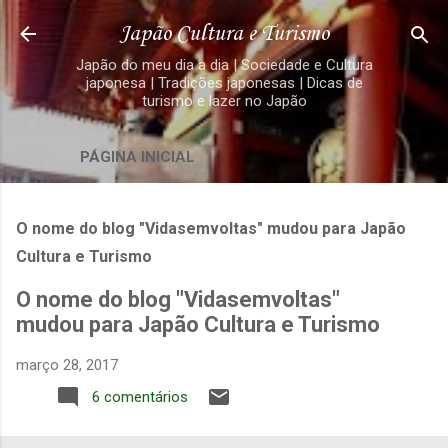
Pular para o conteúdo principal
Japão Cultura e Turismo
Japão do meu dia a dia | Sociedade e Cultura
japonesa | Tradições japonesas | Dicas de
turismo e lazer no Japão
PÁGINA INICIAL
O nome do blog "Vidasemvoltas" mudou para Japão
Cultura e Turismo
O nome do blog "Vidasemvoltas"
mudou para Japão Cultura e Turismo
março 28, 2017
6 comentários