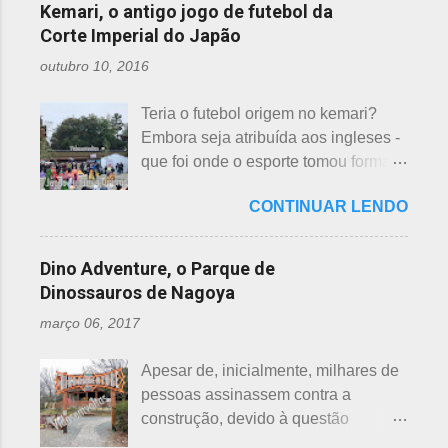
considerados de azar, por causa da
incluídas como desfavoráveis. Yaku,
Kemari, o antigo jogo de futebol da
repassar aos necessitados. A pref...
pronúncia. "Shi" significa, também,
se traduz como infortúnio ou má sorte
Corte Imperial do Japão
morte e "ku" , agonia ou tortura. 7 é
e, doshi, consoante alterada devido à
outubro 10, 2016
um número auspicioso em quase
junção da palavra toshi, que significa
todos os países do mundo, não
ano. Se procurarmos pela tradução
Teria o futebol origem no kemari?
sendo exceção no Japão. Este
da palavra Yakudoshi no Google,
Embora seja atribuída aos ingleses -
número é incluído em vários termos,
aparece a palavra climatério. Embora
que foi onde o esporte tomou forma -
por exemplo: 7 maravilhas do mundo,
não haja muita informação, encontrei
não se sabe exatamente qual é a
7 pecados mortais, 7 virtudes, 7
este significado para o climatério
CONTINUAR LENDO
origem do futebol. Muitos povos dos
mares, 7 dias da semana, 7 cores, 7
masculino: "homem no intervalo dos
antigos Egito, Grécia e Roma já
anões, etc... Budistas acreditam em 7
40 aos 41 anos". A explic...
tiveram jogos semelhantes há
reencarnações. Japoneses
Dino Adventure, o Parque de
milhares de anos, além dos sempre
comemoram o sétimo dia após o
Dinossauros de Nagoya
citados chineses e japoneses. Longe
nascimento de um bebê e, assim,
março 06, 2017
de serem beisebol ou sumô os
como os cristãos realizam culto uma
esportes preferidos dos japoneses
semana após a morte e, novamente,
Apesar de, inicialmente, milhares de
atualmente, o futebol caiu no gosto
depois de 7 semanas. Não descobri
pessoas assinassem contra a
deles e é o primeiro no ranking. O
a razão, mas não é de estranhar
construção, devido à questão
beisebol caiu para o segundo lugar. A
porque há 7 deuses da sorte.
ambiental, o parque temático de