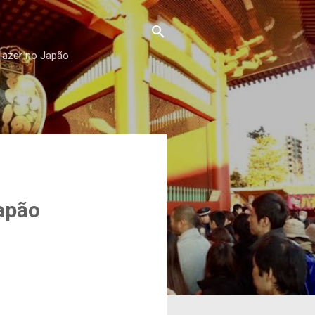
 lazer no Japão
apão