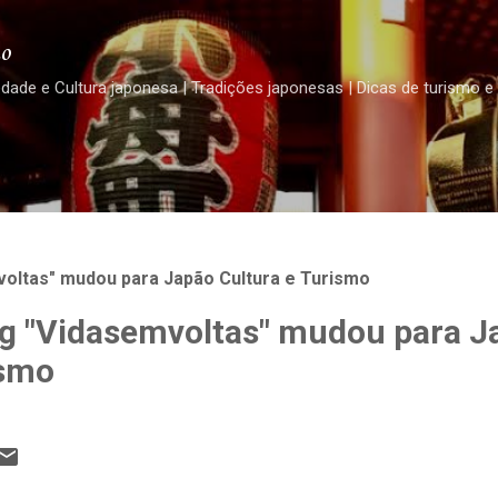
Pular para o conteúdo principal
o
edade e Cultura japonesa | Tradições japonesas | Dicas de turismo e
oltas" mudou para Japão Cultura e Turismo
g "Vidasemvoltas" mudou para J
ismo