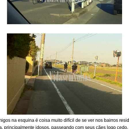
gos na esquina é coisa muito difícil de se ver nos bairros resi
, principalmente idosos, passeando com seus cães logo cedo. E 