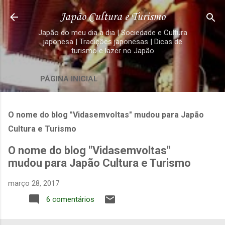
Pular para o conteúdo principal
Japão Cultura e Turismo
Japão do meu dia a dia | Sociedade e Cultura
japonesa | Tradições japonesas | Dicas de
turismo e lazer no Japão
PÁGINA INICIAL
O nome do blog "Vidasemvoltas" mudou para Japão
Cultura e Turismo
O nome do blog "Vidasemvoltas"
mudou para Japão Cultura e Turismo
março 28, 2017
6 comentários