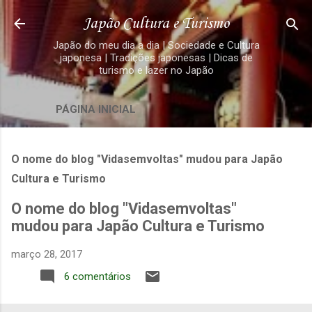
Pular para o conteúdo principal
Japão Cultura e Turismo
Japão do meu dia a dia | Sociedade e Cultura
japonesa | Tradições japonesas | Dicas de
turismo e lazer no Japão
PÁGINA INICIAL
O nome do blog "Vidasemvoltas" mudou para Japão
Cultura e Turismo
O nome do blog "Vidasemvoltas"
mudou para Japão Cultura e Turismo
março 28, 2017
6 comentários