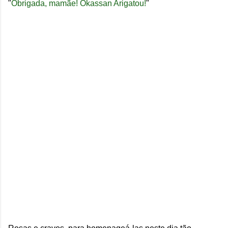
"
Obrigada, mamãe! Okassan Arigatou!
"