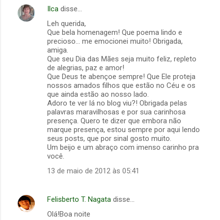
Ilca
disse…
C
Leh querida,
o
Que bela homenagem! Que poema lindo e
m
precioso... me emocionei muito! Obrigada,
amiga.
e
Que seu Dia das Mães seja muito feliz, repleto
de alegrias, paz e amor!
n
Que Deus te abençoe sempre! Que Ele proteja
t
nossos amados filhos que estão no Céu e os
que ainda estão ao nosso lado.
á
Adoro te ver lá no blog viu?! Obrigada pelas
r
palavras maravilhosas e por sua carinhosa
presença. Quero te dizer que embora não
i
marque presença, estou sempre por aqui lendo
o
seus posts, que por sinal gosto muito.
Um beijo e um abraço com imenso carinho pra
s
você.
13 de maio de 2012 às 05:41
Felisberto T. Nagata
disse…
Olá!Boa noite