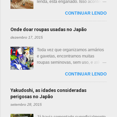
lenda, está enganado. Isso acontece
grandes diferenças e, para isso, vou
imediatamente levou a cobra para
em vários países de primeiro mundo,
mostrar em fotos. Flor de lotus As
bem longe com seu ancinho. A
CONTINUAR LENDO
inclusive no Japão. Este assunto é
flores de lotus são grandes, que
aranha, surpresa com a bondade de
mais uma das postagens que estava
brotam de hastes compridas e em
Sei , olhou para ele. Sei nunca
em rascunho por alguns anos, desde
apenas 3 cores, branca, creme e
Onde doar roupas usadas no Japão
percebeu, pois além da aranha ser
que passei por estas casas e
rosa. F echadas lembram tulipas;
pequena, ele havia...
dezembro 17, 2015
descobri pra que serviam essas
abertas lembram o sol. Suas folhas
garrafas. O tempo passou, o assunto
largas e cor única: verde. As folhas
Toda vez que organizamos armários
acabou esquecido, até que postei
crescem para o alto, em hastes
e gavetas, encontramos muitas
sobre esses baldes de água
longas. As raízes são comestíveis,
roupas seminovas, sem uso, e até
dispostos em alguns bairros de
produzindo o renkon. Detalhei sobre
das que não se lembrava mais.
algumas cidades, muito visto em
flor de lotus, na postagem anterior
CONTINUAR LENDO
Roupas de crianças, em perfeito
Arashiyama, em Kyoto, inclusive nos
que você pode ler clicando >>> AQUI
estado, que não servem mais, peças
jardins do Heian Jinja. Esses baldes
, bem como muito mais informações
novas, semi novas, de pouco uso. O
com água, escritos 消火用, ou Shōka-
Yakudoshi, as idades consideradas
e imagens de uma pla...
que fazer com elas? No Japão,
yō, balde para combate a incêndios,
perigosas no Japão
deparamos com este problema: a
são utilizados para auxiliar em
setembro 28, 2015
quem doar. Existem lojas que
princípios ou focos iniciais de
compram calçados, vestuário e
incêndios, para que não se
Já havia comentado superficialmente