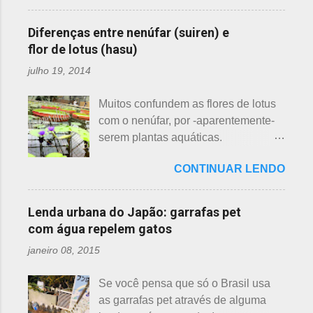
conheçam - compartilho aos que
primeira a florescer é a ameixeira.
ainda não tiveram essa
Particularmente, dessas 3 flores,
Diferenças entre nenúfar (suiren) e
oportunidade. A tecelã de nuvens Há
gosto mais da ameixeira. O período
flor de lotus (hasu)
muito tempo atrás, na terra do sol
de florescência previsto das
julho 19, 2014
nascente, um jovem agricultor,
ameixeiras é o mês de fevereiro.
chamado Sei , estava preparando
Ameixeiras não tem caule e as flores
Muitos confundem as flores de lotus
suas terras para o plantio. Sozinho
brotam diretamente dos ramos. Cada
com o nenúfar, por -aparentemente-
no mundo e muito triste, pois a mãe,
junta no botão tem apenas uma flor e
serem plantas aquáticas.
que era tecelã, havia falecido
é relativamente espaçoso. As pétalas
Ambas, nenúfar e flor de lotus brotam
recentemente e não havia ninguém
são arredondadas. - Pessegueiro -
CONTINUAR LENDO
na água, no entanto, existem
para ajudá-lo nessa tarefa. Eis que
Momo 桃 A previsão de florescimento
diferenças. Nenúfar brota na água e
estava ele semeando e, de repente,
é março, como todas as flores. As
flor de lotus no chão lodoso que,
viu uma cobra rastejando no chão.
Lenda urbana do Japão: garrafas pet
árvores do pessegueiro são mais
popularmente, dizemos brejo. Vou
Sei percebeu que a cobra deslizou
com água repelem gatos
baixas, geralmente apresen...
explicar de maneira bem objetiva,
firmemente em direção a uma moita
janeiro 08, 2015
qual a diferença entre o nenúfar -
de crisântemos, onde havia uma
suiren, em japonês - e flor de lotus -
aranha suspensa por um fio de seda
Se você pensa que só o Brasil usa
hasu, em japonês. Basta dar uma
da teia. A aranha fez Sei lembrar da
as garrafas pet através de alguma
olhada nas flores para perceber as
mãe - pequena e indefesa - e