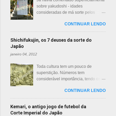
acessórios usados, mas nem sempre
propaguem. A colocação dos baldes
sobre yakudoshi - idades
tem interesse nas peças, além do
depende de cada associação de
consideradas de má sorte pelos
baixo preço oferecido. Doar dá uma
bairro, não sendo, portanto,
japoneses, segundo uma crença -
sensação muito melhor do que
obrigatória, e visto em pouquíssimas
CONTINUAR LENDO
nesta >>> postagem e não havia
vender a preço baixo. O Japão é um
cidades. Na minha opinião -
feito uma exclusiva sobre o assunto,
país que recicla há muitos anos e
esclarecendo bem que é apenas
até porque existem toneladas de
leva muito a sério. Em cidades como
Shichifukujin, os 7 deuses da sorte do
uma opinião, não consultei ninguém
informações pela net. No entanto, a
Nagoya, basta colocar as roupas em
Japão
do Corpo de Bombeiros - servem
pedido de um amigo da fanpage ,
sacos brancos. As roupas serão
para atender aos nossos insti...
janeiro 04, 2012
puxei um antigo rascunho do fundo
recicladas para diversos usos, como
da gaveta. Yakudoshi se refere às
panos de limpeza ou enviadas aos
Toda cultura tem um pouco de
idades perigosas, antiga crença com
países pobres. Campanhas ou
superstição. Números tem
origem no período Heian. Uma
grupos de ajuda solicitando roupas
considerável importância, tendo os
superstição baseada em trocadilhos,
usadas aparecem vez ou outra em
da sorte e do azar. No Japão, os
fundamentados na pronúncia dos
redes sociais. Algumas instituições
CONTINUAR LENDO
números 4 (pronunciado " shi ") e 9
números com significados ruins. Nos
religiosas, igrejas católicas,
(pronunciado " ku ") são
tempos antigos, outras idades eram
evangélicas, espíritas, aceitam para
considerados de azar, por causa da
incluídas como desfavoráveis. Yaku,
Kemari, o antigo jogo de futebol da
repassar aos necessitados. A pref...
pronúncia. "Shi" significa, também,
se traduz como infortúnio ou má sorte
Corte Imperial do Japão