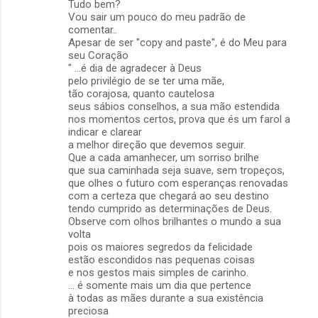
Tudo bem?
Vou sair um pouco do meu padrão de
comentar..
Apesar de ser "copy and paste", é do Meu para
seu Coração
" ...é dia de agradecer à Deus
pelo privilégio de se ter uma mãe,
tão corajosa, quanto cautelosa
seus sábios conselhos, a sua mão estendida
nos momentos certos, prova que és um farol a
indicar e clarear
a melhor direção que devemos seguir.
Que a cada amanhecer, um sorriso brilhe
que sua caminhada seja suave, sem tropeços,
que olhes o futuro com esperanças renovadas
com a certeza que chegará ao seu destino
tendo cumprido as determinações de Deus.
Observe com olhos brilhantes o mundo a sua
volta
pois os maiores segredos da felicidade
estão escondidos nas pequenas coisas
e nos gestos mais simples de carinho.
... é somente mais um dia que pertence
à todas as mães durante a sua existência
preciosa