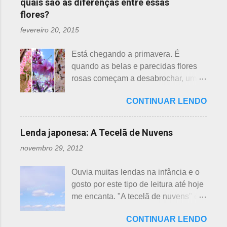
quais são as diferenças entre essas
flores?
fevereiro 20, 2015
Está chegando a primavera. É
quando as belas e parecidas flores
rosas começam a desabrochar, uma
atrás da outra, a primeira em
CONTINUAR LENDO
fevereiro, a segunda em março e, no
final de março até abril, as cerejeiras.
Lembrando que o clima pode
Lenda japonesa: A Tecelã de Nuvens
interferir nas previsões, antecipando
novembro 29, 2012
ou atrasando a florescência. Também
começam as confusões com a
Ouvia muitas lendas na infância e o
identificação ou com o nome das
gosto por este tipo de leitura até hoje
flores, pelas cores e algumas
me encanta. "A tecelã de nuvens" é
semelhanças. Saiba como identificar
uma das mais bonitas lendas
essas 3 belas flores, ligeiramente
CONTINUAR LENDO
japonesas e - embora muitos
parecidas: - Ameixeira - Ume 梅 A