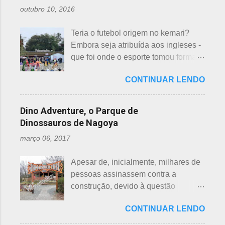
morte e "ku" , agonia ou tortura. 7 é
e, doshi, consoante alterada devido à
outubro 10, 2016
um número auspicioso em quase
junção da palavra toshi, que significa
todos os países do mundo, não
ano. Se procurarmos pela tradução
Teria o futebol origem no kemari?
sendo exceção no Japão. Este
da palavra Yakudoshi no Google,
Embora seja atribuída aos ingleses -
número é incluído em vários termos,
aparece a palavra climatério. Embora
que foi onde o esporte tomou forma -
por exemplo: 7 maravilhas do mundo,
não haja muita informação, encontrei
não se sabe exatamente qual é a
7 pecados mortais, 7 virtudes, 7
este significado para o climatério
CONTINUAR LENDO
origem do futebol. Muitos povos dos
mares, 7 dias da semana, 7 cores, 7
masculino: "homem no intervalo dos
antigos Egito, Grécia e Roma já
anões, etc... Budistas acreditam em 7
40 aos 41 anos". A explic...
tiveram jogos semelhantes há
reencarnações. Japoneses
Dino Adventure, o Parque de
milhares de anos, além dos sempre
comemoram o sétimo dia após o
Dinossauros de Nagoya
citados chineses e japoneses. Longe
nascimento de um bebê e, assim,
março 06, 2017
de serem beisebol ou sumô os
como os cristãos realizam culto uma
esportes preferidos dos japoneses
semana após a morte e, novamente,
Apesar de, inicialmente, milhares de
atualmente, o futebol caiu no gosto
depois de 7 semanas. Não descobri
pessoas assinassem contra a
deles e é o primeiro no ranking. O
a razão, mas não é de estranhar
construção, devido à questão
beisebol caiu para o segundo lugar. A
porque há 7 deuses da sorte.
ambiental, o parque temático de
preferência ao futebol pelos
Shichifukujin (七 福神) significa "Sete
CONTINUAR LENDO
dinossauros, Dino Adventure
japoneses foi crescendo
Deuses da Sorte", fazem parte da
Nagoya, foi inaugurado em julho do