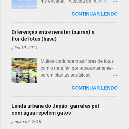
me encanta. "A tecelã de nuvens" é
semelhanças. Saiba como identificar
uma das mais bonitas lendas
essas 3 belas flores, ligeiramente
CONTINUAR LENDO
japonesas e - embora muitos
parecidas: - Ameixeira - Ume 梅 A
conheçam - compartilho aos que
primeira a florescer é a ameixeira.
ainda não tiveram essa
Particularmente, dessas 3 flores,
Diferenças entre nenúfar (suiren) e
oportunidade. A tecelã de nuvens Há
gosto mais da ameixeira. O período
flor de lotus (hasu)
muito tempo atrás, na terra do sol
de florescência previsto das
julho 19, 2014
nascente, um jovem agricultor,
ameixeiras é o mês de fevereiro.
chamado Sei , estava preparando
Ameixeiras não tem caule e as flores
Muitos confundem as flores de lotus
suas terras para o plantio. Sozinho
brotam diretamente dos ramos. Cada
com o nenúfar, por -aparentemente-
no mundo e muito triste, pois a mãe,
junta no botão tem apenas uma flor e
serem plantas aquáticas.
que era tecelã, havia falecido
é relativamente espaçoso. As pétalas
Ambas, nenúfar e flor de lotus brotam
recentemente e não havia ninguém
são arredondadas. - Pessegueiro -
CONTINUAR LENDO
na água, no entanto, existem
para ajudá-lo nessa tarefa. Eis que
Momo 桃 A previsão de florescimento
diferenças. Nenúfar brota na água e
estava ele semeando e, de repente,
é março, como todas as flores. As
flor de lotus no chão lodoso que,
viu uma cobra rastejando no chão.
Lenda urbana do Japão: garrafas pet
árvores do pessegueiro são mais
popularmente, dizemos brejo. Vou
Sei percebeu que a cobra deslizou
com água repelem gatos
baixas, geralmente apresen...
explicar de maneira bem objetiva,
firmemente em direção a uma moita
janeiro 08, 2015
qual a diferença entre o nenúfar -
de crisântemos, onde havia uma