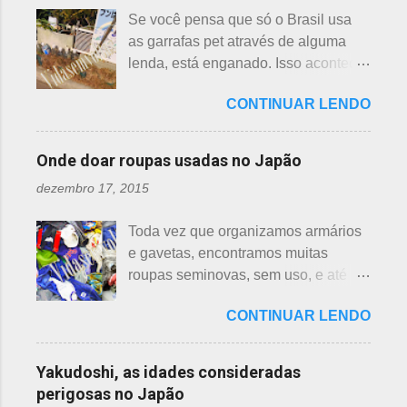
suiren, em japonês - e flor de lotus -
aranha suspensa por um fio de seda
Se você pensa que só o Brasil usa
hasu, em japonês. Basta dar uma
da teia. A aranha fez Sei lembrar da
as garrafas pet através de alguma
olhada nas flores para perceber as
mãe - pequena e indefesa - e
lenda, está enganado. Isso acontece
grandes diferenças e, para isso, vou
imediatamente levou a cobra para
em vários países de primeiro mundo,
mostrar em fotos. Flor de lotus As
bem longe com seu ancinho. A
CONTINUAR LENDO
inclusive no Japão. Este assunto é
flores de lotus são grandes, que
aranha, surpresa com a bondade de
mais uma das postagens que estava
brotam de hastes compridas e em
Sei , olhou para ele. Sei nunca
em rascunho por alguns anos, desde
apenas 3 cores, branca, creme e
Onde doar roupas usadas no Japão
percebeu, pois além da aranha ser
que passei por estas casas e
rosa. F echadas lembram tulipas;
pequena, ele havia...
dezembro 17, 2015
descobri pra que serviam essas
abertas lembram o sol. Suas folhas
garrafas. O tempo passou, o assunto
largas e cor única: verde. As folhas
Toda vez que organizamos armários
acabou esquecido, até que postei
crescem para o alto, em hastes
e gavetas, encontramos muitas
sobre esses baldes de água
longas. As raízes são comestíveis,
roupas seminovas, sem uso, e até
dispostos em alguns bairros de
produzindo o renkon. Detalhei sobre
das que não se lembrava mais.
algumas cidades, muito visto em
flor de lotus, na postagem anterior
CONTINUAR LENDO
Roupas de crianças, em perfeito
Arashiyama, em Kyoto, inclusive nos
que você pode ler clicando >>> AQUI
estado, que não servem mais, peças
jardins do Heian Jinja. Esses baldes
, bem como muito mais informações
novas, semi novas, de pouco uso. O
com água, escritos 消火用, ou Shōka-
Yakudoshi, as idades consideradas
e imagens de uma pla...
que fazer com elas? No Japão,
yō, balde para combate a incêndios,
perigosas no Japão
deparamos com este problema: a