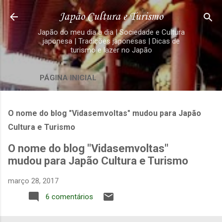
Pular para o conteúdo principal
Japão Cultura e Turismo
Japão do meu dia a dia | Sociedade e Cultura
japonesa | Tradições japonesas | Dicas de
turismo e lazer no Japão
PÁGINA INICIAL
O nome do blog "Vidasemvoltas" mudou para Japão
Cultura e Turismo
O nome do blog "Vidasemvoltas"
mudou para Japão Cultura e Turismo
março 28, 2017
6 comentários