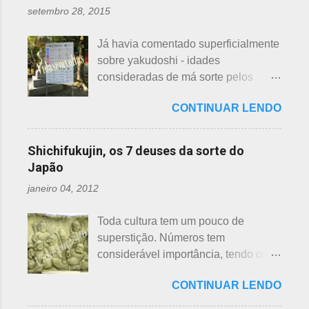
são utilizados para auxiliar em
setembro 28, 2015
quem doar. Existem lojas que
princípios ou focos iniciais de
compram calçados, vestuário e
incêndios, para que não se
Já havia comentado superficialmente
acessórios usados, mas nem sempre
propaguem. A colocação dos baldes
sobre yakudoshi - idades
tem interesse nas peças, além do
depende de cada associação de
consideradas de má sorte pelos
baixo preço oferecido. Doar dá uma
bairro, não sendo, portanto,
japoneses, segundo uma crença -
sensação muito melhor do que
obrigatória, e visto em pouquíssimas
CONTINUAR LENDO
nesta >>> postagem e não havia
vender a preço baixo. O Japão é um
cidades. Na minha opinião -
feito uma exclusiva sobre o assunto,
país que recicla há muitos anos e
esclarecendo bem que é apenas
até porque existem toneladas de
leva muito a sério. Em cidades como
Shichifukujin, os 7 deuses da sorte do
uma opinião, não consultei ninguém
informações pela net. No entanto, a
Nagoya, basta colocar as roupas em
Japão
do Corpo de Bombeiros - servem
pedido de um amigo da fanpage ,
sacos brancos. As roupas serão
para atender aos nossos insti...
janeiro 04, 2012
puxei um antigo rascunho do fundo
recicladas para diversos usos, como
da gaveta. Yakudoshi se refere às
panos de limpeza ou enviadas aos
Toda cultura tem um pouco de
idades perigosas, antiga crença com
países pobres. Campanhas ou
superstição. Números tem
origem no período Heian. Uma
grupos de ajuda solicitando roupas
considerável importância, tendo os
superstição baseada em trocadilhos,
usadas aparecem vez ou outra em
da sorte e do azar. No Japão, os
fundamentados na pronúncia dos
redes sociais. Algumas instituições
CONTINUAR LENDO
números 4 (pronunciado " shi ") e 9
números com significados ruins. Nos
religiosas, igrejas católicas,
(pronunciado " ku ") são
tempos antigos, outras idades eram