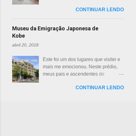
porque há 7 deuses da sorte.
ambiental, o parque temático de
preferência ao futebol pelos
Shichifukujin (七 福神) significa "Sete
CONTINUAR LENDO
dinossauros, Dino Adventure
japoneses foi crescendo
Deuses da Sorte", fazem parte da
Nagoya, foi inaugurado em julho do
gradativamente. Algumas pesquisas
cultura, do folclore japonês e do
ano passado (2016), junto ao Odaka
de poucos anos atrás, mostravam o
Museu da Emigração Japonesa de
xintoísmo. Shichi ...
Ryokuchi, localizado em Sakyoyama,
beisebol como o esporte favorito dos
Kobe
Nagoya. A resposta dada, quanto à
japoneses e, em segundo, o futebol.
abril 20, 2018
questão ambiental, é que fora
Hoje, a preferência dos japoneses
previamente analisada, sem causar
pelo futebol ultrapassou o beisebol.
Este foi um dos lugares que visitei e
danos ou prejuízo. Dino Adventure é
Existem campos de futebol
mais me emocionou. Neste prédio,
um parque temático que contém 18
espalhados por todo o arquipélago.
meus pais e ascendentes de
réplicas de dinossauros, com sons e
Nos trens, encontramos muitos
milhares de nipo brasileiros
movimentos para aguçar ainda mais
garotos japoneses praticantes do
CONTINUAR LENDO
estiveram pela última vez no Japão,
a curiosidade. O som é obtido a partir
esporte. Não é raro encontrar
antes de partir para o Brasil. Todos
de um sensor, indicado na foto
camisetas escritas com a paixão pelo
os descendentes nipônicos deveriam
acima. Muitas réplicas são
futebol. A história do futebol e sua
visitar este museu, que fora um dia
enormemente assustadoras, como se
introdução no...
chamado de Centro de Imigração de
pode perceber nas fotos acima e
Kob e, na cidade de Kobe, Hyogo.
abaixo. Esses abaixo parecem
Inaugurado em 1928, com o nome
sorrir... Em Gujo, Gifu, já existe um