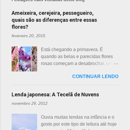
Ameixeira, cerejeira, pessegueiro,
quais são as diferenças entre essas
flores?
fevereiro 20, 2015
Está chegando a primavera. É
quando as belas e parecidas flores
rosas começam a desabrochar, uma
atrás da outra, a primeira em
CONTINUAR LENDO
fevereiro, a segunda em março e, no
final de março até abril, as cerejeiras.
Lembrando que o clima pode
Lenda japonesa: A Tecelã de Nuvens
interferir nas previsões, antecipando
novembro 29, 2012
ou atrasando a florescência. Também
começam as confusões com a
Ouvia muitas lendas na infância e o
identificação ou com o nome das
gosto por este tipo de leitura até hoje
flores, pelas cores e algumas