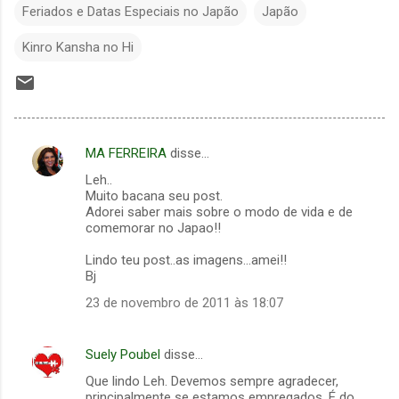
Feriados e Datas Especiais no Japão
Japão
Kinro Kansha no Hi
MA FERREIRA
disse…
C
Leh..
o
Muito bacana seu post.
m
Adorei saber mais sobre o modo de vida e de
comemorar no Japao!!
e
Lindo teu post..as imagens...amei!!
n
Bj
t
23 de novembro de 2011 às 18:07
á
r
Suely Poubel
disse…
i
Que lindo Leh. Devemos sempre agradecer,
o
principalmente se estamos empregados. É do