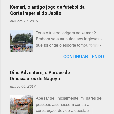
evangélicas, espíritas, aceitam para
considerados de azar, por causa da
incluídas como desfavoráveis. Yaku,
Kemari, o antigo jogo de futebol da
repassar aos necessitados. A pref...
pronúncia. "Shi" significa, também,
se traduz como infortúnio ou má sorte
Corte Imperial do Japão
morte e "ku" , agonia ou tortura. 7 é
e, doshi, consoante alterada devido à
outubro 10, 2016
um número auspicioso em quase
junção da palavra toshi, que significa
todos os países do mundo, não
ano. Se procurarmos pela tradução
Teria o futebol origem no kemari?
sendo exceção no Japão. Este
da palavra Yakudoshi no Google,
Embora seja atribuída aos ingleses -
número é incluído em vários termos,
aparece a palavra climatério. Embora
que foi onde o esporte tomou forma -
por exemplo: 7 maravilhas do mundo,
não haja muita informação, encontrei
não se sabe exatamente qual é a
7 pecados mortais, 7 virtudes, 7
este significado para o climatério
CONTINUAR LENDO
origem do futebol. Muitos povos dos
mares, 7 dias da semana, 7 cores, 7
masculino: "homem no intervalo dos
antigos Egito, Grécia e Roma já
anões, etc... Budistas acreditam em 7
40 aos 41 anos". A explic...
tiveram jogos semelhantes há
reencarnações. Japoneses
Dino Adventure, o Parque de
milhares de anos, além dos sempre
comemoram o sétimo dia após o
Dinossauros de Nagoya
citados chineses e japoneses. Longe
nascimento de um bebê e, assim,
março 06, 2017
de serem beisebol ou sumô os
como os cristãos realizam culto uma
esportes preferidos dos japoneses
semana após a morte e, novamente,
Apesar de, inicialmente, milhares de
atualmente, o futebol caiu no gosto
depois de 7 semanas. Não descobri
pessoas assinassem contra a
deles e é o primeiro no ranking. O
a razão, mas não é de estranhar
construção, devido à questão
beisebol caiu para o segundo lugar. A