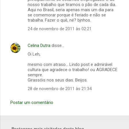
s
nosso trabalho que tiramos o pão de cada dia.
Aqui no Brasil, seria apenas mais um dia para
se comemorar porque é feriado e não se
trabalha. Fazer o quê, né? bjnhos.
24 de novembro de 2011 às 02:21
Celina Dutra
disse…
Oi Leh,
mesmo com atraso... Lindo post e admirável
cultura que agradece o trabalho! ou AGRADECE
sempre.
Girassóis nos seus dias. Beijos.
28 de novembro de 2011 às 21:34
Postar um comentário
Postagens mais visitadas deste blog