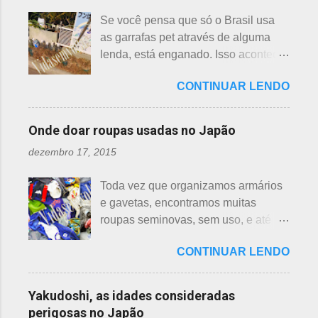
suiren, em japonês - e flor de lotus -
aranha suspensa por um fio de seda
Se você pensa que só o Brasil usa
hasu, em japonês. Basta dar uma
da teia. A aranha fez Sei lembrar da
as garrafas pet através de alguma
olhada nas flores para perceber as
mãe - pequena e indefesa - e
lenda, está enganado. Isso acontece
grandes diferenças e, para isso, vou
imediatamente levou a cobra para
em vários países de primeiro mundo,
mostrar em fotos. Flor de lotus As
bem longe com seu ancinho. A
CONTINUAR LENDO
inclusive no Japão. Este assunto é
flores de lotus são grandes, que
aranha, surpresa com a bondade de
mais uma das postagens que estava
brotam de hastes compridas e em
Sei , olhou para ele. Sei nunca
em rascunho por alguns anos, desde
apenas 3 cores, branca, creme e
Onde doar roupas usadas no Japão
percebeu, pois além da aranha ser
que passei por estas casas e
rosa. F echadas lembram tulipas;
pequena, ele havia...
dezembro 17, 2015
descobri pra que serviam essas
abertas lembram o sol. Suas folhas
garrafas. O tempo passou, o assunto
largas e cor única: verde. As folhas
Toda vez que organizamos armários
acabou esquecido, até que postei
crescem para o alto, em hastes
e gavetas, encontramos muitas
sobre esses baldes de água
longas. As raízes são comestíveis,
roupas seminovas, sem uso, e até
dispostos em alguns bairros de
produzindo o renkon. Detalhei sobre
das que não se lembrava mais.
algumas cidades, muito visto em
flor de lotus, na postagem anterior
CONTINUAR LENDO
Roupas de crianças, em perfeito
Arashiyama, em Kyoto, inclusive nos
que você pode ler clicando >>> AQUI
estado, que não servem mais, peças
jardins do Heian Jinja. Esses baldes
, bem como muito mais informações
novas, semi novas, de pouco uso. O
com água, escritos 消火用, ou Shōka-
Yakudoshi, as idades consideradas
e imagens de uma pla...
que fazer com elas? No Japão,
yō, balde para combate a incêndios,
perigosas no Japão