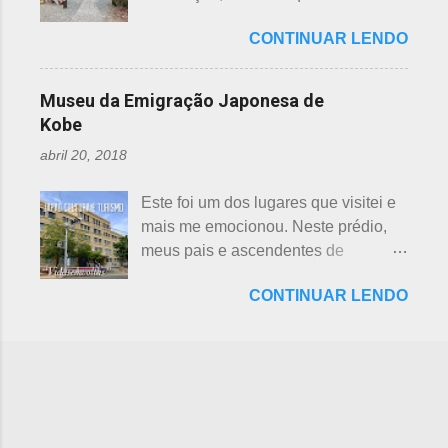
beisebol caiu para o segundo lugar. A
porque há 7 deuses da sorte.
ambiental, o parque temático de
preferência ao futebol pelos
Shichifukujin (七 福神) significa "Sete
CONTINUAR LENDO
dinossauros, Dino Adventure
japoneses foi crescendo
Deuses da Sorte", fazem parte da
Nagoya, foi inaugurado em julho do
gradativamente. Algumas pesquisas
cultura, do folclore japonês e do
ano passado (2016), junto ao Odaka
de poucos anos atrás, mostravam o
Museu da Emigração Japonesa de
xintoísmo. Shichi ...
Ryokuchi, localizado em Sakyoyama,
beisebol como o esporte favorito dos
Kobe
Nagoya. A resposta dada, quanto à
japoneses e, em segundo, o futebol.
abril 20, 2018
questão ambiental, é que fora
Hoje, a preferência dos japoneses
previamente analisada, sem causar
pelo futebol ultrapassou o beisebol.
Este foi um dos lugares que visitei e
danos ou prejuízo. Dino Adventure é
Existem campos de futebol
mais me emocionou. Neste prédio,
um parque temático que contém 18
espalhados por todo o arquipélago.
meus pais e ascendentes de
réplicas de dinossauros, com sons e
Nos trens, encontramos muitos
milhares de nipo brasileiros
movimentos para aguçar ainda mais
garotos japoneses praticantes do
CONTINUAR LENDO
estiveram pela última vez no Japão,
a curiosidade. O som é obtido a partir
esporte. Não é raro encontrar
antes de partir para o Brasil. Todos
de um sensor, indicado na foto
camisetas escritas com a paixão pelo
os descendentes nipônicos deveriam
acima. Muitas réplicas são
futebol. A história do futebol e sua
visitar este museu, que fora um dia
enormemente assustadoras, como se
introdução no...
chamado de Centro de Imigração de
pode perceber nas fotos acima e
Kob e, na cidade de Kobe, Hyogo.
abaixo. Esses abaixo parecem
Inaugurado em 1928, com o nome