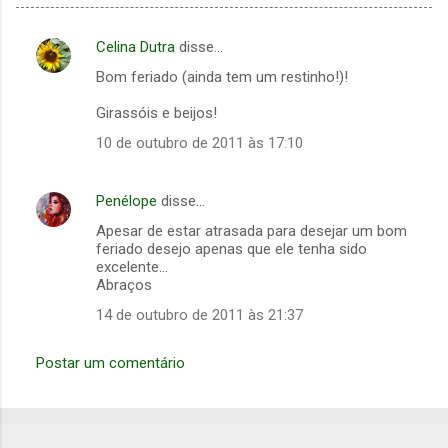
Celina Dutra
disse…
C
Bom feriado (ainda tem um restinho!)!
o
m
Girassóis e beijos!
e
10 de outubro de 2011 às 17:10
n
t
Penélope
disse…
á
Apesar de estar atrasada para desejar um bom
feriado desejo apenas que ele tenha sido
r
excelente...
i
Abraços
o
14 de outubro de 2011 às 21:37
s
Postar um comentário