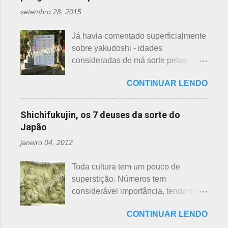
deparamos com este problema: a
são utilizados para auxiliar em
setembro 28, 2015
quem doar. Existem lojas que
princípios ou focos iniciais de
compram calçados, vestuário e
incêndios, para que não se
Já havia comentado superficialmente
acessórios usados, mas nem sempre
propaguem. A colocação dos baldes
sobre yakudoshi - idades
tem interesse nas peças, além do
depende de cada associação de
consideradas de má sorte pelos
baixo preço oferecido. Doar dá uma
bairro, não sendo, portanto,
japoneses, segundo uma crença -
sensação muito melhor do que
obrigatória, e visto em pouquíssimas
CONTINUAR LENDO
nesta >>> postagem e não havia
vender a preço baixo. O Japão é um
cidades. Na minha opinião -
feito uma exclusiva sobre o assunto,
país que recicla há muitos anos e
esclarecendo bem que é apenas
até porque existem toneladas de
leva muito a sério. Em cidades como
Shichifukujin, os 7 deuses da sorte do
uma opinião, não consultei ninguém
informações pela net. No entanto, a
Nagoya, basta colocar as roupas em
Japão
do Corpo de Bombeiros - servem
pedido de um amigo da fanpage ,
sacos brancos. As roupas serão
para atender aos nossos insti...
janeiro 04, 2012
puxei um antigo rascunho do fundo
recicladas para diversos usos, como
da gaveta. Yakudoshi se refere às
panos de limpeza ou enviadas aos
Toda cultura tem um pouco de
idades perigosas, antiga crença com
países pobres. Campanhas ou
superstição. Números tem
origem no período Heian. Uma
grupos de ajuda solicitando roupas
considerável importância, tendo os
superstição baseada em trocadilhos,
usadas aparecem vez ou outra em
da sorte e do azar. No Japão, os
fundamentados na pronúncia dos
redes sociais. Algumas instituições
CONTINUAR LENDO
números 4 (pronunciado " shi ") e 9
números com significados ruins. Nos
religiosas, igrejas católicas,
(pronunciado " ku ") são