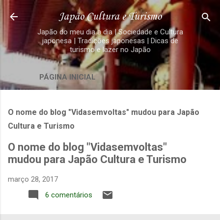
Pular para o conteúdo principal
Japão Cultura e Turismo
Japão do meu dia a dia | Sociedade e Cultura
japonesa | Tradições japonesas | Dicas de
turismo e lazer no Japão
PÁGINA INICIAL
O nome do blog "Vidasemvoltas" mudou para Japão
Cultura e Turismo
O nome do blog "Vidasemvoltas"
mudou para Japão Cultura e Turismo
março 28, 2017
6 comentários