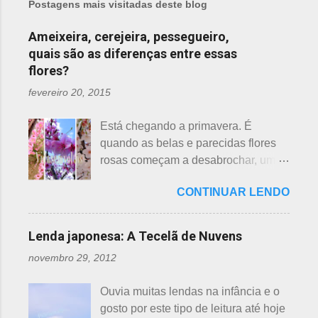
Postagens mais visitadas deste blog
Ameixeira, cerejeira, pessegueiro,
quais são as diferenças entre essas
flores?
fevereiro 20, 2015
Está chegando a primavera. É
quando as belas e parecidas flores
rosas começam a desabrochar, uma
atrás da outra, a primeira em
CONTINUAR LENDO
fevereiro, a segunda em março e, no
final de março até abril, as cerejeiras.
Lembrando que o clima pode
Lenda japonesa: A Tecelã de Nuvens
interferir nas previsões, antecipando
novembro 29, 2012
ou atrasando a florescência. Também
começam as confusões com a
Ouvia muitas lendas na infância e o
identificação ou com o nome das
gosto por este tipo de leitura até hoje
flores, pelas cores e algumas