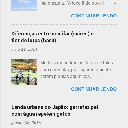
me encanta. "A tecelã de nuvens" é
semelhanças. Saiba como identificar
uma das mais bonitas lendas
essas 3 belas flores, ligeiramente
CONTINUAR LENDO
japonesas e - embora muitos
parecidas: - Ameixeira - Ume 梅 A
conheçam - compartilho aos que
primeira a florescer é a ameixeira.
ainda não tiveram essa
Particularmente, dessas 3 flores,
Diferenças entre nenúfar (suiren) e
oportunidade. A tecelã de nuvens Há
gosto mais da ameixeira. O período
flor de lotus (hasu)
muito tempo atrás, na terra do sol
de florescência previsto das
julho 19, 2014
nascente, um jovem agricultor,
ameixeiras é o mês de fevereiro.
chamado Sei , estava preparando
Ameixeiras não tem caule e as flores
Muitos confundem as flores de lotus
suas terras para o plantio. Sozinho
brotam diretamente dos ramos. Cada
com o nenúfar, por -aparentemente-
no mundo e muito triste, pois a mãe,
junta no botão tem apenas uma flor e
serem plantas aquáticas.
que era tecelã, havia falecido
é relativamente espaçoso. As pétalas
Ambas, nenúfar e flor de lotus brotam
recentemente e não havia ninguém
são arredondadas. - Pessegueiro -
CONTINUAR LENDO
na água, no entanto, existem
para ajudá-lo nessa tarefa. Eis que
Momo 桃 A previsão de florescimento
diferenças. Nenúfar brota na água e
estava ele semeando e, de repente,
é março, como todas as flores. As
flor de lotus no chão lodoso que,
viu uma cobra rastejando no chão.
Lenda urbana do Japão: garrafas pet
árvores do pessegueiro são mais
popularmente, dizemos brejo. Vou
Sei percebeu que a cobra deslizou
com água repelem gatos
baixas, geralmente apresen...
explicar de maneira bem objetiva,
firmemente em direção a uma moita
janeiro 08, 2015
qual a diferença entre o nenúfar -
de crisântemos, onde havia uma