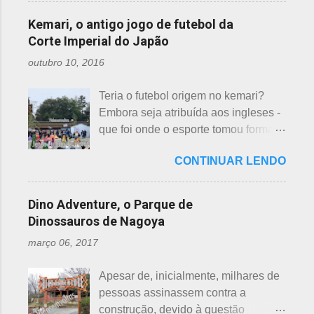
tempos antigos, outras idades eram
evangélicas, espíritas, aceitam para
considerados de azar, por causa da
incluídas como desfavoráveis. Yaku,
Kemari, o antigo jogo de futebol da
repassar aos necessitados. A pref...
pronúncia. "Shi" significa, também,
se traduz como infortúnio ou má sorte
Corte Imperial do Japão
morte e "ku" , agonia ou tortura. 7 é
e, doshi, consoante alterada devido à
outubro 10, 2016
um número auspicioso em quase
junção da palavra toshi, que significa
todos os países do mundo, não
ano. Se procurarmos pela tradução
Teria o futebol origem no kemari?
sendo exceção no Japão. Este
da palavra Yakudoshi no Google,
Embora seja atribuída aos ingleses -
número é incluído em vários termos,
aparece a palavra climatério. Embora
que foi onde o esporte tomou forma -
por exemplo: 7 maravilhas do mundo,
não haja muita informação, encontrei
não se sabe exatamente qual é a
7 pecados mortais, 7 virtudes, 7
este significado para o climatério
CONTINUAR LENDO
origem do futebol. Muitos povos dos
mares, 7 dias da semana, 7 cores, 7
masculino: "homem no intervalo dos
antigos Egito, Grécia e Roma já
anões, etc... Budistas acreditam em 7
40 aos 41 anos". A explic...
tiveram jogos semelhantes há
reencarnações. Japoneses
Dino Adventure, o Parque de
milhares de anos, além dos sempre
comemoram o sétimo dia após o
Dinossauros de Nagoya
citados chineses e japoneses. Longe
nascimento de um bebê e, assim,
março 06, 2017
de serem beisebol ou sumô os
como os cristãos realizam culto uma
esportes preferidos dos japoneses
semana após a morte e, novamente,
Apesar de, inicialmente, milhares de
atualmente, o futebol caiu no gosto
depois de 7 semanas. Não descobri
pessoas assinassem contra a
deles e é o primeiro no ranking. O
a razão, mas não é de estranhar
construção, devido à questão