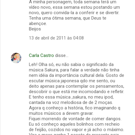
A minha personagem, toda semana terá um
vídeo novo, essa semana estou postando um
novo, quero convida-la a conferir e se divertir.
Tenha uma ótima semana, que Deus te
abençoe.
Beijos
13 de abril de 2011 às 04:08
Carla Castro
disse…
Leh! Olha só, eu não sabia o significado da
música Sakura, para falar a verdade não tinha
nem idéia da importância cultural dela. Gosto de
escutar música japonesa qdo me sento, ou
deito apenas para contemplar os pensamentos,
descobrir o que está me incomodando e refletir.
E tenho essa música ,sakura, no meu ipod,
cantada na voz melodiosa de de 2 moças.
Agora q conheço a história, fico imaginando q
muitos músicos a devem gravar.
Fiquei morrendo de vontade de comer dangos.
Eu só conheço aqueles bolinhos com recheio
de feijão, cozidos no vapor e já acho o máximo.