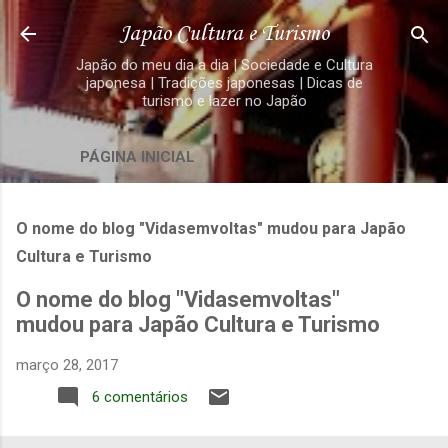
Pular para o conteúdo principal
Japão Cultura e Turismo
Japão do meu dia a dia | Sociedade e Cultura
japonesa | Tradições japonesas | Dicas de
turismo e lazer no Japão
PÁGINA INICIAL
O nome do blog "Vidasemvoltas" mudou para Japão
Cultura e Turismo
O nome do blog "Vidasemvoltas"
mudou para Japão Cultura e Turismo
março 28, 2017
6 comentários