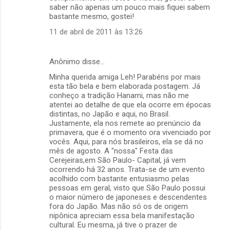
saber não apenas um pouco mais fiquei sabem
bastante mesmo, gostei!
11 de abril de 2011 às 13:26
Anônimo disse…
Minha querida amiga Leh! Parabéns por mais
esta tão bela e bem elaborada postagem. Já
conheço a tradição Hanami, mas não me
atentei ao detalhe de que ela ocorre em épocas
distintas, no Japão e aqui, no Brasil.
Justamente, ela nos remete ao prenúncio da
primavera, que é o momento ora vivenciado por
vocês. Aqui, para nós brasileiros, ela se dá no
mês de agosto. A "nossa" Festa das
Cerejeiras,em São Paulo- Capital, já vem
ocorrendo há 32 anos. Trata-se de um evento
acolhido com bastante entusiasmo pelas
pessoas em geral, visto que São Paulo possui
o maior número de japoneses e descendentes
fora do Japão. Mas não só os de origem
nipônica apreciam essa bela manifestação
cultural. Eu mesma, já tive o prazer de