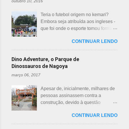
outubro 10, 2016
um número auspicioso em quase
junção da palavra toshi, que significa
todos os países do mundo, não
ano. Se procurarmos pela tradução
Teria o futebol origem no kemari?
sendo exceção no Japão. Este
da palavra Yakudoshi no Google,
Embora seja atribuída aos ingleses -
número é incluído em vários termos,
aparece a palavra climatério. Embora
que foi onde o esporte tomou forma -
por exemplo: 7 maravilhas do mundo,
não haja muita informação, encontrei
não se sabe exatamente qual é a
7 pecados mortais, 7 virtudes, 7
este significado para o climatério
CONTINUAR LENDO
origem do futebol. Muitos povos dos
mares, 7 dias da semana, 7 cores, 7
masculino: "homem no intervalo dos
antigos Egito, Grécia e Roma já
anões, etc... Budistas acreditam em 7
40 aos 41 anos". A explic...
tiveram jogos semelhantes há
reencarnações. Japoneses
Dino Adventure, o Parque de
milhares de anos, além dos sempre
comemoram o sétimo dia após o
Dinossauros de Nagoya
citados chineses e japoneses. Longe
nascimento de um bebê e, assim,
março 06, 2017
de serem beisebol ou sumô os
como os cristãos realizam culto uma
esportes preferidos dos japoneses
semana após a morte e, novamente,
Apesar de, inicialmente, milhares de
atualmente, o futebol caiu no gosto
depois de 7 semanas. Não descobri
pessoas assinassem contra a
deles e é o primeiro no ranking. O
a razão, mas não é de estranhar
construção, devido à questão
beisebol caiu para o segundo lugar. A
porque há 7 deuses da sorte.
ambiental, o parque temático de
preferência ao futebol pelos
Shichifukujin (七 福神) significa "Sete
CONTINUAR LENDO
dinossauros, Dino Adventure
japoneses foi crescendo
Deuses da Sorte", fazem parte da
Nagoya, foi inaugurado em julho do
gradativamente. Algumas pesquisas
cultura, do folclore japonês e do