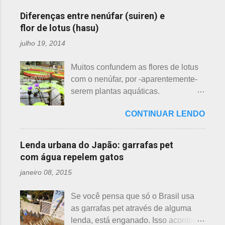
primeira a florescer é a ameixeira.
ainda não tiveram essa
Particularmente, dessas 3 flores,
Diferenças entre nenúfar (suiren) e
oportunidade. A tecelã de nuvens Há
gosto mais da ameixeira. O período
flor de lotus (hasu)
muito tempo atrás, na terra do sol
de florescência previsto das
julho 19, 2014
nascente, um jovem agricultor,
ameixeiras é o mês de fevereiro.
chamado Sei , estava preparando
Ameixeiras não tem caule e as flores
Muitos confundem as flores de lotus
suas terras para o plantio. Sozinho
brotam diretamente dos ramos. Cada
com o nenúfar, por -aparentemente-
no mundo e muito triste, pois a mãe,
junta no botão tem apenas uma flor e
serem plantas aquáticas.
que era tecelã, havia falecido
é relativamente espaçoso. As pétalas
Ambas, nenúfar e flor de lotus brotam
recentemente e não havia ninguém
são arredondadas. - Pessegueiro -
CONTINUAR LENDO
na água, no entanto, existem
para ajudá-lo nessa tarefa. Eis que
Momo 桃 A previsão de florescimento
diferenças. Nenúfar brota na água e
estava ele semeando e, de repente,
é março, como todas as flores. As
flor de lotus no chão lodoso que,
viu uma cobra rastejando no chão.
Lenda urbana do Japão: garrafas pet
árvores do pessegueiro são mais
popularmente, dizemos brejo. Vou
Sei percebeu que a cobra deslizou
com água repelem gatos
baixas, geralmente apresen...
explicar de maneira bem objetiva,
firmemente em direção a uma moita
janeiro 08, 2015
qual a diferença entre o nenúfar -
de crisântemos, onde havia uma
suiren, em japonês - e flor de lotus -
aranha suspensa por um fio de seda
Se você pensa que só o Brasil usa
hasu, em japonês. Basta dar uma
da teia. A aranha fez Sei lembrar da
as garrafas pet através de alguma
olhada nas flores para perceber as
mãe - pequena e indefesa - e
lenda, está enganado. Isso acontece
grandes diferenças e, para isso, vou