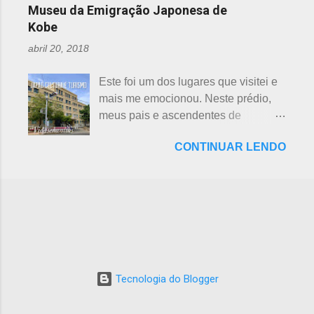
ano passado (2016), junto ao Odaka
de poucos anos atrás, mostravam o
Museu da Emigração Japonesa de
xintoísmo. Shichi ...
Ryokuchi, localizado em Sakyoyama,
beisebol como o esporte favorito dos
Kobe
Nagoya. A resposta dada, quanto à
japoneses e, em segundo, o futebol.
abril 20, 2018
questão ambiental, é que fora
Hoje, a preferência dos japoneses
previamente analisada, sem causar
pelo futebol ultrapassou o beisebol.
Este foi um dos lugares que visitei e
danos ou prejuízo. Dino Adventure é
Existem campos de futebol
mais me emocionou. Neste prédio,
um parque temático que contém 18
espalhados por todo o arquipélago.
meus pais e ascendentes de
réplicas de dinossauros, com sons e
Nos trens, encontramos muitos
milhares de nipo brasileiros
movimentos para aguçar ainda mais
garotos japoneses praticantes do
CONTINUAR LENDO
estiveram pela última vez no Japão,
a curiosidade. O som é obtido a partir
esporte. Não é raro encontrar
antes de partir para o Brasil. Todos
de um sensor, indicado na foto
camisetas escritas com a paixão pelo
os descendentes nipônicos deveriam
acima. Muitas réplicas são
futebol. A história do futebol e sua
visitar este museu, que fora um dia
enormemente assustadoras, como se
introdução no...
chamado de Centro de Imigração de
pode perceber nas fotos acima e
Kob e, na cidade de Kobe, Hyogo.
abaixo. Esses abaixo parecem
Inaugurado em 1928, com o nome
sorrir... Em Gujo, Gifu, já existe um
de Kokuritsu Imin Shūyōsho que
parque semelhante, porém os
Tecnologia do Blogger
significa A lojamento (ou Hospedaria)
visitantes circulam de carrinho, um
Nacional de Imigração de Kobe, foi
percurso que dura 20 minutos. Em