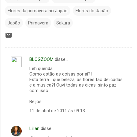
Flores da primavera no Japão
Flores do Japão
Japão
Primavera
Sakura
BLOGZOOM
disse…
C
Leh querida.
o
Como estão as coisas por aí?!
m
Esta terra... que beleza, as flores tão delicadas
e a musica?! Ouvi todas as dicas, sinto paz
e
com isso.
n
Beijos
t
11 de abril de 2011 às 09:13
á
r
Lilian
disse…
i