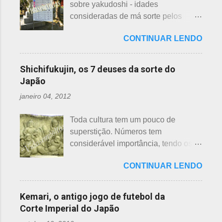
sobre yakudoshi - idades
tem interesse nas peças, além do
depende de cada associação de
consideradas de má sorte pelos
baixo preço oferecido. Doar dá uma
bairro, não sendo, portanto,
japoneses, segundo uma crença -
sensação muito melhor do que
obrigatória, e visto em pouquíssimas
CONTINUAR LENDO
nesta >>> postagem e não havia
vender a preço baixo. O Japão é um
cidades. Na minha opinião -
feito uma exclusiva sobre o assunto,
país que recicla há muitos anos e
esclarecendo bem que é apenas
até porque existem toneladas de
leva muito a sério. Em cidades como
Shichifukujin, os 7 deuses da sorte do
uma opinião, não consultei ninguém
informações pela net. No entanto, a
Nagoya, basta colocar as roupas em
Japão
do Corpo de Bombeiros - servem
pedido de um amigo da fanpage ,
sacos brancos. As roupas serão
para atender aos nossos insti...
janeiro 04, 2012
puxei um antigo rascunho do fundo
recicladas para diversos usos, como
da gaveta. Yakudoshi se refere às
panos de limpeza ou enviadas aos
Toda cultura tem um pouco de
idades perigosas, antiga crença com
países pobres. Campanhas ou
superstição. Números tem
origem no período Heian. Uma
grupos de ajuda solicitando roupas
considerável importância, tendo os
superstição baseada em trocadilhos,
usadas aparecem vez ou outra em
da sorte e do azar. No Japão, os
fundamentados na pronúncia dos
redes sociais. Algumas instituições
CONTINUAR LENDO
números 4 (pronunciado " shi ") e 9
números com significados ruins. Nos
religiosas, igrejas católicas,
(pronunciado " ku ") são
tempos antigos, outras idades eram
evangélicas, espíritas, aceitam para
considerados de azar, por causa da
incluídas como desfavoráveis. Yaku,
Kemari, o antigo jogo de futebol da
repassar aos necessitados. A pref...
pronúncia. "Shi" significa, também,
se traduz como infortúnio ou má sorte
Corte Imperial do Japão
morte e "ku" , agonia ou tortura. 7 é
e, doshi, consoante alterada devido à