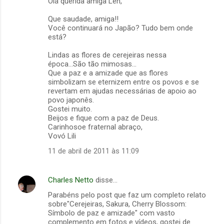
Olá querida amiga Leh,
o
s
Que saudade, amiga!!
Você continuará no Japão? Tudo bem onde
está?
Lindas as flores de cerejeiras nessa
época...São tão mimosas...
Que a paz e a amizade que as flores
simbolizam se eternizem entre os povos e se
revertam em ajudas necessárias de apoio ao
povo japonês.
Gostei muito.
Beijos e fique com a paz de Deus.
Carinhosoe fraternal abraço,
Vovó Lili
11 de abril de 2011 às 11:09
Charles Netto
disse…
Parabéns pelo post que faz um completo relato
sobre"Cerejeiras, Sakura, Cherry Blossom:
Símbolo de paz e amizade" com vasto
complemento em fotos e vídeos, gostei de