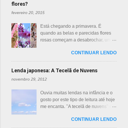
flores?
fevereiro 20, 2015
Está chegando a primavera. É
quando as belas e parecidas flores
rosas começam a desabrochar, uma
atrás da outra, a primeira em
CONTINUAR LENDO
fevereiro, a segunda em março e, no
final de março até abril, as cerejeiras.
Lembrando que o clima pode
Lenda japonesa: A Tecelã de Nuvens
interferir nas previsões, antecipando
novembro 29, 2012
ou atrasando a florescência. Também
começam as confusões com a
Ouvia muitas lendas na infância e o
identificação ou com o nome das
gosto por este tipo de leitura até hoje
flores, pelas cores e algumas
me encanta. "A tecelã de nuvens" é
semelhanças. Saiba como identificar
uma das mais bonitas lendas
essas 3 belas flores, ligeiramente
CONTINUAR LENDO
japonesas e - embora muitos
parecidas: - Ameixeira - Ume 梅 A
conheçam - compartilho aos que