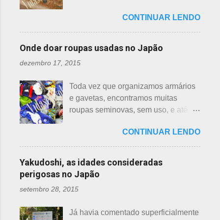
imediatamente levou a cobra para
em vários países de primeiro mundo,
mostrar em fotos. Flor de lotus As
bem longe com seu ancinho. A
CONTINUAR LENDO
inclusive no Japão. Este assunto é
flores de lotus são grandes, que
aranha, surpresa com a bondade de
mais uma das postagens que estava
brotam de hastes compridas e em
Sei , olhou para ele. Sei nunca
em rascunho por alguns anos, desde
apenas 3 cores, branca, creme e
Onde doar roupas usadas no Japão
percebeu, pois além da aranha ser
que passei por estas casas e
rosa. F echadas lembram tulipas;
pequena, ele havia...
dezembro 17, 2015
descobri pra que serviam essas
abertas lembram o sol. Suas folhas
garrafas. O tempo passou, o assunto
largas e cor única: verde. As folhas
Toda vez que organizamos armários
acabou esquecido, até que postei
crescem para o alto, em hastes
e gavetas, encontramos muitas
sobre esses baldes de água
longas. As raízes são comestíveis,
roupas seminovas, sem uso, e até
dispostos em alguns bairros de
produzindo o renkon. Detalhei sobre
das que não se lembrava mais.
algumas cidades, muito visto em
flor de lotus, na postagem anterior
CONTINUAR LENDO
Roupas de crianças, em perfeito
Arashiyama, em Kyoto, inclusive nos
que você pode ler clicando >>> AQUI
estado, que não servem mais, peças
jardins do Heian Jinja. Esses baldes
, bem como muito mais informações
novas, semi novas, de pouco uso. O
com água, escritos 消火用, ou Shōka-
Yakudoshi, as idades consideradas
e imagens de uma pla...
que fazer com elas? No Japão,
yō, balde para combate a incêndios,
perigosas no Japão
deparamos com este problema: a
são utilizados para auxiliar em
setembro 28, 2015
quem doar. Existem lojas que
princípios ou focos iniciais de
compram calçados, vestuário e
incêndios, para que não se
Já havia comentado superficialmente
acessórios usados, mas nem sempre
propaguem. A colocação dos baldes