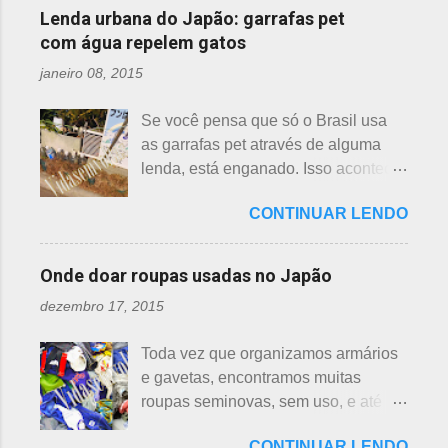
flor de lotus no chão lodoso que,
viu uma cobra rastejando no chão.
Lenda urbana do Japão: garrafas pet
árvores do pessegueiro são mais
popularmente, dizemos brejo. Vou
Sei percebeu que a cobra deslizou
com água repelem gatos
baixas, geralmente apresen...
explicar de maneira bem objetiva,
firmemente em direção a uma moita
janeiro 08, 2015
qual a diferença entre o nenúfar -
de crisântemos, onde havia uma
suiren, em japonês - e flor de lotus -
aranha suspensa por um fio de seda
Se você pensa que só o Brasil usa
hasu, em japonês. Basta dar uma
da teia. A aranha fez Sei lembrar da
as garrafas pet através de alguma
olhada nas flores para perceber as
mãe - pequena e indefesa - e
lenda, está enganado. Isso acontece
grandes diferenças e, para isso, vou
imediatamente levou a cobra para
em vários países de primeiro mundo,
mostrar em fotos. Flor de lotus As
bem longe com seu ancinho. A
CONTINUAR LENDO
inclusive no Japão. Este assunto é
flores de lotus são grandes, que
aranha, surpresa com a bondade de
mais uma das postagens que estava
brotam de hastes compridas e em
Sei , olhou para ele. Sei nunca
em rascunho por alguns anos, desde
apenas 3 cores, branca, creme e
Onde doar roupas usadas no Japão
percebeu, pois além da aranha ser
que passei por estas casas e
rosa. F echadas lembram tulipas;
pequena, ele havia...
dezembro 17, 2015
descobri pra que serviam essas
abertas lembram o sol. Suas folhas
garrafas. O tempo passou, o assunto
largas e cor única: verde. As folhas
Toda vez que organizamos armários
acabou esquecido, até que postei
crescem para o alto, em hastes
e gavetas, encontramos muitas
sobre esses baldes de água
longas. As raízes são comestíveis,
roupas seminovas, sem uso, e até
dispostos em alguns bairros de
produzindo o renkon. Detalhei sobre
das que não se lembrava mais.
algumas cidades, muito visto em
flor de lotus, na postagem anterior
CONTINUAR LENDO