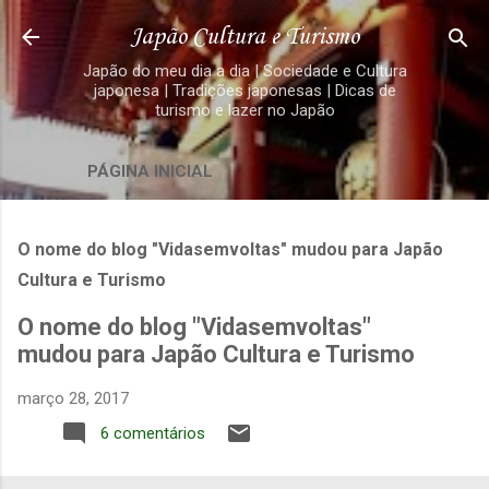
Pular para o conteúdo principal
Japão Cultura e Turismo
Japão do meu dia a dia | Sociedade e Cultura
japonesa | Tradições japonesas | Dicas de
turismo e lazer no Japão
PÁGINA INICIAL
O nome do blog "Vidasemvoltas" mudou para Japão
Cultura e Turismo
O nome do blog "Vidasemvoltas"
mudou para Japão Cultura e Turismo
março 28, 2017
6 comentários