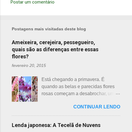
Postar um comentário
Postagens mais visitadas deste blog
Ameixeira, cerejeira, pessegueiro,
quais são as diferenças entre essas
flores?
fevereiro 20, 2015
Está chegando a primavera. É
quando as belas e parecidas flores
rosas começam a desabrochar, uma
atrás da outra, a primeira em
CONTINUAR LENDO
fevereiro, a segunda em março e, no
final de março até abril, as cerejeiras.
Lembrando que o clima pode
Lenda japonesa: A Tecelã de Nuvens
interferir nas previsões, antecipando