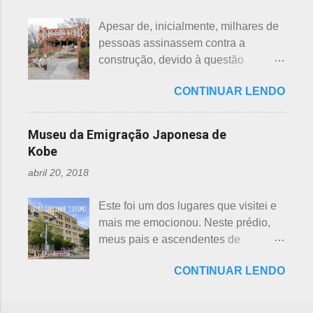
como os cristãos realizam culto uma
esportes preferidos dos japoneses
semana após a morte e, novamente,
Apesar de, inicialmente, milhares de
atualmente, o futebol caiu no gosto
depois de 7 semanas. Não descobri
pessoas assinassem contra a
deles e é o primeiro no ranking. O
a razão, mas não é de estranhar
construção, devido à questão
beisebol caiu para o segundo lugar. A
porque há 7 deuses da sorte.
ambiental, o parque temático de
preferência ao futebol pelos
Shichifukujin (七 福神) significa "Sete
CONTINUAR LENDO
dinossauros, Dino Adventure
japoneses foi crescendo
Deuses da Sorte", fazem parte da
Nagoya, foi inaugurado em julho do
gradativamente. Algumas pesquisas
cultura, do folclore japonês e do
ano passado (2016), junto ao Odaka
de poucos anos atrás, mostravam o
Museu da Emigração Japonesa de
xintoísmo. Shichi ...
Ryokuchi, localizado em Sakyoyama,
beisebol como o esporte favorito dos
Kobe
Nagoya. A resposta dada, quanto à
japoneses e, em segundo, o futebol.
abril 20, 2018
questão ambiental, é que fora
Hoje, a preferência dos japoneses
previamente analisada, sem causar
pelo futebol ultrapassou o beisebol.
Este foi um dos lugares que visitei e
danos ou prejuízo. Dino Adventure é
Existem campos de futebol
mais me emocionou. Neste prédio,
um parque temático que contém 18
espalhados por todo o arquipélago.
meus pais e ascendentes de
réplicas de dinossauros, com sons e
Nos trens, encontramos muitos
milhares de nipo brasileiros
movimentos para aguçar ainda mais
garotos japoneses praticantes do
CONTINUAR LENDO
estiveram pela última vez no Japão,
a curiosidade. O som é obtido a partir
esporte. Não é raro encontrar
antes de partir para o Brasil. Todos
de um sensor, indicado na foto
camisetas escritas com a paixão pelo
os descendentes nipônicos deveriam
acima. Muitas réplicas são