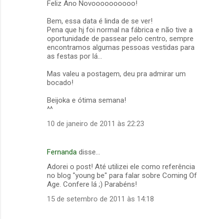
Feliz Ano Novoooooooooo!
m
Bem, essa data é linda de se ver!
e
Pena que hj foi normal na fábrica e não tive a
oportunidade de passear pelo centro, sempre
n
encontramos algumas pessoas vestidas para
t
as festas por lá...
á
Mas valeu a postagem, deu pra admirar um
r
bocado!
i
Beijoka e ótima semana!
o
^^
s
10 de janeiro de 2011 às 22:23
Fernanda
disse…
Adorei o post! Até utilizei ele como referência
no blog "young be" para falar sobre Coming Of
Age. Confere lá ;) Parabéns!
15 de setembro de 2011 às 14:18