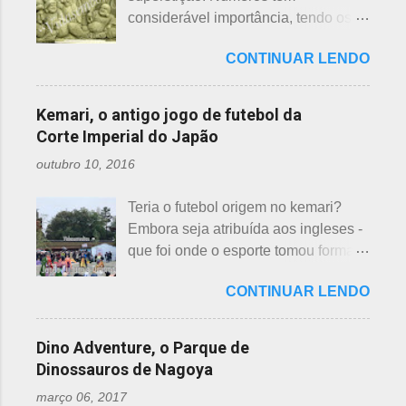
origem no período Heian. Uma
grupos de ajuda solicitando roupas
considerável importância, tendo os
superstição baseada em trocadilhos,
usadas aparecem vez ou outra em
da sorte e do azar. No Japão, os
fundamentados na pronúncia dos
redes sociais. Algumas instituições
CONTINUAR LENDO
números 4 (pronunciado " shi ") e 9
números com significados ruins. Nos
religiosas, igrejas católicas,
(pronunciado " ku ") são
tempos antigos, outras idades eram
evangélicas, espíritas, aceitam para
considerados de azar, por causa da
incluídas como desfavoráveis. Yaku,
Kemari, o antigo jogo de futebol da
repassar aos necessitados. A pref...
pronúncia. "Shi" significa, também,
se traduz como infortúnio ou má sorte
Corte Imperial do Japão
morte e "ku" , agonia ou tortura. 7 é
e, doshi, consoante alterada devido à
outubro 10, 2016
um número auspicioso em quase
junção da palavra toshi, que significa
todos os países do mundo, não
ano. Se procurarmos pela tradução
Teria o futebol origem no kemari?
sendo exceção no Japão. Este
da palavra Yakudoshi no Google,
Embora seja atribuída aos ingleses -
número é incluído em vários termos,
aparece a palavra climatério. Embora
que foi onde o esporte tomou forma -
por exemplo: 7 maravilhas do mundo,
não haja muita informação, encontrei
não se sabe exatamente qual é a
7 pecados mortais, 7 virtudes, 7
este significado para o climatério
CONTINUAR LENDO
origem do futebol. Muitos povos dos
mares, 7 dias da semana, 7 cores, 7
masculino: "homem no intervalo dos
antigos Egito, Grécia e Roma já
anões, etc... Budistas acreditam em 7
40 aos 41 anos". A explic...
tiveram jogos semelhantes há
reencarnações. Japoneses
Dino Adventure, o Parque de
milhares de anos, além dos sempre
comemoram o sétimo dia após o
Dinossauros de Nagoya
citados chineses e japoneses. Longe
nascimento de um bebê e, assim,
março 06, 2017
de serem beisebol ou sumô os