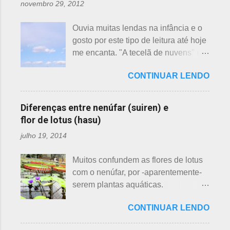
novembro 29, 2012
ou atrasando a florescência. Também
começam as confusões com a
Ouvia muitas lendas na infância e o
identificação ou com o nome das
gosto por este tipo de leitura até hoje
flores, pelas cores e algumas
me encanta. "A tecelã de nuvens" é
semelhanças. Saiba como identificar
uma das mais bonitas lendas
essas 3 belas flores, ligeiramente
CONTINUAR LENDO
japonesas e - embora muitos
parecidas: - Ameixeira - Ume 梅 A
conheçam - compartilho aos que
primeira a florescer é a ameixeira.
ainda não tiveram essa
Particularmente, dessas 3 flores,
Diferenças entre nenúfar (suiren) e
oportunidade. A tecelã de nuvens Há
gosto mais da ameixeira. O período
flor de lotus (hasu)
muito tempo atrás, na terra do sol
de florescência previsto das
julho 19, 2014
nascente, um jovem agricultor,
ameixeiras é o mês de fevereiro.
chamado Sei , estava preparando
Ameixeiras não tem caule e as flores
Muitos confundem as flores de lotus
suas terras para o plantio. Sozinho
brotam diretamente dos ramos. Cada
com o nenúfar, por -aparentemente-
no mundo e muito triste, pois a mãe,
junta no botão tem apenas uma flor e
serem plantas aquáticas.
que era tecelã, havia falecido
é relativamente espaçoso. As pétalas
Ambas, nenúfar e flor de lotus brotam
recentemente e não havia ninguém
são arredondadas. - Pessegueiro -
CONTINUAR LENDO
na água, no entanto, existem
para ajudá-lo nessa tarefa. Eis que
Momo 桃 A previsão de florescimento
diferenças. Nenúfar brota na água e
estava ele semeando e, de repente,
é março, como todas as flores. As