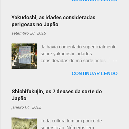
Roupas de crianças, em perfeito
Arashiyama, em Kyoto, inclusive nos
que você pode ler clicando >>> AQUI
estado, que não servem mais, peças
jardins do Heian Jinja. Esses baldes
, bem como muito mais informações
novas, semi novas, de pouco uso. O
com água, escritos 消火用, ou Shōka-
Yakudoshi, as idades consideradas
e imagens de uma pla...
que fazer com elas? No Japão,
yō, balde para combate a incêndios,
perigosas no Japão
deparamos com este problema: a
são utilizados para auxiliar em
setembro 28, 2015
quem doar. Existem lojas que
princípios ou focos iniciais de
compram calçados, vestuário e
incêndios, para que não se
Já havia comentado superficialmente
acessórios usados, mas nem sempre
propaguem. A colocação dos baldes
sobre yakudoshi - idades
tem interesse nas peças, além do
depende de cada associação de
consideradas de má sorte pelos
baixo preço oferecido. Doar dá uma
bairro, não sendo, portanto,
japoneses, segundo uma crença -
sensação muito melhor do que
obrigatória, e visto em pouquíssimas
CONTINUAR LENDO
nesta >>> postagem e não havia
vender a preço baixo. O Japão é um
cidades. Na minha opinião -
feito uma exclusiva sobre o assunto,
país que recicla há muitos anos e
esclarecendo bem que é apenas
até porque existem toneladas de
leva muito a sério. Em cidades como
Shichifukujin, os 7 deuses da sorte do
uma opinião, não consultei ninguém
informações pela net. No entanto, a
Nagoya, basta colocar as roupas em
Japão
do Corpo de Bombeiros - servem
pedido de um amigo da fanpage ,
sacos brancos. As roupas serão
para atender aos nossos insti...
janeiro 04, 2012
puxei um antigo rascunho do fundo
recicladas para diversos usos, como
da gaveta. Yakudoshi se refere às
panos de limpeza ou enviadas aos
Toda cultura tem um pouco de
idades perigosas, antiga crença com
países pobres. Campanhas ou
superstição. Números tem