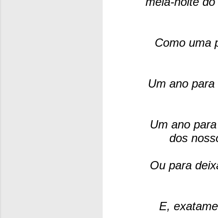
meia-noite do
Como uma pá
Um ano para 
Um ano para
dos nosso
Ou para deix
E, exatame