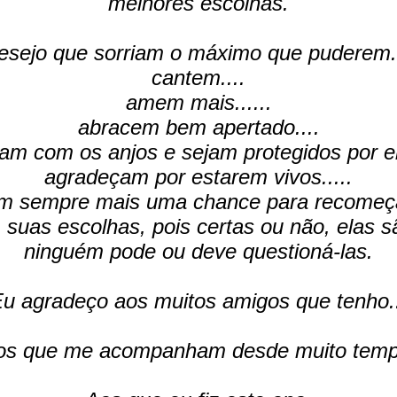
melhores escolhas.
esejo que sorriam o máximo que puderem..
cantem....
amem mais......
abracem bem apertado....
m com os anjos e sejam protegidos por el
agradeçam por estarem vivos.....
m sempre mais uma chance para recomeça
suas escolhas, pois certas ou não, elas sã
ninguém pode ou deve questioná-las.
u agradeço aos muitos amigos que tenho.
os que me acompanham desde muito temp