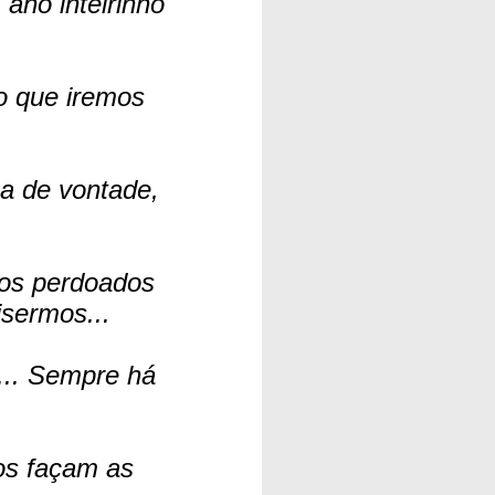
ano inteirinho
o que iremos
a de vontade,
os perdoados
isermos...
... Sempre há
os façam as