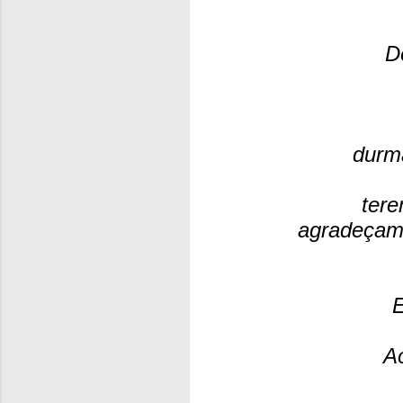
D
durma
tere
agradeçam 
E
A