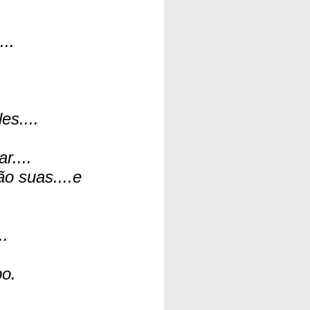
..
es....
r....
o suas....e
..
o.