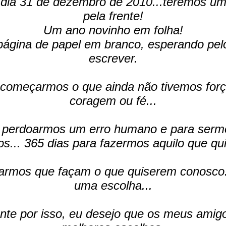
 dia 31 de dezembro de 2010...teremos um 
pela frente!
Um ano novinho em folha!
gina de papel em branco, esperando pel
escrever.
começarmos o que ainda não tivemos forç
coragem ou fé...
 perdoarmos um erro humano e para serm
s... 365 dias para fazermos aquilo que qu
armos que façam o que quiserem conosco
uma escolha...
nte por isso, eu desejo que os meus amig