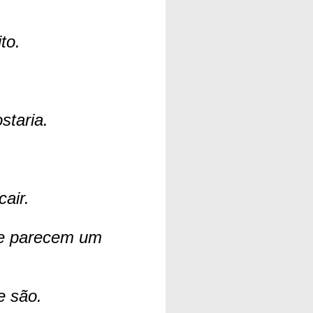
to.
staria.
air.
e parecem um
e são.