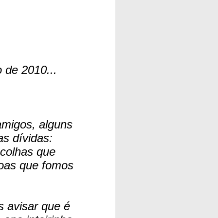
 de 2010...
migos, alguns
s dívidas:
scolhas que
soas que fomos
s avisar que é