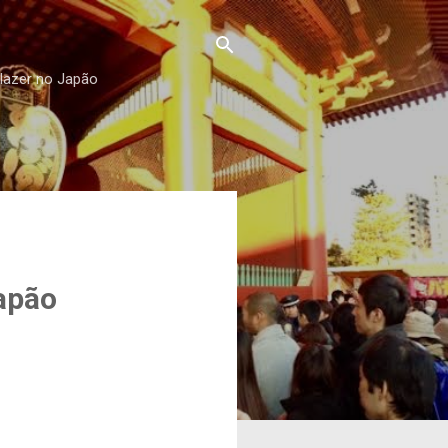
 lazer no Japão
apão