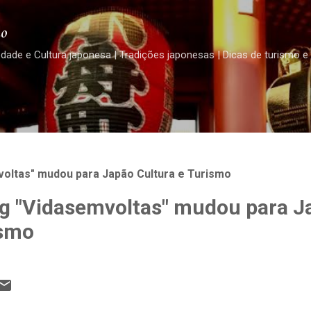
Pular para o conteúdo principal
o
edade e Cultura japonesa | Tradições japonesas | Dicas de turismo e
oltas" mudou para Japão Cultura e Turismo
g "Vidasemvoltas" mudou para J
ismo