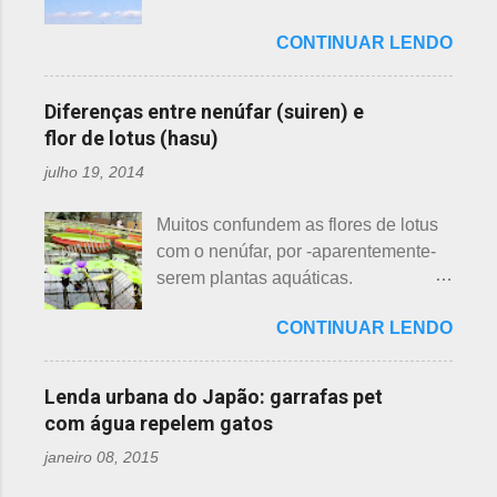
semelhanças. Saiba como identificar
uma das mais bonitas lendas
essas 3 belas flores, ligeiramente
CONTINUAR LENDO
japonesas e - embora muitos
parecidas: - Ameixeira - Ume 梅 A
conheçam - compartilho aos que
primeira a florescer é a ameixeira.
ainda não tiveram essa
Particularmente, dessas 3 flores,
Diferenças entre nenúfar (suiren) e
oportunidade. A tecelã de nuvens Há
gosto mais da ameixeira. O período
flor de lotus (hasu)
muito tempo atrás, na terra do sol
de florescência previsto das
julho 19, 2014
nascente, um jovem agricultor,
ameixeiras é o mês de fevereiro.
chamado Sei , estava preparando
Ameixeiras não tem caule e as flores
Muitos confundem as flores de lotus
suas terras para o plantio. Sozinho
brotam diretamente dos ramos. Cada
com o nenúfar, por -aparentemente-
no mundo e muito triste, pois a mãe,
junta no botão tem apenas uma flor e
serem plantas aquáticas.
que era tecelã, havia falecido
é relativamente espaçoso. As pétalas
Ambas, nenúfar e flor de lotus brotam
recentemente e não havia ninguém
são arredondadas. - Pessegueiro -
CONTINUAR LENDO
na água, no entanto, existem
para ajudá-lo nessa tarefa. Eis que
Momo 桃 A previsão de florescimento
diferenças. Nenúfar brota na água e
estava ele semeando e, de repente,
é março, como todas as flores. As
flor de lotus no chão lodoso que,
viu uma cobra rastejando no chão.
Lenda urbana do Japão: garrafas pet
árvores do pessegueiro são mais
popularmente, dizemos brejo. Vou
Sei percebeu que a cobra deslizou
com água repelem gatos
baixas, geralmente apresen...
explicar de maneira bem objetiva,
firmemente em direção a uma moita
janeiro 08, 2015
qual a diferença entre o nenúfar -
de crisântemos, onde havia uma
suiren, em japonês - e flor de lotus -