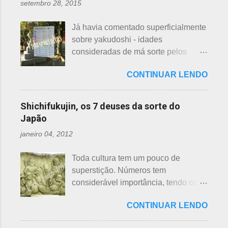
setembro 28, 2015
quem doar. Existem lojas que
princípios ou focos iniciais de
compram calçados, vestuário e
incêndios, para que não se
Já havia comentado superficialmente
acessórios usados, mas nem sempre
propaguem. A colocação dos baldes
sobre yakudoshi - idades
tem interesse nas peças, além do
depende de cada associação de
consideradas de má sorte pelos
baixo preço oferecido. Doar dá uma
bairro, não sendo, portanto,
japoneses, segundo uma crença -
sensação muito melhor do que
obrigatória, e visto em pouquíssimas
CONTINUAR LENDO
nesta >>> postagem e não havia
vender a preço baixo. O Japão é um
cidades. Na minha opinião -
feito uma exclusiva sobre o assunto,
país que recicla há muitos anos e
esclarecendo bem que é apenas
até porque existem toneladas de
leva muito a sério. Em cidades como
Shichifukujin, os 7 deuses da sorte do
uma opinião, não consultei ninguém
informações pela net. No entanto, a
Nagoya, basta colocar as roupas em
Japão
do Corpo de Bombeiros - servem
pedido de um amigo da fanpage ,
sacos brancos. As roupas serão
para atender aos nossos insti...
janeiro 04, 2012
puxei um antigo rascunho do fundo
recicladas para diversos usos, como
da gaveta. Yakudoshi se refere às
panos de limpeza ou enviadas aos
Toda cultura tem um pouco de
idades perigosas, antiga crença com
países pobres. Campanhas ou
superstição. Números tem
origem no período Heian. Uma
grupos de ajuda solicitando roupas
considerável importância, tendo os
superstição baseada em trocadilhos,
usadas aparecem vez ou outra em
da sorte e do azar. No Japão, os
fundamentados na pronúncia dos
redes sociais. Algumas instituições
CONTINUAR LENDO
números 4 (pronunciado " shi ") e 9
números com significados ruins. Nos
religiosas, igrejas católicas,
(pronunciado " ku ") são
tempos antigos, outras idades eram
evangélicas, espíritas, aceitam para