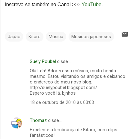
Inscreva-se também no Canal >>>
YouTube
.
Japão
Kitaro
Música
Músicos japoneses
Suely Poubel
disse…
C
Olá Leh! Adorei essa música, muito bonita
o
mesmo. Estou visitando os amigos e deixando
m
o endereço do meu novo blog.
http://suelypoubel.blogspot.com/
e
Espero você lá. bjnhos.
n
18 de outubro de 2010 às 03:03
t
á
Thomaz
disse…
r
Excelente a lembrança de Kitaro, com clips
i
fantásticos!