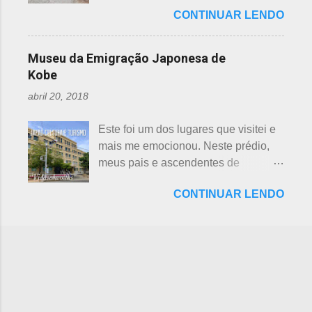
ambiental, o parque temático de
preferência ao futebol pelos
Shichifukujin (七 福神) significa "Sete
CONTINUAR LENDO
dinossauros, Dino Adventure
japoneses foi crescendo
Deuses da Sorte", fazem parte da
Nagoya, foi inaugurado em julho do
gradativamente. Algumas pesquisas
cultura, do folclore japonês e do
ano passado (2016), junto ao Odaka
de poucos anos atrás, mostravam o
Museu da Emigração Japonesa de
xintoísmo. Shichi ...
Ryokuchi, localizado em Sakyoyama,
beisebol como o esporte favorito dos
Kobe
Nagoya. A resposta dada, quanto à
japoneses e, em segundo, o futebol.
abril 20, 2018
questão ambiental, é que fora
Hoje, a preferência dos japoneses
previamente analisada, sem causar
pelo futebol ultrapassou o beisebol.
Este foi um dos lugares que visitei e
danos ou prejuízo. Dino Adventure é
Existem campos de futebol
mais me emocionou. Neste prédio,
um parque temático que contém 18
espalhados por todo o arquipélago.
meus pais e ascendentes de
réplicas de dinossauros, com sons e
Nos trens, encontramos muitos
milhares de nipo brasileiros
movimentos para aguçar ainda mais
garotos japoneses praticantes do
CONTINUAR LENDO
estiveram pela última vez no Japão,
a curiosidade. O som é obtido a partir
esporte. Não é raro encontrar
antes de partir para o Brasil. Todos
de um sensor, indicado na foto
camisetas escritas com a paixão pelo
os descendentes nipônicos deveriam
acima. Muitas réplicas são
futebol. A história do futebol e sua
visitar este museu, que fora um dia
enormemente assustadoras, como se
introdução no...
chamado de Centro de Imigração de
pode perceber nas fotos acima e
Kob e, na cidade de Kobe, Hyogo.
abaixo. Esses abaixo parecem
Inaugurado em 1928, com o nome
sorrir... Em Gujo, Gifu, já existe um