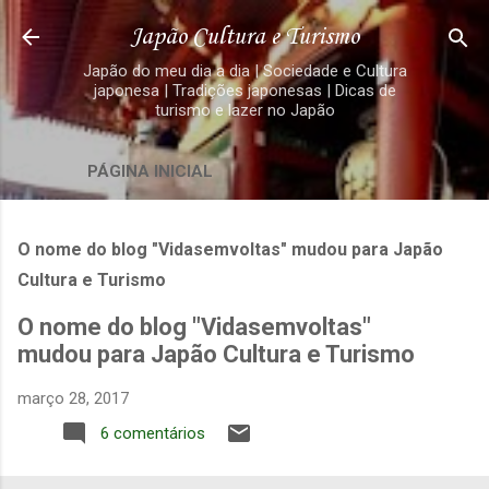
Pular para o conteúdo principal
Japão Cultura e Turismo
Japão do meu dia a dia | Sociedade e Cultura
japonesa | Tradições japonesas | Dicas de
turismo e lazer no Japão
PÁGINA INICIAL
O nome do blog "Vidasemvoltas" mudou para Japão
Cultura e Turismo
O nome do blog "Vidasemvoltas"
mudou para Japão Cultura e Turismo
março 28, 2017
6 comentários