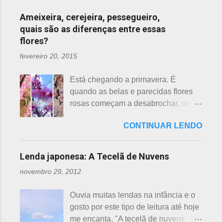
Ameixeira, cerejeira, pessegueiro,
quais são as diferenças entre essas
flores?
fevereiro 20, 2015
Está chegando a primavera. É
quando as belas e parecidas flores
rosas começam a desabrochar, uma
atrás da outra, a primeira em
CONTINUAR LENDO
fevereiro, a segunda em março e, no
final de março até abril, as cerejeiras.
Lembrando que o clima pode
Lenda japonesa: A Tecelã de Nuvens
interferir nas previsões, antecipando
novembro 29, 2012
ou atrasando a florescência. Também
começam as confusões com a
Ouvia muitas lendas na infância e o
identificação ou com o nome das
gosto por este tipo de leitura até hoje
flores, pelas cores e algumas
me encanta. "A tecelã de nuvens" é