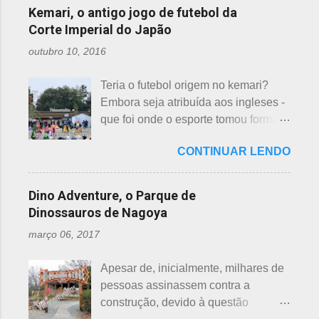
considerados de azar, por causa da
incluídas como desfavoráveis. Yaku,
Kemari, o antigo jogo de futebol da
repassar aos necessitados. A pref...
pronúncia. "Shi" significa, também,
se traduz como infortúnio ou má sorte
Corte Imperial do Japão
morte e "ku" , agonia ou tortura. 7 é
e, doshi, consoante alterada devido à
outubro 10, 2016
um número auspicioso em quase
junção da palavra toshi, que significa
todos os países do mundo, não
ano. Se procurarmos pela tradução
Teria o futebol origem no kemari?
sendo exceção no Japão. Este
da palavra Yakudoshi no Google,
Embora seja atribuída aos ingleses -
número é incluído em vários termos,
aparece a palavra climatério. Embora
que foi onde o esporte tomou forma -
por exemplo: 7 maravilhas do mundo,
não haja muita informação, encontrei
não se sabe exatamente qual é a
7 pecados mortais, 7 virtudes, 7
este significado para o climatério
CONTINUAR LENDO
origem do futebol. Muitos povos dos
mares, 7 dias da semana, 7 cores, 7
masculino: "homem no intervalo dos
antigos Egito, Grécia e Roma já
anões, etc... Budistas acreditam em 7
40 aos 41 anos". A explic...
tiveram jogos semelhantes há
reencarnações. Japoneses
Dino Adventure, o Parque de
milhares de anos, além dos sempre
comemoram o sétimo dia após o
Dinossauros de Nagoya
citados chineses e japoneses. Longe
nascimento de um bebê e, assim,
março 06, 2017
de serem beisebol ou sumô os
como os cristãos realizam culto uma
esportes preferidos dos japoneses
semana após a morte e, novamente,
Apesar de, inicialmente, milhares de
atualmente, o futebol caiu no gosto
depois de 7 semanas. Não descobri
pessoas assinassem contra a
deles e é o primeiro no ranking. O
a razão, mas não é de estranhar
construção, devido à questão
beisebol caiu para o segundo lugar. A
porque há 7 deuses da sorte.