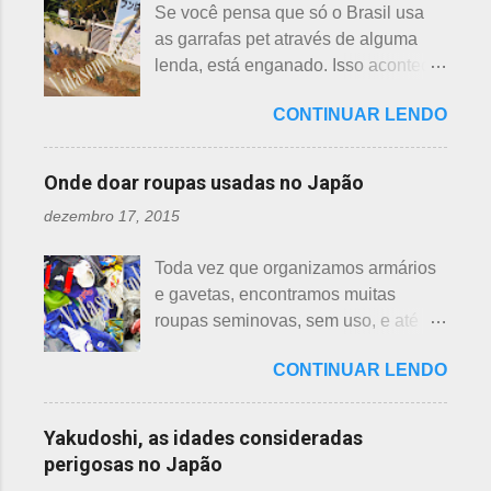
aranha suspensa por um fio de seda
Se você pensa que só o Brasil usa
hasu, em japonês. Basta dar uma
da teia. A aranha fez Sei lembrar da
as garrafas pet através de alguma
olhada nas flores para perceber as
mãe - pequena e indefesa - e
lenda, está enganado. Isso acontece
grandes diferenças e, para isso, vou
imediatamente levou a cobra para
em vários países de primeiro mundo,
mostrar em fotos. Flor de lotus As
bem longe com seu ancinho. A
CONTINUAR LENDO
inclusive no Japão. Este assunto é
flores de lotus são grandes, que
aranha, surpresa com a bondade de
mais uma das postagens que estava
brotam de hastes compridas e em
Sei , olhou para ele. Sei nunca
em rascunho por alguns anos, desde
apenas 3 cores, branca, creme e
Onde doar roupas usadas no Japão
percebeu, pois além da aranha ser
que passei por estas casas e
rosa. F echadas lembram tulipas;
pequena, ele havia...
dezembro 17, 2015
descobri pra que serviam essas
abertas lembram o sol. Suas folhas
garrafas. O tempo passou, o assunto
largas e cor única: verde. As folhas
Toda vez que organizamos armários
acabou esquecido, até que postei
crescem para o alto, em hastes
e gavetas, encontramos muitas
sobre esses baldes de água
longas. As raízes são comestíveis,
roupas seminovas, sem uso, e até
dispostos em alguns bairros de
produzindo o renkon. Detalhei sobre
das que não se lembrava mais.
algumas cidades, muito visto em
flor de lotus, na postagem anterior
CONTINUAR LENDO
Roupas de crianças, em perfeito
Arashiyama, em Kyoto, inclusive nos
que você pode ler clicando >>> AQUI
estado, que não servem mais, peças
jardins do Heian Jinja. Esses baldes
, bem como muito mais informações
novas, semi novas, de pouco uso. O
com água, escritos 消火用, ou Shōka-
Yakudoshi, as idades consideradas
e imagens de uma pla...
que fazer com elas? No Japão,
yō, balde para combate a incêndios,
perigosas no Japão
deparamos com este problema: a
são utilizados para auxiliar em