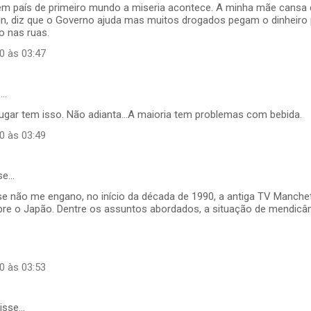
m país de primeiro mundo a miseria acontece. A minha mãe cansa
in, diz que o Governo ajuda mas muitos drogados pegam o dinheiro 
o nas ruas.
0 às 03:47
e…
 lugar tem isso. Não adianta...A maioria tem problemas com bebida.
0 às 03:49
se…
se não me engano, no início da década de 1990, a antiga TV Manch
re o Japão. Dentre os assuntos abordados, a situação de mendicân
0 às 03:53
isse…