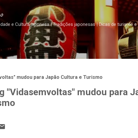
Pular para o conteúdo principal
o
edade e Cultura japonesa | Tradições japonesas | Dicas de turismo e
oltas" mudou para Japão Cultura e Turismo
g "Vidasemvoltas" mudou para J
ismo