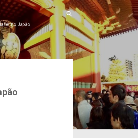
 lazer no Japão
apão