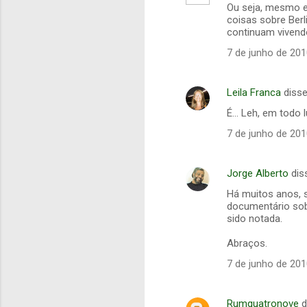
Ou seja, mesmo e
á
coisas sobre Berl
continuam vivend
r
7 de junho de 201
i
o
s
Leila Franca
diss
É... Leh, em todo
7 de junho de 201
Jorge Alberto
dis
Há muitos anos, 
documentário sob
sido notada.
Abraços.
7 de junho de 201
Rumquatronove
d