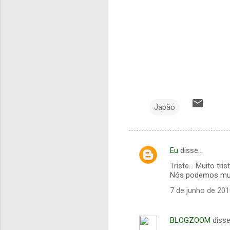
Japão
Eu
disse…
C
Triste... Muito trist
o
Nós podemos muda
m
7 de junho de 201
e
n
BLOGZOOM
diss
t