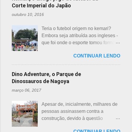
pronúncia. "Shi" significa, também,
se traduz como infortúnio ou má sorte
Corte Imperial do Japão
morte e "ku" , agonia ou tortura. 7 é
e, doshi, consoante alterada devido à
outubro 10, 2016
um número auspicioso em quase
junção da palavra toshi, que significa
todos os países do mundo, não
ano. Se procurarmos pela tradução
Teria o futebol origem no kemari?
sendo exceção no Japão. Este
da palavra Yakudoshi no Google,
Embora seja atribuída aos ingleses -
número é incluído em vários termos,
aparece a palavra climatério. Embora
que foi onde o esporte tomou forma -
por exemplo: 7 maravilhas do mundo,
não haja muita informação, encontrei
não se sabe exatamente qual é a
7 pecados mortais, 7 virtudes, 7
este significado para o climatério
CONTINUAR LENDO
origem do futebol. Muitos povos dos
mares, 7 dias da semana, 7 cores, 7
masculino: "homem no intervalo dos
antigos Egito, Grécia e Roma já
anões, etc... Budistas acreditam em 7
40 aos 41 anos". A explic...
tiveram jogos semelhantes há
reencarnações. Japoneses
Dino Adventure, o Parque de
milhares de anos, além dos sempre
comemoram o sétimo dia após o
Dinossauros de Nagoya
citados chineses e japoneses. Longe
nascimento de um bebê e, assim,
março 06, 2017
de serem beisebol ou sumô os
como os cristãos realizam culto uma
esportes preferidos dos japoneses
semana após a morte e, novamente,
Apesar de, inicialmente, milhares de
atualmente, o futebol caiu no gosto
depois de 7 semanas. Não descobri
pessoas assinassem contra a
deles e é o primeiro no ranking. O
a razão, mas não é de estranhar
construção, devido à questão
beisebol caiu para o segundo lugar. A
porque há 7 deuses da sorte.
ambiental, o parque temático de
preferência ao futebol pelos
Shichifukujin (七 福神) significa "Sete
CONTINUAR LENDO