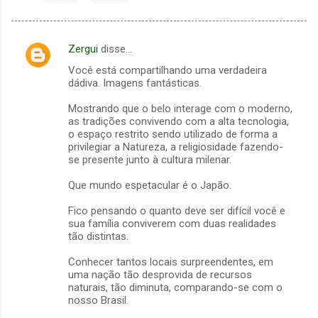
Zergui
disse…
C
Você está compartilhando uma verdadeira
o
dádiva. Imagens fantásticas.
m
Mostrando que o belo interage com o moderno,
e
as tradições convivendo com a alta tecnologia,
o espaço restrito sendo utilizado de forma a
n
privilegiar a Natureza, a religiosidade fazendo-
t
se presente junto à cultura milenar.
á
Que mundo espetacular é o Japão.
r
Fico pensando o quanto deve ser difícil você e
i
sua família conviverem com duas realidades
o
tão distintas.
s
Conhecer tantos locais surpreendentes, em
uma nação tão desprovida de recursos
naturais, tão diminuta, comparando-se com o
nosso Brasil.