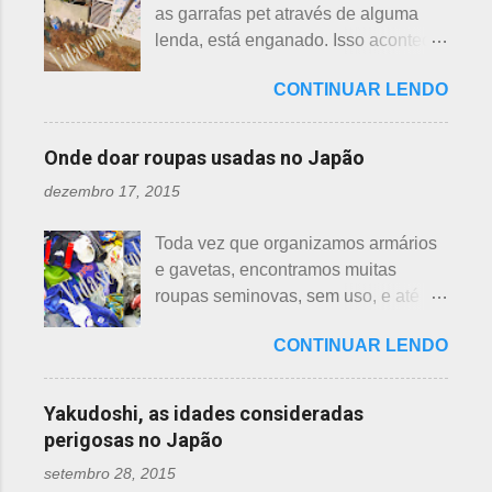
da teia. A aranha fez Sei lembrar da
as garrafas pet através de alguma
olhada nas flores para perceber as
mãe - pequena e indefesa - e
lenda, está enganado. Isso acontece
grandes diferenças e, para isso, vou
imediatamente levou a cobra para
em vários países de primeiro mundo,
mostrar em fotos. Flor de lotus As
bem longe com seu ancinho. A
CONTINUAR LENDO
inclusive no Japão. Este assunto é
flores de lotus são grandes, que
aranha, surpresa com a bondade de
mais uma das postagens que estava
brotam de hastes compridas e em
Sei , olhou para ele. Sei nunca
em rascunho por alguns anos, desde
apenas 3 cores, branca, creme e
Onde doar roupas usadas no Japão
percebeu, pois além da aranha ser
que passei por estas casas e
rosa. F echadas lembram tulipas;
pequena, ele havia...
dezembro 17, 2015
descobri pra que serviam essas
abertas lembram o sol. Suas folhas
garrafas. O tempo passou, o assunto
largas e cor única: verde. As folhas
Toda vez que organizamos armários
acabou esquecido, até que postei
crescem para o alto, em hastes
e gavetas, encontramos muitas
sobre esses baldes de água
longas. As raízes são comestíveis,
roupas seminovas, sem uso, e até
dispostos em alguns bairros de
produzindo o renkon. Detalhei sobre
das que não se lembrava mais.
algumas cidades, muito visto em
flor de lotus, na postagem anterior
CONTINUAR LENDO
Roupas de crianças, em perfeito
Arashiyama, em Kyoto, inclusive nos
que você pode ler clicando >>> AQUI
estado, que não servem mais, peças
jardins do Heian Jinja. Esses baldes
, bem como muito mais informações
novas, semi novas, de pouco uso. O
com água, escritos 消火用, ou Shōka-
Yakudoshi, as idades consideradas
e imagens de uma pla...
que fazer com elas? No Japão,
yō, balde para combate a incêndios,
perigosas no Japão
deparamos com este problema: a
são utilizados para auxiliar em
setembro 28, 2015
quem doar. Existem lojas que
princípios ou focos iniciais de