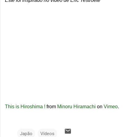
Este foi inspirado no vídeo de Eric Testroete
This is Hiroshima !
from
Minoru Hiramachi
on
Vimeo
.
Japão
Vídeos