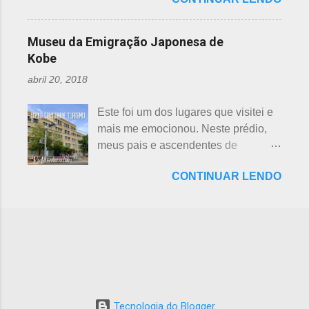
dinossauros, Dino Adventure
japoneses foi crescendo
Deuses da Sorte", fazem parte da
Nagoya, foi inaugurado em julho do
gradativamente. Algumas pesquisas
cultura, do folclore japonês e do
ano passado (2016), junto ao Odaka
de poucos anos atrás, mostravam o
Museu da Emigração Japonesa de
xintoísmo. Shichi ...
Ryokuchi, localizado em Sakyoyama,
beisebol como o esporte favorito dos
Kobe
Nagoya. A resposta dada, quanto à
japoneses e, em segundo, o futebol.
abril 20, 2018
questão ambiental, é que fora
Hoje, a preferência dos japoneses
previamente analisada, sem causar
pelo futebol ultrapassou o beisebol.
Este foi um dos lugares que visitei e
danos ou prejuízo. Dino Adventure é
Existem campos de futebol
mais me emocionou. Neste prédio,
um parque temático que contém 18
espalhados por todo o arquipélago.
meus pais e ascendentes de
réplicas de dinossauros, com sons e
Nos trens, encontramos muitos
milhares de nipo brasileiros
movimentos para aguçar ainda mais
garotos japoneses praticantes do
CONTINUAR LENDO
estiveram pela última vez no Japão,
a curiosidade. O som é obtido a partir
esporte. Não é raro encontrar
antes de partir para o Brasil. Todos
de um sensor, indicado na foto
camisetas escritas com a paixão pelo
os descendentes nipônicos deveriam
acima. Muitas réplicas são
futebol. A história do futebol e sua
visitar este museu, que fora um dia
enormemente assustadoras, como se
introdução no...
chamado de Centro de Imigração de
pode perceber nas fotos acima e
Kob e, na cidade de Kobe, Hyogo.
abaixo. Esses abaixo parecem
Inaugurado em 1928, com o nome
sorrir... Em Gujo, Gifu, já existe um
de Kokuritsu Imin Shūyōsho que
parque semelhante, porém os
Tecnologia do Blogger