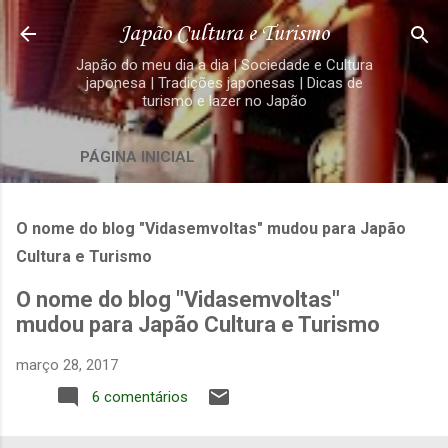
Pular para o conteúdo principal
Japão Cultura e Turismo
Japão do meu dia a dia | Sociedade e Cultura
japonesa | Tradições japonesas | Dicas de
turismo e lazer no Japão
PÁGINA INICIAL
O nome do blog "Vidasemvoltas" mudou para Japão
Cultura e Turismo
O nome do blog "Vidasemvoltas"
mudou para Japão Cultura e Turismo
março 28, 2017
6 comentários