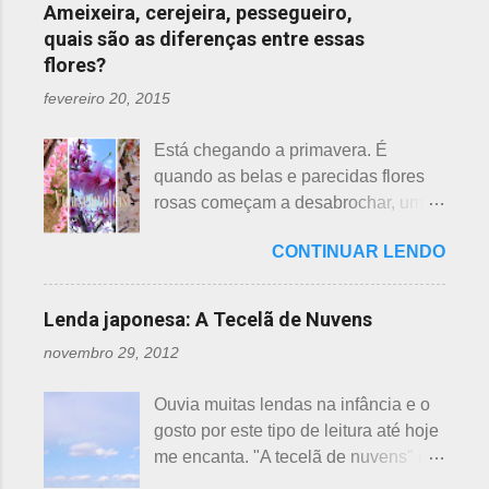
Ameixeira, cerejeira, pessegueiro,
quais são as diferenças entre essas
flores?
fevereiro 20, 2015
Está chegando a primavera. É
quando as belas e parecidas flores
rosas começam a desabrochar, uma
atrás da outra, a primeira em
CONTINUAR LENDO
fevereiro, a segunda em março e, no
final de março até abril, as cerejeiras.
Lembrando que o clima pode
Lenda japonesa: A Tecelã de Nuvens
interferir nas previsões, antecipando
novembro 29, 2012
ou atrasando a florescência. Também
começam as confusões com a
Ouvia muitas lendas na infância e o
identificação ou com o nome das
gosto por este tipo de leitura até hoje
flores, pelas cores e algumas
me encanta. "A tecelã de nuvens" é
semelhanças. Saiba como identificar
uma das mais bonitas lendas