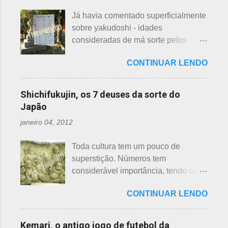
compram calçados, vestuário e
incêndios, para que não se
Já havia comentado superficialmente
acessórios usados, mas nem sempre
propaguem. A colocação dos baldes
sobre yakudoshi - idades
tem interesse nas peças, além do
depende de cada associação de
consideradas de má sorte pelos
baixo preço oferecido. Doar dá uma
bairro, não sendo, portanto,
japoneses, segundo uma crença -
sensação muito melhor do que
obrigatória, e visto em pouquíssimas
CONTINUAR LENDO
nesta >>> postagem e não havia
vender a preço baixo. O Japão é um
cidades. Na minha opinião -
feito uma exclusiva sobre o assunto,
país que recicla há muitos anos e
esclarecendo bem que é apenas
até porque existem toneladas de
leva muito a sério. Em cidades como
Shichifukujin, os 7 deuses da sorte do
uma opinião, não consultei ninguém
informações pela net. No entanto, a
Nagoya, basta colocar as roupas em
Japão
do Corpo de Bombeiros - servem
pedido de um amigo da fanpage ,
sacos brancos. As roupas serão
para atender aos nossos insti...
janeiro 04, 2012
puxei um antigo rascunho do fundo
recicladas para diversos usos, como
da gaveta. Yakudoshi se refere às
panos de limpeza ou enviadas aos
Toda cultura tem um pouco de
idades perigosas, antiga crença com
países pobres. Campanhas ou
superstição. Números tem
origem no período Heian. Uma
grupos de ajuda solicitando roupas
considerável importância, tendo os
superstição baseada em trocadilhos,
usadas aparecem vez ou outra em
da sorte e do azar. No Japão, os
fundamentados na pronúncia dos
redes sociais. Algumas instituições
CONTINUAR LENDO
números 4 (pronunciado " shi ") e 9
números com significados ruins. Nos
religiosas, igrejas católicas,
(pronunciado " ku ") são
tempos antigos, outras idades eram
evangélicas, espíritas, aceitam para
considerados de azar, por causa da
incluídas como desfavoráveis. Yaku,
Kemari, o antigo jogo de futebol da
repassar aos necessitados. A pref...