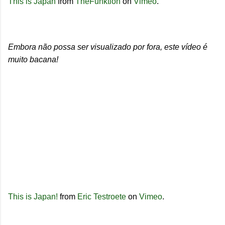
This is Japan
from
TheFunktion
on
Vimeo
.
Embora não possa ser visualizado por fora, este vídeo é
muito bacana!
This is Japan!
from
Eric Testroete
on
Vimeo
.