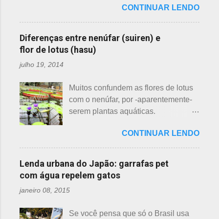
essas 3 belas flores, ligeiramente
CONTINUAR LENDO
japonesas e - embora muitos
parecidas: - Ameixeira - Ume 梅 A
conheçam - compartilho aos que
primeira a florescer é a ameixeira.
ainda não tiveram essa
Particularmente, dessas 3 flores,
Diferenças entre nenúfar (suiren) e
oportunidade. A tecelã de nuvens Há
gosto mais da ameixeira. O período
flor de lotus (hasu)
muito tempo atrás, na terra do sol
de florescência previsto das
julho 19, 2014
nascente, um jovem agricultor,
ameixeiras é o mês de fevereiro.
chamado Sei , estava preparando
Ameixeiras não tem caule e as flores
Muitos confundem as flores de lotus
suas terras para o plantio. Sozinho
brotam diretamente dos ramos. Cada
com o nenúfar, por -aparentemente-
no mundo e muito triste, pois a mãe,
junta no botão tem apenas uma flor e
serem plantas aquáticas.
que era tecelã, havia falecido
é relativamente espaçoso. As pétalas
Ambas, nenúfar e flor de lotus brotam
recentemente e não havia ninguém
são arredondadas. - Pessegueiro -
CONTINUAR LENDO
na água, no entanto, existem
para ajudá-lo nessa tarefa. Eis que
Momo 桃 A previsão de florescimento
diferenças. Nenúfar brota na água e
estava ele semeando e, de repente,
é março, como todas as flores. As
flor de lotus no chão lodoso que,
viu uma cobra rastejando no chão.
Lenda urbana do Japão: garrafas pet
árvores do pessegueiro são mais
popularmente, dizemos brejo. Vou
Sei percebeu que a cobra deslizou
com água repelem gatos
baixas, geralmente apresen...
explicar de maneira bem objetiva,
firmemente em direção a uma moita
janeiro 08, 2015
qual a diferença entre o nenúfar -
de crisântemos, onde havia uma
suiren, em japonês - e flor de lotus -
aranha suspensa por um fio de seda
Se você pensa que só o Brasil usa
hasu, em japonês. Basta dar uma