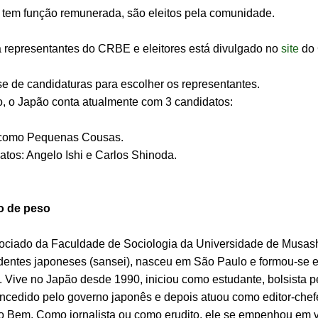
 tem função remunerada, são eleitos pela comunidade.
a representantes do CRBE e eleitores está divulgado no
site
do 
e de candidaturas para escolher os representantes.
o, o Japão conta atualmente com 3 candidatos:
 como Pequenas Cousas.
tos: Angelo Ishi e Carlos Shinoda.
to de peso
sociado da Faculdade de Sociologia da Universidade de Musashi
dentes japoneses (sansei), nasceu em São Paulo e formou-se 
Vive no Japão desde 1990, iniciou como estudante, bolsista pe
ncedido pelo governo japonês e depois atuou como editor-chef
o Bem. Como jornalista ou como erudito, ele se empenhou em v