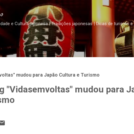
Pular para o conteúdo principal
o
edade e Cultura japonesa | Tradições japonesas | Dicas de turismo e
oltas" mudou para Japão Cultura e Turismo
g "Vidasemvoltas" mudou para J
ismo