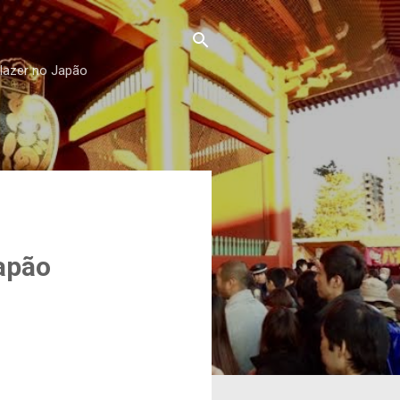
 lazer no Japão
apão