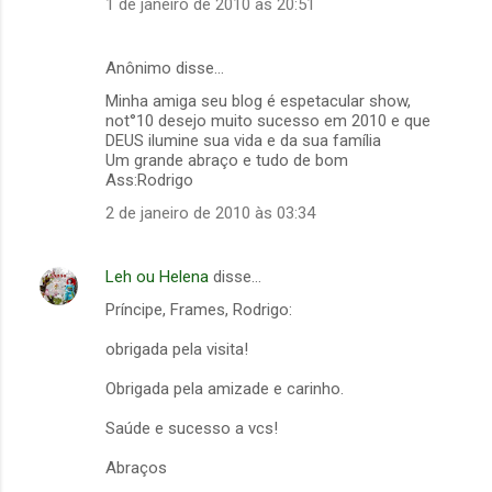
1 de janeiro de 2010 às 20:51
i
o
s
Anônimo disse…
Minha amiga seu blog é espetacular show,
not°10 desejo muito sucesso em 2010 e que
DEUS ilumine sua vida e da sua família
Um grande abraço e tudo de bom
Ass:Rodrigo
2 de janeiro de 2010 às 03:34
Leh ou Helena
disse…
Príncipe, Frames, Rodrigo:
obrigada pela visita!
Obrigada pela amizade e carinho.
Saúde e sucesso a vcs!
Abraços