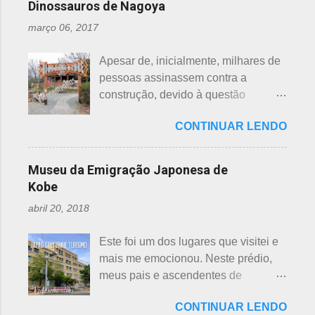
comemoram o sétimo dia após o
Dinossauros de Nagoya
citados chineses e japoneses. Longe
nascimento de um bebê e, assim,
março 06, 2017
de serem beisebol ou sumô os
como os cristãos realizam culto uma
esportes preferidos dos japoneses
semana após a morte e, novamente,
Apesar de, inicialmente, milhares de
atualmente, o futebol caiu no gosto
depois de 7 semanas. Não descobri
pessoas assinassem contra a
deles e é o primeiro no ranking. O
a razão, mas não é de estranhar
construção, devido à questão
beisebol caiu para o segundo lugar. A
porque há 7 deuses da sorte.
ambiental, o parque temático de
preferência ao futebol pelos
Shichifukujin (七 福神) significa "Sete
CONTINUAR LENDO
dinossauros, Dino Adventure
japoneses foi crescendo
Deuses da Sorte", fazem parte da
Nagoya, foi inaugurado em julho do
gradativamente. Algumas pesquisas
cultura, do folclore japonês e do
ano passado (2016), junto ao Odaka
de poucos anos atrás, mostravam o
Museu da Emigração Japonesa de
xintoísmo. Shichi ...
Ryokuchi, localizado em Sakyoyama,
beisebol como o esporte favorito dos
Kobe
Nagoya. A resposta dada, quanto à
japoneses e, em segundo, o futebol.
abril 20, 2018
questão ambiental, é que fora
Hoje, a preferência dos japoneses
previamente analisada, sem causar
pelo futebol ultrapassou o beisebol.
Este foi um dos lugares que visitei e
danos ou prejuízo. Dino Adventure é
Existem campos de futebol
mais me emocionou. Neste prédio,
um parque temático que contém 18
espalhados por todo o arquipélago.
meus pais e ascendentes de
réplicas de dinossauros, com sons e
Nos trens, encontramos muitos
milhares de nipo brasileiros
movimentos para aguçar ainda mais
garotos japoneses praticantes do
CONTINUAR LENDO
estiveram pela última vez no Japão,
a curiosidade. O som é obtido a partir