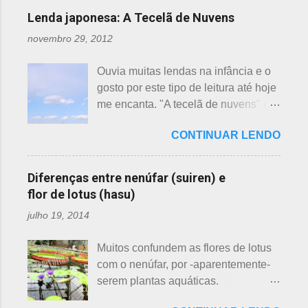
Lembrando que o clima pode
Lenda japonesa: A Tecelã de Nuvens
interferir nas previsões, antecipando
novembro 29, 2012
ou atrasando a florescência. Também
começam as confusões com a
Ouvia muitas lendas na infância e o
identificação ou com o nome das
gosto por este tipo de leitura até hoje
flores, pelas cores e algumas
me encanta. "A tecelã de nuvens" é
semelhanças. Saiba como identificar
uma das mais bonitas lendas
essas 3 belas flores, ligeiramente
CONTINUAR LENDO
japonesas e - embora muitos
parecidas: - Ameixeira - Ume 梅 A
conheçam - compartilho aos que
primeira a florescer é a ameixeira.
ainda não tiveram essa
Particularmente, dessas 3 flores,
Diferenças entre nenúfar (suiren) e
oportunidade. A tecelã de nuvens Há
gosto mais da ameixeira. O período
flor de lotus (hasu)
muito tempo atrás, na terra do sol
de florescência previsto das
julho 19, 2014
nascente, um jovem agricultor,
ameixeiras é o mês de fevereiro.
chamado Sei , estava preparando
Ameixeiras não tem caule e as flores
Muitos confundem as flores de lotus
suas terras para o plantio. Sozinho
brotam diretamente dos ramos. Cada
com o nenúfar, por -aparentemente-
no mundo e muito triste, pois a mãe,
junta no botão tem apenas uma flor e
serem plantas aquáticas.
que era tecelã, havia falecido
é relativamente espaçoso. As pétalas
Ambas, nenúfar e flor de lotus brotam
recentemente e não havia ninguém
são arredondadas. - Pessegueiro -