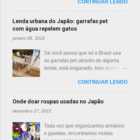
CONTINUAR LENDO
na água, no entanto, existem
para ajudá-lo nessa tarefa. Eis que
Momo 桃 A previsão de florescimento
diferenças. Nenúfar brota na água e
estava ele semeando e, de repente,
é março, como todas as flores. As
flor de lotus no chão lodoso que,
viu uma cobra rastejando no chão.
Lenda urbana do Japão: garrafas pet
árvores do pessegueiro são mais
popularmente, dizemos brejo. Vou
Sei percebeu que a cobra deslizou
com água repelem gatos
baixas, geralmente apresen...
explicar de maneira bem objetiva,
firmemente em direção a uma moita
janeiro 08, 2015
qual a diferença entre o nenúfar -
de crisântemos, onde havia uma
suiren, em japonês - e flor de lotus -
aranha suspensa por um fio de seda
Se você pensa que só o Brasil usa
hasu, em japonês. Basta dar uma
da teia. A aranha fez Sei lembrar da
as garrafas pet através de alguma
olhada nas flores para perceber as
mãe - pequena e indefesa - e
lenda, está enganado. Isso acontece
grandes diferenças e, para isso, vou
imediatamente levou a cobra para
em vários países de primeiro mundo,
mostrar em fotos. Flor de lotus As
bem longe com seu ancinho. A
CONTINUAR LENDO
inclusive no Japão. Este assunto é
flores de lotus são grandes, que
aranha, surpresa com a bondade de
mais uma das postagens que estava
brotam de hastes compridas e em
Sei , olhou para ele. Sei nunca
em rascunho por alguns anos, desde
apenas 3 cores, branca, creme e
Onde doar roupas usadas no Japão
percebeu, pois além da aranha ser
que passei por estas casas e
rosa. F echadas lembram tulipas;
pequena, ele havia...
dezembro 17, 2015
descobri pra que serviam essas
abertas lembram o sol. Suas folhas
garrafas. O tempo passou, o assunto
largas e cor única: verde. As folhas
Toda vez que organizamos armários
acabou esquecido, até que postei
crescem para o alto, em hastes
e gavetas, encontramos muitas
sobre esses baldes de água
longas. As raízes são comestíveis,