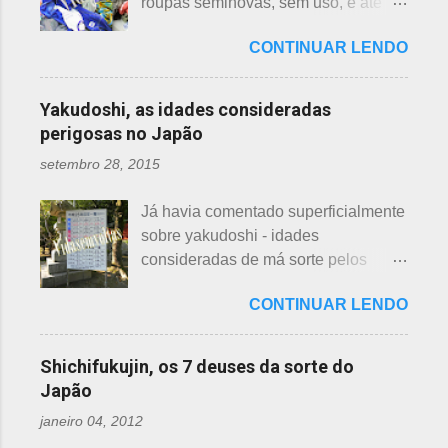
roupas seminovas, sem uso, e até
dispostos em alguns bairros de
produzindo o renkon. Detalhei sobre
das que não se lembrava mais.
algumas cidades, muito visto em
flor de lotus, na postagem anterior
CONTINUAR LENDO
Roupas de crianças, em perfeito
Arashiyama, em Kyoto, inclusive nos
que você pode ler clicando >>> AQUI
estado, que não servem mais, peças
jardins do Heian Jinja. Esses baldes
, bem como muito mais informações
novas, semi novas, de pouco uso. O
com água, escritos 消火用, ou Shōka-
Yakudoshi, as idades consideradas
e imagens de uma pla...
que fazer com elas? No Japão,
yō, balde para combate a incêndios,
perigosas no Japão
deparamos com este problema: a
são utilizados para auxiliar em
setembro 28, 2015
quem doar. Existem lojas que
princípios ou focos iniciais de
compram calçados, vestuário e
incêndios, para que não se
Já havia comentado superficialmente
acessórios usados, mas nem sempre
propaguem. A colocação dos baldes
sobre yakudoshi - idades
tem interesse nas peças, além do
depende de cada associação de
consideradas de má sorte pelos
baixo preço oferecido. Doar dá uma
bairro, não sendo, portanto,
japoneses, segundo uma crença -
sensação muito melhor do que
obrigatória, e visto em pouquíssimas
CONTINUAR LENDO
nesta >>> postagem e não havia
vender a preço baixo. O Japão é um
cidades. Na minha opinião -
feito uma exclusiva sobre o assunto,
país que recicla há muitos anos e
esclarecendo bem que é apenas
até porque existem toneladas de
leva muito a sério. Em cidades como
Shichifukujin, os 7 deuses da sorte do
uma opinião, não consultei ninguém
informações pela net. No entanto, a
Nagoya, basta colocar as roupas em
Japão
do Corpo de Bombeiros - servem
pedido de um amigo da fanpage ,
sacos brancos. As roupas serão
para atender aos nossos insti...
janeiro 04, 2012
puxei um antigo rascunho do fundo
recicladas para diversos usos, como