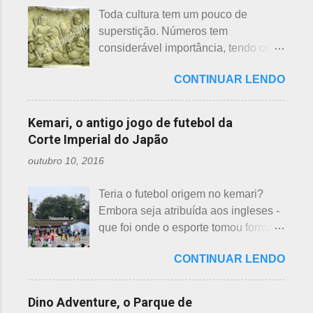
da gaveta. Yakudoshi se refere às
panos de limpeza ou enviadas aos
Toda cultura tem um pouco de
idades perigosas, antiga crença com
países pobres. Campanhas ou
superstição. Números tem
origem no período Heian. Uma
grupos de ajuda solicitando roupas
considerável importância, tendo os
superstição baseada em trocadilhos,
usadas aparecem vez ou outra em
da sorte e do azar. No Japão, os
fundamentados na pronúncia dos
redes sociais. Algumas instituições
CONTINUAR LENDO
números 4 (pronunciado " shi ") e 9
números com significados ruins. Nos
religiosas, igrejas católicas,
(pronunciado " ku ") são
tempos antigos, outras idades eram
evangélicas, espíritas, aceitam para
considerados de azar, por causa da
incluídas como desfavoráveis. Yaku,
Kemari, o antigo jogo de futebol da
repassar aos necessitados. A pref...
pronúncia. "Shi" significa, também,
se traduz como infortúnio ou má sorte
Corte Imperial do Japão
morte e "ku" , agonia ou tortura. 7 é
e, doshi, consoante alterada devido à
outubro 10, 2016
um número auspicioso em quase
junção da palavra toshi, que significa
todos os países do mundo, não
ano. Se procurarmos pela tradução
Teria o futebol origem no kemari?
sendo exceção no Japão. Este
da palavra Yakudoshi no Google,
Embora seja atribuída aos ingleses -
número é incluído em vários termos,
aparece a palavra climatério. Embora
que foi onde o esporte tomou forma -
por exemplo: 7 maravilhas do mundo,
não haja muita informação, encontrei
não se sabe exatamente qual é a
7 pecados mortais, 7 virtudes, 7
este significado para o climatério
CONTINUAR LENDO
origem do futebol. Muitos povos dos
mares, 7 dias da semana, 7 cores, 7
masculino: "homem no intervalo dos
antigos Egito, Grécia e Roma já
anões, etc... Budistas acreditam em 7
40 aos 41 anos". A explic...
tiveram jogos semelhantes há
reencarnações. Japoneses
Dino Adventure, o Parque de
milhares de anos, além dos sempre