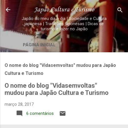
Pular para o conteúdo principal
Japão Cultura e Turismo
Japão do meu dia a dia | Sociedade e Cultura
japonesa | Tradições japonesas | Dicas de
turismo e lazer no Japão
PÁGINA INICIAL
O nome do blog "Vidasemvoltas" mudou para Japão
Cultura e Turismo
O nome do blog "Vidasemvoltas"
mudou para Japão Cultura e Turismo
março 28, 2017
6 comentários