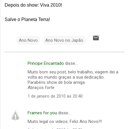
Depois do show: Viva 2010!
Salve o Planeta Terra!
Ano Novo
Ano Novo no Japão
Principe Encantado
disse…
C
Muito bom seu post, belo trabalho, viagem dei a
o
volta ao mundo graças a sua dedicação.
m
Parabéns show de bola amiga.
Abraços forte
e
1 de janeiro de 2010 às 20:40
n
t
Frames for you
disse…
á
Muito legal os videos. Feliz Ano Novo!!!
r