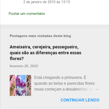
2 de janeiro de 2010 às 13:15
Postar um comentário
Postagens mais visitadas deste blog
Ameixeira, cerejeira, pessegueiro,
quais são as diferenças entre essas
flores?
fevereiro 20, 2015
Está chegando a primavera. É
quando as belas e parecidas flores
rosas começam a desabrochar, uma
atrás da outra, a primeira em
CONTINUAR LENDO
fevereiro, a segunda em março e, no
final de março até abril, as cerejeiras.