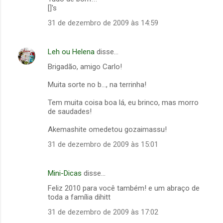
m
[]'s
e
31 de dezembro de 2009 às 14:59
n
t
Leh ou Helena
disse…
á
Brigadão, amigo Carlo!
r
Muita sorte no b..., na terrinha!
i
Tem muita coisa boa lá, eu brinco, mas morro
o
de saudades!
s
Akemashite omedetou gozaimassu!
31 de dezembro de 2009 às 15:01
Mini-Dicas
disse…
Feliz 2010 para você também! e um abraço de
toda a família dihitt
31 de dezembro de 2009 às 17:02