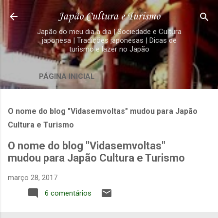
Pular para o conteúdo principal
Japão Cultura e Turismo
Japão do meu dia a dia | Sociedade e Cultura
japonesa | Tradições japonesas | Dicas de
turismo e lazer no Japão
PÁGINA INICIAL
O nome do blog "Vidasemvoltas" mudou para Japão
Cultura e Turismo
O nome do blog "Vidasemvoltas"
mudou para Japão Cultura e Turismo
março 28, 2017
6 comentários