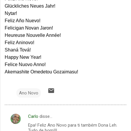
Glückliches Neues Jahr!
Nytar!
Feliz Año Nuevo!
Felicigan Novan Jaron!
Heureuse Nouvelle Année!
Feliz Aninovo!
Shaná Tová!
Happy New Year!
Felice Nuovo Anno!
Akemashite Omedetou Gozaimasu!
Ano Novo
Carlo
disse…
C
Epa! Feliz Ano Novo para ti também Dona Leh.
o
Tudo de bom!!!