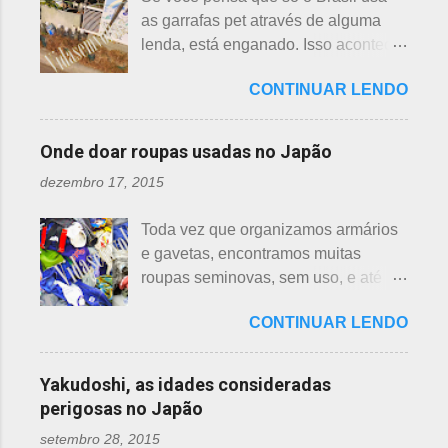
hasu, em japonês. Basta dar uma
da teia. A aranha fez Sei lembrar da
as garrafas pet através de alguma
olhada nas flores para perceber as
mãe - pequena e indefesa - e
lenda, está enganado. Isso acontece
grandes diferenças e, para isso, vou
imediatamente levou a cobra para
em vários países de primeiro mundo,
mostrar em fotos. Flor de lotus As
bem longe com seu ancinho. A
CONTINUAR LENDO
inclusive no Japão. Este assunto é
flores de lotus são grandes, que
aranha, surpresa com a bondade de
mais uma das postagens que estava
brotam de hastes compridas e em
Sei , olhou para ele. Sei nunca
em rascunho por alguns anos, desde
apenas 3 cores, branca, creme e
Onde doar roupas usadas no Japão
percebeu, pois além da aranha ser
que passei por estas casas e
rosa. F echadas lembram tulipas;
pequena, ele havia...
dezembro 17, 2015
descobri pra que serviam essas
abertas lembram o sol. Suas folhas
garrafas. O tempo passou, o assunto
largas e cor única: verde. As folhas
Toda vez que organizamos armários
acabou esquecido, até que postei
crescem para o alto, em hastes
e gavetas, encontramos muitas
sobre esses baldes de água
longas. As raízes são comestíveis,
roupas seminovas, sem uso, e até
dispostos em alguns bairros de
produzindo o renkon. Detalhei sobre
das que não se lembrava mais.
algumas cidades, muito visto em
flor de lotus, na postagem anterior
CONTINUAR LENDO
Roupas de crianças, em perfeito
Arashiyama, em Kyoto, inclusive nos
que você pode ler clicando >>> AQUI
estado, que não servem mais, peças
jardins do Heian Jinja. Esses baldes
, bem como muito mais informações
novas, semi novas, de pouco uso. O
com água, escritos 消火用, ou Shōka-
Yakudoshi, as idades consideradas
e imagens de uma pla...
que fazer com elas? No Japão,
yō, balde para combate a incêndios,
perigosas no Japão
deparamos com este problema: a
são utilizados para auxiliar em
setembro 28, 2015
quem doar. Existem lojas que