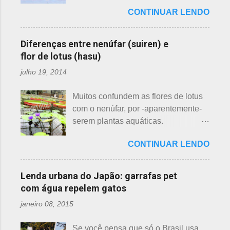
uma das mais bonitas lendas
essas 3 belas flores, ligeiramente
CONTINUAR LENDO
japonesas e - embora muitos
parecidas: - Ameixeira - Ume 梅 A
conheçam - compartilho aos que
primeira a florescer é a ameixeira.
ainda não tiveram essa
Particularmente, dessas 3 flores,
Diferenças entre nenúfar (suiren) e
oportunidade. A tecelã de nuvens Há
gosto mais da ameixeira. O período
flor de lotus (hasu)
muito tempo atrás, na terra do sol
de florescência previsto das
julho 19, 2014
nascente, um jovem agricultor,
ameixeiras é o mês de fevereiro.
chamado Sei , estava preparando
Ameixeiras não tem caule e as flores
Muitos confundem as flores de lotus
suas terras para o plantio. Sozinho
brotam diretamente dos ramos. Cada
com o nenúfar, por -aparentemente-
no mundo e muito triste, pois a mãe,
junta no botão tem apenas uma flor e
serem plantas aquáticas.
que era tecelã, havia falecido
é relativamente espaçoso. As pétalas
Ambas, nenúfar e flor de lotus brotam
recentemente e não havia ninguém
são arredondadas. - Pessegueiro -
CONTINUAR LENDO
na água, no entanto, existem
para ajudá-lo nessa tarefa. Eis que
Momo 桃 A previsão de florescimento
diferenças. Nenúfar brota na água e
estava ele semeando e, de repente,
é março, como todas as flores. As
flor de lotus no chão lodoso que,
viu uma cobra rastejando no chão.
Lenda urbana do Japão: garrafas pet
árvores do pessegueiro são mais
popularmente, dizemos brejo. Vou
Sei percebeu que a cobra deslizou
com água repelem gatos
baixas, geralmente apresen...
explicar de maneira bem objetiva,
firmemente em direção a uma moita
janeiro 08, 2015
qual a diferença entre o nenúfar -
de crisântemos, onde havia uma
suiren, em japonês - e flor de lotus -
aranha suspensa por um fio de seda
Se você pensa que só o Brasil usa