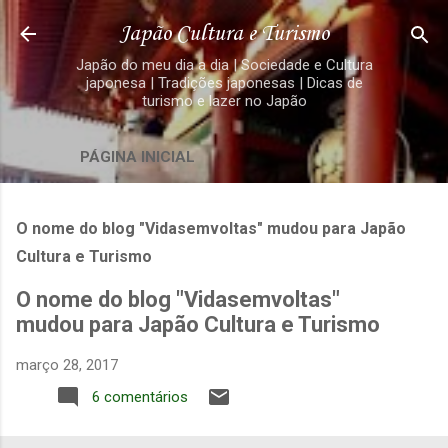
Pular para o conteúdo principal
Japão Cultura e Turismo
Japão do meu dia a dia | Sociedade e Cultura
japonesa | Tradições japonesas | Dicas de
turismo e lazer no Japão
PÁGINA INICIAL
O nome do blog "Vidasemvoltas" mudou para Japão
Cultura e Turismo
O nome do blog "Vidasemvoltas"
mudou para Japão Cultura e Turismo
março 28, 2017
6 comentários