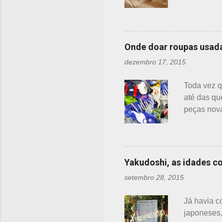
pra que se
esses bald
em Kyoto, 
balde para 
Onde doar roupas usad
incêndios,
dezembro 17, 2015
bairro, nã
esclarecen
Toda vez q
servem par
até das qu
peças nova
problema: 
nem sempre
melhor do 
sério. Em 
Yakudoshi, as idades c
recicladas
setembro 28, 2015
ou grupos 
instituiçõe
Já havia c
necessitado
japoneses,