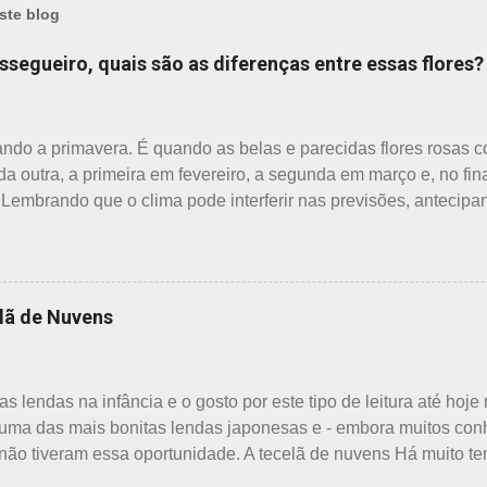
ste blog
essegueiro, quais são as diferenças entre essas flores?
ndo a primavera. É quando as belas e parecidas flores rosas
da outra, a primeira em fevereiro, a segunda em março e, no fina
. Lembrando que o clima pode interferir nas previsões, antecip
ia. Também começam as confusões com a identificação ou com 
gumas semelhanças. Saiba como identificar essas 3 belas flores,
- Ume 梅 A primeira a florescer é a ameixeira. Particularmente, 
ra. O período de florescência previsto das ameixeiras é o mês 
lã de Nuvens
e as flores brotam diretamente dos ramos. Cada junta no botão 
nte espaçoso. As pétalas são arredondadas. - Pessegueiro - 
nto é março, como todas as flores. As árvores do pessegueiro s
s lendas na infância e o gosto por este tipo de leitura até hoje
uma das mais bonitas lendas japonesas e - embora muitos con
não tiveram essa oportunidade. A tecelã de nuvens Há muito tem
um jovem agricultor, chamado Sei , estava preparando suas terr