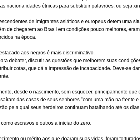
as nacionalidades étnicas para substituir palavrões, ou seja xing
escendentes de imigrantes asiáticos e europeus detem uma situ
lém de chegarem ao Brasil em condições pouco melhores, era
cidos na época.
stacado aos negros é mais discriminativo.
para debater, discutir as questões que melhorem suas condiçõe
stribuir cotas, que dá a impressão de incapacidade. Deve-se d
nte.
ente, desde o nascimento, sem esquecer, principalmente que o
saíram das casas de seus senhores "com uma mão na frente e o
o pela qual seus herdeiros continuam batalhando até os dias
 como escravos e outros a iniciar do zero.
mento ou mérito aos que doaram suas vidas, foram torturados