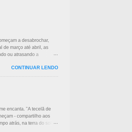
 começam a desabrochar,
l de março até abril, as
ando ou atrasando a
o nome das flores, pelas
CONTINUAR LENDO
 ligeiramente parecidas: -
dessas 3 flores, gosto mais
de fevereiro. Ameixeiras não
tem apenas uma flor e é
Momo 桃 A previsão de
ão mais baixas, geralmente
 me encanta. "A tecelã de
heçam - compartilho aos
po atrás, na terra do sol
as para o plantio. Sozinho