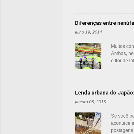
no mundo e
para ajudá
chão. Sei 
Diferenças entre nenúfar
havia uma 
julho 19, 2014
indefesa -
bondade de
Muitos con
Ambas, nen
e flor de 
objetiva, q
Basta dar 
fotos. Flo
cores, bra
Lenda urbana do Japão:
cor única:
janeiro 08, 2015
produzindo
>>> AQUI ,
Se você pe
acontece e
postagens 