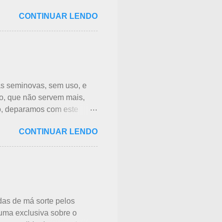
cido, até que postei sobre
CONTINUAR LENDO
uito visto em Arashiyama,
 escritos 消火用, ou Shōka-yō,
ou focos iniciais de
 de cada associação de
. Na minha opinião -
Corpo de Bombeiros -
s seminovas, sem uso, e
do, que não servem mais,
o, deparamos com este
e acessórios usados, mas
CONTINUAR LENDO
ar dá uma sensação muito
itos anos e leva muito a
os. As roupas serão
 países pobres. Campanhas
redes sociais. Algumas
ara repassar aos
das de má sorte pelos
uma exclusiva sobre o