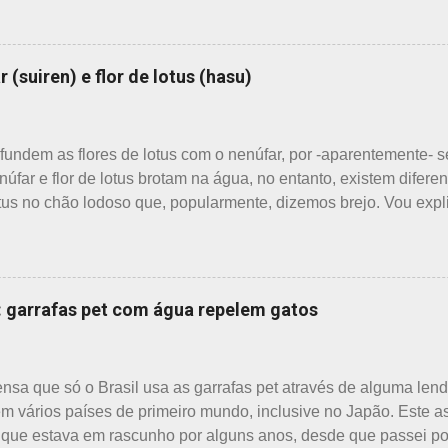
 muito triste, pois a mãe, que era tecelã, havia falecido rece
-lo nessa tarefa. Eis que estava ele semeando e, de repente, v
percebeu que a cobra deslizou firmemente em direção a uma mo
 (suiren) e flor de lotus (hasu)
aranha suspensa por um fio de seda da teia. A aranha fez Sei 
 e imediatamente levou a cobra para bem longe com seu ancinh
 Sei , olhou para ele. Sei nunca percebeu, pois além da aranha
fundem as flores de lotus com o nenúfar, por -aparentemente- s
úfar e flor de lotus brotam na água, no entanto, existem difere
lotus no chão lodoso que, popularmente, dizemos brejo. Vou exp
ual a diferença entre o nenúfar - suiren, em japonês - e flor de 
uma olhada nas flores para perceber as grandes diferenças e, p
r de lotus As flores de lotus são grandes, que brotam de haste
nca, creme e rosa. F echadas lembram tulipas; abertas lembram 
 garrafas pet com água repelem gatos
 verde. As folhas crescem para o alto, em hastes longas. As raíz
 o renkon. Detalhei sobre flor de lotus, na postagem anterior q
 bem como muito mais informações e imagens de uma pla...
nsa que só o Brasil usa as garrafas pet através de alguma lend
m vários países de primeiro mundo, inclusive no Japão. Este 
que estava em rascunho por alguns anos, desde que passei por