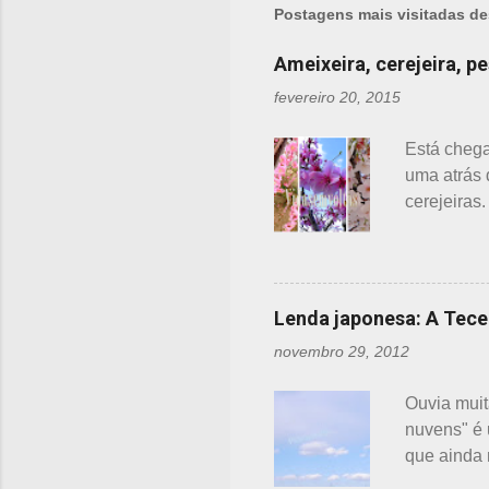
e
Postagens mais visitadas de
n
Ameixeira, cerejeira, p
t
fevereiro 20, 2015
á
r
Está chega
i
uma atrás 
o
cerejeiras
s
florescênc
cores e al
Ameixeira 
da ameixei
Lenda japonesa: A Tece
tem caule 
novembro 29, 2012
relativame
florescime
Ouvia muita
apresen...
nuvens" é 
que ainda 
nascente, 