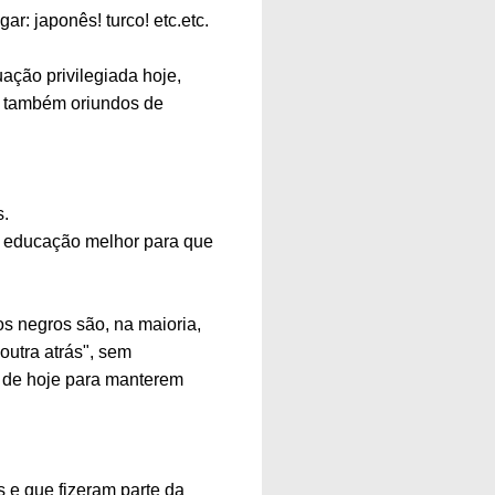
ar: japonês! turco! etc.etc.
ação privilegiada hoje,
m também oriundos de
s.
ar educação melhor para que
s negros são, na maioria,
utra atrás", sem
 de hoje para manterem
 e que fizeram parte da