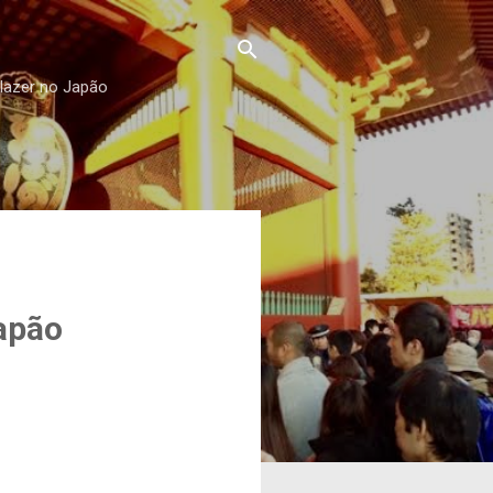
 lazer no Japão
apão