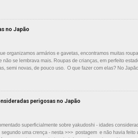
rviam essas garrafas. O tempo passou, o assunto acabou esque
es de água dispostos em alguns bairros de algumas cidades, m
inclusive nos jardins do Heian Jinja. Esses baldes com água,
combate a incêndios, são utilizados para auxiliar em princípios 
as no Japão
 para que não se propaguem. A colocação dos baldes depende
o sendo, portanto, obrigatória, e visto em pouquíssimas cidades
do bem que é apenas uma opinião, não consultei ninguém do 
ue organizamos armários e gavetas, encontramos muitas roupa
a atender aos nossos insti...
e não se lembrava mais. Roupas de crianças, em perfeito esta
s, semi novas, de pouco uso. O que fazer com elas? No Japã
a quem doar. Existem lojas que compram calçados, vestuário 
 tem interesse nas peças, além do baixo preço oferecido. Do
que vender a preço baixo. O Japão é um país que recicla há mu
cidades como Nagoya, basta colocar as roupas em sacos branc
onsideradas perigosas no Japão
 para diversos usos, como panos de limpeza ou enviadas aos
de ajuda solicitando roupas usadas aparecem vez ou outra em 
s religiosas, igrejas católicas, evangélicas, espíritas, aceitam p
omentado superficialmente sobre yakudoshi - idades considera
s. A pref...
 segundo uma crença - nesta >>> postagem e não havia feito 