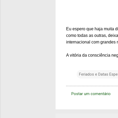
Eu espero que haja muita d
como todas as outras, deixa
internacional com grandes 
A vitória da consciência n
Feriados e Datas Espe
Postar um comentário
C
o
m