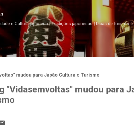
Pular para o conteúdo principal
o
edade e Cultura japonesa | Tradições japonesas | Dicas de turismo e
oltas" mudou para Japão Cultura e Turismo
g "Vidasemvoltas" mudou para J
ismo