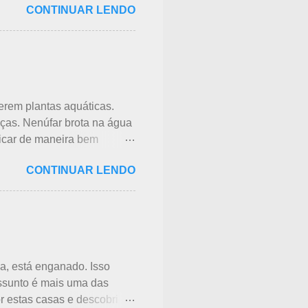
CONTINUAR LENDO
ntemente e não havia ninguém
iu uma cobra rastejando no
ita de crisântemos, onde
lembrar da mãe - pequena e
o. A aranha, surpresa com a
 ser pequena, ele havia...
erem plantas aquáticas.
nças. Nenúfar brota na água
licar de maneira bem
lotus - hasu, em japonês.
CONTINUAR LENDO
ara isso, vou mostrar em
s compridas e em apenas 3
o sol. Suas folhas largas e
es são comestíveis,
ue você pode ler clicando
a, está enganado. Isso
assunto é mais uma das
 estas casas e descobri