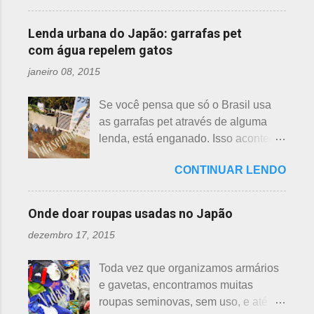
Momo 桃 A previsão de florescimento
diferenças. Nenúfar brota na água e
estava ele semeando e, de repente,
é março, como todas as flores. As
flor de lotus no chão lodoso que,
viu uma cobra rastejando no chão.
Lenda urbana do Japão: garrafas pet
árvores do pessegueiro são mais
popularmente, dizemos brejo. Vou
Sei percebeu que a cobra deslizou
com água repelem gatos
baixas, geralmente apresen...
explicar de maneira bem objetiva,
firmemente em direção a uma moita
janeiro 08, 2015
qual a diferença entre o nenúfar -
de crisântemos, onde havia uma
suiren, em japonês - e flor de lotus -
aranha suspensa por um fio de seda
Se você pensa que só o Brasil usa
hasu, em japonês. Basta dar uma
da teia. A aranha fez Sei lembrar da
as garrafas pet através de alguma
olhada nas flores para perceber as
mãe - pequena e indefesa - e
lenda, está enganado. Isso acontece
grandes diferenças e, para isso, vou
imediatamente levou a cobra para
em vários países de primeiro mundo,
mostrar em fotos. Flor de lotus As
bem longe com seu ancinho. A
CONTINUAR LENDO
inclusive no Japão. Este assunto é
flores de lotus são grandes, que
aranha, surpresa com a bondade de
mais uma das postagens que estava
brotam de hastes compridas e em
Sei , olhou para ele. Sei nunca
em rascunho por alguns anos, desde
apenas 3 cores, branca, creme e
Onde doar roupas usadas no Japão
percebeu, pois além da aranha ser
que passei por estas casas e
rosa. F echadas lembram tulipas;
pequena, ele havia...
dezembro 17, 2015
descobri pra que serviam essas
abertas lembram o sol. Suas folhas
garrafas. O tempo passou, o assunto
largas e cor única: verde. As folhas
Toda vez que organizamos armários
acabou esquecido, até que postei
crescem para o alto, em hastes
e gavetas, encontramos muitas
sobre esses baldes de água
longas. As raízes são comestíveis,
roupas seminovas, sem uso, e até
dispostos em alguns bairros de
produzindo o renkon. Detalhei sobre