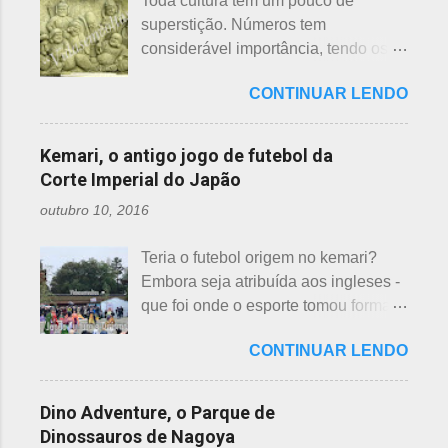
Toda cultura tem um pouco de
idades perigosas, antiga crença com
países pobres. Campanhas ou
superstição. Números tem
origem no período Heian. Uma
grupos de ajuda solicitando roupas
considerável importância, tendo os
superstição baseada em trocadilhos,
usadas aparecem vez ou outra em
da sorte e do azar. No Japão, os
fundamentados na pronúncia dos
redes sociais. Algumas instituições
CONTINUAR LENDO
números 4 (pronunciado " shi ") e 9
números com significados ruins. Nos
religiosas, igrejas católicas,
(pronunciado " ku ") são
tempos antigos, outras idades eram
evangélicas, espíritas, aceitam para
considerados de azar, por causa da
incluídas como desfavoráveis. Yaku,
Kemari, o antigo jogo de futebol da
repassar aos necessitados. A pref...
pronúncia. "Shi" significa, também,
se traduz como infortúnio ou má sorte
Corte Imperial do Japão
morte e "ku" , agonia ou tortura. 7 é
e, doshi, consoante alterada devido à
outubro 10, 2016
um número auspicioso em quase
junção da palavra toshi, que significa
todos os países do mundo, não
ano. Se procurarmos pela tradução
Teria o futebol origem no kemari?
sendo exceção no Japão. Este
da palavra Yakudoshi no Google,
Embora seja atribuída aos ingleses -
número é incluído em vários termos,
aparece a palavra climatério. Embora
que foi onde o esporte tomou forma -
por exemplo: 7 maravilhas do mundo,
não haja muita informação, encontrei
não se sabe exatamente qual é a
7 pecados mortais, 7 virtudes, 7
este significado para o climatério
CONTINUAR LENDO
origem do futebol. Muitos povos dos
mares, 7 dias da semana, 7 cores, 7
masculino: "homem no intervalo dos
antigos Egito, Grécia e Roma já
anões, etc... Budistas acreditam em 7
40 aos 41 anos". A explic...
tiveram jogos semelhantes há
reencarnações. Japoneses
Dino Adventure, o Parque de
milhares de anos, além dos sempre
comemoram o sétimo dia após o
Dinossauros de Nagoya