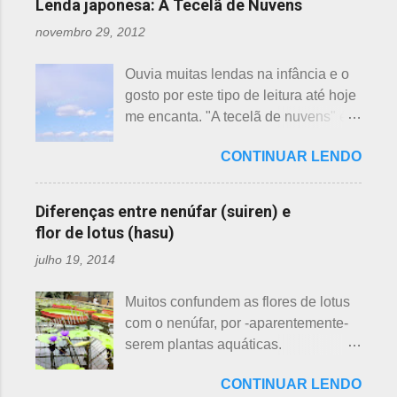
Lenda japonesa: A Tecelã de Nuvens
interferir nas previsões, antecipando
novembro 29, 2012
ou atrasando a florescência. Também
começam as confusões com a
Ouvia muitas lendas na infância e o
identificação ou com o nome das
gosto por este tipo de leitura até hoje
flores, pelas cores e algumas
me encanta. "A tecelã de nuvens" é
semelhanças. Saiba como identificar
uma das mais bonitas lendas
essas 3 belas flores, ligeiramente
CONTINUAR LENDO
japonesas e - embora muitos
parecidas: - Ameixeira - Ume 梅 A
conheçam - compartilho aos que
primeira a florescer é a ameixeira.
ainda não tiveram essa
Particularmente, dessas 3 flores,
Diferenças entre nenúfar (suiren) e
oportunidade. A tecelã de nuvens Há
gosto mais da ameixeira. O período
flor de lotus (hasu)
muito tempo atrás, na terra do sol
de florescência previsto das
julho 19, 2014
nascente, um jovem agricultor,
ameixeiras é o mês de fevereiro.
chamado Sei , estava preparando
Ameixeiras não tem caule e as flores
Muitos confundem as flores de lotus
suas terras para o plantio. Sozinho
brotam diretamente dos ramos. Cada
com o nenúfar, por -aparentemente-
no mundo e muito triste, pois a mãe,
junta no botão tem apenas uma flor e
serem plantas aquáticas.
que era tecelã, havia falecido
é relativamente espaçoso. As pétalas
Ambas, nenúfar e flor de lotus brotam
recentemente e não havia ninguém
são arredondadas. - Pessegueiro -
CONTINUAR LENDO
na água, no entanto, existem
para ajudá-lo nessa tarefa. Eis que