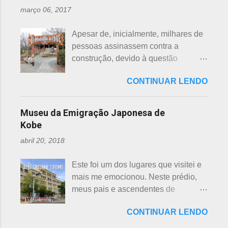
citados chineses e japoneses. Longe
nascimento de um bebê e, assim,
março 06, 2017
de serem beisebol ou sumô os
como os cristãos realizam culto uma
esportes preferidos dos japoneses
semana após a morte e, novamente,
Apesar de, inicialmente, milhares de
atualmente, o futebol caiu no gosto
depois de 7 semanas. Não descobri
pessoas assinassem contra a
deles e é o primeiro no ranking. O
a razão, mas não é de estranhar
construção, devido à questão
beisebol caiu para o segundo lugar. A
porque há 7 deuses da sorte.
ambiental, o parque temático de
preferência ao futebol pelos
Shichifukujin (七 福神) significa "Sete
CONTINUAR LENDO
dinossauros, Dino Adventure
japoneses foi crescendo
Deuses da Sorte", fazem parte da
Nagoya, foi inaugurado em julho do
gradativamente. Algumas pesquisas
cultura, do folclore japonês e do
ano passado (2016), junto ao Odaka
de poucos anos atrás, mostravam o
Museu da Emigração Japonesa de
xintoísmo. Shichi ...
Ryokuchi, localizado em Sakyoyama,
beisebol como o esporte favorito dos
Kobe
Nagoya. A resposta dada, quanto à
japoneses e, em segundo, o futebol.
abril 20, 2018
questão ambiental, é que fora
Hoje, a preferência dos japoneses
previamente analisada, sem causar
pelo futebol ultrapassou o beisebol.
Este foi um dos lugares que visitei e
danos ou prejuízo. Dino Adventure é
Existem campos de futebol
mais me emocionou. Neste prédio,
um parque temático que contém 18
espalhados por todo o arquipélago.
meus pais e ascendentes de
réplicas de dinossauros, com sons e
Nos trens, encontramos muitos
milhares de nipo brasileiros
movimentos para aguçar ainda mais
garotos japoneses praticantes do
CONTINUAR LENDO
estiveram pela última vez no Japão,
a curiosidade. O som é obtido a partir
esporte. Não é raro encontrar
antes de partir para o Brasil. Todos