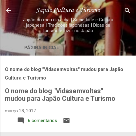
Pular para o conteúdo principal
Japão Cultura e Turismo
Japão do meu dia a dia | Sociedade e Cultura
japonesa | Tradições japonesas | Dicas de
turismo e lazer no Japão
PÁGINA INICIAL
O nome do blog "Vidasemvoltas" mudou para Japão
Cultura e Turismo
O nome do blog "Vidasemvoltas"
mudou para Japão Cultura e Turismo
março 28, 2017
6 comentários