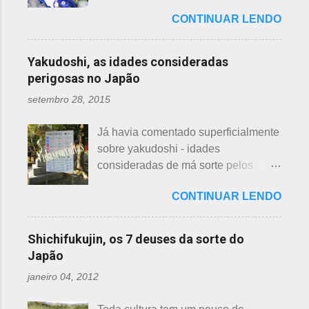
das que não se lembrava mais.
algumas cidades, muito visto em
flor de lotus, na postagem anterior
CONTINUAR LENDO
Roupas de crianças, em perfeito
Arashiyama, em Kyoto, inclusive nos
que você pode ler clicando >>> AQUI
estado, que não servem mais, peças
jardins do Heian Jinja. Esses baldes
, bem como muito mais informações
novas, semi novas, de pouco uso. O
com água, escritos 消火用, ou Shōka-
Yakudoshi, as idades consideradas
e imagens de uma pla...
que fazer com elas? No Japão,
yō, balde para combate a incêndios,
perigosas no Japão
deparamos com este problema: a
são utilizados para auxiliar em
setembro 28, 2015
quem doar. Existem lojas que
princípios ou focos iniciais de
compram calçados, vestuário e
incêndios, para que não se
Já havia comentado superficialmente
acessórios usados, mas nem sempre
propaguem. A colocação dos baldes
sobre yakudoshi - idades
tem interesse nas peças, além do
depende de cada associação de
consideradas de má sorte pelos
baixo preço oferecido. Doar dá uma
bairro, não sendo, portanto,
japoneses, segundo uma crença -
sensação muito melhor do que
obrigatória, e visto em pouquíssimas
CONTINUAR LENDO
nesta >>> postagem e não havia
vender a preço baixo. O Japão é um
cidades. Na minha opinião -
feito uma exclusiva sobre o assunto,
país que recicla há muitos anos e
esclarecendo bem que é apenas
até porque existem toneladas de
leva muito a sério. Em cidades como
Shichifukujin, os 7 deuses da sorte do
uma opinião, não consultei ninguém
informações pela net. No entanto, a
Nagoya, basta colocar as roupas em
Japão
do Corpo de Bombeiros - servem
pedido de um amigo da fanpage ,
sacos brancos. As roupas serão
para atender aos nossos insti...
janeiro 04, 2012
puxei um antigo rascunho do fundo
recicladas para diversos usos, como
da gaveta. Yakudoshi se refere às
panos de limpeza ou enviadas aos