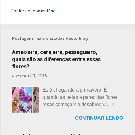
Postar um comentário
C
o
m
Postagens mais visitadas deste blog
e
n
Ameixeira, cerejeira, pessegueiro,
quais são as diferenças entre essas
t
flores?
á
r
fevereiro 20, 2015
i
Está chegando a primavera. É
o
quando as belas e parecidas flores
s
rosas começam a desabrochar, uma
atrás da outra, a primeira em
CONTINUAR LENDO
fevereiro, a segunda em março e, no
final de março até abril, as cerejeiras.
Lembrando que o clima pode