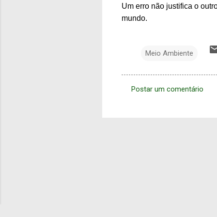
Um erro não justifica o out
mundo.
Meio Ambiente
Postar um comentário
C
o
m
e
n
t
á
r
i