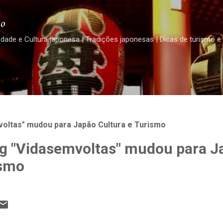
Pular para o conteúdo principal
o
edade e Cultura japonesa | Tradições japonesas | Dicas de turismo e
oltas" mudou para Japão Cultura e Turismo
g "Vidasemvoltas" mudou para J
ismo