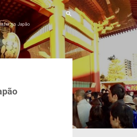
 lazer no Japão
apão