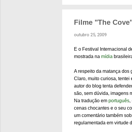
Filme "The Cove
outubro 25, 2009
E o Festival Internacional 
mostrada na
mídia
brasileir
A respeito da matança dos g
Claro, muito curiosa, tente
autor do blog tenta defende
são, sem dúvida, imagens m
Na tradução em
português
,
cenas chocantes e o seu con
um comentário também sobr
regulamentada em virtude 