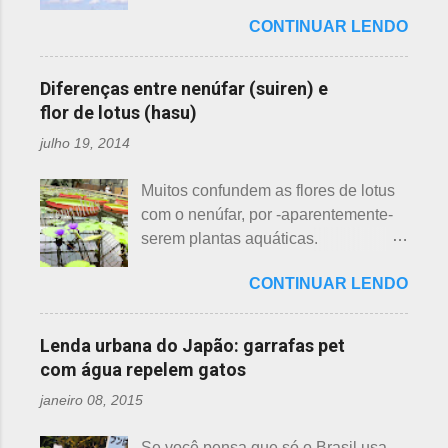
uma das mais bonitas lendas
essas 3 belas flores, ligeiramente
CONTINUAR LENDO
japonesas e - embora muitos
parecidas: - Ameixeira - Ume 梅 A
conheçam - compartilho aos que
primeira a florescer é a ameixeira.
ainda não tiveram essa
Particularmente, dessas 3 flores,
Diferenças entre nenúfar (suiren) e
oportunidade. A tecelã de nuvens Há
gosto mais da ameixeira. O período
flor de lotus (hasu)
muito tempo atrás, na terra do sol
de florescência previsto das
julho 19, 2014
nascente, um jovem agricultor,
ameixeiras é o mês de fevereiro.
chamado Sei , estava preparando
Ameixeiras não tem caule e as flores
Muitos confundem as flores de lotus
suas terras para o plantio. Sozinho
brotam diretamente dos ramos. Cada
com o nenúfar, por -aparentemente-
no mundo e muito triste, pois a mãe,
junta no botão tem apenas uma flor e
serem plantas aquáticas.
que era tecelã, havia falecido
é relativamente espaçoso. As pétalas
Ambas, nenúfar e flor de lotus brotam
recentemente e não havia ninguém
são arredondadas. - Pessegueiro -
CONTINUAR LENDO
na água, no entanto, existem
para ajudá-lo nessa tarefa. Eis que
Momo 桃 A previsão de florescimento
diferenças. Nenúfar brota na água e
estava ele semeando e, de repente,
é março, como todas as flores. As
flor de lotus no chão lodoso que,
viu uma cobra rastejando no chão.
Lenda urbana do Japão: garrafas pet
árvores do pessegueiro são mais
popularmente, dizemos brejo. Vou
Sei percebeu que a cobra deslizou
com água repelem gatos
baixas, geralmente apresen...
explicar de maneira bem objetiva,
firmemente em direção a uma moita
janeiro 08, 2015
qual a diferença entre o nenúfar -
de crisântemos, onde havia uma
suiren, em japonês - e flor de lotus -
aranha suspensa por um fio de seda
Se você pensa que só o Brasil usa