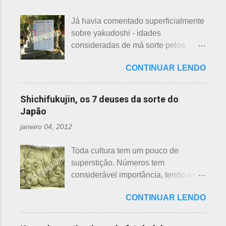
quem doar. Existem lojas que
princípios ou focos iniciais de
compram calçados, vestuário e
incêndios, para que não se
Já havia comentado superficialmente
acessórios usados, mas nem sempre
propaguem. A colocação dos baldes
sobre yakudoshi - idades
tem interesse nas peças, além do
depende de cada associação de
consideradas de má sorte pelos
baixo preço oferecido. Doar dá uma
bairro, não sendo, portanto,
japoneses, segundo uma crença -
sensação muito melhor do que
obrigatória, e visto em pouquíssimas
CONTINUAR LENDO
nesta >>> postagem e não havia
vender a preço baixo. O Japão é um
cidades. Na minha opinião -
feito uma exclusiva sobre o assunto,
país que recicla há muitos anos e
esclarecendo bem que é apenas
até porque existem toneladas de
leva muito a sério. Em cidades como
Shichifukujin, os 7 deuses da sorte do
uma opinião, não consultei ninguém
informações pela net. No entanto, a
Nagoya, basta colocar as roupas em
Japão
do Corpo de Bombeiros - servem
pedido de um amigo da fanpage ,
sacos brancos. As roupas serão
para atender aos nossos insti...
janeiro 04, 2012
puxei um antigo rascunho do fundo
recicladas para diversos usos, como
da gaveta. Yakudoshi se refere às
panos de limpeza ou enviadas aos
Toda cultura tem um pouco de
idades perigosas, antiga crença com
países pobres. Campanhas ou
superstição. Números tem
origem no período Heian. Uma
grupos de ajuda solicitando roupas
considerável importância, tendo os
superstição baseada em trocadilhos,
usadas aparecem vez ou outra em
da sorte e do azar. No Japão, os
fundamentados na pronúncia dos
redes sociais. Algumas instituições
CONTINUAR LENDO
números 4 (pronunciado " shi ") e 9
números com significados ruins. Nos
religiosas, igrejas católicas,
(pronunciado " ku ") são
tempos antigos, outras idades eram
evangélicas, espíritas, aceitam para
considerados de azar, por causa da