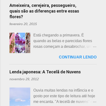
n
Ameixeira, cerejeira, pessegueiro,
quais são as diferenças entre essas
t
flores?
á
r
fevereiro 20, 2015
i
Está chegando a primavera. É
o
quando as belas e parecidas flores
s
rosas começam a desabrochar, uma
atrás da outra, a primeira em
CONTINUAR LENDO
fevereiro, a segunda em março e, no
final de março até abril, as cerejeiras.
Lembrando que o clima pode
Lenda japonesa: A Tecelã de Nuvens
interferir nas previsões, antecipando
novembro 29, 2012
ou atrasando a florescência. Também
começam as confusões com a
Ouvia muitas lendas na infância e o
identificação ou com o nome das
gosto por este tipo de leitura até hoje
flores, pelas cores e algumas
me encanta. "A tecelã de nuvens" é
semelhanças. Saiba como identificar