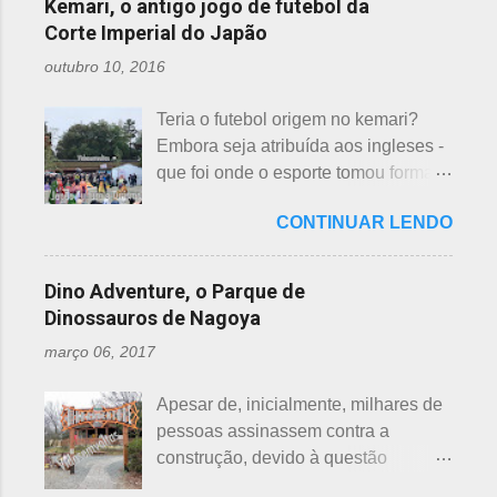
incluídas como desfavoráveis. Yaku,
Kemari, o antigo jogo de futebol da
repassar aos necessitados. A pref...
pronúncia. "Shi" significa, também,
se traduz como infortúnio ou má sorte
Corte Imperial do Japão
morte e "ku" , agonia ou tortura. 7 é
e, doshi, consoante alterada devido à
outubro 10, 2016
um número auspicioso em quase
junção da palavra toshi, que significa
todos os países do mundo, não
ano. Se procurarmos pela tradução
Teria o futebol origem no kemari?
sendo exceção no Japão. Este
da palavra Yakudoshi no Google,
Embora seja atribuída aos ingleses -
número é incluído em vários termos,
aparece a palavra climatério. Embora
que foi onde o esporte tomou forma -
por exemplo: 7 maravilhas do mundo,
não haja muita informação, encontrei
não se sabe exatamente qual é a
7 pecados mortais, 7 virtudes, 7
este significado para o climatério
CONTINUAR LENDO
origem do futebol. Muitos povos dos
mares, 7 dias da semana, 7 cores, 7
masculino: "homem no intervalo dos
antigos Egito, Grécia e Roma já
anões, etc... Budistas acreditam em 7
40 aos 41 anos". A explic...
tiveram jogos semelhantes há
reencarnações. Japoneses
Dino Adventure, o Parque de
milhares de anos, além dos sempre
comemoram o sétimo dia após o
Dinossauros de Nagoya
citados chineses e japoneses. Longe
nascimento de um bebê e, assim,
março 06, 2017
de serem beisebol ou sumô os
como os cristãos realizam culto uma
esportes preferidos dos japoneses
semana após a morte e, novamente,
Apesar de, inicialmente, milhares de
atualmente, o futebol caiu no gosto
depois de 7 semanas. Não descobri
pessoas assinassem contra a
deles e é o primeiro no ranking. O
a razão, mas não é de estranhar
construção, devido à questão
beisebol caiu para o segundo lugar. A
porque há 7 deuses da sorte.
ambiental, o parque temático de
preferência ao futebol pelos