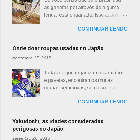
hasu, em japonês. Basta dar uma
da teia. A aranha fez Sei lembrar da
as garrafas pet através de alguma
olhada nas flores para perceber as
mãe - pequena e indefesa - e
lenda, está enganado. Isso acontece
grandes diferenças e, para isso, vou
imediatamente levou a cobra para
em vários países de primeiro mundo,
mostrar em fotos. Flor de lotus As
bem longe com seu ancinho. A
CONTINUAR LENDO
inclusive no Japão. Este assunto é
flores de lotus são grandes, que
aranha, surpresa com a bondade de
mais uma das postagens que estava
brotam de hastes compridas e em
Sei , olhou para ele. Sei nunca
em rascunho por alguns anos, desde
apenas 3 cores, branca, creme e
Onde doar roupas usadas no Japão
percebeu, pois além da aranha ser
que passei por estas casas e
rosa. F echadas lembram tulipas;
pequena, ele havia...
dezembro 17, 2015
descobri pra que serviam essas
abertas lembram o sol. Suas folhas
garrafas. O tempo passou, o assunto
largas e cor única: verde. As folhas
Toda vez que organizamos armários
acabou esquecido, até que postei
crescem para o alto, em hastes
e gavetas, encontramos muitas
sobre esses baldes de água
longas. As raízes são comestíveis,
roupas seminovas, sem uso, e até
dispostos em alguns bairros de
produzindo o renkon. Detalhei sobre
das que não se lembrava mais.
algumas cidades, muito visto em
flor de lotus, na postagem anterior
CONTINUAR LENDO
Roupas de crianças, em perfeito
Arashiyama, em Kyoto, inclusive nos
que você pode ler clicando >>> AQUI
estado, que não servem mais, peças
jardins do Heian Jinja. Esses baldes
, bem como muito mais informações
novas, semi novas, de pouco uso. O
com água, escritos 消火用, ou Shōka-
Yakudoshi, as idades consideradas
e imagens de uma pla...
que fazer com elas? No Japão,
yō, balde para combate a incêndios,
perigosas no Japão
deparamos com este problema: a
são utilizados para auxiliar em
setembro 28, 2015