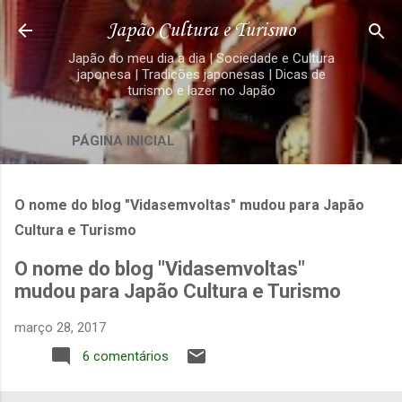
Pular para o conteúdo principal
Japão Cultura e Turismo
Japão do meu dia a dia | Sociedade e Cultura
japonesa | Tradições japonesas | Dicas de
turismo e lazer no Japão
PÁGINA INICIAL
O nome do blog "Vidasemvoltas" mudou para Japão
Cultura e Turismo
O nome do blog "Vidasemvoltas"
mudou para Japão Cultura e Turismo
março 28, 2017
6 comentários