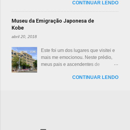
Shichifukujin (七 福神) significa "Sete
CONTINUAR LENDO
dinossauros, Dino Adventure
japoneses foi crescendo
Deuses da Sorte", fazem parte da
Nagoya, foi inaugurado em julho do
gradativamente. Algumas pesquisas
cultura, do folclore japonês e do
ano passado (2016), junto ao Odaka
de poucos anos atrás, mostravam o
Museu da Emigração Japonesa de
xintoísmo. Shichi ...
Ryokuchi, localizado em Sakyoyama,
beisebol como o esporte favorito dos
Kobe
Nagoya. A resposta dada, quanto à
japoneses e, em segundo, o futebol.
abril 20, 2018
questão ambiental, é que fora
Hoje, a preferência dos japoneses
previamente analisada, sem causar
pelo futebol ultrapassou o beisebol.
Este foi um dos lugares que visitei e
danos ou prejuízo. Dino Adventure é
Existem campos de futebol
mais me emocionou. Neste prédio,
um parque temático que contém 18
espalhados por todo o arquipélago.
meus pais e ascendentes de
réplicas de dinossauros, com sons e
Nos trens, encontramos muitos
milhares de nipo brasileiros
movimentos para aguçar ainda mais
garotos japoneses praticantes do
CONTINUAR LENDO
estiveram pela última vez no Japão,
a curiosidade. O som é obtido a partir
esporte. Não é raro encontrar
antes de partir para o Brasil. Todos
de um sensor, indicado na foto
camisetas escritas com a paixão pelo
os descendentes nipônicos deveriam
acima. Muitas réplicas são
futebol. A história do futebol e sua
visitar este museu, que fora um dia
enormemente assustadoras, como se
introdução no...
chamado de Centro de Imigração de
pode perceber nas fotos acima e
Kob e, na cidade de Kobe, Hyogo.
abaixo. Esses abaixo parecem
Inaugurado em 1928, com o nome
sorrir... Em Gujo, Gifu, já existe um
de Kokuritsu Imin Shūyōsho que
parque semelhante, porém os