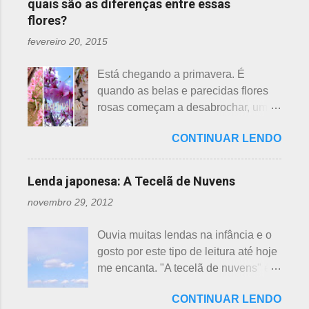
quais são as diferenças entre essas
t
flores?
á
r
fevereiro 20, 2015
i
Está chegando a primavera. É
o
quando as belas e parecidas flores
s
rosas começam a desabrochar, uma
atrás da outra, a primeira em
CONTINUAR LENDO
fevereiro, a segunda em março e, no
final de março até abril, as cerejeiras.
Lembrando que o clima pode
Lenda japonesa: A Tecelã de Nuvens
interferir nas previsões, antecipando
novembro 29, 2012
ou atrasando a florescência. Também
começam as confusões com a
Ouvia muitas lendas na infância e o
identificação ou com o nome das
gosto por este tipo de leitura até hoje
flores, pelas cores e algumas
me encanta. "A tecelã de nuvens" é
semelhanças. Saiba como identificar
uma das mais bonitas lendas
essas 3 belas flores, ligeiramente
CONTINUAR LENDO
japonesas e - embora muitos
parecidas: - Ameixeira - Ume 梅 A