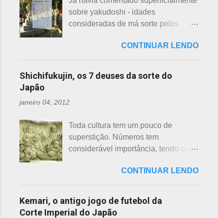
Já havia comentado superficialmente
acessórios usados, mas nem sempre
propaguem. A colocação dos baldes
sobre yakudoshi - idades
tem interesse nas peças, além do
depende de cada associação de
consideradas de má sorte pelos
baixo preço oferecido. Doar dá uma
bairro, não sendo, portanto,
japoneses, segundo uma crença -
sensação muito melhor do que
obrigatória, e visto em pouquíssimas
CONTINUAR LENDO
nesta >>> postagem e não havia
vender a preço baixo. O Japão é um
cidades. Na minha opinião -
feito uma exclusiva sobre o assunto,
país que recicla há muitos anos e
esclarecendo bem que é apenas
até porque existem toneladas de
leva muito a sério. Em cidades como
Shichifukujin, os 7 deuses da sorte do
uma opinião, não consultei ninguém
informações pela net. No entanto, a
Nagoya, basta colocar as roupas em
Japão
do Corpo de Bombeiros - servem
pedido de um amigo da fanpage ,
sacos brancos. As roupas serão
para atender aos nossos insti...
janeiro 04, 2012
puxei um antigo rascunho do fundo
recicladas para diversos usos, como
da gaveta. Yakudoshi se refere às
panos de limpeza ou enviadas aos
Toda cultura tem um pouco de
idades perigosas, antiga crença com
países pobres. Campanhas ou
superstição. Números tem
origem no período Heian. Uma
grupos de ajuda solicitando roupas
considerável importância, tendo os
superstição baseada em trocadilhos,
usadas aparecem vez ou outra em
da sorte e do azar. No Japão, os
fundamentados na pronúncia dos
redes sociais. Algumas instituições
CONTINUAR LENDO
números 4 (pronunciado " shi ") e 9
números com significados ruins. Nos
religiosas, igrejas católicas,
(pronunciado " ku ") são
tempos antigos, outras idades eram
evangélicas, espíritas, aceitam para
considerados de azar, por causa da
incluídas como desfavoráveis. Yaku,
Kemari, o antigo jogo de futebol da
repassar aos necessitados. A pref...
pronúncia. "Shi" significa, também,
se traduz como infortúnio ou má sorte
Corte Imperial do Japão