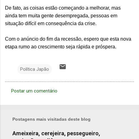
De fato, as coisas estão começando a melhorar, mas
ainda tem muita gente desempregada, pessoas em
situação difícil em consequência da crise.
Com o anúncio do fim da recessão, espero que esta nova
etapa rumo ao crescimento seja rápida e próspera.
Política Japão
Postar um comentário
C
o
m
Postagens mais visitadas deste blog
e
n
Ameixeira, cerejeira, pessegueiro,