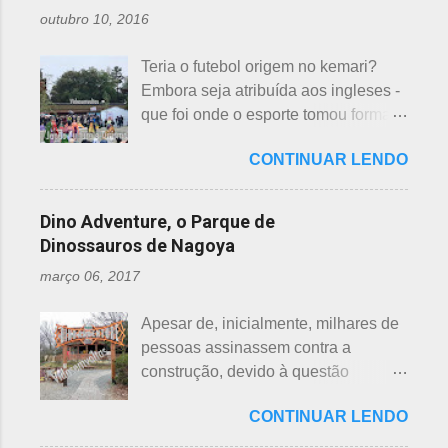
morte e "ku" , agonia ou tortura. 7 é
e, doshi, consoante alterada devido à
outubro 10, 2016
um número auspicioso em quase
junção da palavra toshi, que significa
todos os países do mundo, não
ano. Se procurarmos pela tradução
Teria o futebol origem no kemari?
sendo exceção no Japão. Este
da palavra Yakudoshi no Google,
Embora seja atribuída aos ingleses -
número é incluído em vários termos,
aparece a palavra climatério. Embora
que foi onde o esporte tomou forma -
por exemplo: 7 maravilhas do mundo,
não haja muita informação, encontrei
não se sabe exatamente qual é a
7 pecados mortais, 7 virtudes, 7
este significado para o climatério
CONTINUAR LENDO
origem do futebol. Muitos povos dos
mares, 7 dias da semana, 7 cores, 7
masculino: "homem no intervalo dos
antigos Egito, Grécia e Roma já
anões, etc... Budistas acreditam em 7
40 aos 41 anos". A explic...
tiveram jogos semelhantes há
reencarnações. Japoneses
Dino Adventure, o Parque de
milhares de anos, além dos sempre
comemoram o sétimo dia após o
Dinossauros de Nagoya
citados chineses e japoneses. Longe
nascimento de um bebê e, assim,
março 06, 2017
de serem beisebol ou sumô os
como os cristãos realizam culto uma
esportes preferidos dos japoneses
semana após a morte e, novamente,
Apesar de, inicialmente, milhares de
atualmente, o futebol caiu no gosto
depois de 7 semanas. Não descobri
pessoas assinassem contra a
deles e é o primeiro no ranking. O
a razão, mas não é de estranhar
construção, devido à questão
beisebol caiu para o segundo lugar. A
porque há 7 deuses da sorte.
ambiental, o parque temático de
preferência ao futebol pelos
Shichifukujin (七 福神) significa "Sete
CONTINUAR LENDO
dinossauros, Dino Adventure
japoneses foi crescendo
Deuses da Sorte", fazem parte da
Nagoya, foi inaugurado em julho do