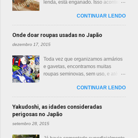
lenda, está enganado. Isso acontece
grandes diferenças e, para isso, vou
imediatamente levou a cobra para
em vários países de primeiro mundo,
mostrar em fotos. Flor de lotus As
bem longe com seu ancinho. A
CONTINUAR LENDO
inclusive no Japão. Este assunto é
flores de lotus são grandes, que
aranha, surpresa com a bondade de
mais uma das postagens que estava
brotam de hastes compridas e em
Sei , olhou para ele. Sei nunca
em rascunho por alguns anos, desde
apenas 3 cores, branca, creme e
Onde doar roupas usadas no Japão
percebeu, pois além da aranha ser
que passei por estas casas e
rosa. F echadas lembram tulipas;
pequena, ele havia...
dezembro 17, 2015
descobri pra que serviam essas
abertas lembram o sol. Suas folhas
garrafas. O tempo passou, o assunto
largas e cor única: verde. As folhas
Toda vez que organizamos armários
acabou esquecido, até que postei
crescem para o alto, em hastes
e gavetas, encontramos muitas
sobre esses baldes de água
longas. As raízes são comestíveis,
roupas seminovas, sem uso, e até
dispostos em alguns bairros de
produzindo o renkon. Detalhei sobre
das que não se lembrava mais.
algumas cidades, muito visto em
flor de lotus, na postagem anterior
CONTINUAR LENDO
Roupas de crianças, em perfeito
Arashiyama, em Kyoto, inclusive nos
que você pode ler clicando >>> AQUI
estado, que não servem mais, peças
jardins do Heian Jinja. Esses baldes
, bem como muito mais informações
novas, semi novas, de pouco uso. O
com água, escritos 消火用, ou Shōka-
Yakudoshi, as idades consideradas
e imagens de uma pla...
que fazer com elas? No Japão,
yō, balde para combate a incêndios,
perigosas no Japão
deparamos com este problema: a
são utilizados para auxiliar em
setembro 28, 2015
quem doar. Existem lojas que
princípios ou focos iniciais de
compram calçados, vestuário e
incêndios, para que não se