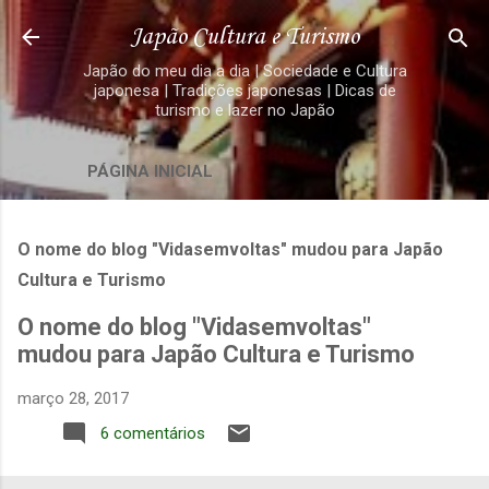
Pular para o conteúdo principal
Japão Cultura e Turismo
Japão do meu dia a dia | Sociedade e Cultura
japonesa | Tradições japonesas | Dicas de
turismo e lazer no Japão
PÁGINA INICIAL
O nome do blog "Vidasemvoltas" mudou para Japão
Cultura e Turismo
O nome do blog "Vidasemvoltas"
mudou para Japão Cultura e Turismo
março 28, 2017
6 comentários