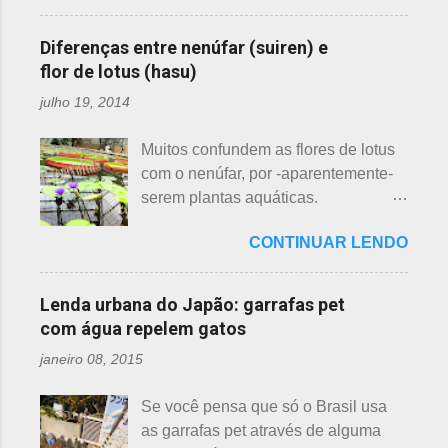
conheçam - compartilho aos que
primeira a florescer é a ameixeira.
ainda não tiveram essa
Particularmente, dessas 3 flores,
Diferenças entre nenúfar (suiren) e
oportunidade. A tecelã de nuvens Há
gosto mais da ameixeira. O período
flor de lotus (hasu)
muito tempo atrás, na terra do sol
de florescência previsto das
julho 19, 2014
nascente, um jovem agricultor,
ameixeiras é o mês de fevereiro.
chamado Sei , estava preparando
Ameixeiras não tem caule e as flores
Muitos confundem as flores de lotus
suas terras para o plantio. Sozinho
brotam diretamente dos ramos. Cada
com o nenúfar, por -aparentemente-
no mundo e muito triste, pois a mãe,
junta no botão tem apenas uma flor e
serem plantas aquáticas.
que era tecelã, havia falecido
é relativamente espaçoso. As pétalas
Ambas, nenúfar e flor de lotus brotam
recentemente e não havia ninguém
são arredondadas. - Pessegueiro -
CONTINUAR LENDO
na água, no entanto, existem
para ajudá-lo nessa tarefa. Eis que
Momo 桃 A previsão de florescimento
diferenças. Nenúfar brota na água e
estava ele semeando e, de repente,
é março, como todas as flores. As
flor de lotus no chão lodoso que,
viu uma cobra rastejando no chão.
Lenda urbana do Japão: garrafas pet
árvores do pessegueiro são mais
popularmente, dizemos brejo. Vou
Sei percebeu que a cobra deslizou
com água repelem gatos
baixas, geralmente apresen...
explicar de maneira bem objetiva,
firmemente em direção a uma moita
janeiro 08, 2015
qual a diferença entre o nenúfar -
de crisântemos, onde havia uma
suiren, em japonês - e flor de lotus -
aranha suspensa por um fio de seda
Se você pensa que só o Brasil usa
hasu, em japonês. Basta dar uma
da teia. A aranha fez Sei lembrar da
as garrafas pet através de alguma
olhada nas flores para perceber as
mãe - pequena e indefesa - e