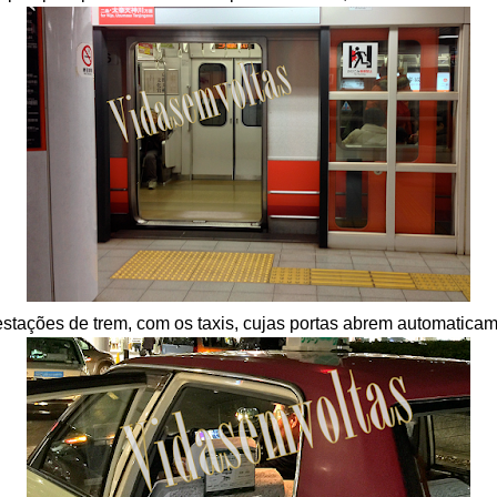
stações de trem, c
om os taxis, cujas portas
abrem automaticam