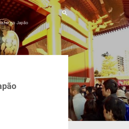
 lazer no Japão
apão