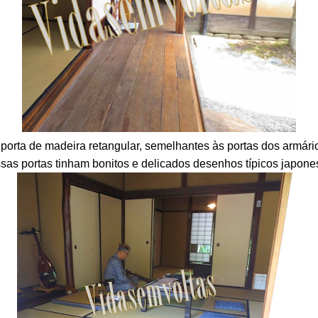
porta de madeira retangular, semelhantes às portas dos armário
sas portas tinham bonitos e delicados desenhos típicos japone