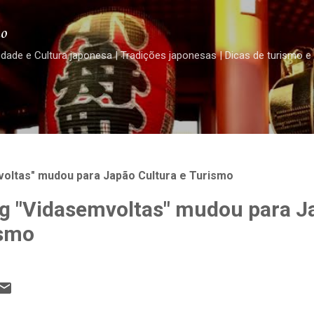
Pular para o conteúdo principal
o
edade e Cultura japonesa | Tradições japonesas | Dicas de turismo e
oltas" mudou para Japão Cultura e Turismo
g "Vidasemvoltas" mudou para J
ismo