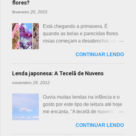
flores?
fevereiro 20, 2015
Está chegando a primavera. É
quando as belas e parecidas flores
rosas começam a desabrochar, uma
atrás da outra, a primeira em
CONTINUAR LENDO
fevereiro, a segunda em março e, no
final de março até abril, as cerejeiras.
Lembrando que o clima pode
Lenda japonesa: A Tecelã de Nuvens
interferir nas previsões, antecipando
novembro 29, 2012
ou atrasando a florescência. Também
começam as confusões com a
Ouvia muitas lendas na infância e o
identificação ou com o nome das
gosto por este tipo de leitura até hoje
flores, pelas cores e algumas
me encanta. "A tecelã de nuvens" é
semelhanças. Saiba como identificar
uma das mais bonitas lendas
essas 3 belas flores, ligeiramente
CONTINUAR LENDO
japonesas e - embora muitos
parecidas: - Ameixeira - Ume 梅 A
conheçam - compartilho aos que
primeira a florescer é a ameixeira.