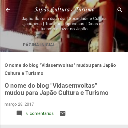
Pular para o conteúdo principal
Japão Cultura e Turismo
Japão do meu dia a dia | Sociedade e Cultura
japonesa | Tradições japonesas | Dicas de
turismo e lazer no Japão
PÁGINA INICIAL
O nome do blog "Vidasemvoltas" mudou para Japão
Cultura e Turismo
O nome do blog "Vidasemvoltas"
mudou para Japão Cultura e Turismo
março 28, 2017
6 comentários