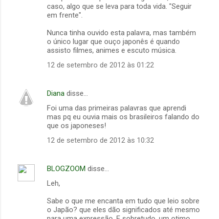
caso, algo que se leva para toda vida. "Seguir
r
em frente".
i
Nunca tinha ouvido esta palavra, mas também
o
o único lugar que ouço japonês é quando
s
assisto filmes, animes e escuto música.
12 de setembro de 2012 às 01:22
Diana
disse…
Foi uma das primeiras palavras que aprendi
mas pq eu ouvia mais os brasileiros falando do
que os japoneses!
12 de setembro de 2012 às 10:32
BLOGZOOM
disse…
Leh,
Sabe o que me encanta em tudo que leio sobre
o Japão? que eles dão significados até mesmo
para uma expressão. E sobretudo, um otimo