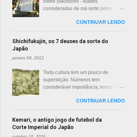
sobre yakudoshi - idades
tem interesse nas peças, além do
depende de cada associação de
consideradas de má sorte pelos
baixo preço oferecido. Doar dá uma
bairro, não sendo, portanto,
japoneses, segundo uma crença -
sensação muito melhor do que
obrigatória, e visto em pouquíssimas
CONTINUAR LENDO
nesta >>> postagem e não havia
vender a preço baixo. O Japão é um
cidades. Na minha opinião -
feito uma exclusiva sobre o assunto,
país que recicla há muitos anos e
esclarecendo bem que é apenas
até porque existem toneladas de
leva muito a sério. Em cidades como
Shichifukujin, os 7 deuses da sorte do
uma opinião, não consultei ninguém
informações pela net. No entanto, a
Nagoya, basta colocar as roupas em
Japão
do Corpo de Bombeiros - servem
pedido de um amigo da fanpage ,
sacos brancos. As roupas serão
para atender aos nossos insti...
janeiro 04, 2012
puxei um antigo rascunho do fundo
recicladas para diversos usos, como
da gaveta. Yakudoshi se refere às
panos de limpeza ou enviadas aos
Toda cultura tem um pouco de
idades perigosas, antiga crença com
países pobres. Campanhas ou
superstição. Números tem
origem no período Heian. Uma
grupos de ajuda solicitando roupas
considerável importância, tendo os
superstição baseada em trocadilhos,
usadas aparecem vez ou outra em
da sorte e do azar. No Japão, os
fundamentados na pronúncia dos
redes sociais. Algumas instituições
CONTINUAR LENDO
números 4 (pronunciado " shi ") e 9
números com significados ruins. Nos
religiosas, igrejas católicas,
(pronunciado " ku ") são
tempos antigos, outras idades eram
evangélicas, espíritas, aceitam para
considerados de azar, por causa da
incluídas como desfavoráveis. Yaku,
Kemari, o antigo jogo de futebol da
repassar aos necessitados. A pref...
pronúncia. "Shi" significa, também,
se traduz como infortúnio ou má sorte
Corte Imperial do Japão
morte e "ku" , agonia ou tortura. 7 é
e, doshi, consoante alterada devido à
outubro 10, 2016