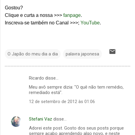
Gostou?
Clique e curta a nossa >>>
fanpage
.
Inscreva-se também no Canal >>>;
YouTube
.
O Japão do meu dia a dia
palavra japonesa
Ricardo disse…
C
Meu avô sempre dizia: "O quê não tem remédio,
o
remediado está".
m
12 de setembro de 2012 às 01:06
e
n
Stefani Vaz
disse…
t
Adorei este post. Gosto dos seus posts porque
á
sempre acabo aprendendo algo novo, e neste