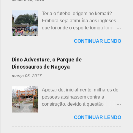
um número auspicioso em quase
junção da palavra toshi, que significa
todos os países do mundo, não
ano. Se procurarmos pela tradução
Teria o futebol origem no kemari?
sendo exceção no Japão. Este
da palavra Yakudoshi no Google,
Embora seja atribuída aos ingleses -
número é incluído em vários termos,
aparece a palavra climatério. Embora
que foi onde o esporte tomou forma -
por exemplo: 7 maravilhas do mundo,
não haja muita informação, encontrei
não se sabe exatamente qual é a
7 pecados mortais, 7 virtudes, 7
este significado para o climatério
CONTINUAR LENDO
origem do futebol. Muitos povos dos
mares, 7 dias da semana, 7 cores, 7
masculino: "homem no intervalo dos
antigos Egito, Grécia e Roma já
anões, etc... Budistas acreditam em 7
40 aos 41 anos". A explic...
tiveram jogos semelhantes há
reencarnações. Japoneses
Dino Adventure, o Parque de
milhares de anos, além dos sempre
comemoram o sétimo dia após o
Dinossauros de Nagoya
citados chineses e japoneses. Longe
nascimento de um bebê e, assim,
março 06, 2017
de serem beisebol ou sumô os
como os cristãos realizam culto uma
esportes preferidos dos japoneses
semana após a morte e, novamente,
Apesar de, inicialmente, milhares de
atualmente, o futebol caiu no gosto
depois de 7 semanas. Não descobri
pessoas assinassem contra a
deles e é o primeiro no ranking. O
a razão, mas não é de estranhar
construção, devido à questão
beisebol caiu para o segundo lugar. A
porque há 7 deuses da sorte.
ambiental, o parque temático de
preferência ao futebol pelos
Shichifukujin (七 福神) significa "Sete
CONTINUAR LENDO
dinossauros, Dino Adventure
japoneses foi crescendo
Deuses da Sorte", fazem parte da
Nagoya, foi inaugurado em julho do
gradativamente. Algumas pesquisas
cultura, do folclore japonês e do
ano passado (2016), junto ao Odaka