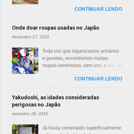
em vários países de primeiro mundo,
mostrar em fotos. Flor de lotus As
bem longe com seu ancinho. A
CONTINUAR LENDO
inclusive no Japão. Este assunto é
flores de lotus são grandes, que
aranha, surpresa com a bondade de
mais uma das postagens que estava
brotam de hastes compridas e em
Sei , olhou para ele. Sei nunca
em rascunho por alguns anos, desde
apenas 3 cores, branca, creme e
Onde doar roupas usadas no Japão
percebeu, pois além da aranha ser
que passei por estas casas e
rosa. F echadas lembram tulipas;
pequena, ele havia...
dezembro 17, 2015
descobri pra que serviam essas
abertas lembram o sol. Suas folhas
garrafas. O tempo passou, o assunto
largas e cor única: verde. As folhas
Toda vez que organizamos armários
acabou esquecido, até que postei
crescem para o alto, em hastes
e gavetas, encontramos muitas
sobre esses baldes de água
longas. As raízes são comestíveis,
roupas seminovas, sem uso, e até
dispostos em alguns bairros de
produzindo o renkon. Detalhei sobre
das que não se lembrava mais.
algumas cidades, muito visto em
flor de lotus, na postagem anterior
CONTINUAR LENDO
Roupas de crianças, em perfeito
Arashiyama, em Kyoto, inclusive nos
que você pode ler clicando >>> AQUI
estado, que não servem mais, peças
jardins do Heian Jinja. Esses baldes
, bem como muito mais informações
novas, semi novas, de pouco uso. O
com água, escritos 消火用, ou Shōka-
Yakudoshi, as idades consideradas
e imagens de uma pla...
que fazer com elas? No Japão,
yō, balde para combate a incêndios,
perigosas no Japão
deparamos com este problema: a
são utilizados para auxiliar em
setembro 28, 2015
quem doar. Existem lojas que
princípios ou focos iniciais de
compram calçados, vestuário e
incêndios, para que não se
Já havia comentado superficialmente
acessórios usados, mas nem sempre
propaguem. A colocação dos baldes