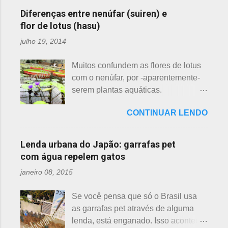
ainda não tiveram essa
Particularmente, dessas 3 flores,
Diferenças entre nenúfar (suiren) e
oportunidade. A tecelã de nuvens Há
gosto mais da ameixeira. O período
flor de lotus (hasu)
muito tempo atrás, na terra do sol
de florescência previsto das
julho 19, 2014
nascente, um jovem agricultor,
ameixeiras é o mês de fevereiro.
chamado Sei , estava preparando
Ameixeiras não tem caule e as flores
Muitos confundem as flores de lotus
suas terras para o plantio. Sozinho
brotam diretamente dos ramos. Cada
com o nenúfar, por -aparentemente-
no mundo e muito triste, pois a mãe,
junta no botão tem apenas uma flor e
serem plantas aquáticas.
que era tecelã, havia falecido
é relativamente espaçoso. As pétalas
Ambas, nenúfar e flor de lotus brotam
recentemente e não havia ninguém
são arredondadas. - Pessegueiro -
CONTINUAR LENDO
na água, no entanto, existem
para ajudá-lo nessa tarefa. Eis que
Momo 桃 A previsão de florescimento
diferenças. Nenúfar brota na água e
estava ele semeando e, de repente,
é março, como todas as flores. As
flor de lotus no chão lodoso que,
viu uma cobra rastejando no chão.
Lenda urbana do Japão: garrafas pet
árvores do pessegueiro são mais
popularmente, dizemos brejo. Vou
Sei percebeu que a cobra deslizou
com água repelem gatos
baixas, geralmente apresen...
explicar de maneira bem objetiva,
firmemente em direção a uma moita
janeiro 08, 2015
qual a diferença entre o nenúfar -
de crisântemos, onde havia uma
suiren, em japonês - e flor de lotus -
aranha suspensa por um fio de seda
Se você pensa que só o Brasil usa
hasu, em japonês. Basta dar uma
da teia. A aranha fez Sei lembrar da
as garrafas pet através de alguma
olhada nas flores para perceber as
mãe - pequena e indefesa - e
lenda, está enganado. Isso acontece
grandes diferenças e, para isso, vou
imediatamente levou a cobra para